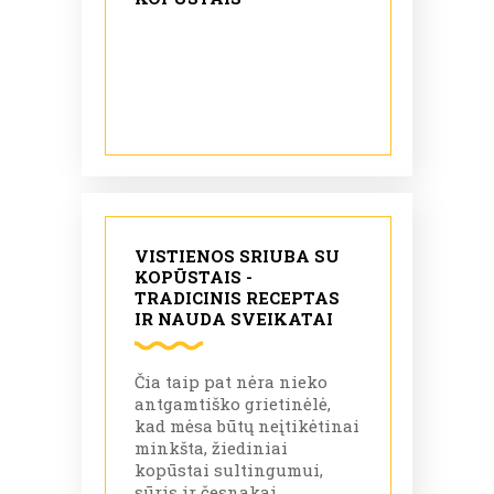
VISTIENOS SRIUBA SU
KOPŪSTAIS -
TRADICINIS RECEPTAS
IR NAUDA SVEIKATAI
Čia taip pat nėra nieko
antgamtiško grietinėlė,
kad mėsa būtų neįtikėtinai
minkšta, žiediniai
kopūstai sultingumui,
sūris ir česnakai