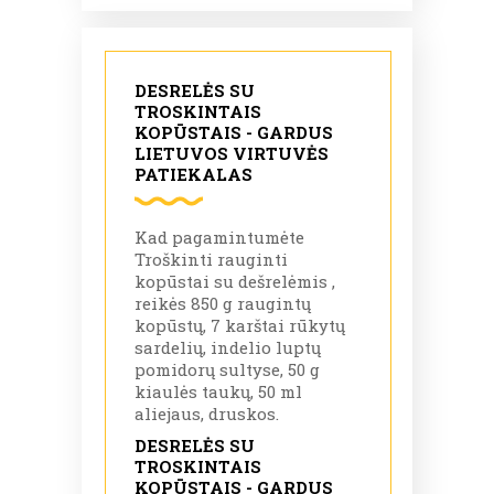
DESRELĖS SU
TROSKINTAIS
KOPŪSTAIS - GARDUS
LIETUVOS VIRTUVĖS
PATIEKALAS
Kad pagamintumėte
Troškinti rauginti
kopūstai su dešrelėmis ,
reikės 850 g raugintų
kopūstų, 7 karštai rūkytų
sardelių, indelio luptų
pomidorų sultyse, 50 g
kiaulės taukų, 50 ml
aliejaus, druskos.
DESRELĖS SU
TROSKINTAIS
KOPŪSTAIS - GARDUS