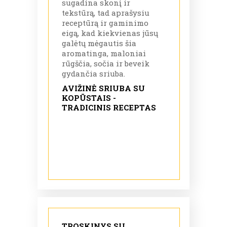
sugadina skonį ir
tekstūrą, tad aprašysiu
receptūrą ir gaminimo
eigą, kad kiekvienas jūsų
galėtų mėgautis šia
aromatinga, maloniai
rūgščia, sočia ir beveik
gydančia sriuba.
AVIŽINĖ SRIUBA SU
KOPŪSTAIS -
TRADICINIS RECEPTAS
TROSKINYS SU