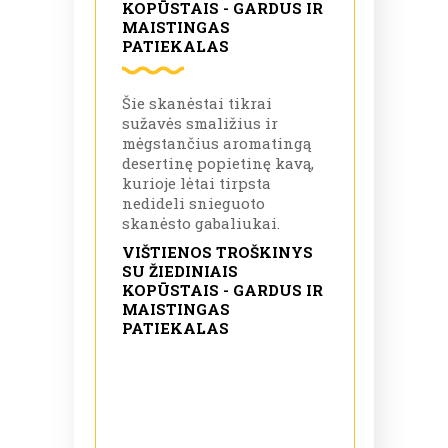
KOPŪSTAIS - GARDUS IR
MAISTINGAS
PATIEKALAS
Šie skanėstai tikrai
sužavės smaližius ir
mėgstančius aromatingą
desertinę popietinę kavą,
kurioje lėtai tirpsta
nedideli snieguoto
skanėsto gabaliukai.
VIŠTIENOS TROŠKINYS
SU ŽIEDINIAIS
KOPŪSTAIS - GARDUS IR
MAISTINGAS
PATIEKALAS