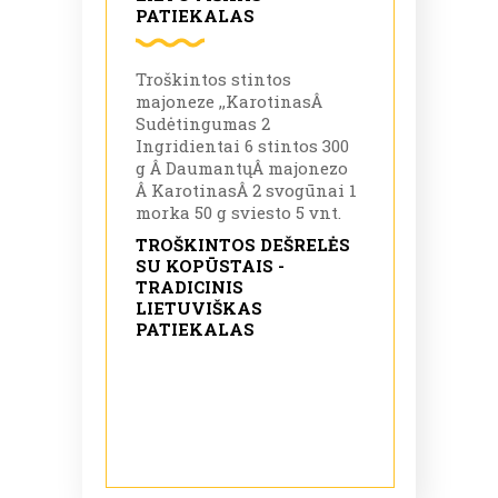
PATIEKALAS
Troškintos stintos
majoneze ,,KarotinasÂ
Sudėtingumas 2
Ingridientai 6 stintos 300
g Â DaumantųÂ majonezo
Â KarotinasÂ 2 svogūnai 1
morka 50 g sviesto 5 vnt.
TROŠKINTOS DEŠRELĖS
SU KOPŪSTAIS -
TRADICINIS
LIETUVIŠKAS
PATIEKALAS