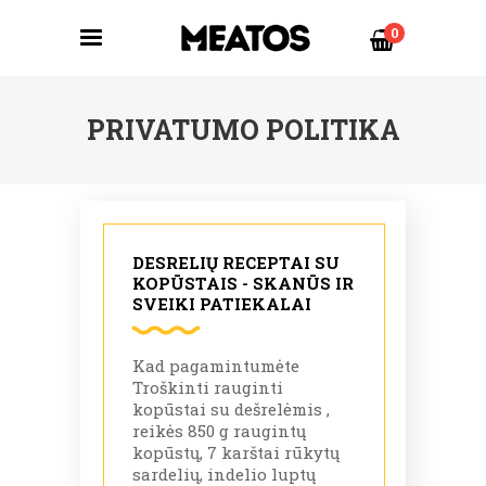
0
PRIVATUMO POLITIKA
DESRELIŲ RECEPTAI SU
KOPŪSTAIS - SKANŪS IR
SVEIKI PATIEKALAI
Kad pagamintumėte
Troškinti rauginti
kopūstai su dešrelėmis ,
reikės 850 g raugintų
kopūstų, 7 karštai rūkytų
sardelių, indelio luptų