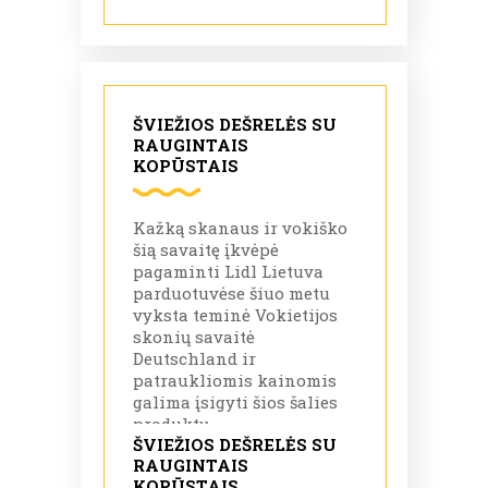
ŠVIEŽIOS DEŠRELĖS SU
RAUGINTAIS
KOPŪSTAIS
Kažką skanaus ir vokiško
šią savaitę įkvėpė
pagaminti Lidl Lietuva
parduotuvėse šiuo metu
vyksta teminė Vokietijos
skonių savaitė
Deutschland ir
patraukliomis kainomis
galima įsigyti šios šalies
produktų.
ŠVIEŽIOS DEŠRELĖS SU
RAUGINTAIS
KOPŪSTAIS