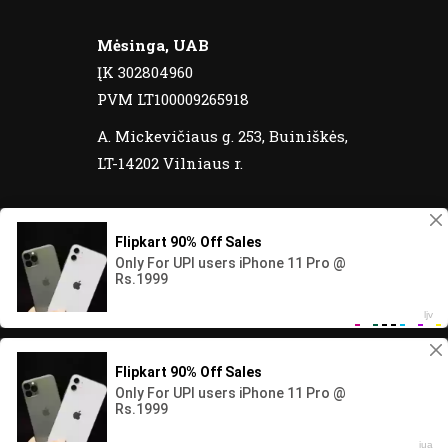
Mėsinga, UAB
ĮK 302804960
PVM LT100009265918
A. Mickevičiaus g. 253, Buiniškės,
LT-14202 Vilniaus r.
© 2020 Meatos yra registruotas prekinis
ženklas. Visos teisės saugomos.