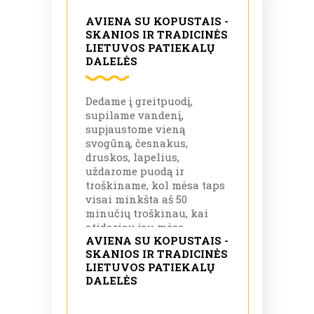
AVIENA SU KOPUSTAIS -
SKANIOS IR TRADICINĖS
LIETUVOS PATIEKALŲ
DALELĖS
Dedame į greitpuodį,
supilame vandenį,
supjaustome vieną
svogūną, česnakus,
druskos, lapelius,
uždarome puodą ir
troškiname, kol mėsa taps
visai minkšta aš 50
minučių troškinau, kai
atidariau jau mėsa
AVIENA SU KOPUSTAIS -
narstėsi nuo kauliukų,
SKANIOS IR TRADICINĖS
nes buvo keli gabaliukai
LIETUVOS PATIEKALŲ
su kauliukais.
DALELĖS