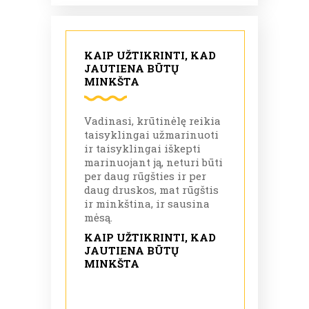
KAIP UŽTIKRINTI, KAD
JAUTIENA BŪTŲ
MINKŠTA
Vadinasi, krūtinėlę reikia
taisyklingai užmarinuoti
ir taisyklingai iškepti
marinuojant ją, neturi būti
per daug rūgšties ir per
daug druskos, mat rūgštis
ir minkština, ir sausina
mėsą.
KAIP UŽTIKRINTI, KAD
JAUTIENA BŪTŲ
MINKŠTA