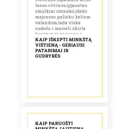
lasus citrinos,ipjaustau
smulkiai cesnako,idedu
majonezo palieku keliom
valandom,tada viska
sudedu i maiseli skirta
kepimui ir pasaunu i
KAIP IŠKEPTI MINKŠTĄ
orkaite ir kepu 180
VIŠTIENĄ - GERIAUSI
temperaturoje 45-55
PATARIMAI IR
minutes zaikiuks.
GUDRYBĖS
KAIP PARUOŠTI
MINKŠTĄ JAUTIENĄ