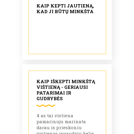
KAIP KEPTI JAUTIENĄ,
KAD JI BŪTŲ MINKŠTA
KAIP IŠKEPTI MINKŠTĄ
VIŠTIENĄ - GERIAUSI
PATARIMAI IR
GUDRYBĖS
4 as tai vistiena
pamarinuju marinata
darau is prieskoniu
vistienos ispaudziu kelis