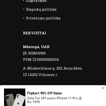
•
Grąžinimas
•
Slapukų politika
•
Privatumo politika
REKVIZITAI
Mėsinga, UAB
ĮK 302804960
PVM LT100009265918
A. Mickevičiaus g. 253, Buiniškės,
LT-14202 Vilniaus r.