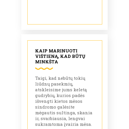
KAIP MARINUOTI
VIŠTIENĄ, KAD BŪTŲ
MINKŠTA
Taigi, kad nebūtų tokių
liūdnų pasekmių,
atskleisime jums keletą
gudrybių, kurios padės
išvengti kietos mėsos
sindromo galėsite
mėgautis sultinga, skania
ir, svarbiausia, lengvai
sukramtoma įvairia mėsa.