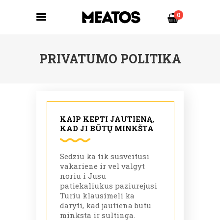
0
PRIVATUMO POLITIKA
KAIP KEPTI JAUTIENĄ,
KAD JI BŪTŲ MINKŠTA
Sedziu ka tik susveitusi
vakariene ir vel valgyt
noriu i Jusu
patiekaliukus paziurejusi
Turiu klausimeli ka
daryti, kad jautiena butu
minksta ir sultinga.