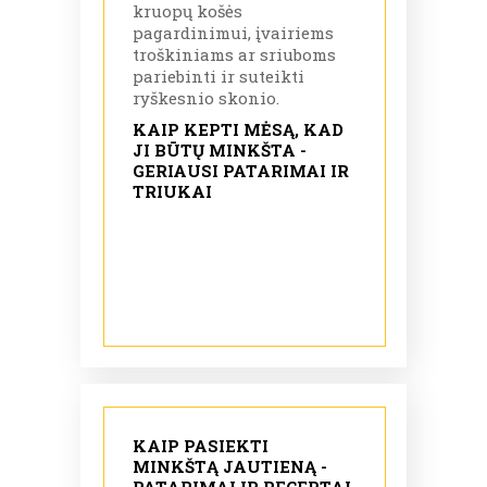
kruopų košės
pagardinimui, įvairiems
troškiniams ar sriuboms
pariebinti ir suteikti
ryškesnio skonio.
KAIP KEPTI MĖSĄ, KAD
JI BŪTŲ MINKŠTA -
GERIAUSI PATARIMAI IR
TRIUKAI
KAIP PASIEKTI
MINKŠTĄ JAUTIENĄ -