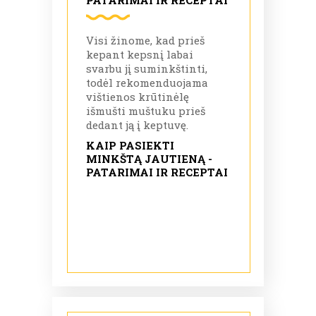
PATARIMAI IR RECEPTAI
Visi žinome, kad prieš
kepant kepsnį labai
svarbu jį suminkštinti,
todėl rekomenduojama
vištienos krūtinėlę
išmušti muštuku prieš
dedant ją į keptuvę.
KAIP PASIEKTI
MINKŠTĄ JAUTIENĄ -
PATARIMAI IR RECEPTAI