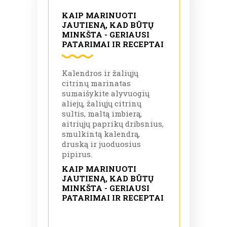
KAIP MARINUOTI
JAUTIENĄ, KAD BŪTŲ
MINKŠTA - GERIAUSI
PATARIMAI IR RECEPTAI
Kalendros ir žaliųjų
citrinų marinatas
sumaišykite alyvuogių
aliejų, žaliųjų citrinų
sultis, maltą imbierą,
aitriųjų paprikų dribsnius,
smulkintą kalendrą,
druską ir juoduosius
pipirus.
KAIP MARINUOTI
JAUTIENĄ, KAD BŪTŲ
MINKŠTA - GERIAUSI
PATARIMAI IR RECEPTAI