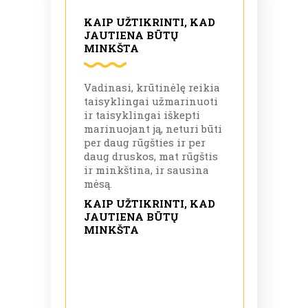
KAIP UŽTIKRINTI, KAD
JAUTIENA BŪTŲ
MINKŠTA
Vadinasi, krūtinėlę reikia
taisyklingai užmarinuoti
ir taisyklingai iškepti
marinuojant ją, neturi būti
per daug rūgšties ir per
daug druskos, mat rūgštis
ir minkština, ir sausina
mėsą.
KAIP UŽTIKRINTI, KAD
JAUTIENA BŪTŲ
MINKŠTA