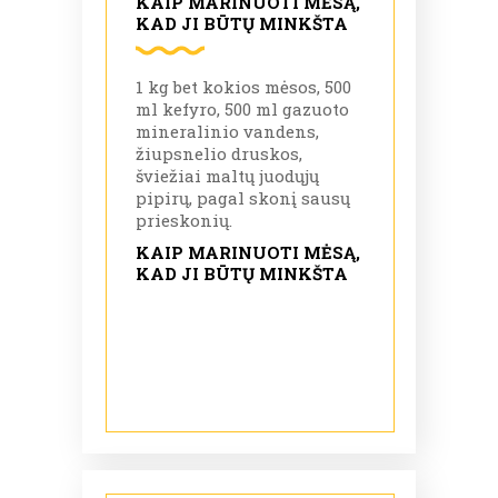
KAIP MARINUOTI MĖSĄ,
KAD JI BŪTŲ MINKŠTA
1 kg bet kokios mėsos, 500
ml kefyro, 500 ml gazuoto
mineralinio vandens,
žiupsnelio druskos,
šviežiai maltų juodųjų
pipirų, pagal skonį sausų
prieskonių.
KAIP MARINUOTI MĖSĄ,
KAD JI BŪTŲ MINKŠTA