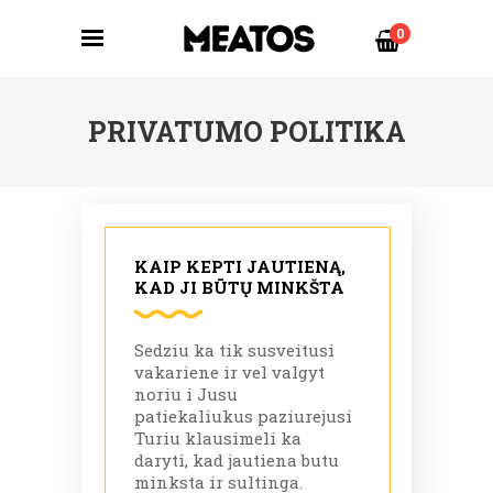
0
PRIVATUMO POLITIKA
KAIP KEPTI JAUTIENĄ,
KAD JI BŪTŲ MINKŠTA
Sedziu ka tik susveitusi
vakariene ir vel valgyt
noriu i Jusu
patiekaliukus paziurejusi
Turiu klausimeli ka
daryti, kad jautiena butu
minksta ir sultinga.