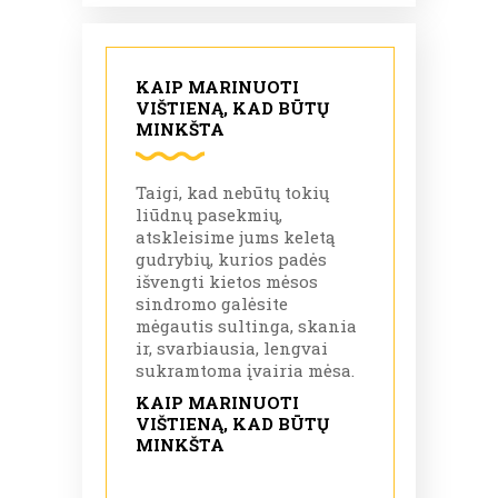
KAIP MARINUOTI
VIŠTIENĄ, KAD BŪTŲ
MINKŠTA
Taigi, kad nebūtų tokių
liūdnų pasekmių,
atskleisime jums keletą
gudrybių, kurios padės
išvengti kietos mėsos
sindromo galėsite
mėgautis sultinga, skania
ir, svarbiausia, lengvai
sukramtoma įvairia mėsa.
KAIP MARINUOTI
VIŠTIENĄ, KAD BŪTŲ
MINKŠTA