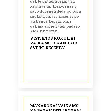
galite patiekti iškart su
keptuve lai kiekvienas į
savo dubenėlį deda po porą
šaukštų bulvių košės ir po
vištienos kepsnį, kurį
galima aplieti tiek padažo,
kiek tik norisi.
VISTIENOS KUKULIAI
VAIKAMS - SKANŪS IR
SVEIKI RECEPTAI
MAKARONAI VAIKAMS:
KĄ PAGAMINTI LENGVAI