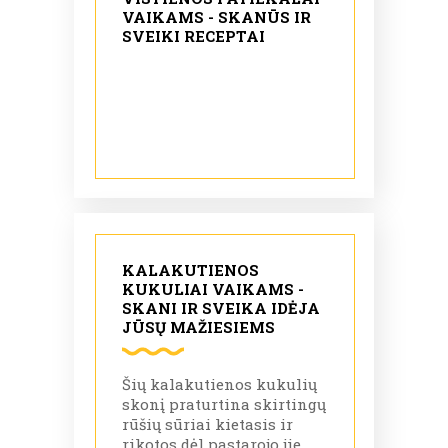
VAIKAMS - SKANŪS IR
pakepti ar pašildyti.
SVEIKI RECEPTAI
KALAKUTIENOS
KUKULIAI VAIKAMS -
SKANI IR SVEIKA IDĖJA
JŪSŲ MAŽIESIEMS
Šių kalakutienos kukulių
skonį praturtina skirtingų
rūšių sūriai kietasis ir
rikotos dėl pastarojo jie