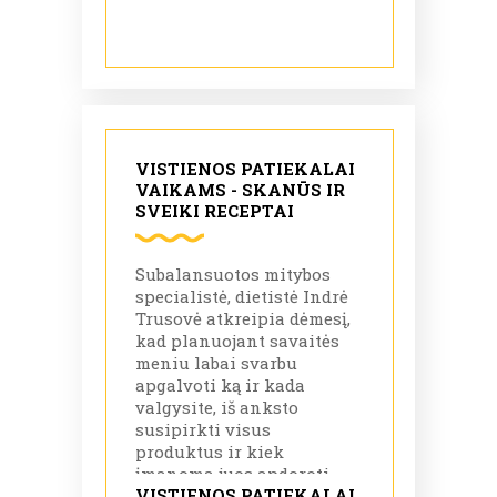
VISTIENOS PATIEKALAI
VAIKAMS - SKANŪS IR
SVEIKI RECEPTAI
Subalansuotos mitybos
specialistė, dietistė Indrė
Trusovė atkreipia dėmesį,
kad planuojant savaitės
meniu labai svarbu
apgalvoti ką ir kada
valgysite, iš anksto
susipirkti visus
produktus ir kiek
įmanoma juos apdoroti,
VISTIENOS PATIEKALAI
kad vėliau užtektų tik