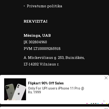
•
Privatumo politika
REKVIZITAI
Mėsinga, UAB
ĮK 302804960
PVM LT100009265918
A. Mickevičiaus g. 253, Buiniškės,
LT-14202 Vilniaus r.