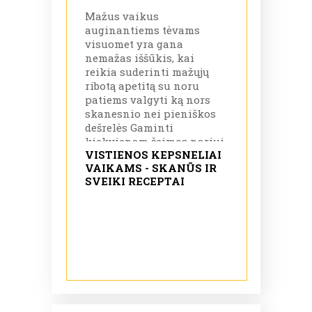
Mažus vaikus
auginantiems tėvams
visuomet yra gana
nemažas iššūkis, kai
reikia suderinti mažųjų
ribotą apetitą su noru
patiems valgyti ką nors
skanesnio nei pieniškos
dešrelės Gaminti
kiekvienam šeimos nariui
VISTIENOS KEPSNELIAI
atskirus patiekalus taip
VAIKAMS - SKANŪS IR
pat ne visada išeitis tam
SVEIKI RECEPTAI
reikia daug laiko ir
kantrybės.