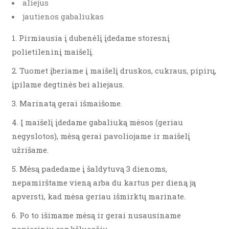
aliejus
jautienos gabaliukas
1. Pirmiausia į dubenėlį įdedame storesnį
polietileninį maišelį.
2. Tuomet įberiame į maišelį druskos, cukraus, pipirų,
įpilame degtinės bei aliejaus.
3. Marinatą gerai išmaišome.
4. Į maišelį įdedame gabaliuką mėsos (geriau
negyslotos), mėsą gerai pavoliojame ir maišelį
užrišame.
5. Mėsą padedame į šaldytuvą 3 dienoms,
nepamirštame vieną arba du kartus per dieną ją
apversti, kad mėsa geriau išmirktų marinate.
6. Po to išimame mėsą ir gerai nusausiname