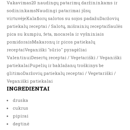
Vakavimas20 naudingų patarimų daržininkams ir
sodininkamsNaudingi patarimai jūsų
virtuvėjeKalafiorų salotos su sojos padažuDaržovių
patiekalų receptai / Salotų, mišrainių receptaiSaulės
pica su kumpiu, feta, mocarela ir vyšniniais
pomidoraisMakaronų ir picos patiekalų
receptaiVeganiški "sūrio" pyragėliai
ValentinuiDesertų receptai / Vegetariški / Veganiški
patiekalaiPupelių ir baklažanų troškinys be
glitimoDaržovių patiekalų receptai / Vegetariški /
Veganiški patiekalai
INGREDIENTAI
druska
cukrus
pipirai
degtinė