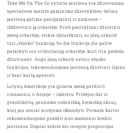
Take Me On The Go vytinta jautiena yra džiovinama
specialiose maisto gaminimo džiovyklėse, tačiau
jautieną galima pasigaminti ir namuose –
išdžiovinti ją orkaitėje. Prieš pasiryžtant džiovinti
mėsą orkaitėje, reikia išsiaiškinti, ar jūsų orkaitė
turi „vėjuko“ funkciją. Su šia funkcija jūs galite
palaikyti oro cirkuliaciją orkaitėje, kuri itin padeda
džiovinant. Jeigu jūsų orkaitė neturi vėjuko
funkcijos, rekomenduojame jautieną džiovinti ilgiau
ir bent kartą apversti.
Lotynų Amerikoje yra įprasta mėsą gardinti
cinamonu, o Azijoje – imbieru. Pridėjus dar ir
gvazdikėlių, gauname rudenišką, žiemišką skonį,
kurį jau seniai norėjome išbandyti. Pirmam kartui
rekomenduojame pradėti nuo mažesnio kiekio
jautienos. Drąsiai sekite šio recepto proporcijas.