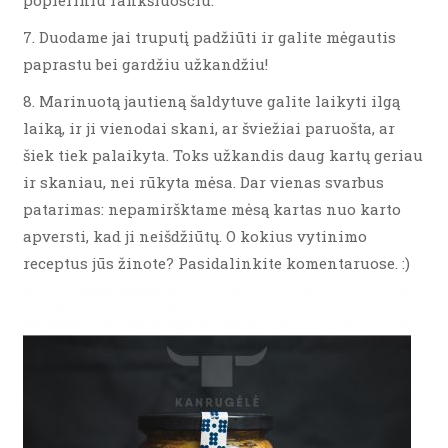
popieriniu rankšluosčiu.
7. Duodame jai truputį padžiūti ir galite mėgautis
paprastu bei gardžiu užkandžiu!
8. Marinuotą jautieną šaldytuve galite laikyti ilgą
laiką, ir ji vienodai skani, ar šviežiai paruošta, ar
šiek tiek palaikyta. Toks užkandis daug kartų geriau
ir skaniau, nei rūkyta mėsa. Dar vienas svarbus
patarimas: nepamiršktame mėsą kartas nuo karto
apversti, kad ji neišdžiūtų. O kokius vytinimo
receptus jūs žinote? Pasidalinkite komentaruose. :)