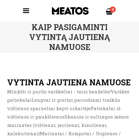
0
KAIP PASIGAMINTI
VYTINTĄ JAUTIENĄ
NAMUOSE
VYTINTA JAUTIENA NAMUOSE
Minkšti ir purūs varškėčiai - tarsi bandelės!Varškės
patiekalaiLengvai ir greitai paruošiami traškūs
vištienos sparneliai kepti orkaitėjePatiekalai iš
vištienos ir paukštienosSkanios ir sultingos mėsos
marinatas (vištienai; jautienai; kiaulienai;
kalakutienai)Marinatai / Kompotai / Uogienes /