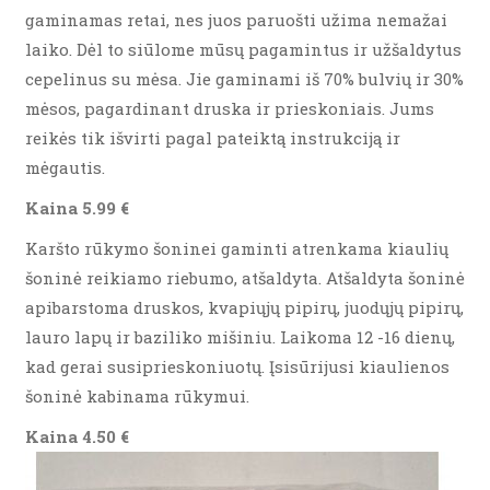
gaminamas retai, nes juos paruošti užima nemažai
laiko. Dėl to siūlome mūsų pagamintus ir užšaldytus
cepelinus su mėsa. Jie gaminami iš 70% bulvių ir 30%
mėsos, pagardinant druska ir prieskoniais. Jums
reikės tik išvirti pagal pateiktą instrukciją ir
mėgautis.
Kaina 5.99 €
Karšto rūkymo šoninei gaminti atrenkama kiaulių
šoninė reikiamo riebumo, atšaldyta. Atšaldyta šoninė
apibarstoma druskos, kvapiųjų pipirų, juodųjų pipirų,
lauro lapų ir baziliko mišiniu. Laikoma 12 -16 dienų,
kad gerai susiprieskoniuotų. Įsisūrijusi kiaulienos
šoninė kabinama rūkymui.
Kaina 4.50 €