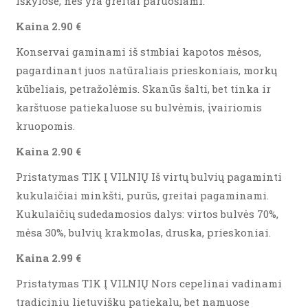
iškylose, nes yra greitai paruošiami.
Kaina 2.90 €
Konservai gaminami iš stmbiai kapotos mėsos,
pagardinant juos natūraliais prieskoniais, morkų
kūbeliais, petražolėmis. Skanūs šalti, bet tinka ir
karštuose patiekaluose su bulvėmis, įvairiomis
kruopomis.
Kaina 2.90 €
Pristatymas TIK Į VILNIŲ Iš virtų bulvių pagaminti
kukulaičiai minkšti, purūs, greitai pagaminami.
Kukulaičių sudedamosios dalys: virtos bulvės 70%,
mėsa 30%, bulvių krakmolas, druska, prieskoniai.
Kaina 2.99 €
Pristatymas TIK Į VILNIŲ Nors cepelinai vadinami
tradiciniu lietuvišku patiekalu, bet namuose