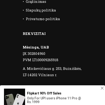
•
Grąžinimas
•
Slapukų politika
•
Privatumo politika
REKVIZITAI
Mėsinga, UAB
ĮK 302804960
PVM LT100009265918
A. Mickevičiaus g. 253, Buiniškės,
LT-14202 Vilniaus r.