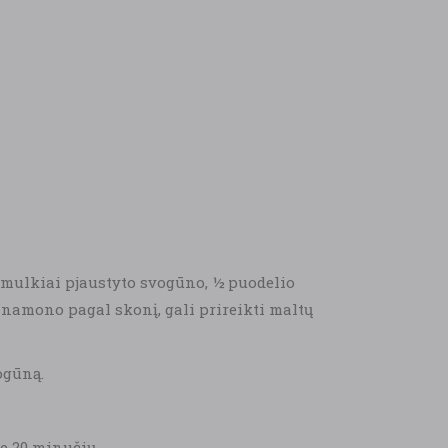
 smulkiai pjaustyto svogūno, ½ puodelio
cinamono pagal skonį, gali prireikti maltų
ogūną.
ie 20 minučių.