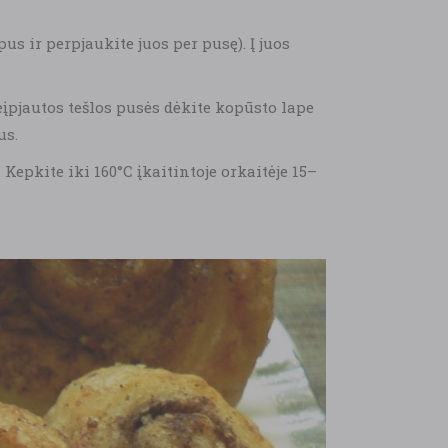
s ir perpjaukite juos per pusę). Į juos
neįpjautos tešlos pusės dėkite kopūsto lape
us.
Kepkite iki 160°C įkaitintoje orkaitėje 15–