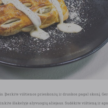
is. Įberkite vištienos prieskonių ir druskos pagal skonį. Ger
nkite šlakelyje alyvuogių aliejaus. Sudėkite vištieną ir ap