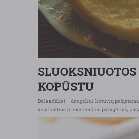
SLUOKSNIUOTOS 
KOPŪSTU
Balandėliai – daugeliui lietuvių pažįstamas
balandėlius primenančius pyragėlius, paga