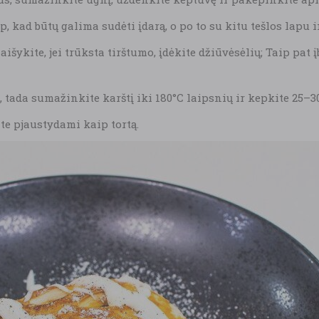
p, kad būtų galima sudėti įdarą, o po to su kitu tešlos lapu 
išykite, jei trūksta tirštumo, įdėkite džiūvėsėlių; Taip pat 
, tada sumažinkite karštį iki 180°C laipsnių ir kepkite 25–
ite pjaustydami kaip tortą.