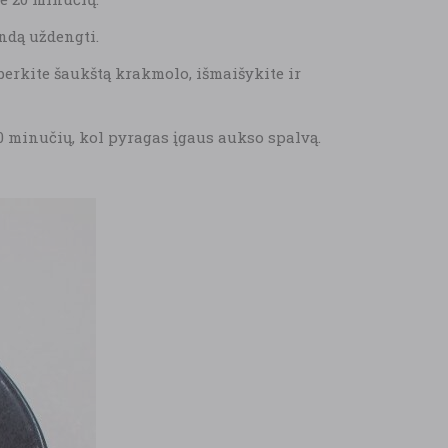
indą uždengti.
įberkite šaukštą krakmolo, išmaišykite ir
30 minučių, kol pyragas įgaus aukso spalvą.