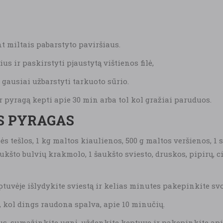
nt miltais pabarstyto paviršiaus.
ius ir paskirstyti pjaustytą vištienos filė,
 gausiai užbarstyti tarkuoto sūrio.
ir pyragą kepti apie 30 min arba tol kol gražiai paruduos.
S PYRAGAS
s tešlos, 1 kg maltos kiaulienos, 500 g maltos veršienos, 1
ukšto bulvių krakmolo, 1 šaukšto sviesto, druskos, pipirų, 
Keptuvėje išlydykite sviestą ir kelias minutes pakepinkite sv
 kol dings raudona spalva, apie 10 minučių.
irus, sumažinkite ugnį, uždenkite keptuvę ir pakepinkite ap