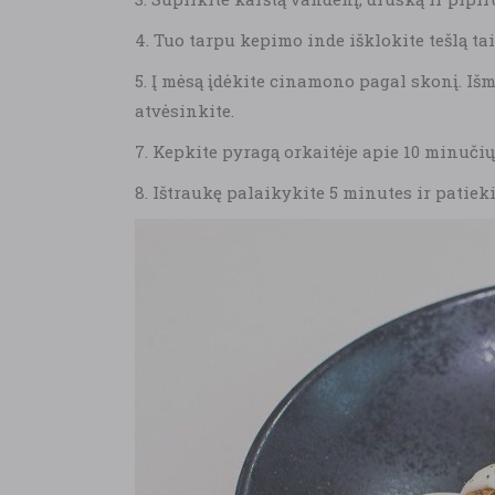
4. Tuo tarpu kepimo inde išklokite tešlą tai
5. Į mėsą įdėkite cinamono pagal skonį. Išma
atvėsinkite.
7. Kepkite pyragą orkaitėje apie 10 minučių
8. Ištraukę palaikykite 5 minutes ir patiek