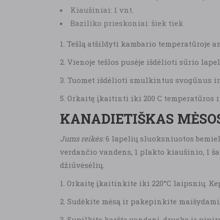
Kiaušiniai: 1 vnt.
Baziliko prieskoniai: šiek tiek
1. Tešlą atšildyti kambario temperatūroje a
2. Vienoje tešlos pusėje išdėlioti sūrio lapel
3. Tuomet išdėlioti smulkintus svogūnus ir
5. Orkaitę įkaitinti iki 200 C temperatūros 
KANADIETIŠKAS MĖSO
Jums reikės:
6 lapelių sluoksniuotos bemielė
verdančio vandens, 1 plakto kiaušinio, 1 ša
džiūvėsėlių.
1. Orkaitę įkaitinkite iki 220°C laipsnių. 
2. Sudėkite mėsą ir pakepinkite maišydami,
3. Supilkite karštą vandenį, druską ir pip