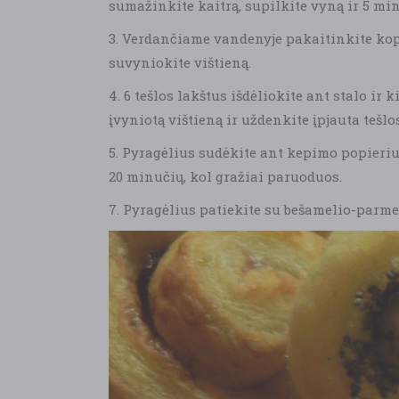
sumažinkite kaitrą, supilkite vyną ir 5 mi
3. Verdančiame vandenyje pakaitinkite kopūs
suvyniokite vištieną.
4. 6 tešlos lakštus išdėliokite ant stalo ir
įvyniotą vištieną ir uždenkite įpjauta tešl
5. Pyragėlius sudėkite ant kepimo popierium
20 minučių, kol gražiai paruoduos.
7. Pyragėlius patiekite su bešamelio-parm