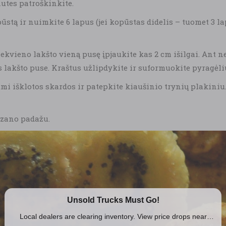
nutes patroškinkite.
tą ir nuimkite 6 lapus (jei kopūstas didelis – tuomet 3 lapu
 kiekvieno lakšto vieną pusę įpjaukite kas 2 cm išilgai. Ant 
os lakšto puse. Kraštus užlipdykite ir suformuokite pyragėli
i išklotos skardos ir patepkite kiaušinio trynių plakiniu. 
ezano padažu.