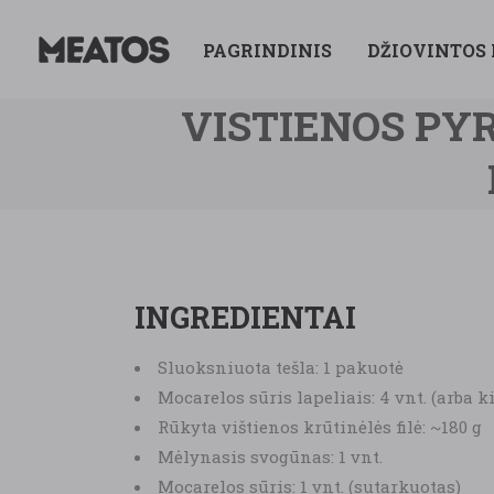
PAGRINDINIS
DŽIOVINTOS
VISTIENOS PY
INGREDIENTAI
Sluoksniuota tešla: 1 pakuotė
Mocarelos sūris lapeliais: 4 vnt. (arba k
Rūkyta vištienos krūtinėlės filė: ~180 g
Mėlynasis svogūnas: 1 vnt.
Mocarelos sūris: 1 vnt. (sutarkuotas)