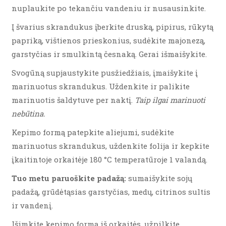
nuplaukite po tekančiu vandeniu ir nusausinkite.
Į švarius skrandukus įberkite druską, pipirus, rūkytą
papriką, vištienos prieskonius, sudėkite majonezą,
garstyčias ir smulkintą česnaką. Gerai išmaišykite.
Svogūną supjaustykite pusžiedžiais, įmaišykite į
marinuotus skrandukus. Uždenkite ir palikite
marinuotis šaldytuve per naktį.
Taip ilgai marinuoti
nebūtina.
Kepimo formą patepkite aliejumi, sudėkite
marinuotus skrandukus, uždenkite folija ir kepkite
įkaitintoje orkaitėje 180 °C temperatūroje 1 valandą.
Tuo metu paruoškite padažą:
sumaišykite sojų
padažą, grūdėtąsias garstyčias, medų, citrinos sultis
ir vandenį.
Išimkite kepimo formą iš orkaitės, užpilkite