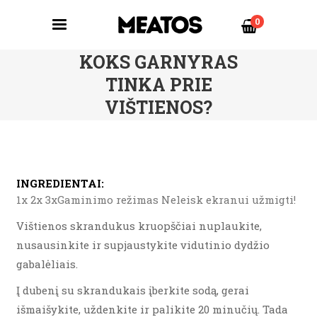
0
KOKS GARNYRAS
TINKA PRIE
VIŠTIENOS?
INGREDIENTAI:
1x 2x 3xGaminimo režimas Neleisk ekranui užmigti!
Vištienos skrandukus kruopščiai nuplaukite,
nusausinkite ir supjaustykite vidutinio dydžio
gabalėliais.
Į dubenį su skrandukais įberkite sodą, gerai
išmaišykite, uždenkite ir palikite 20 minučių. Tada