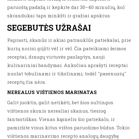
paruoštą padažą ir kepkite dar 30–40 minučių, kol
skrandukai taps minkšti ir gražiai apskrus.
SEGEBUTĖS UŽRAŠAI
Paprasti, skanūs ir akiai patrauklūs patiekalai, prie
kurių norisi grįžti vėl ir vėl. Čia pateikiami šeimos
receptai, draugų virtuvės paslaptys, nauji
kulinariniai bandymai. Anksčiau aprašyti receptai
nuolat tobulinami ir tikslinami, todėl "pasenusių"
receptų čia nėra.
NEREALUS VIŠTIENOS MARINATAS
Galit juoktis, galit netikėti, bet šios sultingos
vištienos skonis nerealiai skanus, tiesiog
fantastiškas. Vienas kąsnelis šio patiekalo, ir
pamiršite visus kitus vištos paruošimo būdus. Tokio
vištienos marinavimo recepto analogų daugybę