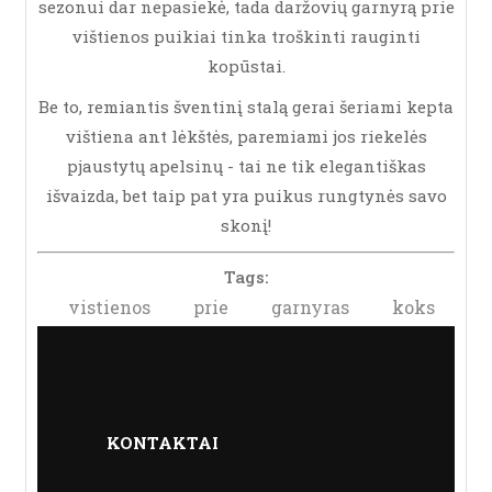
sezonui dar nepasiekė, tada daržovių garnyrą prie
vištienos puikiai tinka troškinti rauginti
kopūstai.
Be to, remiantis šventinį stalą gerai šeriami kepta
vištiena ant lėkštės, paremiami jos riekelės
pjaustytų apelsinų - tai ne tik elegantiškas
išvaizda, bet taip pat yra puikus rungtynės savo
skonį!
Tags:
vistienos
prie
garnyras
koks
KONTAKTAI