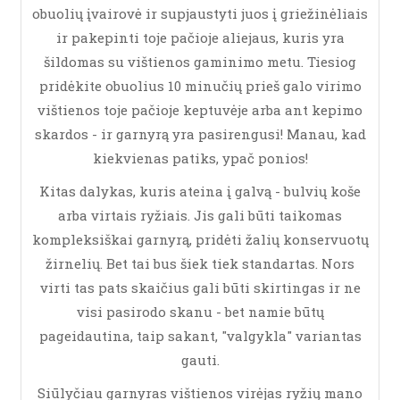
obuolių įvairovė ir supjaustyti juos į griežinėliais
ir pakepinti toje pačioje aliejaus, kuris yra
šildomas su vištienos gaminimo metu. Tiesiog
pridėkite obuolius 10 minučių prieš galo virimo
vištienos toje pačioje keptuvėje arba ant kepimo
skardos - ir garnyrą yra pasirengusi! Manau, kad
kiekvienas patiks, ypač ponios!
Kitas dalykas, kuris ateina į galvą - bulvių koše
arba virtais ryžiais. Jis gali būti taikomas
kompleksiškai garnyrą, pridėti žalių konservuotų
žirnelių. Bet tai bus šiek tiek standartas. Nors
virti tas pats skaičius gali būti skirtingas ir ne
visi pasirodo skanu - bet namie būtų
pageidautina, taip sakant, "valgykla" variantas
gauti.
Siūlyčiau garnyras vištienos virėjas ryžių mano