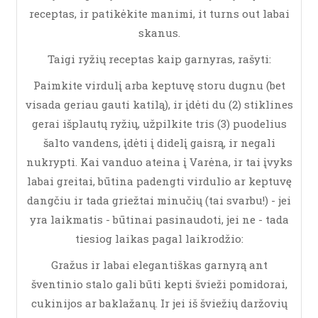
receptas, ir patikėkite manimi, it turns out labai
skanus.
Taigi ryžių receptas kaip garnyras, rašyti:
Paimkite virdulį arba keptuvę storu dugnu (bet
visada geriau gauti katilą), ir įdėti du (2) stiklines
gerai išplautų ryžių, užpilkite tris (3) puodelius
šalto vandens, įdėti į didelį gaisrą, ir negali
nukrypti. Kai vanduo ateina į Varėna, ir tai įvyks
labai greitai, būtina padengti virdulio ar keptuvę
dangčiu ir tada griežtai minučių (tai svarbu!) - jei
yra laikmatis - būtinai pasinaudoti, jei ne - tada
tiesiog laikas pagal laikrodžio:
Gražus ir labai elegantiškas garnyrą ant
šventinio stalo gali būti kepti švieži pomidorai,
cukinijos ar baklažanų. Ir jei iš šviežių daržovių