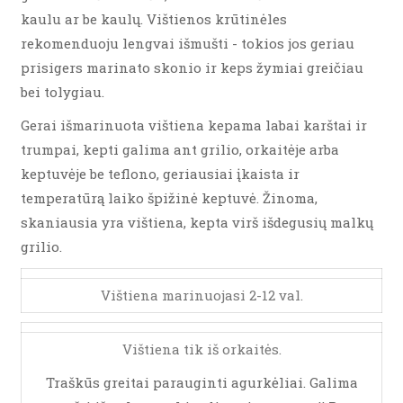
kaulu ar be kaulų. Vištienos krūtinėles
rekomenduoju lengvai išmušti - tokios jos geriau
prisigers marinato skonio ir keps žymiai greičiau
bei tolygiau.
Gerai išmarinuota vištiena kepama labai karštai ir
trumpai, kepti galima ant grilio, orkaitėje arba
keptuvėje be teflono, geriausiai įkaista ir
temperatūrą laiko špižinė keptuvė. Žinoma,
skaniausia yra vištiena, kepta virš išdegusių malkų
grilio.
Vištiena marinuojasi 2-12 val.
Vištiena tik iš orkaitės.
Traškūs greitai parauginti agurkėliai. Galima