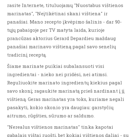
rasite Internete, tituluojamų "Nuostabus vištienos
marinatas", "Neįtikėtinai skani vištiena" ir
panašiai. Mano recepto įkvėpimo šalinis - dar 90-
tųjų pabaigoje per TV matyta laida, kurioje
prancūzas aktorius Gerard Depardieu maždaug
panašiai marinavo vištieną pagal savo senelių
tradicinį receptą.
Šiame marinate puikiai subalansuoti visi
ingredientai - nieko nei pridėsi, nei atimsi.
Reguliuokite marinato ingredientų kiekius pagal
savo skonį; ragaukite marinatą prieš nardinant į jį
vištieną. Geras marinatas yra toks, kuriame negali
pasakyti, kokio skonio yra daugiau: garstyčių
aitrumo, rūgšties, sūrumo ar saldumo.
"Nerealus vištienos marinatas" tinka kapotai
gabalais vištai ruošti, bet kokiai vištienos daliai - su