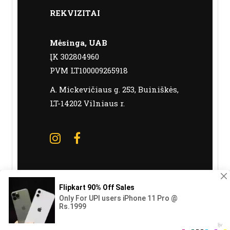
REKVIZITAI
Mėsinga, UAB
ĮK 302804960
PVM LT100009265918
A. Mickevičiaus g. 253, Buiniškės,
LT-14202 Vilniaus r.
© 2020 Meatos yra registruotas prekinis
ženklas. Visos teisės saugomos.