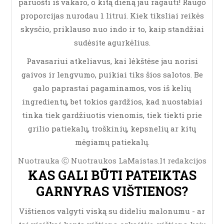
paruošti iš vakaro, o kitą dieną jau ragauti! Raugo
proporcijas nurodau 1 litrui. Kiek tiksliai reikės
skysčio, priklauso nuo indo ir to, kaip standžiai
sudėsite agurkėlius.
Pavasariui atkeliavus, kai lėkštėse jau norisi
gaivos ir lengvumo, puikiai tiks šios salotos. Be
galo paprastai pagaminamos, vos iš kelių
ingredientų, bet tokios gardžios, kad nuostabiai
tinka tiek gardžiuotis vienomis, tiek tiekti prie
grilio patiekalų, troškinių, kepsnelių ar kitų
mėgiamų patiekalų.
Nuotrauka Ⓒ Nuotraukos LaMaistas.lt redakcijos
KAS GALI BŪTI PATEIKTAS
GARNYRAS VIŠTIENOS?
Vištienos valgyti viską su dideliu malonumu - ar