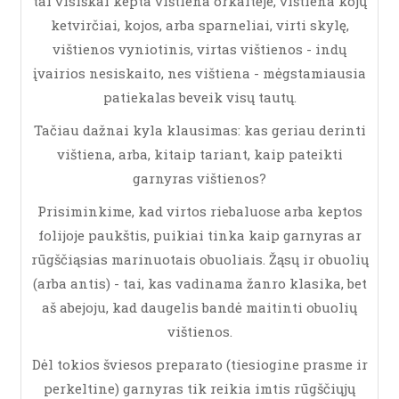
tai visiškai kepta vištiena orkaitėje, vištiena kojų
ketvirčiai, kojos, arba sparneliai, virti skylę,
vištienos vyniotinis, virtas vištienos - indų
įvairios nesiskaito, nes vištiena - mėgstamiausia
patiekalas beveik visų tautų.
Tačiau dažnai kyla klausimas: kas geriau derinti
vištiena, arba, kitaip tariant, kaip pateikti
garnyras vištienos?
Prisiminkime, kad virtos riebaluose arba keptos
folijoje paukštis, puikiai tinka kaip garnyras ar
rūgščiąsias marinuotais obuoliais. Žąsų ir obuolių
(arba antis) - tai, kas vadinama žanro klasika, bet
aš abejoju, kad daugelis bandė maitinti obuolių
vištienos.
Dėl tokios šviesos preparato (tiesiogine prasme ir
perkeltine) garnyras tik reikia imtis rūgščiųjų