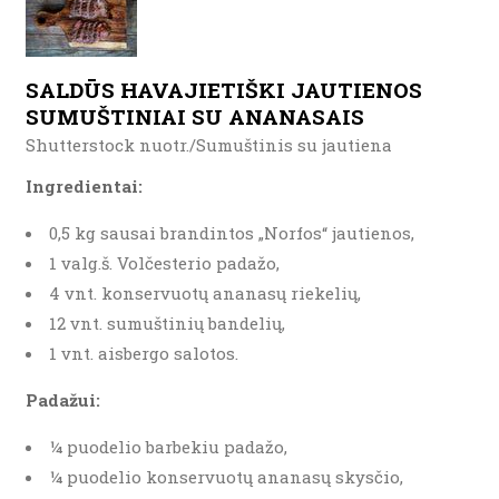
SALDŪS HAVAJIETIŠKI JAUTIENOS
SUMUŠTINIAI SU ANANASAIS
Shutterstock nuotr./Sumuštinis su jautiena
Ingredientai:
0,5 kg sausai brandintos „Norfos“ jautienos,
1 valg.š. Volčesterio padažo,
4 vnt. konservuotų ananasų riekelių,
12 vnt. sumuštinių bandelių,
1 vnt. aisbergo salotos.
Padažui:
¼ puodelio barbekiu padažo,
¼ puodelio konservuotų ananasų skysčio,