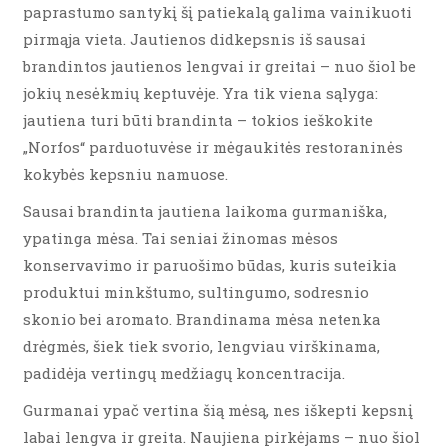
paprastumo santykį šį patiekalą galima vainikuoti
pirmąja vieta. Jautienos didkepsnis iš sausai
brandintos jautienos lengvai ir greitai – nuo šiol be
jokių nesėkmių keptuvėje. Yra tik viena sąlyga:
jautiena turi būti brandinta – tokios ieškokite
„Norfos“ parduotuvėse ir mėgaukitės restoraninės
kokybės kepsniu namuose.
Sausai brandinta jautiena laikoma gurmaniška,
ypatinga mėsa. Tai seniai žinomas mėsos
konservavimo ir paruošimo būdas, kuris suteikia
produktui minkštumo, sultingumo, sodresnio
skonio bei aromato. Brandinama mėsa netenka
drėgmės, šiek tiek svorio, lengviau virškinama,
padidėja vertingų medžiagų koncentracija.
Gurmanai ypač vertina šią mėsą, nes iškepti kepsnį
labai lengva ir greita. Naujiena pirkėjams – nuo šiol