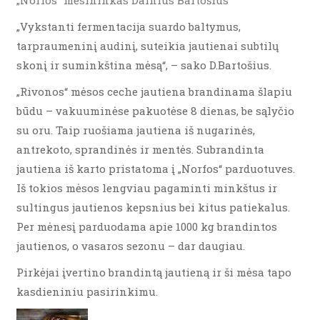
„Norfos“ mėsininkas Dainius Bartošius
„Vykstanti fermentacija suardo baltymus,
tarpraumeninį audinį, suteikia jautienai subtilų
skonį ir suminkština mėsą“, – sako D.Bartošius.
„Rivonos“ mėsos ceche jautiena brandinama šlapiu
būdu – vakuuminėse pakuotėse 8 dienas, be sąlyčio
su oru. Taip ruošiama jautiena iš nugarinės,
antrekoto, sprandinės ir mentės. Subrandinta
jautiena iš karto pristatoma į „Norfos“ parduotuves.
Iš tokios mėsos lengviau pagaminti minkštus ir
sultingus jautienos kepsnius bei kitus patiekalus.
Per mėnesį parduodama apie 1000 kg brandintos
jautienos, o vasaros sezonu – dar daugiau.
Pirkėjai įvertino brandintą jautieną ir ši mėsa tapo
kasdieniniu pasirinkimu.