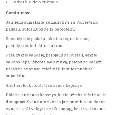
1 arbat.š. rudojo cukraus.
Gaminimas:
Jautieną sumalkite, sumaišykite su Volčesterio
padažu. Suformuokite 12 paplotėlių.
Sumaišykite padažui skirtus ingredientus,
pašildykite, kol ištirs cukrus.
Pašildykite bandelę, perpjaukite pusiau, dėkite
salotos lapą, iškeptą maltinuką, patepkite padažu,
uždėkite ananaso griežinėlį ir suformuokite
sumuštinį.
Shutterstock nuotr./Jautienos kepsnys
Didelis jautienos kepsnys, kurio užteks ir šeimai, ir
draugams. Šventinio skonio jam suteikia raudonas
vynas – gali valgyti ne tik suaugę, bet ir vaikai, nes