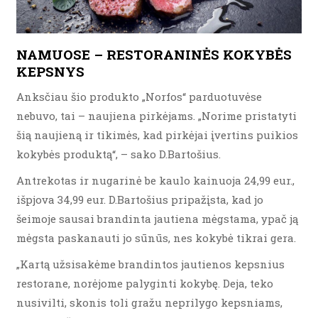
NAMUOSE – RESTORANINĖS KOKYBĖS
KEPSNYS
Anksčiau šio produkto „Norfos“ parduotuvėse
nebuvo, tai – naujiena pirkėjams. „Norime pristatyti
šią naujieną ir tikimės, kad pirkėjai įvertins puikios
kokybės produktą“, – sako D.Bartošius.
Antrekotas ir nugarinė be kaulo kainuoja 24,99 eur.,
išpjova 34,99 eur. D.Bartošius pripažįsta, kad jo
šeimoje sausai brandinta jautiena mėgstama, ypač ją
mėgsta paskanauti jo sūnūs, nes kokybė tikrai gera.
„Kartą užsisakėme brandintos jautienos kepsnius
restorane, norėjome palyginti kokybę. Deja, teko
nusivilti, skonis toli gražu neprilygo kepsniams,