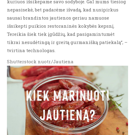
kuriuos išsikepame savo sodyboje. Gal mums tiesiog
nepasisekė, bet padarėme išvadą, kad nusipirkus
sausai brandintos jautienos geriau namuose
išsikepti puikios restoraninės kokybės kepsnį.
Tereikia šiek tiek įgūdžių, kad pasigamintumėt
tikrai nesudėtingą ir greitą gurmanišką patiekalą“, –
tvirtina technologas.
Shutterstock nuotr./Jautiena