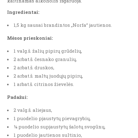
kaitinamas alkoholis išgaruoja.
Ingredientai:
1,5 kg sausai brandintos „Norfa“ jautienos.
Mėsos prieskoniai:
1 valg.š. žalių pipirų grūdelių,
2 arbat.š. česnako granulių,
2 arbat.š. druskos,
2 arbat.š. maltų juodųjų pipirų,
1 arbat.š. citrinos žievelės.
Padažui:
2 valg.š. aliejaus,
1 puodelio pjaustytų pievagrybių,
¼ puodelio supjaustytų šalotų svogūnų,
1 puodelio jautienos sultinio,