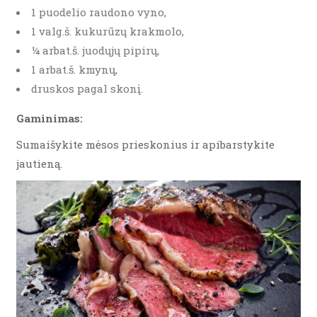
1 puodelio raudono vyno,
1 valg.š. kukurūzų krakmolo,
¼ arbat.š. juodųjų pipirų,
1 arbat.š. kmynų,
druskos pagal skonį.
Gaminimas:
Sumaišykite mėsos prieskonius ir apibarstykite
jautieną.