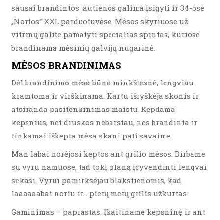
sausai brandintos jautienos galima įsigyti ir 34-ose
„Norfos“ XXL parduotuvėse. Mėsos skyriuose už
vitrinų galite pamatyti specialias spintas, kuriose
brandinama mėsinių galvijų nugarinė.
MĖSOS BRANDINIMAS
Dėl brandinimo mėsa būna minkštesnė, lengviau
kramtoma ir virškinama. Kartu išryškėja skonis ir
atsiranda pasitenkinimas maistu. Kepdama
kepsnius, net druskos nebarstau, nes brandinta ir
tinkamai iškepta mėsa skani pati savaime.
Man labai norėjosi keptos ant grilio mėsos. Dirbame
su vyru namuose, tad tokį planą įgyvendinti lengvai
sekasi. Vyrui pamirksėjau blakstienomis, kad
laaaaaabai noriu ir… pietų metų grilis užkurtas.
Gaminimas – paprastas. Įkaitiname kepsninę ir ant