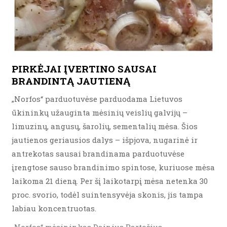
PIRKĖJAI ĮVERTINO SAUSAI
BRANDINTĄ JAUTIENĄ
„Norfos“ parduotuvėse parduodama Lietuvos
ūkininkų užauginta mėsinių veislių galvijų –
limuzinų, angusų, šarolių, sementalių mėsa. Šios
jautienos geriausios dalys – išpjova, nugarinė ir
antrekotas sausai brandinama parduotuvėse
įrengtose sauso brandinimo spintose, kuriuose mėsa
laikoma 21 dieną. Per šį laikotarpį mėsa netenka 30
proc. svorio, todėl suintensyvėja skonis, jis tampa
labiau koncentruotas.