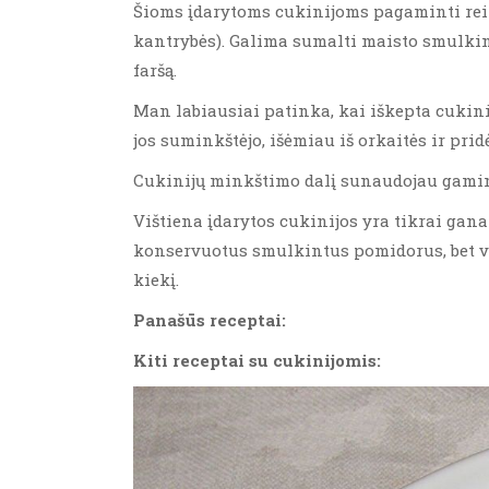
Šioms įdarytoms cukinijoms pagaminti reikė
kantrybės). Galima sumalti maisto smulkint
faršą.
Man labiausiai patinka, kai iškepta cukini
jos suminkštėjo, išėmiau iš orkaitės ir prid
Cukinijų minkštimo dalį sunaudojau gamindam
Vištiena įdarytos cukinijos yra tikrai gan
konservuotus smulkintus pomidorus, bet vi
kiekį.
Panašūs receptai:
Kiti receptai su cukinijomis: