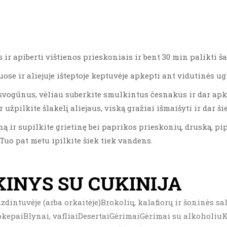
s ir apiberti vištienos prieskoniais ir bent 30 min palikti 
ose ir aliejuje išteptoje keptuvėje apkepti ant vidutinės ug
svogūnus, vėliau suberkite smulkintus česnakus ir dar apk
užpilkite šlakelį aliejaus, viską gražiai išmaišyti ir dar ši
ą ir supilkite grietinę bei paprikos prieskonių, druską, pip
 Tuo pat metu ipilkite šiek tiek vandens.
KINYS SU CUKINIJA
zdintuvėje (arba orkaitėje)Brokolių, kalafiorų ir šoninės s
kepaiBlynai, vafliaiDesertaiGėrimaiGėrimai su alkoholiuK