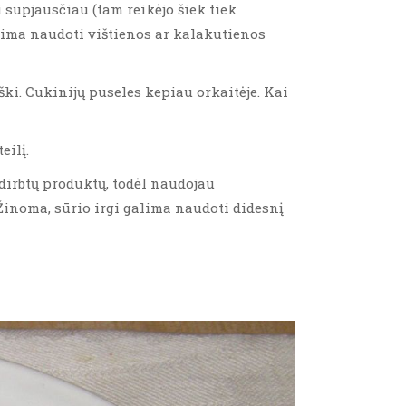
supjausčiau (tam reikėjo šiek tiek
lima naudoti vištienos ar kalakutienos
ki. Cukinijų puseles kepiau orkaitėje. Kai
eilį.
dirbtų produktų, todėl naudojau
Žinoma, sūrio irgi galima naudoti didesnį