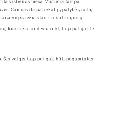
tinta vištienos mėsa. Vištiena tampa
ves. Gan savita patiekalų ypatybė yra ta,
aržovių šviežią skonį ir sultingumą.
ą, kiaulieną ar dešrą ir kt, taip pat galite
. Šis valgis taip pat gali būti pagamintas