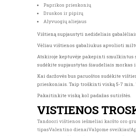
Paprikos prieskonių
Druskos ir pipirų
Alyvuogių aliejaus
Vištieną supjaustyti nedideliais gabalėliai
Vėliau vištienos gabaliukus apvolioti miltu
Atskiroje keptuvėje pakepinti smulkintus 
sudėkite supjaustytas šiaudeliais morkas ir 
Kai daržovės bus paruoštos sudėkite vištien
prieskoniais. Taip troškinti viską 5-7 min.
Pakaitinkite viską kol padažas sutirštės.
VISTIENOS TROS
Tandoori vištienos iešmeliai karšto oro gru
tipasValentino dienaiValgome sveikiau!Ap