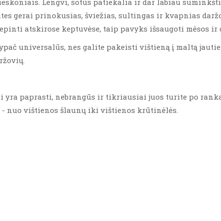
rieskoniais. Lengvi, sotūs patiekalia ir dar labiau suminkš
es gerai prinokusias, šviežias, sultingas ir kvapnias daržo
inti atskirose keptuvėse, taip pavyks išsaugoti mėsos ir d
ypač universalūs, nes galite pakeisti vištieną į maltą jautien
ržovių.
i yra paprasti, nebrangūs ir tikriausiai juos turite po ranka
 - nuo vištienos šlaunų iki vištienos krūtinėlės.