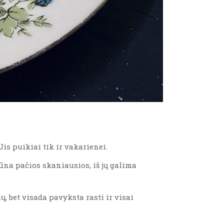
is puikiai tik ir vakarienei.
ūna pačios skaniausios, iš jų galima
, bet visada pavyksta rasti ir visai