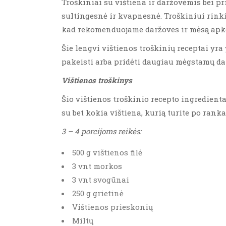
Troškiniai su vištiena ir daržovėmis bei p
sultingesnė ir kvapnesnė. Troškiniui rinkit
kad rekomenduojame daržoves ir mėsą apkep
Šie lengvi vištienos troškinių receptai yra 
pakeisti arba pridėti daugiau mėgstamų da
Vištienos troškinys
Šio vištienos troškinio recepto ingredienta
su bet kokia vištiena, kurią turite po ranka
3 – 4 porcijoms reikės:
500 g vištienos filė
3 vnt morkos
3 vnt svogūnai
250 g grietinė
Vištienos prieskonių
Miltų