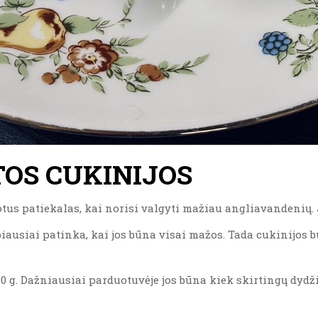
TOS CUKINIJOS
tus patiekalas, kai norisi valgyti mažiau angliavandenių. J
biausiai patinka, kai jos būna visai mažos. Tada cukinijos b
 g. Dažniausiai parduotuvėje jos būna kiek skirtingų dydžių