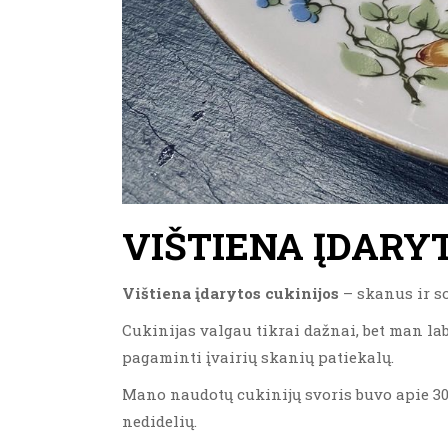
VIŠTIENA ĮDARY
Vištiena įdarytos cukinijos
– skanus ir so
Cukinijas valgau tikrai dažnai, bet man la
pagaminti įvairių skanių patiekalų.
Mano naudotų cukinijų svoris buvo apie 300
nedidelių.