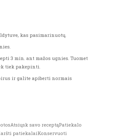
šaldytuve, kas pasimarinuotų.
nies.
epti 3 min. ant mažos ugnies. Tuomet
ek tiek pakepinti.
irus ir galite apiberti normais
alotosAtsiųsk savo receptąPatiekalo
aršti patiekalaiKonservuoti