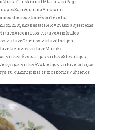
muštiniaiTroškiniaiUžkandžiaiPagr.
ruoposSojaVeršienaVaisiai ir
amos dienos skanėstaiTėvelių
laiJoninių skanėstaiHelovinasNaujiesiems
virtuvėArgentinos virtuvėArmėnijos
jos virtuvėGruzijos virtuvėIndijos
irtuvėLietuvos virtuvėMaroko
s virtuvėŠveicarijos virtuvėSlovakijos
engrijos virtuvėVokietijos virtuvėLatvijos
kinys su cukinijomis ir morkomisVištienos