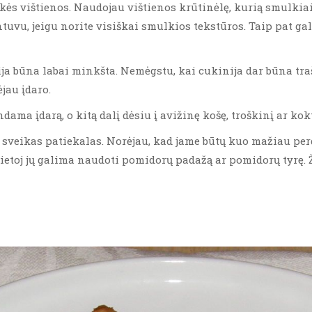
s vištienos. Naudojau vištienos krūtinėlę, kurią smulkiai 
uvu, jeigu norite visiškai smulkios tekstūros. Taip pat ga
ja būna labai minkšta. Nemėgstu, kai cukinija dar būna traš
ėjau įdaro.
a įdarą, o kitą dalį dėsiu į avižinę košę, troškinį ar kokt
a sveikas patiekalas. Norėjau, kad jame būtų kuo mažiau per
etoj jų galima naudoti pomidorų padažą ar pomidorų tyrę. 