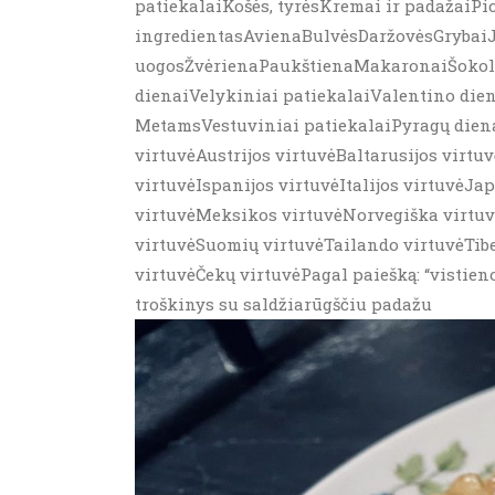
patiekalaiKošės, tyrėsKremai ir padažaiP
ingredientasAvienaBulvėsDaržovėsGrybaiJa
uogosŽvėrienaPaukštienaMakaronaiŠokolad
dienaiVelykiniai patiekalaiValentino die
MetamsVestuviniai patiekalaiPyragų diena
virtuvėAustrijos virtuvėBaltarusijos virtu
virtuvėIspanijos virtuvėItalijos virtuvėJa
virtuvėMeksikos virtuvėNorvegiška virtuvė
virtuvėSuomių virtuvėTailando virtuvėTibe
virtuvėČekų virtuvėPagal paiešką: “vistien
troškinys su saldžiarūgščiu padažu