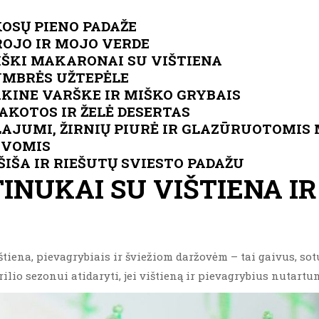
OSŲ PIENO PADAŽE
ROJO IR MOJO VERDE
ŠKI MAKARONAI SU VIŠTIENA
UMBRĖS UŽTEPĖLE
AKINE VARŠKE IR MIŠKO GRYBAIS
KOTOS IR ŽELĖ DESERTAS
GLAJUMI, ŽIRNIŲ PIURĖ IR GLAZŪRUOTOMI
YVOMIS
ŠIŠA IR RIEŠUTŲ SVIESTO PADAŽU
INUKAI SU VIŠTIENA IR
štiena, pievagrybiais ir šviežiom daržovėm – tai gaivus, so
lio sezonui atidaryti, jei vištieną ir pievagrybius nutartum