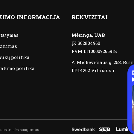
KIMO INFORMACIJA
REKVIZITAI
statymas
Mėsinga, UAB
ĮK 302804960
žinimas
PVM LT100009265918
pukų politika
A. Mickevičiaus g. 253, Buin
vatumo politika
LT-14202 Vilniaus r.
isos teisės saugomos.