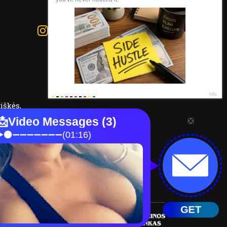
iškės,