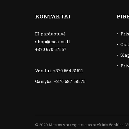
KONTAKTAI
PIR
El parduotuvė:
•
Pri
shop@meatos.lt
•
Grą
+370 670 57557
•
Sla
•
Pri
Verslui:
+370 664 31611
Gamyba:
+370 687 58575
© 2020 Meatos yra registruotas prekinis ženklas. V