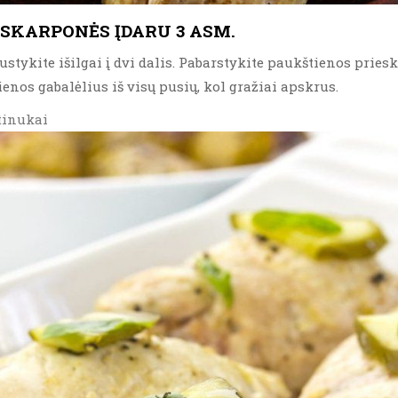
SKARPONĖS ĮDARU 3 ASM.
stykite išilgai į dvi dalis. Pabarstykite paukštienos priesko
ienos gabalėlius iš visų pusių, kol gražiai apskrus.
tinukai