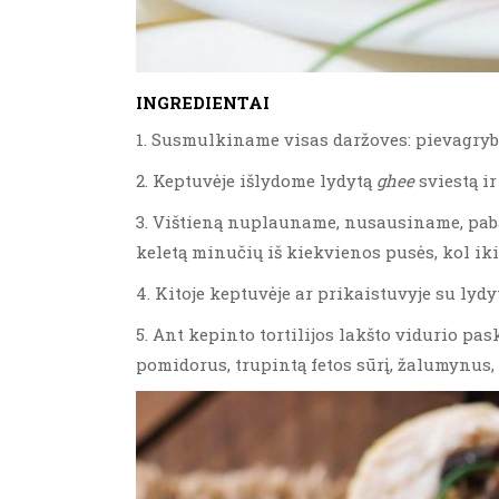
INGREDIENTAI
1. Susmulkiname visas daržoves: pievagry
2. Keptuvėje išlydome lydytą
ghee
sviestą ir
3. Vištieną nuplauname, nusausiname, paba
keletą minučių iš kiekvienos pusės, kol iki
4. Kitoje keptuvėje ar prikaistuvyje su lyd
5. Ant kepinto tortilijos lakšto vidurio pa
pomidorus, trupintą fetos sūrį, žalumynus, 