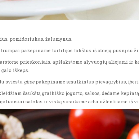
bius, pomidoriukus, žalumynus.
 trumpai pakepiname tortilijos lakštus iš abiejų pusių su ž
rstome prieskoniais, apšlakstome alyvuogių aliejumi ir ke
 galo iškeps.
ytu sviestu
ghee
pakepiname smulkintus pievagrybius, įberia
skleidžiam šaukštą graikiško jogurto, salsos, dedame kepint
galiausiai salotas ir viską susukame arba užlenkiame iš vie