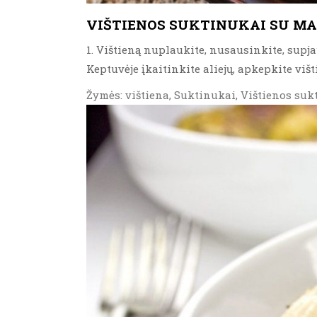
VIŠTIENOS SUKTINUKAI SU MA
1. Vištieną nuplaukite, nusausinkite, supjau
Keptuvėje įkaitinkite aliejų, apkepkite višt
Žymės: vištiena, Suktinukai, Vištienos suk