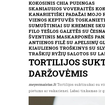
KOKOSINIS CHIA PUDINGAS
SKANIAUSIOS VOVERAITĖS KOK
KANARIETIŠKI PADAŽAI MOJO 
VIENOS KEPTUVĖS TOSKANIETI
SUMUŠTINIAI SU KREMINE SK
FILO TEŠLOS GALETĖS SU ČESN
ŠVENTINIS MASKARPONĖS PANA
ANTIENOS FILĖ SU APELSINŲ 
KIAULIENOS TROŠKINYS SU SL
TRAŠKIŲ RYŽIŲ SALOTOS SU LA
TORTILIJOS SUKT
DARŽOVĖMIS
meyermaistas.lt:
Tortilijos suktinukai su vi
pietums ar vakarienei. Labai tinkamas ir gri