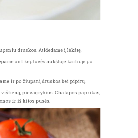
iupsniu druskos. Atidedame į lėkštę.
pame ant keptuvės aukštoje kaitroje po
me ir po žiupsnį druskos bei pipirų.
ą vištieną, pievagrybius, Chalapos paprikas,
nos ir iš kitos pusės.