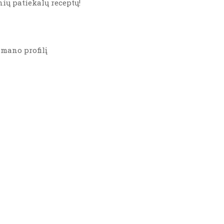
nių patiekalų receptų!
ą mano profilį