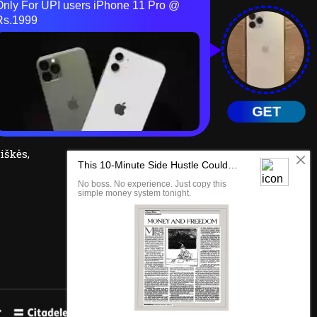
iškės,