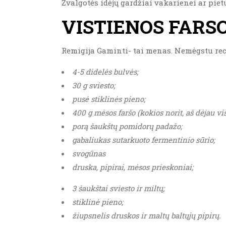
Žvalgotės idėjų gardžiai vakarienei ar piet
VISTIENOS FARS
Remigija Gaminti- tai menas. Nemėgstu recept
4-5 didelės bulvės;
30 g sviesto;
pusė stiklinės pieno;
400 g mėsos faršo (kokios norit, aš dėjau viš
porą šaukštų pomidorų padažo;
gabaliukas sutarkuoto fermentinio sūrio;
svogūnas
druska, pipirai, mėsos prieskoniai;
3 šaukštai sviesto ir miltų;
stiklinė pieno;
žiupsnelis druskos ir maltų baltųjų pipirų.