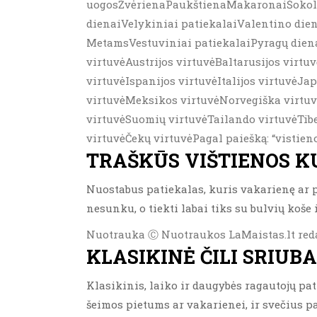
uogosŽvėrienaPaukštienaMakaronaiŠokolad
dienaiVelykiniai patiekalaiValentino die
MetamsVestuviniai patiekalaiPyragų diena
virtuvėAustrijos virtuvėBaltarusijos virtu
virtuvėIspanijos virtuvėItalijos virtuvėJa
virtuvėMeksikos virtuvėNorvegiška virtuvė
virtuvėSuomių virtuvėTailando virtuvėTibe
virtuvėČekų virtuvėPagal paiešką: “vistien
TRAŠKŪS VIŠTIENOS K
Nuostabus patiekalas, kuris vakarienę ar p
nesunku, o tiekti labai tiks su bulvių koš
Nuotrauka Ⓒ Nuotraukos LaMaistas.lt red
KLASIKINĖ ČILI SRIUB
Klasikinis, laiko ir daugybės ragautojų pati
šeimos pietums ar vakarienei, ir svečius pa