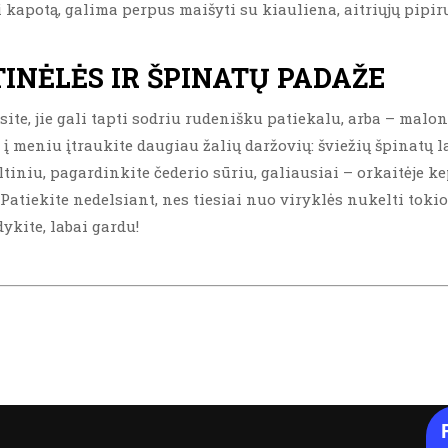
kapotą, galima perpus maišyti su kiauliena, aitriųjų pipirų
INĖLĖS IR ŠPINATŲ PADAŽE
ite, jie gali tapti sodriu rudenišku patiekalu, arba – malo
į meniu įtraukite daugiau žalių daržovių: šviežių špinatų la
 sultiniu, pagardinkite čederio sūriu, galiausiai – orkaitėj
atiekite nedelsiant, nes tiesiai nuo viryklės nukelti tokio
dykite, labai gardu!