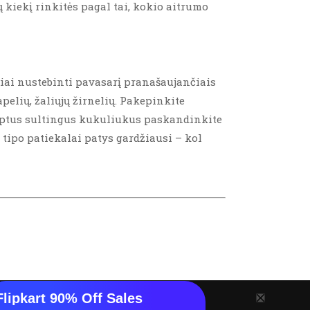
 kiekį rinkitės pagal tai, kokio aitrumo
niai nustebinti pavasarį pranašaujančiais
pelių, žaliųjų žirnelių. Pakepinkite
e keptus sultingus kukuliukus paskandinkite
 tipo patiekalai patys gardžiausi – kol