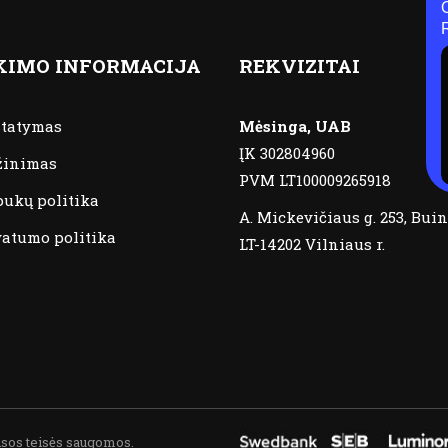
KIMO INFORMACIJA
REKVIZITAI
statymas
Mėsinga, UAB
ĮK 302804960
žinimas
PVM LT100009265918
pukų politika
A. Mickevičiaus g. 253, Buin
vatumo politika
LT-14202 Vilniaus r.
isos teisės saugomos.