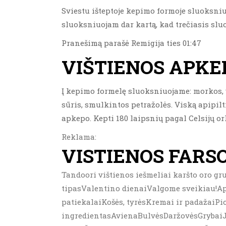
Sviestu išteptoje kepimo formoje sluoksniuo
sluoksniuojam dar kartą, kad trečiasis slu
Pranešimą parašė Remigija ties 01:47
VIŠTIENOS APKE
Į kepimo formelę sluoksniuojame: morkos, vi
sūris, smulkintos petražolės. Viską apipilti
apkepo. Kepti 180 laipsnių pagal Celsijų or
Reklama:
VISTIENOS FARS
Tandoori vištienos iešmeliai karšto oro gru
tipasValentino dienaiValgome sveikiau!Ap
patiekalaiKošės, tyrėsKremai ir padažaiP
ingredientasAvienaBulvėsDaržovėsGrybaiJa