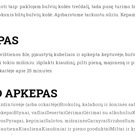
ti taip: paklojam bulvių košės trečdalį, tada pusę turimo f
oksnis būtų bulvių košė. Apibarstome tarkuotu sūriu. Kepam 
PAS
štienos file, pjaustytą kubeliais ir apkepta keptuvėje, bul
 tokiu mišiniu: išplakti kiaušinį, pilti pieną, majonezą ir p
kaitėje apie 25 minutes.
O APKEPAS
zdintuvėje (arba orkaitėje)Brokolių, kalafiorų ir šoninės s
kepaiBlynai, vafliaiDesertaiGėrimaiGėrimai su alkoholiuK
icosPyragai, kepiniaiSalotos, mišrainėsGarnyraiSriubosSu
utienaKiaulienaKiaušiniai ir pieno produktaiMiltai ir k