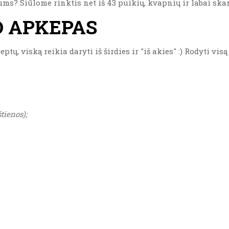
ums? Siūlome rinktis net iš 43 puikių, kvapnių ir labai ska
O APKEPAS
ų, viską reikia daryti iš širdies ir "iš akies" :) Rodyti vis
tienos);