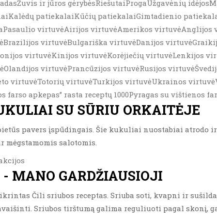
asŽuvis ir jūros gėrybėsRiešutaiProgaUžgavėnių idėjosM
naiKalėdų patiekalaiKūčių patiekalaiGimtadienio patieka
Pasaulio virtuvėAirijos virtuvėAmerikos virtuvėAnglijos 
vėBrazilijos virtuvėBulgariška virtuvėDanijos virtuvėGraiki
ponijos virtuvėKinijos virtuvėKorėjiečių virtuvėLenkijos v
Olandijos virtuvėPrancūzijos virtuvėRusijos virtuvėŠvedijo
to virtuvėTotorių virtuvėTurkijos virtuvėUkrainos virtuvėV
os farso apkepas” rasta receptų 1000Pyragas su vištienos f
UKULIAI SU SŪRIU ORKAITĖJE
ietūs pavers įspūdingais. Šie kukuliai nuostabiai atrodo ir
e ir mėgstamomis salotomis.
akcijos
A - MANO GARDŽIAUSIOJI
krintas Čili sriubos receptas. Sriuba soti, kvapni ir sušilda
vaišinti. Sriubos tirštumą galima reguliuoti pagal skonį, ga