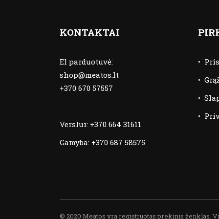
KONTAKTAI
PIR
El parduotuvė:
•
Pri
shop@meatos.lt
•
Grą
+370 670 57557
•
Sla
•
Pri
Verslui:
+370 664 31611
Gamyba:
+370 687 58575
© 2020 Meatos yra registruotas prekinis ženklas. V