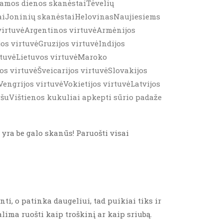
amos dienos skanėstaiTėvelių
laiJoninių skanėstaiHelovinasNaujiesiems
virtuvėArgentinos virtuvėArmėnijos
jos virtuvėGruzijos virtuvėIndijos
irtuvėLietuvos virtuvėMaroko
s virtuvėŠveicarijos virtuvėSlovakijos
engrijos virtuvėVokietijos virtuvėLatvijos
aršuVištienos kukuliai apkepti sūrio padaže
 yra be galo skanūs! Paruošti visai
nti, o patinka daugeliui, tad puikiai tiks ir
lima ruošti kaip troškinį ar kaip sriubą.