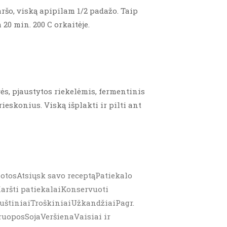
aršo, viską apipilam 1/2 padažo. Taip
20 min. 200 C orkaitėje.
vės, pjaustytos riekelėmis, fermentinis
rieskonius. Viską išplakti ir pilti ant
alotosAtsiųsk savo receptąPatiekalo
aršti patiekalaiKonservuoti
muštiniaiTroškiniaiUžkandžiaiPagr.
ruoposSojaVeršienaVaisiai ir