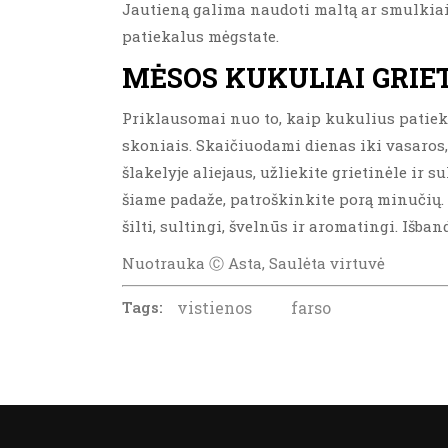
Jautieną galima naudoti maltą ar smulkiai 
patiekalus mėgstate.
MĖSOS KUKULIAI GRIET
Priklausomai nuo to, kaip kukulius patieks
skoniais. Skaičiuodami dienas iki vasaros, 
šlakelyje aliejaus, užliekite grietinėle ir
šiame padaže, patroškinkite porą minučių. P
šilti, sultingi, švelnūs ir aromatingi. Išban
Nuotrauka Ⓒ Asta, Saulėta virtuvė
Tags:
vistienos
farso