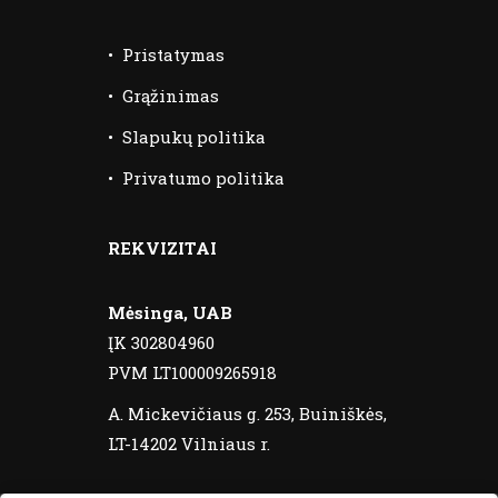
•
Pristatymas
•
Grąžinimas
•
Slapukų politika
•
Privatumo politika
REKVIZITAI
Mėsinga, UAB
ĮK 302804960
PVM LT100009265918
A. Mickevičiaus g. 253, Buiniškės,
LT-14202 Vilniaus r.