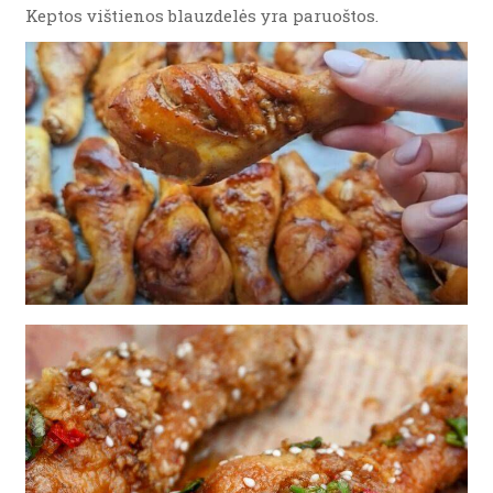
Keptos vištienos blauzdelės yra paruoštos.