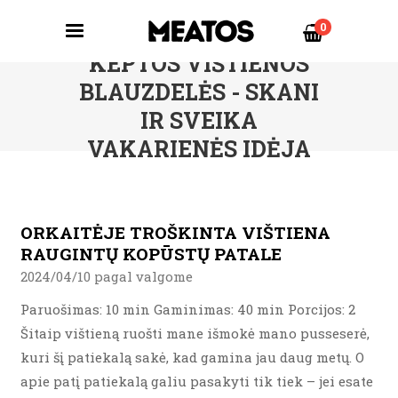
0
KEPTOS VIŠTIENOS
BLAUZDELĖS - SKANI
IR SVEIKA
VAKARIENĖS IDĖJA
ORKAITĖJE TROŠKINTA VIŠTIENA
RAUGINTŲ KOPŪSTŲ PATALE
2024/04/10 pagal valgome
Paruošimas: 10 min Gaminimas: 40 min Porcijos: 2
Šitaip vištieną ruošti mane išmokė mano pusseserė,
kuri šį patiekalą sakė, kad gamina jau daug metų. O
apie patį patiekalą galiu pasakyti tik tiek – jei esate