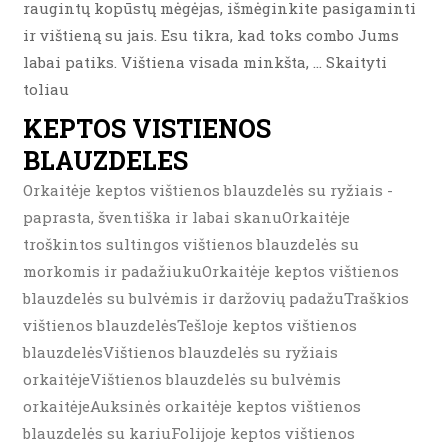
raugintų kopūstų mėgėjas, išmėginkite pasigaminti
ir vištieną su jais. Esu tikra, kad toks combo Jums
labai patiks. Vištiena visada minkšta, … Skaityti
toliau
KEPTOS VISTIENOS
BLAUZDELES
Orkaitėje keptos vištienos blauzdelės su ryžiais -
paprasta, šventiška ir labai skanuOrkaitėje
troškintos sultingos vištienos blauzdelės su
morkomis ir padažiukuOrkaitėje keptos vištienos
blauzdelės su bulvėmis ir daržovių padažuTraškios
vištienos blauzdelėsTešloje keptos vištienos
blauzdelėsVištienos blauzdelės su ryžiais
orkaitėjeVištienos blauzdelės su bulvėmis
orkaitėjeAuksinės orkaitėje keptos vištienos
blauzdelės su kariuFolijoje keptos vištienos