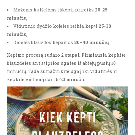
Mažoms kulšelėms iškepti prireiks
20-25
minučių
.
Vidutinio dydžio kojeles reikia kepti
25-30
minučių
.
Didelės blauzdos kepamos
30–40 minučių
.
Kepimo procesą sudaro 2 etapai. Pirmiausia kepkite
blauzdeles ant stiprios ugnies iš abiejų pusių 10
minučių. Tada sumažinkite ugnį iki vidutinės ir
kepkite vištieną dar 15-20 minučių.