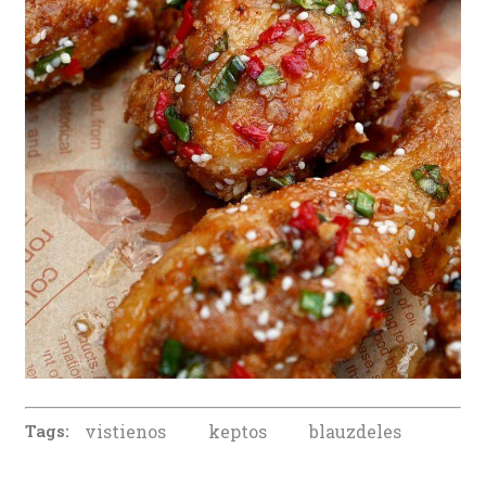
Tags:
vistienos
keptos
blauzdeles