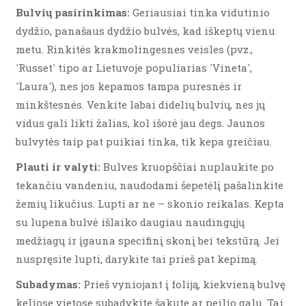
Bulvių pasirinkimas:
Geriausiai tinka vidutinio
dydžio, panašaus dydžio bulvės, kad iškeptų vienu
metu. Rinkitės krakmolingesnes veisles (pvz.,
'Russet' tipo ar Lietuvoje populiarias 'Vineta',
'Laura'), nes jos kepamos tampa puresnės ir
minkštesnės. Venkite labai didelių bulvių, nes jų
vidus gali likti žalias, kol išorė jau degs. Jaunos
bulvytės taip pat puikiai tinka, tik kepa greičiau.
Plauti ir valyti:
Bulves kruopščiai nuplaukite po
tekančiu vandeniu, naudodami šepetėlį pašalinkite
žemių likučius. Lupti ar ne – skonio reikalas. Kepta
su lupena bulvė išlaiko daugiau naudingųjų
medžiagų ir įgauna specifinį skonį bei tekstūrą. Jei
nuspręsite lupti, darykite tai prieš pat kepimą.
Subadymas:
Prieš vyniojant į foliją, kiekvieną bulvę
keliose vietose subadykite šakute ar peilio galu. Tai