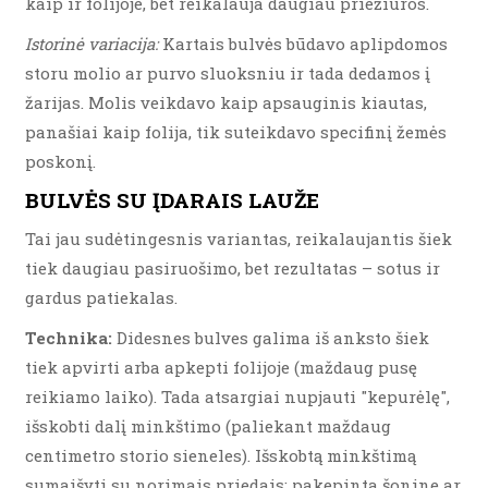
kaip ir folijoje, bet reikalauja daugiau priežiūros.
Istorinė variacija:
Kartais bulvės būdavo aplipdomos
storu molio ar purvo sluoksniu ir tada dedamos į
žarijas. Molis veikdavo kaip apsauginis kiautas,
panašiai kaip folija, tik suteikdavo specifinį žemės
poskonį.
BULVĖS SU ĮDARAIS LAUŽE
Tai jau sudėtingesnis variantas, reikalaujantis šiek
tiek daugiau pasiruošimo, bet rezultatas – sotus ir
gardus patiekalas.
Technika:
Didesnes bulves galima iš anksto šiek
tiek apvirti arba apkepti folijoje (maždaug pusę
reikiamo laiko). Tada atsargiai nupjauti "kepurėlę",
išskobti dalį minkštimo (paliekant maždaug
centimetro storio sieneles). Išskobtą minkštimą
sumaišyti su norimais priedais: pakepinta šonine ar