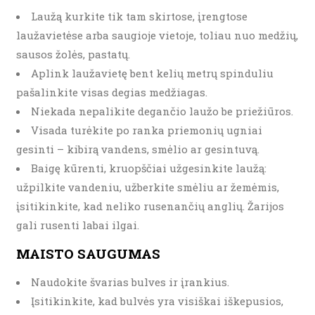
Laužą kurkite tik tam skirtose, įrengtose
laužavietėse arba saugioje vietoje, toliau nuo medžių,
sausos žolės, pastatų.
Aplink laužavietę bent kelių metrų spinduliu
pašalinkite visas degias medžiagas.
Niekada nepalikite degančio laužo be priežiūros.
Visada turėkite po ranka priemonių ugniai
gesinti – kibirą vandens, smėlio ar gesintuvą.
Baigę kūrenti, kruopščiai užgesinkite laužą:
užpilkite vandeniu, užberkite smėliu ar žemėmis,
įsitikinkite, kad neliko rusenančių anglių. Žarijos
gali rusenti labai ilgai.
MAISTO SAUGUMAS
Naudokite švarias bulves ir įrankius.
Įsitikinkite, kad bulvės yra visiškai iškepusios,