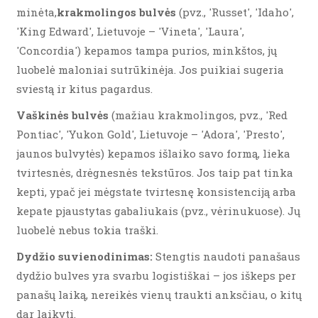
minėta,
krakmolingos bulvės
(pvz., 'Russet', 'Idaho',
'King Edward', Lietuvoje – 'Vineta', 'Laura',
'Concordia') kepamos tampa purios, minkštos, jų
luobelė maloniai sutrūkinėja. Jos puikiai sugeria
sviestą ir kitus pagardus.
Vaškinės bulvės
(mažiau krakmolingos, pvz., 'Red
Pontiac', 'Yukon Gold', Lietuvoje – 'Adora', 'Presto',
jaunos bulvytės) kepamos išlaiko savo formą, lieka
tvirtesnės, drėgnesnės tekstūros. Jos taip pat tinka
kepti, ypač jei mėgstate tvirtesnę konsistenciją arba
kepate pjaustytas gabaliukais (pvz., vėrinukuose). Jų
luobelė nebus tokia traški.
Dydžio suvienodinimas:
Stengtis naudoti panašaus
dydžio bulves yra svarbu logistiškai – jos iškeps per
panašų laiką, nereikės vienų traukti anksčiau, o kitų
dar laikyti.