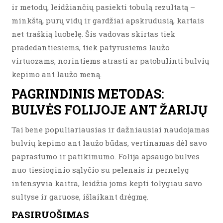
ir metodų, leidžiančių pasiekti tobulą rezultatą –
minkštą, purų vidų ir gardžiai apskrudusią, kartais
net traškią luobelę. Šis vadovas skirtas tiek
pradedantiesiems, tiek patyrusiems laužo
virtuozams, norintiems atrasti ar patobulinti bulvių
kepimo ant laužo meną.
PAGRINDINIS METODAS:
BULVĖS FOLIJOJE ANT ŽARIJŲ
Tai bene populiariausias ir dažniausiai naudojamas
bulvių kepimo ant laužo būdas, vertinamas dėl savo
paprastumo ir patikimumo. Folija apsaugo bulves
nuo tiesioginio sąlyčio su pelenais ir pernelyg
intensyvia kaitra, leidžia joms kepti tolygiau savo
sultyse ir garuose, išlaikant drėgmę.
PASIRUOŠIMAS