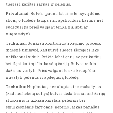
tiesiai į karštas žarijas ir pelenus.
Privalumai:
Bulvės įgauna labai intensyvų dūmo
skonį, o luobelė tampa itin apskrudusi, kartais net
sudegusi (ją prieš valgant tenka nulupti ar
nugramdyti).
Trūkumai:
Sunkiau kontroliuoti kepimo procesą,
didesnė tikimybė, kad bulvė sudegs išorėje ir liks
neiškepusi viduje. Reikia labai gerų, ne per karštų,
bet ilgai kaitrą išlaikančių žarijų. Bulves reikia
dažniau vartyti. Prieš valgant tenka kruopščiai
nuvalyti pelenus ir apdegusią luobelę.
Technika:
Nuplautas, nenuluptas ir nesubadytas
(kad neištekėtų sultys) bulves deda tiesiai ant žarijų
sluoksnio ir užkasa karštais pelenais bei
smulkesnėmis žarijomis. Kepimo laikas panašus