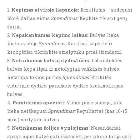
Kepimas atviroje liepsnoje:
Rezultatas – sudegusi
išorė, žalias vidus.
Sprendimas:
Kepkite tik ant gerų
žarijų.
Nepakankamas kepimo laikas:
Bulvės lieka
kietos viduje.
Sprendimas:
Kantriai kepkite ir
kruopščiai tikrinkite smeigtuku prieš išimdami.
Netinkamas bulvių dydis/rūšis:
Labai didelės
bulvės kepa ilgai ir netolygiai; vaškinės bulvės
netampa tokios purios.
Sprendimas:
Rinkitės
vidutinio dydžio, panašaus dydžio krakmolingas
bulves.
Pamiršimas apversti:
Viena pusė sudega, kita
lieka neiškepusi.
Sprendimas:
Reguliariai (kas 10-15
min.) vartykite bulves.
Netinkamas folijos vyniojimas:
Nesandariai
apvyniojus, bulvė gali išsausėti; per plona folija gali