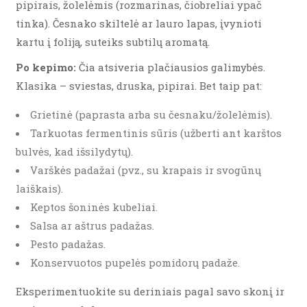
pipirais, žolelėmis (rozmarinas, čiobreliai ypač
tinka). Česnako skiltelė ar lauro lapas, įvynioti
kartu į foliją, suteiks subtilų aromatą.
Po kepimo:
Čia atsiveria plačiausios galimybės.
Klasika – sviestas, druska, pipirai. Bet taip pat:
Grietinė (paprasta arba su česnaku/žolelėmis).
Tarkuotas fermentinis sūris (užberti ant karštos
bulvės, kad išsilydytų).
Varškės padažai (pvz., su krapais ir svogūnų
laiškais).
Keptos šoninės kubeliai.
Salsa ar aštrus padažas.
Pesto padažas.
Konservuotos pupelės pomidorų padaže.
Eksperimentuokite su deriniais pagal savo skonį ir