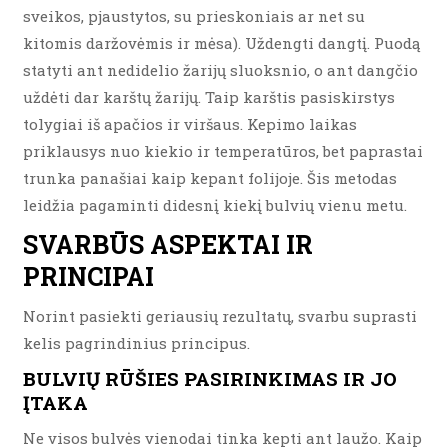
sveikos, pjaustytos, su prieskoniais ar net su
kitomis daržovėmis ir mėsa). Uždengti dangtį. Puodą
statyti ant nedidelio žarijų sluoksnio, o ant dangčio
uždėti dar karštų žarijų. Taip karštis pasiskirstys
tolygiai iš apačios ir viršaus. Kepimo laikas
priklausys nuo kiekio ir temperatūros, bet paprastai
trunka panašiai kaip kepant folijoje. Šis metodas
leidžia pagaminti didesnį kiekį bulvių vienu metu.
SVARBŪS ASPEKTAI IR
PRINCIPAI
Norint pasiekti geriausių rezultatų, svarbu suprasti
kelis pagrindinius principus.
BULVIŲ RŪŠIES PASIRINKIMAS IR JO
ĮTAKA
Ne visos bulvės vienodai tinka kepti ant laužo. Kaip