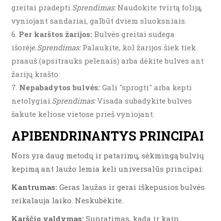
greitai pradepti.
Sprendimas:
Naudokite tvirtą foliją,
vyniojant sandariai, galbūt dviem sluoksniais.
Per karštos žarijos:
Bulvės greitai sudega
išorėje.
Sprendimas:
Palaukite, kol žarijos šiek tiek
praauš (apsitrauks pelenais) arba dėkite bulves ant
žarijų krašto.
Nepabadytos bulvės:
Gali "sprogti" arba kepti
netolygiai.
Sprendimas:
Visada subadykite bulves
šakute keliose vietose prieš vyniojant.
APIBENDRINANTYS PRINCIPAI
Nors yra daug metodų ir patarimų, sėkmingą bulvių
kepimą ant laužo lemia keli universalūs principai:
Kantrumas:
Geras laužas ir gerai iškepusios bulvės
reikalauja laiko. Neskubėkite.
Karščio valdymas:
Supratimas, kada ir kaip