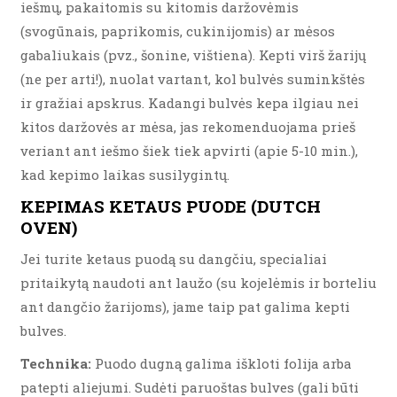
iešmų, pakaitomis su kitomis daržovėmis
(svogūnais, paprikomis, cukinijomis) ar mėsos
gabaliukais (pvz., šonine, vištiena). Kepti virš žarijų
(ne per arti!), nuolat vartant, kol bulvės suminkštės
ir gražiai apskrus. Kadangi bulvės kepa ilgiau nei
kitos daržovės ar mėsa, jas rekomenduojama prieš
veriant ant iešmo šiek tiek apvirti (apie 5-10 min.),
kad kepimo laikas susilygintų.
KEPIMAS KETAUS PUODE (DUTCH
OVEN)
Jei turite ketaus puodą su dangčiu, specialiai
pritaikytą naudoti ant laužo (su kojelėmis ir borteliu
ant dangčio žarijoms), jame taip pat galima kepti
bulves.
Technika:
Puodo dugną galima iškloti folija arba
patepti aliejumi. Sudėti paruoštas bulves (gali būti