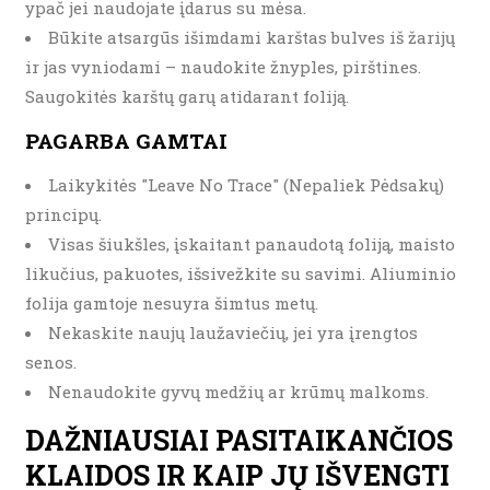
ypač jei naudojate įdarus su mėsa.
Būkite atsargūs išimdami karštas bulves iš žarijų
ir jas vyniodami – naudokite žnyples, pirštines.
Saugokitės karštų garų atidarant foliją.
PAGARBA GAMTAI
Laikykitės "Leave No Trace" (Nepaliek Pėdsakų)
principų.
Visas šiukšles, įskaitant panaudotą foliją, maisto
likučius, pakuotes, išsivežkite su savimi. Aliuminio
folija gamtoje nesuyra šimtus metų.
Nekaskite naujų laužaviečių, jei yra įrengtos
senos.
Nenaudokite gyvų medžių ar krūmų malkoms.
DAŽNIAUSIAI PASITAIKANČIOS
KLAIDOS IR KAIP JŲ IŠVENGTI