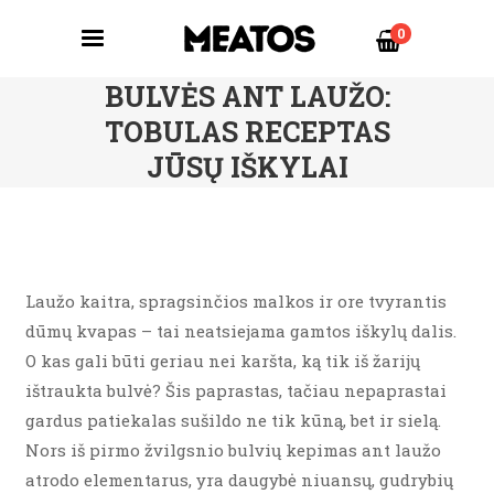
0
BULVĖS ANT LAUŽO:
TOBULAS RECEPTAS
JŪSŲ IŠKYLAI
Laužo kaitra, spragsinčios malkos ir ore tvyrantis
dūmų kvapas – tai neatsiejama gamtos iškylų dalis.
O kas gali būti geriau nei karšta, ką tik iš žarijų
ištraukta bulvė? Šis paprastas, tačiau nepaprastai
gardus patiekalas sušildo ne tik kūną, bet ir sielą.
Nors iš pirmo žvilgsnio bulvių kepimas ant laužo
atrodo elementarus, yra daugybė niuansų, gudrybių