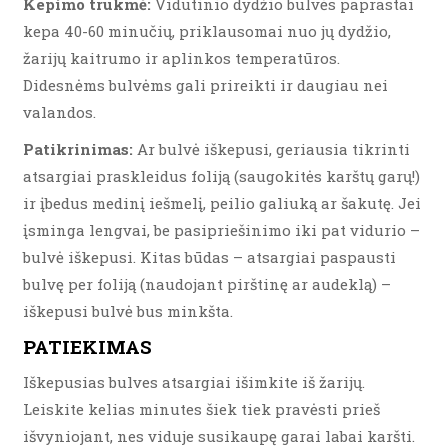
Kepimo trukmė:
Vidutinio dydžio bulvės paprastai
kepa 40-60 minučių, priklausomai nuo jų dydžio,
žarijų kaitrumo ir aplinkos temperatūros.
Didesnėms bulvėms gali prireikti ir daugiau nei
valandos.
Patikrinimas:
Ar bulvė iškepusi, geriausia tikrinti
atsargiai praskleidus foliją (saugokitės karštų garų!)
ir įbedus medinį iešmelį, peilio galiuką ar šakutę. Jei
įsminga lengvai, be pasipriešinimo iki pat vidurio –
bulvė iškepusi. Kitas būdas – atsargiai paspausti
bulvę per foliją (naudojant pirštinę ar audeklą) –
iškepusi bulvė bus minkšta.
PATIEKIMAS
Iškepusias bulves atsargiai išimkite iš žarijų.
Leiskite kelias minutes šiek tiek pravėsti prieš
išvyniojant, nes viduje susikaupę garai labai karšti.