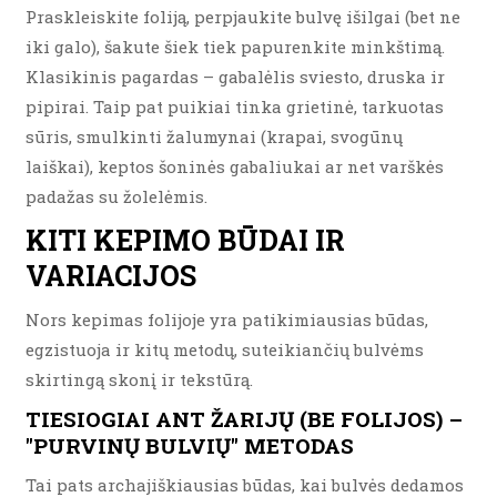
Praskleiskite foliją, perpjaukite bulvę išilgai (bet ne
iki galo), šakute šiek tiek papurenkite minkštimą.
Klasikinis pagardas – gabalėlis sviesto, druska ir
pipirai. Taip pat puikiai tinka grietinė, tarkuotas
sūris, smulkinti žalumynai (krapai, svogūnų
laiškai), keptos šoninės gabaliukai ar net varškės
padažas su žolelėmis.
KITI KEPIMO BŪDAI IR
VARIACIJOS
Nors kepimas folijoje yra patikimiausias būdas,
egzistuoja ir kitų metodų, suteikiančių bulvėms
skirtingą skonį ir tekstūrą.
TIESIOGIAI ANT ŽARIJŲ (BE FOLIJOS) –
"PURVINŲ BULVIŲ" METODAS
Tai pats archajiškiausias būdas, kai bulvės dedamos