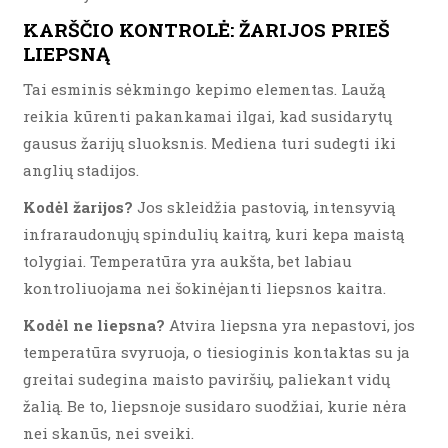
KARŠČIO KONTROLĖ: ŽARIJOS PRIEŠ
LIEPSNĄ
Tai esminis sėkmingo kepimo elementas. Laužą
reikia kūrenti pakankamai ilgai, kad susidarytų
gausus žarijų sluoksnis. Mediena turi sudegti iki
anglių stadijos.
Kodėl žarijos?
Jos skleidžia pastovią, intensyvią
infraraudonųjų spindulių kaitrą, kuri kepa maistą
tolygiai. Temperatūra yra aukšta, bet labiau
kontroliuojama nei šokinėjanti liepsnos kaitra.
Kodėl ne liepsna?
Atvira liepsna yra nepastovi, jos
temperatūra svyruoja, o tiesioginis kontaktas su ja
greitai sudegina maisto paviršių, paliekant vidų
žalią. Be to, liepsnoje susidaro suodžiai, kurie nėra
nei skanūs, nei sveiki.