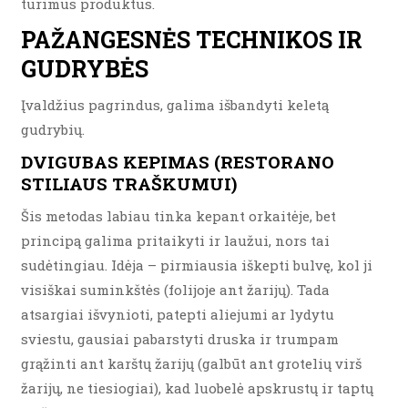
turimus produktus.
PAŽANGESNĖS TECHNIKOS IR
GUDRYBĖS
Įvaldžius pagrindus, galima išbandyti keletą
gudrybių.
DVIGUBAS KEPIMAS (RESTORANO
STILIAUS TRAŠKUMUI)
Šis metodas labiau tinka kepant orkaitėje, bet
principą galima pritaikyti ir laužui, nors tai
sudėtingiau. Idėja – pirmiausia iškepti bulvę, kol ji
visiškai suminkštės (folijoje ant žarijų). Tada
atsargiai išvynioti, patepti aliejumi ar lydytu
sviestu, gausiai pabarstyti druska ir trumpam
grąžinti ant karštų žarijų (galbūt ant grotelių virš
žarijų, ne tiesiogiai), kad luobelė apskrustų ir taptų