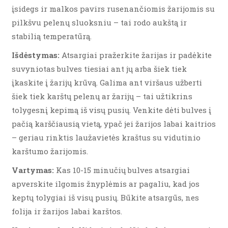
įsidegs ir malkos pavirs rusenančiomis žarijomis su
pilkšvu pelenų sluoksniu – tai rodo aukštą ir
stabilią temperatūrą.
Išdėstymas:
Atsargiai pražerkite žarijas ir padėkite
suvyniotas bulves tiesiai ant jų arba šiek tiek
įkaskite į žarijų krūvą. Galima ant viršaus užberti
šiek tiek karštų pelenų ar žarijų – tai užtikrins
tolygesnį kepimą iš visų pusių. Venkite dėti bulves į
pačią karščiausią vietą, ypač jei žarijos labai kaitrios
– geriau rinktis laužavietės kraštus su vidutinio
karštumo žarijomis.
Vartymas:
Kas 10-15 minučių bulves atsargiai
apverskite ilgomis žnyplėmis ar pagaliu, kad jos
keptų tolygiai iš visų pusių. Būkite atsargūs, nes
folija ir žarijos labai karštos.