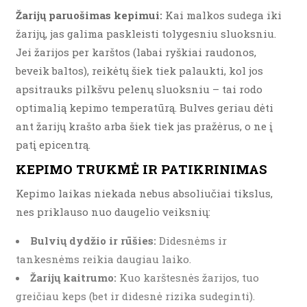
Žarijų paruošimas kepimui:
Kai malkos sudega iki
žarijų, jas galima paskleisti tolygesniu sluoksniu.
Jei žarijos per karštos (labai ryškiai raudonos,
beveik baltos), reikėtų šiek tiek palaukti, kol jos
apsitrauks pilkšvu pelenų sluoksniu – tai rodo
optimalią kepimo temperatūrą. Bulves geriau dėti
ant žarijų krašto arba šiek tiek jas pražėrus, o ne į
patį epicentrą.
KEPIMO TRUKMĖ IR PATIKRINIMAS
Kepimo laikas niekada nebus absoliučiai tikslus,
nes priklauso nuo daugelio veiksnių:
Bulvių dydžio ir rūšies:
Didesnėms ir
tankesnėms reikia daugiau laiko.
Žarijų kaitrumo:
Kuo karštesnės žarijos, tuo
greičiau keps (bet ir didesnė rizika sudeginti).