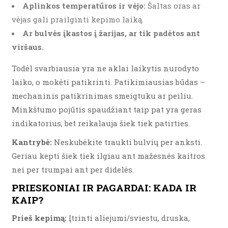
Aplinkos temperatūros ir vėjo:
Šaltas oras ar
vėjas gali prailginti kepimo laiką.
Ar bulvės įkastos į žarijas, ar tik padėtos ant
viršaus.
Todėl svarbiausia yra ne aklai laikytis nurodyto
laiko, o mokėti patikrinti. Patikimiausias būdas –
mechaninis patikrinimas smeigtuku ar peiliu.
Minkštumo pojūtis spaudžiant taip pat yra geras
indikatorius, bet reikalauja šiek tiek patirties.
Kantrybė:
Neskubėkite traukti bulvių per anksti.
Geriau kepti šiek tiek ilgiau ant mažesnės kaitros
nei per trumpai ant per didelės.
PRIESKONIAI IR PAGARDAI: KADA IR
KAIP?
Prieš kepimą:
Įtrinti aliejumi/sviestu, druska,