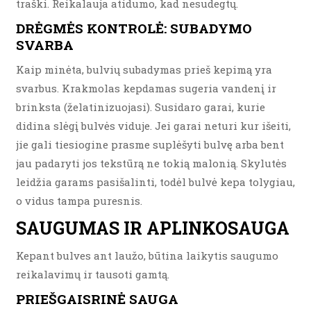
traški. Reikalauja atidumo, kad nesudegtų.
DRĖGMĖS KONTROLĖ: SUBADYMO
SVARBA
Kaip minėta, bulvių subadymas prieš kepimą yra
svarbus. Krakmolas kepdamas sugeria vandenį ir
brinksta (želatinizuojasi). Susidaro garai, kurie
didina slėgį bulvės viduje. Jei garai neturi kur išeiti,
jie gali tiesiogine prasme suplėšyti bulvę arba bent
jau padaryti jos tekstūrą ne tokią malonią. Skylutės
leidžia garams pasišalinti, todėl bulvė kepa tolygiau,
o vidus tampa puresnis.
SAUGUMAS IR APLINKOSAUGA
Kepant bulves ant laužo, būtina laikytis saugumo
reikalavimų ir tausoti gamtą.
PRIEŠGAISRINĖ SAUGA