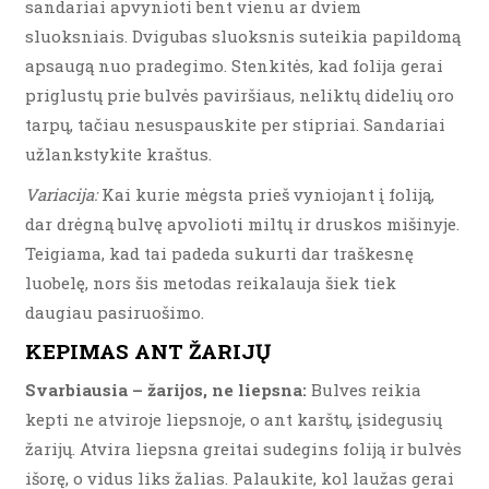
sandariai apvynioti bent vienu ar dviem
sluoksniais. Dvigubas sluoksnis suteikia papildomą
apsaugą nuo pradegimo. Stenkitės, kad folija gerai
priglustų prie bulvės paviršiaus, neliktų didelių oro
tarpų, tačiau nesuspauskite per stipriai. Sandariai
užlankstykite kraštus.
Variacija:
Kai kurie mėgsta prieš vyniojant į foliją,
dar drėgną bulvę apvolioti miltų ir druskos mišinyje.
Teigiama, kad tai padeda sukurti dar traškesnę
luobelę, nors šis metodas reikalauja šiek tiek
daugiau pasiruošimo.
KEPIMAS ANT ŽARIJŲ
Svarbiausia – žarijos, ne liepsna:
Bulves reikia
kepti ne atviroje liepsnoje, o ant karštų, įsidegusių
žarijų. Atvira liepsna greitai sudegins foliją ir bulvės
išorę, o vidus liks žalias. Palaukite, kol laužas gerai