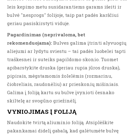
leis kepimo metu susidarantiems garams išeiti ir
bulvė "nesprogs" folijoje, taip pat padės karščiui
geriau pasiskirstyti viduje.
Pagardinimas (neprivaloma, bet
rekomenduojama):
Bulves galima įtrinti alyvuogių
aliejumi ar lydytu sviestu – tai padės luobelei tapti
traškesnei ir suteiks papildomo skonio. Tuomet
apibarstykite druska (geriau rupia jūros druska),
pipirais, mėgstamomis žolelėmis (rozmarinu,
čiobreliais, raudonėliu) ar prieskonių mišiniais.
Galima į foliją kartu su bulve įvynioti česnako
skiltelę ar svogūno griežinėlį.
VYNIOJIMAS Į FOLIJĄ
Naudokite tvirtą aliuminio foliją. Atsiplėškite
pakankamai didelį gabalą, kad galėtumėte bulvę