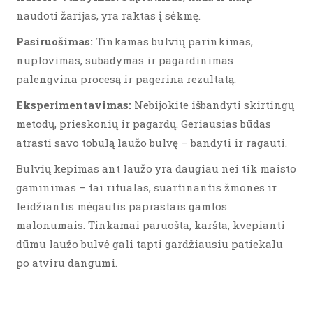
naudoti žarijas, yra raktas į sėkmę.
Pasiruošimas:
Tinkamas bulvių parinkimas,
nuplovimas, subadymas ir pagardinimas
palengvina procesą ir pagerina rezultatą.
Eksperimentavimas:
Nebijokite išbandyti skirtingų
metodų, prieskonių ir pagardų. Geriausias būdas
atrasti savo tobulą laužo bulvę – bandyti ir ragauti.
Bulvių kepimas ant laužo yra daugiau nei tik maisto
gaminimas – tai ritualas, suartinantis žmones ir
leidžiantis mėgautis paprastais gamtos
malonumais. Tinkamai paruošta, karšta, kvepianti
dūmu laužo bulvė gali tapti gardžiausiu patiekalu
po atviru dangumi.