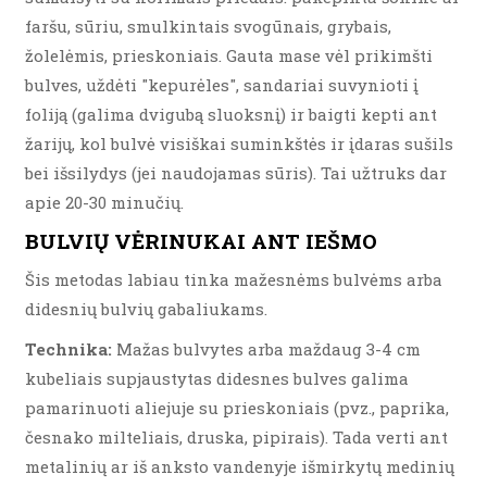
faršu, sūriu, smulkintais svogūnais, grybais,
žolelėmis, prieskoniais. Gauta mase vėl prikimšti
bulves, uždėti "kepurėles", sandariai suvynioti į
foliją (galima dvigubą sluoksnį) ir baigti kepti ant
žarijų, kol bulvė visiškai suminkštės ir įdaras sušils
bei išsilydys (jei naudojamas sūris). Tai užtruks dar
apie 20-30 minučių.
BULVIŲ VĖRINUKAI ANT IEŠMO
Šis metodas labiau tinka mažesnėms bulvėms arba
didesnių bulvių gabaliukams.
Technika:
Mažas bulvytes arba maždaug 3-4 cm
kubeliais supjaustytas didesnes bulves galima
pamarinuoti aliejuje su prieskoniais (pvz., paprika,
česnako milteliais, druska, pipirais). Tada verti ant
metalinių ar iš anksto vandenyje išmirkytų medinių