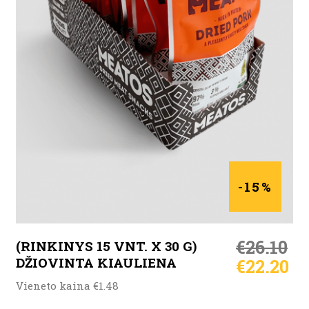
Į KREPŠELĮ
-15%
€
26.10
(RINKINYS 15 VNT. X 30 G)
DŽIOVINTA KIAULIENA
€
22.20
Vieneto kaina €1.48