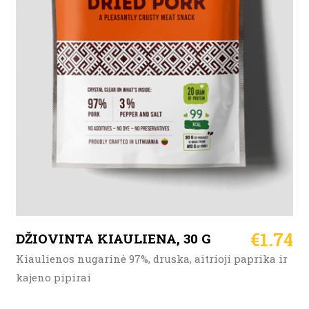
Į KREPŠELĮ
€
1.74
DŽIOVINTA KIAULIENA, 30 G
Kiaulienos nugarinė 97%, druska, aitrioji paprika ir
kajeno pipirai