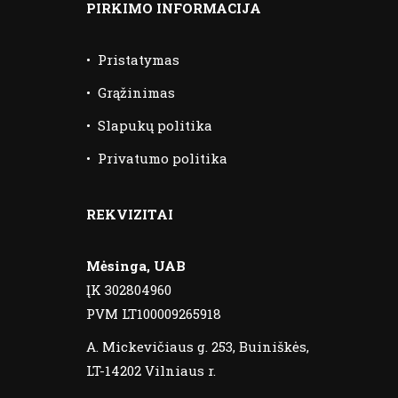
PIRKIMO INFORMACIJA
•
Pristatymas
•
Grąžinimas
•
Slapukų politika
•
Privatumo politika
REKVIZITAI
Mėsinga, UAB
ĮK 302804960
PVM LT100009265918
A. Mickevičiaus g. 253, Buiniškės,
LT-14202 Vilniaus r.