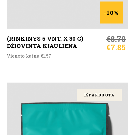
-10%
€
8.70
(RINKINYS 5 VNT. X 30 G)
DŽIOVINTA KIAULIENA
€
7.85
Vieneto kaina €1.57
IŠPARDUOTA