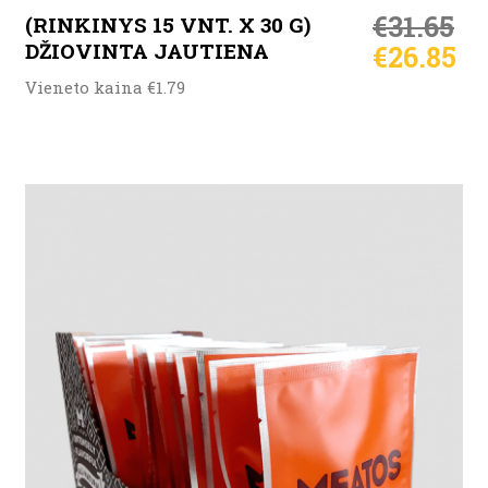
€
31.65
(RINKINYS 15 VNT. X 30 G)
DŽIOVINTA JAUTIENA
€
26.85
Vieneto kaina €1.79