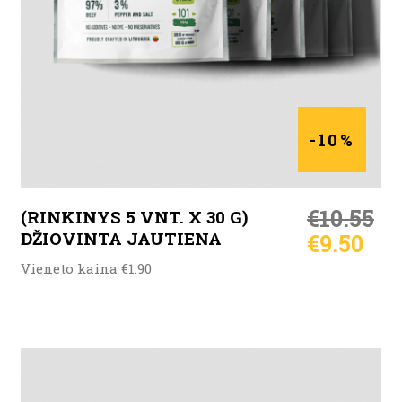
-10%
€
10.55
(RINKINYS 5 VNT. X 30 G)
DŽIOVINTA JAUTIENA
€
9.50
Vieneto kaina €1.90