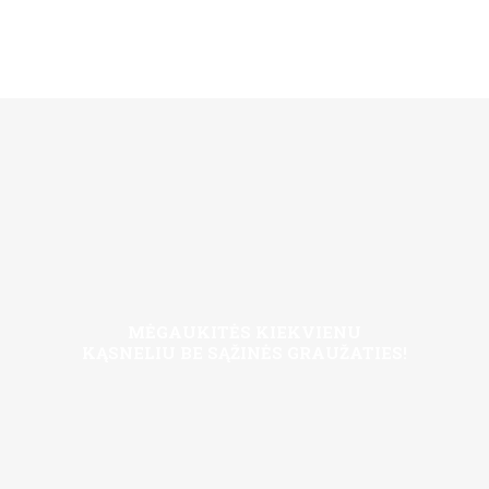
MĖGAUKITĖS KIEKVIENU
KĄSNELIU BE SĄŽINĖS GRAUŽATIES!