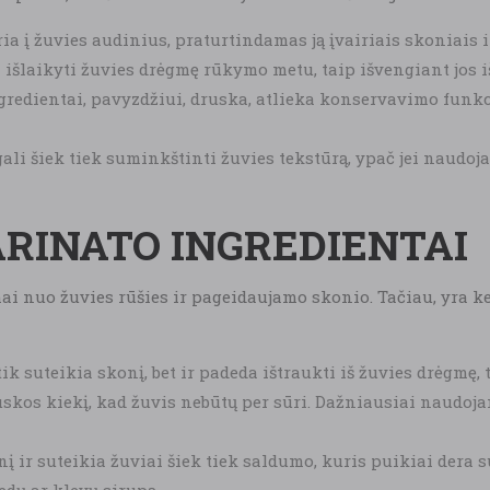
ia į žuvies audinius, praturtindamas ją įvairiais skoniais i
šlaikyti žuvies drėgmę rūkymo metu, taip išvengiant jos i
redientai, pavyzdžiui, druska, atlieka konservavimo funk
i šiek tiek suminkštinti žuvies tekstūrą, ypač jei naudoja
ARINATO INGREDIENTAI
ai nuo žuvies rūšies ir pageidaujamo skonio. Tačiau, yra k
ik suteikia skonį, bet ir padeda ištraukti iš žuvies drėgmę,
kos kiekį, kad žuvis nebūtų per sūri. Dažniausiai naudojam
 ir suteikia žuviai šiek tiek saldumo, kuris puikiai dera 