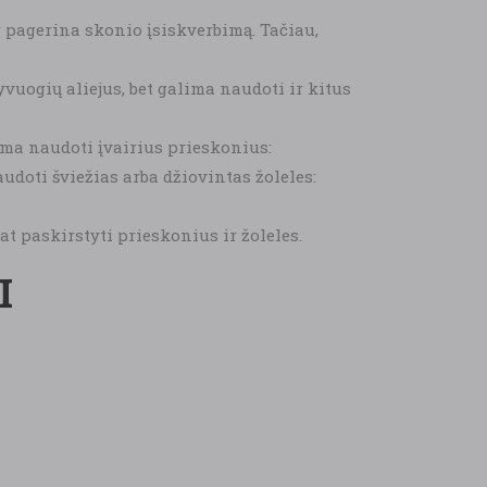
r pagerina skonio įsiskverbimą. Tačiau,
vuogių aliejus, bet galima naudoti ir kitus
ima naudoti įvairius prieskonius:
udoti šviežias arba džiovintas žoleles:
at paskirstyti prieskonius ir žoleles.
I