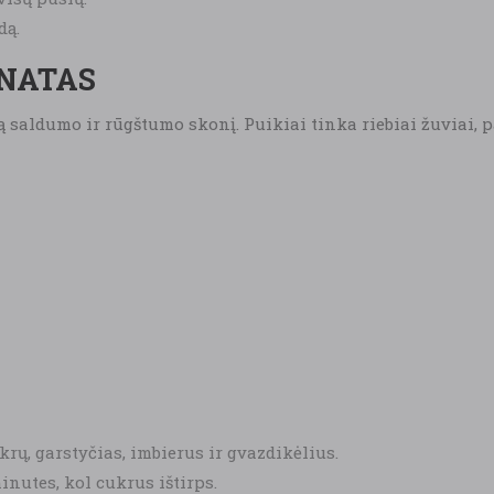
dą.
INATAS
 saldumo ir rūgštumo skonį. Puikiai tinka riebiai žuviai, 
krų, garstyčias, imbierus ir gvazdikėlius.
inutes, kol cukrus ištirps.