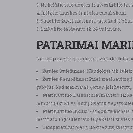
Nukelkite nuo ugnies ir atvėsinkite iki
Įpilkite druskos ir pipirų pagal skonį.
Sudėkite žuvį į marinatą taip, kad ji būtų
Laikykite šaldytuve 12-24 valandas.
PATARIMAI MARI
Norint pasiekti geriausių rezultatų, rekom
Žuvies Šviežumas:
Naudokite tik švieži
Žuvies Paruošimas:
Prieš marinavimą žu
gabalus, kad marinatas geriau įsiskverbtų.
Marinavimo Laikas:
Marinavimo laikas 
minučių iki 24 valandų. Svarbu nepersisten
Marinavimo Indas:
Naudokite nemetalinį
marinato ingredientais ir pakeisti žuvies 
Temperatūra:
Marinuokite žuvį šaldytuv