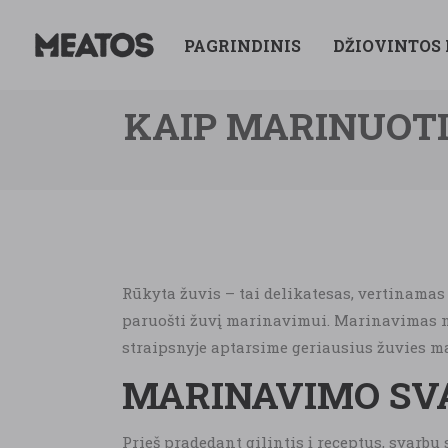
PAGRINDINIS
DŽIOVINTOS
KAIP MARINUOTI
Rūkyta žuvis – tai delikatesas, vertinamas
paruošti žuvį marinavimui. Marinavimas ne
straipsnyje aptarsime geriausius žuvies m
MARINAVIMO SV
Prieš pradedant gilintis į receptus, svarb