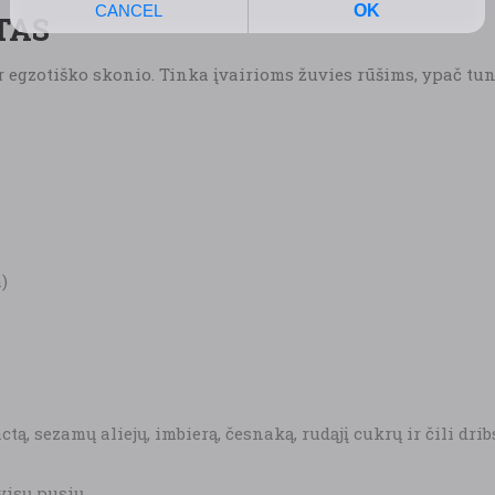
TAS
 egzotiško skonio. Tinka įvairioms žuvies rūšims, ypač tunu
)
tą, sezamų aliejų, imbierą, česnaką, rudąjį cukrų ir čili drib
 visų pusių.