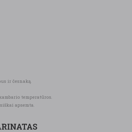
pus ir česnaką.
 kambario temperatūros.
isiškai apsemta.
ARINATAS