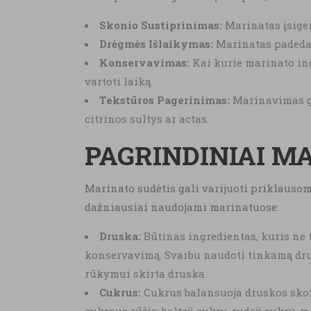
Skonio Sustiprinimas:
Marinatas įsiger
Drėgmės Išlaikymas:
Marinatas padeda i
Konservavimas:
Kai kurie marinato ing
vartoti laiką.
Tekstūros Pagerinimas:
Marinavimas gal
citrinos sultys ar actas.
PAGRINDINIAI M
Marinato sudėtis gali varijuoti priklausom
dažniausiai naudojami marinatuose:
Druska:
Būtinas ingredientas, kuris ne t
konservavimą. Svarbu naudoti tinkamą drus
rūkymui skirta druska.
Cukrus:
Cukrus balansuoja druskos skonį