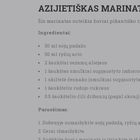
AZIJIETIŠKAS MARINA
Šis marinatas suteikia žuviai pikantiško ir
Ingredientai:
50 ml sojų padažo
50 ml ryžių acto
2 šaukštai sezamų aliejaus
1 šaukštas smulkiai supjaustyto imbiero
1 skiltelė česnako (smulkiai supjaustyta
1 šaukštelis rudojo cukraus
0.5 šaukštelio čili dribsnių (pagal skonį)
Paruošimas:
Dubenyje sumaišykite sojų padažą, ryžių ac
Gerai išmaišykite.
Sudėkite žuvį į marinatą ir įtrinkite ją iš