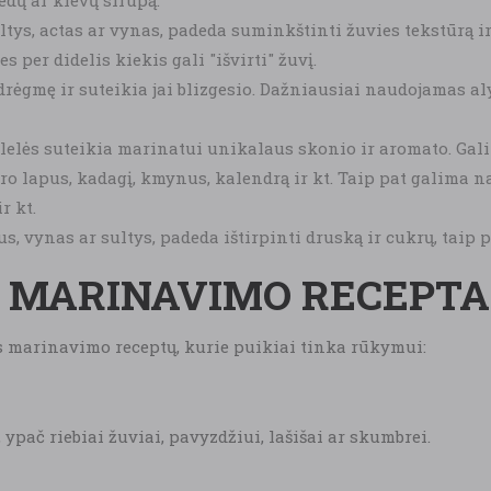
medų ar klevų sirupą.
ultys, actas ar vynas, padeda suminkštinti žuvies tekstūrą i
 per didelis kiekis gali "išvirti" žuvį.
drėgmę ir suteikia jai blizgesio. Dažniausiai naudojamas aly
lelės suteikia marinatui unikalaus skonio ir aromato. Gal
o lapus, kadagį, kmynus, kalendrą ir kt. Taip pat galima na
r kt.
s, vynas ar sultys, padeda ištirpinti druską ir cukrų, taip p
S MARINAVIMO RECEPTA
es marinavimo receptų, kurie puikiai tinka rūkymui:
ypač riebiai žuviai, pavyzdžiui, lašišai ar skumbrei.