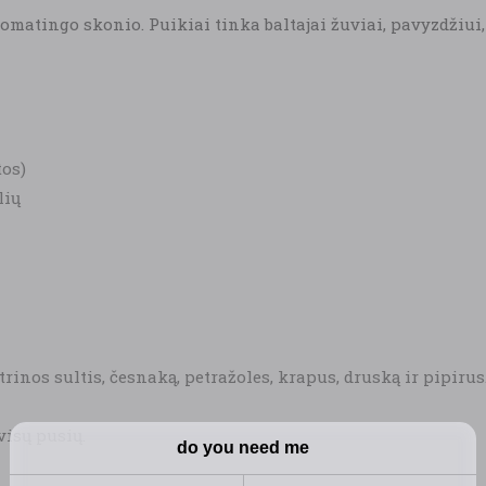
romatingo skonio. Puikiai tinka baltajai žuviai, pavyzdžiui
tos)
lių
rinos sultis, česnaką, petražoles, krapus, druską ir pipirus
 visų pusių.