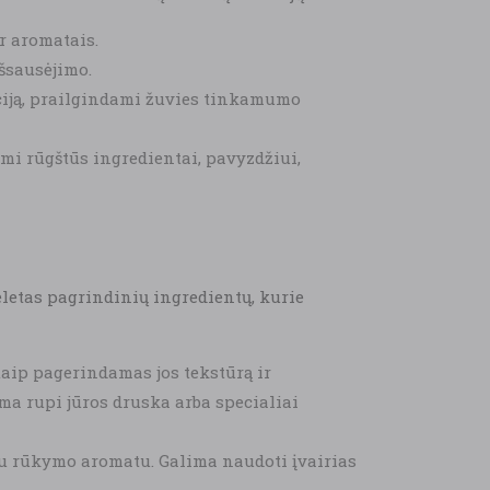
r aromatais.
šsausėjimo.
ciją, prailgindami žuvies tinkamumo
mi rūgštūs ingredientai, pavyzdžiui,
eletas pagrindinių ingredientų, kurie
 taip pagerindamas jos tekstūrą ir
a rupi jūros druska arba specialiai
su rūkymo aromatu. Galima naudoti įvairias