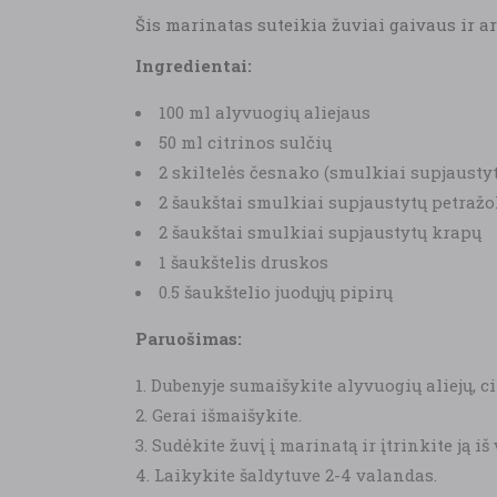
Šis marinatas suteikia žuviai gaivaus ir a
Ingredientai:
100 ml alyvuogių aliejaus
50 ml citrinos sulčių
2 skiltelės česnako (smulkiai supjausty
2 šaukštai smulkiai supjaustytų petražo
2 šaukštai smulkiai supjaustytų krapų
1 šaukštelis druskos
0.5 šaukštelio juodųjų pipirų
Paruošimas:
Dubenyje sumaišykite alyvuogių aliejų, cit
Gerai išmaišykite.
Sudėkite žuvį į marinatą ir įtrinkite ją iš
Laikykite šaldytuve 2-4 valandas.