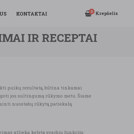
0
Krepšelis
US
KONTAKTAI
MAI IR RECEPTAI
kti puikų rezultatą, būtina tinkamai
ugoti jos sultingumą rūkymo metu. Šiame
inti nuostabų rūkytą patiekalą.
imas atlieka keletą svarbių funkcijų: