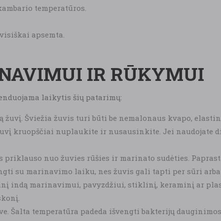
 kambario temperatūros.
 visiškai apsemta.
NAVIMUI IR RŪKYMUI
enduojama laikytis šių patarimų:
ą žuvį. Šviežia žuvis turi būti be nemalonaus kvapo, elasti
vį kruopščiai nuplaukite ir nusausinkite. Jei naudojate did
priklauso nuo žuvies rūšies ir marinato sudėties. Papra
gti su marinavimo laiku, nes žuvis gali tapti per sūri arba
 indą marinavimui, pavyzdžiui, stiklinį, keraminį ar plast
skonį.
e. Šalta temperatūra padeda išvengti bakterijų dauginimos