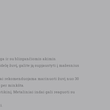
nga ir su blizgančiomis akimis.
elę žuvį, galite ją supjaustyti į mažesnius
stai rekomenduojama marinuoti žuvį nuo 30
 per minkšta.
ikinį. Metaliniai indai gali reaguoti su
i.