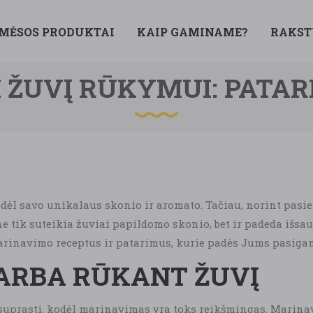
 MĖSOS PRODUKTAI
KAIP GAMINAME?
RAKST
 ŽUVĮ RŪKYMUI: PATARI
 dėl savo unikalaus skonio ir aromato. Tačiau, norint pasie
 tik suteikia žuviai papildomo skonio, bet ir padeda išsa
arinavimo receptus ir patarimus, kurie padės Jums pasigam
ARBA RŪKANT ŽUVĮ
u suprasti, kodėl marinavimas yra toks reikšmingas. Marinav