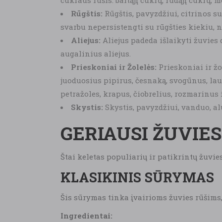
cukraus rūšis: baltąjį cukrų, rudąjį cukrų, 
Rūgštis:
Rūgštis, pavyzdžiui, citrinos s
svarbu nepersistengti su rūgšties kiekiu, nes
Aliejus:
Aliejus padeda išlaikyti žuvies 
augalinius aliejus.
Prieskoniai ir Žolelės:
Prieskoniai ir žo
juoduosius pipirus, česnaką, svogūnus, laur
petražoles, krapus, čiobrelius, rozmarinus i
Skystis:
Skystis, pavyzdžiui, vanduo, alu
GERIAUSI ŽUVIE
Štai keletas populiarių ir patikrintų žuvi
KLASIKINIS SŪRYMAS
Šis sūrymas tinka įvairioms žuvies rūšims, 
Ingredientai: