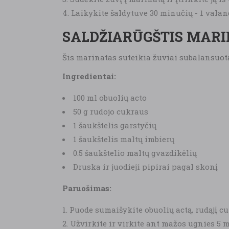
Laikykite šaldytuve 30 minučių - 1 valan
SALDŽIARŪGŠTIS MAR
Šis marinatas suteikia žuviai subalansuotą
Ingredientai:
100 ml obuolių acto
50 g rudojo cukraus
1 šaukštelis garstyčių
1 šaukštelis maltų imbierų
0.5 šaukštelio maltų gvazdikėlių
Druska ir juodieji pipirai pagal skonį
Paruošimas:
Puode sumaišykite obuolių actą, rudąjį cu
Užvirkite ir virkite ant mažos ugnies 5 m