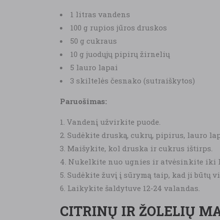
1 litras vandens
100 g rupios jūros druskos
50 g cukraus
10 g juodųjų pipirų žirnelių
5 lauro lapai
3 skiltelės česnako (sutraiškytos)
Paruošimas:
Vandenį užvirkite puode.
Sudėkite druską, cukrų, pipirus, lauro la
Maišykite, kol druska ir cukrus ištirps.
Nukelkite nuo ugnies ir atvėsinkite iki
Sudėkite žuvį į sūrymą taip, kad ji būtų v
Laikykite šaldytuve 12-24 valandas.
CITRINŲ IR ŽOLELIŲ M