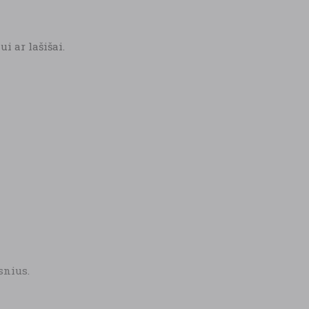
i ar lašišai.
snius.