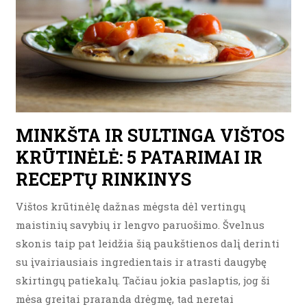
MINKŠTA IR SULTINGA VIŠTOS
KRŪTINĖLĖ: 5 PATARIMAI IR
RECEPTŲ RINKINYS
Vištos krūtinėlę dažnas mėgsta dėl vertingų
maistinių savybių ir lengvo paruošimo. Švelnus
skonis taip pat leidžia šią paukštienos dalį derinti
su įvairiausiais ingredientais ir atrasti daugybę
skirtingų patiekalų. Tačiau jokia paslaptis, jog ši
mėsa greitai praranda drėgmę, tad neretai