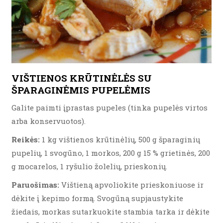
VIŠTIENOS KRŪTINĖLĖS SU
ŠPARAGINĖMIS PUPELĖMIS
Galite paimti įprastas pupeles (tinka pupelės virtos
arba konservuotos).
Reikės:
1 kg vištienos krūtinėlių, 500 g šparaginių
pupelių, 1 svogūno, 1 morkos, 200 g 15 % grietinės, 200
g mocarelos, 1 ryšulio žolelių, prieskonių.
Paruošimas:
Vištieną apvoliokite prieskoniuose ir
dėkite į kepimo formą. Svogūną supjaustykite
žiedais, morkas sutarkuokite stambia tarka ir dėkite