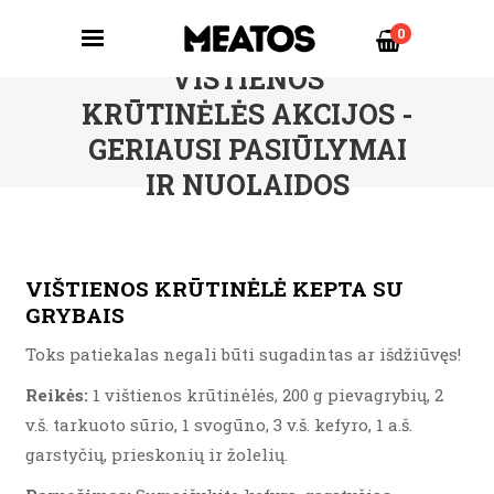
0
VISTIENOS
KRŪTINĖLĖS AKCIJOS -
GERIAUSI PASIŪLYMAI
IR NUOLAIDOS
VIŠTIENOS KRŪTINĖLĖ KEPTA SU
GRYBAIS
Toks patiekalas negali būti sugadintas ar išdžiūvęs!
Reikės:
1 vištienos krūtinėlės, 200 g pievagrybių, 2
v.š. tarkuoto sūrio, 1 svogūno, 3 v.š. kefyro, 1 a.š.
garstyčių, prieskonių ir žolelių.