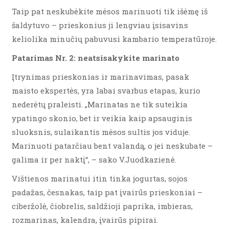
Taip pat neskubėkite mėsos marinuoti tik išėmę iš
šaldytuvo – prieskonius ji lengviau įsisavins
keliolika minučių pabuvusi kambario temperatūroje.
Patarimas Nr. 2: neatsisakykite marinato
Įtrynimas prieskonias ir marinavimas, pasak
maisto ekspertės, yra labai svarbus etapas, kurio
nederėtų praleisti. „Marinatas ne tik suteikia
ypatingo skonio, bet ir veikia kaip apsauginis
sluoksnis, sulaikantis mėsos sultis jos viduje.
Marinuoti patarčiau bent valandą, o jei neskubate –
galima ir per naktį“, – sako V.Juodkazienė.
Vištienos marinatui itin tinka jogurtas, sojos
padažas, česnakas, taip pat įvairūs prieskoniai –
ciberžolė, čiobrelis, saldžioji paprika, imbieras,
rozmarinas, kalendra, įvairūs pipirai.