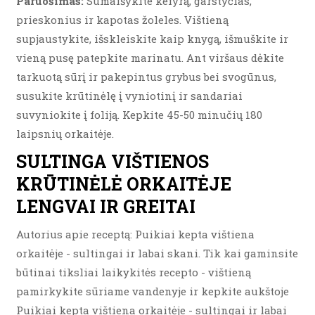
Paruošimas:
Sumaišykite kefyrą, garstyčias,
prieskonius ir kapotas žoleles. Vištieną
supjaustykite, išskleiskite kaip knygą, išmuškite ir
vieną pusę patepkite marinatu. Ant viršaus dėkite
tarkuotą sūrį ir pakepintus grybus bei svogūnus,
susukite krūtinėlę į vyniotinį ir sandariai
suvyniokite į foliją. Kepkite 45-50 minučių 180
laipsnių orkaitėje.
SULTINGA VIŠTIENOS
KRŪTINĖLĖ ORKAITĖJE
LENGVAI IR GREITAI
Autorius apie receptą: Puikiai kepta vištiena
orkaitėje - sultingai ir labai skani. Tik kai gaminsite
būtinai tiksliai laikykitės recepto - vištieną
pamirkykite sūriame vandenyje ir kepkite aukštoje
Puikiai kepta vištiena orkaitėje - sultingai ir labai