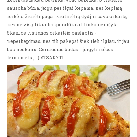
sausoka būna, jeigu per ilgai kepama, nes kepimą
reikėtų žiūrėti pagal krūtinėlių dydį ir savo orkaitę,
nes ne visų tikra temperatūra atitinka užrašyta.
Skanios vištienos orkaitėje paslaptis -
neperkepimas, nes tik pakepsi šiek tiek ilgiau, ir jau
bus neskanu. Geriausias būdas - įsigyti mėsos
termometrą :-) ATSAKYTI