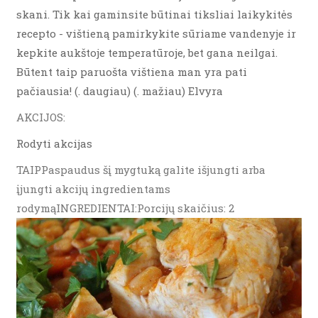
skani. Tik kai gaminsite būtinai tiksliai laikykitės
recepto - vištieną pamirkykite sūriame vandenyje ir
kepkite aukštoje temperatūroje, bet gana neilgai.
Būtent taip paruošta vištiena man yra pati
pačiausia! (. daugiau) (. mažiau) Elvyra
AKCIJOS:
Rodyti akcijas
TAIPPaspaudus šį mygtuką galite išjungti arba
įjungti akcijų ingredientams
rodymąINGREDIENTAI:Porcijų skaičius: 2