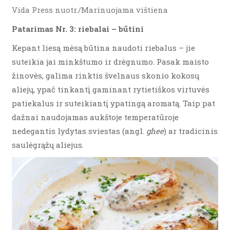
Vida Press nuotr./Marinuojama vištiena
Patarimas Nr. 3: riebalai – būtini
Kepant liesą mėsą būtina naudoti riebalus – jie
suteikia jai minkštumo ir drėgnumo. Pasak maisto
žinovės, galima rinktis švelnaus skonio kokosų
aliejų, ypač tinkantį gaminant rytietiškos virtuvės
patiekalus ir suteikiantį ypatingą aromatą. Taip pat
dažnai naudojamas aukštoje temperatūroje
nedegantis lydytas sviestas (angl.
ghee
) ar tradicinis
saulėgrąžų aliejus.