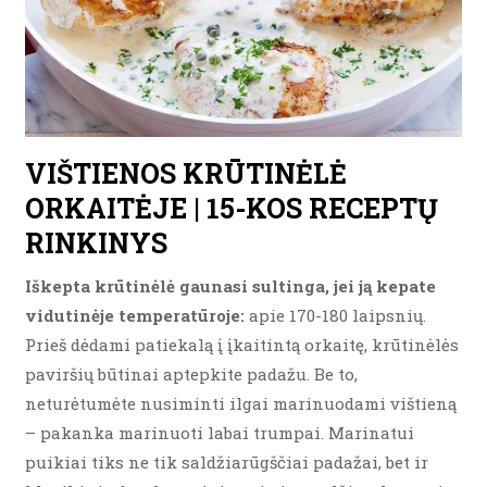
VIŠTIENOS KRŪTINĖLĖ
ORKAITĖJE | 15-KOS RECEPTŲ
RINKINYS
Iškepta krūtinėlė gaunasi sultinga, jei ją kepate
vidutinėje temperatūroje:
apie 170-180 laipsnių.
Prieš dėdami patiekalą į įkaitintą orkaitę, krūtinėlės
paviršių būtinai aptepkite padažu. Be to,
neturėtumėte nusiminti ilgai marinuodami vištieną
– pakanka marinuoti labai trumpai. Marinatui
puikiai tiks ne tik saldžiarūgščiai padažai, bet ir