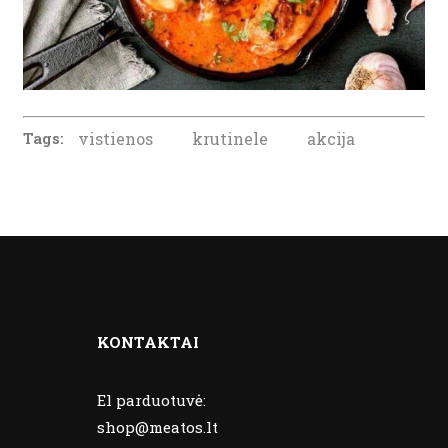
Tags:
vistienos
krutinele
akcija
KONTAKTAI
El parduotuvė:
shop@meatos.lt