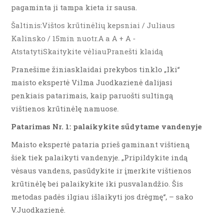
pagaminta ji tampa kieta ir sausa.
Šaltinis:Vištos krūtinėlių kepsniai / Juliaus
Kalinsko / 15min nuotr.A a A + A -
AtstatytiSkaitykite vėliauPranešti klaidą
Pranešime žiniasklaidai prekybos tinklo „Iki“
maisto ekspertė Vilma Juodkazienė dalijasi
penkiais patarimais, kaip paruošti sultingą
vištienos krūtinėlę namuose.
Patarimas Nr. 1: palaikykite sūdytame vandenyje
Maisto ekspertė pataria prieš gaminant vištieną
šiek tiek palaikyti vandenyje. „Pripildykite indą
vėsaus vandens, pasūdykite ir įmerkite vištienos
krūtinėlę bei palaikykite iki pusvalandžio. Šis
metodas padės ilgiau išlaikyti jos drėgmę“, – sako
V.Juodkazienė.