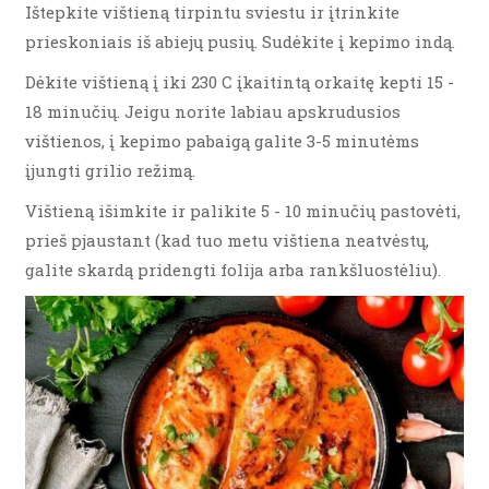
Ištepkite vištieną tirpintu sviestu ir įtrinkite
prieskoniais iš abiejų pusių. Sudėkite į kepimo indą.
Dėkite vištieną į iki 230 C įkaitintą orkaitę kepti 15 -
18 minučių. Jeigu norite labiau apskrudusios
vištienos, į kepimo pabaigą galite 3-5 minutėms
įjungti grilio režimą.
Vištieną išimkite ir palikite 5 - 10 minučių pastovėti,
prieš pjaustant (kad tuo metu vištiena neatvėstų,
galite skardą pridengti folija arba rankšluostėliu).