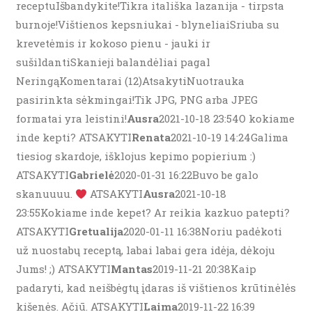
receptuIšbandykite!Tikra itališka lazanija - tirpsta
burnoje!Vištienos kepsniukai - blyneliaiSriuba su
krevetėmis ir kokoso pienu - jauki ir
sušildantiSkanieji balandėliai pagal
NeringąKomentarai (12)AtsakytiNuotrauka
pasirinkta sėkmingai!Tik JPG, PNG arba JPEG
formatai yra leistini!
Ausra
2021-10-18 23:54O kokiame
inde kepti? ATSAKYTI
Renata
2021-10-19 14:24Galima
tiesiog skardoje, išklojus kepimo popierium :)
ATSAKYTI
Gabrielė
2020-01-31 16:22Buvo be galo
skanuuuu.
ATSAKYTI
Ausra
2021-10-18
23:55Kokiame inde kepet? Ar reikia kazkuo patepti?
ATSAKYTI
Gretualija
2020-01-11 16:38Noriu padėkoti
už nuostabų receptą, labai labai gera idėja, dėkoju
Jums! ;) ATSAKYTI
Mantas
2019-11-21 20:38Kaip
padaryti, kad neišbėgtų įdaras iš vištienos krūtinėlės
kišenės. Ačiū. ATSAKYTI
Laima
2019-11-22 16:39