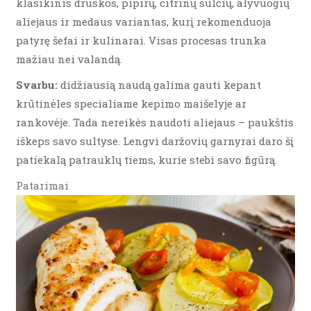
klasikinis druskos, pipirų, citrinų sulčių, alyvuogių
aliejaus ir medaus variantas, kurį rekomenduoja
patyrę šefai ir kulinarai. Visas procesas trunka
mažiau nei valandą.
Svarbu:
didžiausią naudą galima gauti kepant
krūtinėles specialiame kepimo maišelyje ar
rankovėje. Tada nereikės naudoti aliejaus – paukštis
iškeps savo sultyse. Lengvi daržovių garnyrai daro šį
patiekalą patrauklų tiems, kurie stebi savo figūrą.
Patarimai