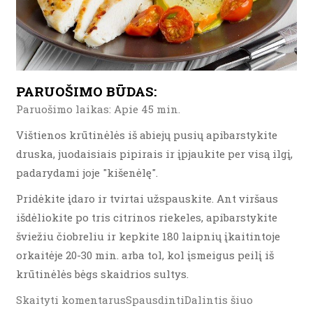
PARUOŠIMO BŪDAS:
Paruošimo laikas: Apie 45 min.
Vištienos krūtinėlės iš abiejų pusių apibarstykite
druska, juodaisiais pipirais ir įpjaukite per visą ilgį,
padarydami joje "kišenėlę".
Pridėkite įdaro ir tvirtai užspauskite. Ant viršaus
išdėliokite po tris citrinos riekeles, apibarstykite
šviežiu čiobreliu ir kepkite 180 laipnių įkaitintoje
orkaitėje 20-30 min. arba tol, kol įsmeigus peilį iš
krūtinėlės bėgs skaidrios sultys.
Skaityti komentarusSpausdintiDalintis šiuo