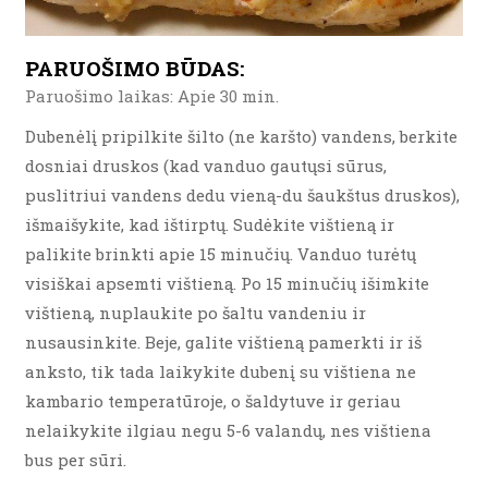
PARUOŠIMO BŪDAS:
Paruošimo laikas: Apie 30 min.
Dubenėlį pripilkite šilto (ne karšto) vandens, berkite
dosniai druskos (kad vanduo gautųsi sūrus,
puslitriui vandens dedu vieną-du šaukštus druskos),
išmaišykite, kad ištirptų. Sudėkite vištieną ir
palikite brinkti apie 15 minučių. Vanduo turėtų
visiškai apsemti vištieną. Po 15 minučių išimkite
vištieną, nuplaukite po šaltu vandeniu ir
nusausinkite. Beje, galite vištieną pamerkti ir iš
anksto, tik tada laikykite dubenį su vištiena ne
kambario temperatūroje, o šaldytuve ir geriau
nelaikykite ilgiau negu 5-6 valandų, nes vištiena
bus per sūri.