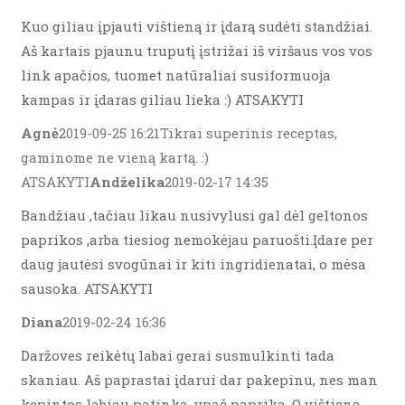
Kuo giliau įpjauti vištieną ir įdarą sudėti standžiai.
Aš kartais pjaunu truputį įstrižai iš viršaus vos vos
link apačios, tuomet natūraliai susiformuoja
kampas ir įdaras giliau lieka :) ATSAKYTI
Agnė
2019-09-25 16:21Tikrai superinis receptas,
gaminome ne vieną kartą. :)
ATSAKYTI
Andželika
2019-02-17 14:35
Bandžiau ,tačiau likau nusivylusi gal dėl geltonos
paprikos ,arba tiesiog nemokėjau paruošti.Įdare per
daug jautėsi svogūnai ir kiti ingridienatai, o mėsa
sausoka. ATSAKYTI
Diana
2019-02-24 16:36
Daržoves reikėtų labai gerai susmulkinti tada
skaniau. Aš paprastai įdarui dar pakepinu, nes man
kepintos labiau patinka, ypač paprika. O vištiena