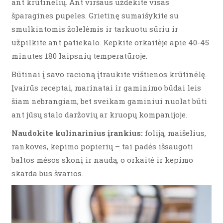
ant krūtinėlių. Ant viršaus uždėkite visas
šparagines pupeles. Grietinę sumaišykite su
smulkintomis žolelėmis ir tarkuotu sūriu ir
užpilkite ant patiekalo. Kepkite orkaitėje apie 40-45
minutes 180 laipsnių temperatūroje.
Būtinai į savo racioną įtraukite vištienos krūtinėlę.
Įvairūs receptai, marinatai ir gaminimo būdai leis
šiam nebrangiam, bet sveikam gaminiui nuolat būti
ant jūsų stalo daržovių ar kruopų kompanijoje.
Naudokite kulinarinius įrankius:
foliją, maišelius,
rankoves, kepimo popierių – tai padės išsaugoti
baltos mėsos skonį ir naudą, o orkaitė ir kepimo
skarda bus švarios.