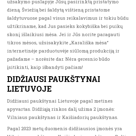
užsakymo puslapyje Jūsų pasirinktą pristatymo
dieną. Šviežią bei šaldytą vištieną pristatome
šaldytuvuose pagal visus reikalavimus ir tokiu būdu
užtikriname, kad Jus pasieks kokybiška bei puikų
skonį išlaikiusi mėsa. Jei ir Jūs norite paragauti
tikros mėsos, užsisakykite „Karališka mėsa“
internetinėje parduotuvėje siūlomą produkciją ir
pažadame – norėsite dar. Nėra geresnio būdo
įsitikinti, kaip išbandyti pačiam!
DIDŽIAUSI PAUKŠTYNAI
LIETUVOJE
Didžiausi paukštynai Lietuvoje pagal metines
apyvartas. Didžiąją rinkos dalį užima 2 įmonės:
Vilniaus paukštynas ir Kaišiadorių paukštynas.
Pagal 2023 metų duomenis didžiausios įmonės yra