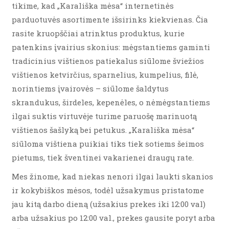
tikime, kad „Karališka mėsa“ internetinės
parduotuvės asortimente išsirinks kiekvienas. Čia
rasite kruopščiai atrinktus produktus, kurie
patenkins įvairius skonius: mėgstantiems gaminti
tradicinius vištienos patiekalus siūlome šviežios
vištienos ketvirčius, sparnelius, kumpelius, filė,
norintiems įvairovės – siūlome šaldytus
skrandukus, širdeles, kepenėles, o nėmėgstantiems
ilgai suktis virtuvėje turime paruošę marinuotą
vištienos šašlyką bei petukus. „Karališka mėsa“
siūloma vištiena puikiai tiks tiek sotiems šeimos
pietums, tiek šventinei vakarienei draugų rate.
Mes žinome, kad niekas nenori ilgai laukti skanios
ir kokybiškos mėsos, todėl užsakymus pristatome
jau kitą darbo dieną (užsakius prekes iki 12:00 val)
arba užsakius po 12:00 val., prekes gausite poryt arba