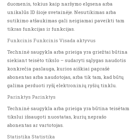
duomenis, tokius kaip naršymo elgsena arba
unikalūs ID šioje svetainėje. Nesutikimas arba
sutikimo atšaukimas gali neigiamai paveikti tam
tikras funkcijas ir funkcijas.
Funkcinis Funkcinis Visada aktyvus
Techninė saugykla arba prieiga yra griežtai būtina
siekiant teisėto tikslo – sudaryti sąlygas naudotis
konkrečia paslauga, kurios aiškiai paprašė
abonentas arba naudotojas, arba tik tam, kad būtų
galima perduoti ryšį elektroninių ryšių tinklu.
Parinktys Parinktys
Techninė saugykla arba prieiga yra būtina teisėtam
tikslui išsaugoti nuostatas, kurių neprašo
abonentas ar vartotojas.
Statistika Statistika