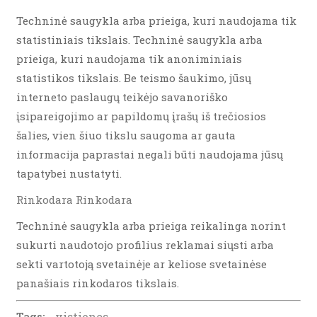
Techninė saugykla arba prieiga, kuri naudojama tik
statistiniais tikslais. Techninė saugykla arba
prieiga, kuri naudojama tik anoniminiais
statistikos tikslais. Be teismo šaukimo, jūsų
interneto paslaugų teikėjo savanoriško
įsipareigojimo ar papildomų įrašų iš trečiosios
šalies, vien šiuo tikslu saugoma ar gauta
informacija paprastai negali būti naudojama jūsų
tapatybei nustatyti.
Rinkodara Rinkodara
Techninė saugykla arba prieiga reikalinga norint
sukurti naudotojo profilius reklamai siųsti arba
sekti vartotoją svetainėje ar keliose svetainėse
panašiais rinkodaros tikslais.
Tags:
vistienos