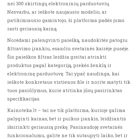
nei 300 skirtingų elektroninių parduotuvių.
Nesvarbu, ar ieškote naujausio modelio, ar
patikimiausio gamintojo, ši platforma padės jums
rasti geriausią kainą.
Norėdami palengvinti paiešką, naudokitės patogiu
filtravimo įrankiu, esančiu svetainės kairėje pusėje.
Šis paieškos filtras leidžia greitai atrinkti
produktus pagal kategoriją, prekės ženklą ir
elektroninę parduotuvę. Tai ypač naudinga, kai
ieškote konkretaus vistienos file ir norite matyti tik
tuos pasiūlymus, kurie atitinka jūsų pasirinktas
specifikacijas.
Kainoteka.lt – tai ne tik platforma, kurioje galima
palyginti kainas, bet ir puikus įrankis, leidžiantis
išsirinkti geriausią prekę. Pasinaudoję svetainės
funkcionalumu, galite ne tik sutaupyti laiko, bet ir