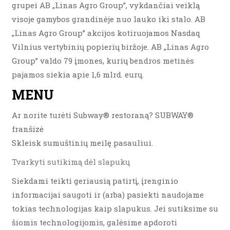
grupei AB „Linas Agro Group”, vykdančiai veiklą
visoje gamybos grandinėje nuo lauko iki stalo. AB
„Linas Agro Group” akcijos kotiruojamos Nasdaq
Vilnius vertybinių popierių biržoje. AB „Linas Agro
Group” valdo 79 įmones, kurių bendros metinės
pajamos siekia apie 1,6 mlrd. eurų.
MENU
Ar norite turėti Subway® restoraną? SUBWAY®
franšizė
Skleisk sumuštinių meilę pasauliui.
Tvarkyti sutikimą dėl slapukų
Siekdami teikti geriausią patirtį, įrenginio
informacijai saugoti ir (arba) pasiekti naudojame
tokias technologijas kaip slapukus. Jei sutiksime su
šiomis technologijomis, galėsime apdoroti