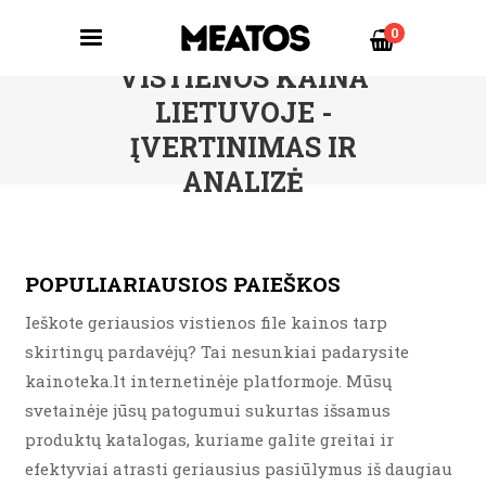
0
VISTIENOS KAINA
LIETUVOJE -
ĮVERTINIMAS IR
ANALIZĖ
POPULIARIAUSIOS PAIEŠKOS
Ieškote geriausios vistienos file kainos tarp
skirtingų pardavėjų? Tai nesunkiai padarysite
kainoteka.lt internetinėje platformoje. Mūsų
svetainėje jūsų patogumui sukurtas išsamus
produktų katalogas, kuriame galite greitai ir
efektyviai atrasti geriausius pasiūlymus iš daugiau