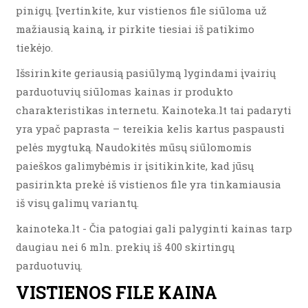
pinigų. Įvertinkite, kur vistienos file siūloma už
mažiausią kainą, ir pirkite tiesiai iš patikimo
tiekėjo.
Išsirinkite geriausią pasiūlymą lygindami įvairių
parduotuvių siūlomas kainas ir produkto
charakteristikas internetu. Kainoteka.lt tai padaryti
yra ypač paprasta – tereikia kelis kartus paspausti
pelės mygtuką. Naudokitės mūsų siūlomomis
paieškos galimybėmis ir įsitikinkite, kad jūsų
pasirinkta prekė iš vistienos file yra tinkamiausia
iš visų galimų variantų.
kainoteka.lt - Čia patogiai gali palyginti kainas tarp
daugiau nei 6 mln. prekių iš 400 skirtingų
parduotuvių.
VISTIENOS FILE KAINA