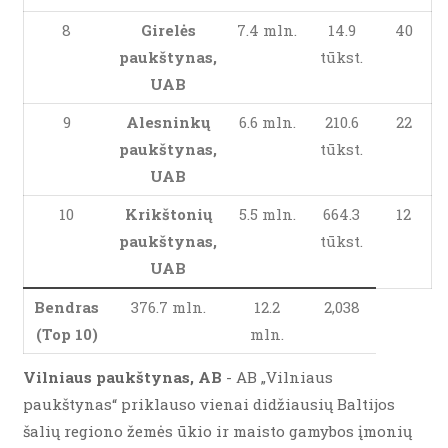
8
Girelės
7.4 mln.
14.9
40
paukštynas,
tūkst.
UAB
9
Alesninkų
6.6 mln.
210.6
22
paukštynas,
tūkst.
UAB
10
Krikštonių
5.5 mln.
664.3
12
paukštynas,
tūkst.
UAB
Bendras
376.7 mln.
12.2
2,038
(Top 10)
mln.
Vilniaus paukštynas, AB
- AB „Vilniaus
paukštynas“ priklauso vienai didžiausių Baltijos
šalių regiono žemės ūkio ir maisto gamybos įmonių