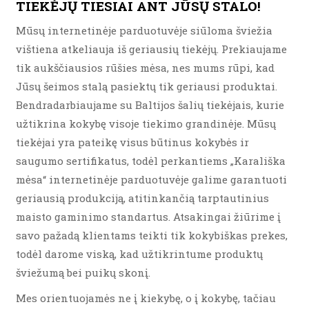
TIEKĖJŲ TIESIAI ANT JŪSŲ STALO!
Mūsų internetinėje parduotuvėje siūloma šviežia
vištiena atkeliauja iš geriausių tiekėjų. Prekiaujame
tik aukščiausios rūšies mėsa, nes mums rūpi, kad
Jūsų šeimos stalą pasiektų tik geriausi produktai.
Bendradarbiaujame su Baltijos šalių tiekėjais, kurie
užtikrina kokybę visoje tiekimo grandinėje. Mūsų
tiekėjai yra pateikę visus būtinus kokybės ir
saugumo sertifikatus, todėl perkantiems „Karališka
mėsa“ internetinėje parduotuvėje galime garantuoti
geriausią produkciją, atitinkančią tarptautinius
maisto gaminimo standartus. Atsakingai žiūrime į
savo pažadą klientams teikti tik kokybiškas prekes,
todėl darome viską, kad užtikrintume produktų
šviežumą bei puikų skonį.
Mes orientuojamės ne į kiekybę, o į kokybę, tačiau