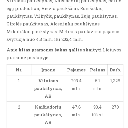
Vilniaus paukštynas, Kaišiadorių paukštynas, Baltic
egg production, Vievio paukščiai, Rumšiškių
paukštynas, Vilkyčių paukštynas, Zujų paukštynas,
Girelės paukštynas, Alesninkų paukštynas,
Mikoliškio paukštynas. Metinės pardavimo pajamos
svyruoja nuo 4,3 mln. iki 203,4 mln.
Apie kitas pramonės šakas galite skaityti
Lietuvos
pramonė puslapyje.
Nr.
Įmonė
Pajamos
Pelnas
Darb.
1
Vilniaus
203.4
5.1
1,328
paukštynas,
mln.
mln.
AB
2
Kaišiadorių
47.8
93.4
270
paukštynas,
mln.
tūkst.
AB