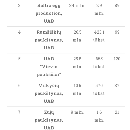
3
Baltic egg
34 mln.
2.9
89
production,
mln.
UAB
4
Rumšiškių
26.5
423.1
99
paukštynas,
mln.
tūkst.
UAB
5
UAB
25.8
655
120
"Vievio
mln.
tūkst.
paukščiai"
6
Vilkyčių
10.6
570
37
paukštynas,
mln.
tūkst.
UAB
7
Zujų
9 mln.
1.6
21
paukštynas,
mln.
UAB