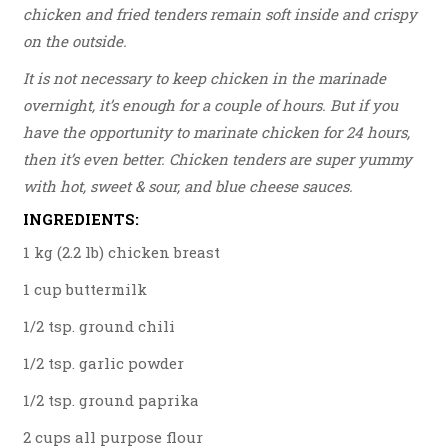
chicken and fried tenders remain soft inside and crispy
on the outside.
It is not necessary to keep chicken in the marinade
overnight, it’s enough for a couple of hours. But if you
have the opportunity to marinate chicken for 24 hours,
then it’s even better. Chicken tenders are super yummy
with hot, sweet & sour, and blue cheese sauces.
INGREDIENTS:
1 kg (2.2 lb) chicken breast
1 cup buttermilk
1/2 tsp. ground chili
1/2 tsp. garlic powder
1/2 tsp. ground paprika
2 cups all purpose flour