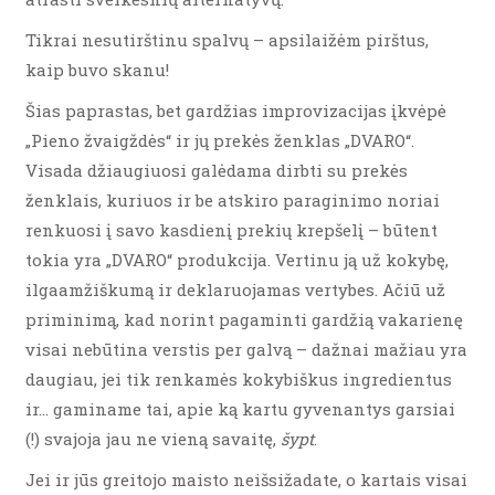
Tikrai nesutirštinu spalvų – apsilaižėm pirštus,
kaip buvo skanu!
Šias paprastas, bet gardžias improvizacijas įkvėpė
„Pieno žvaigždės“ ir jų prekės ženklas „DVARO“.
Visada džiaugiuosi galėdama dirbti su prekės
ženklais, kuriuos ir be atskiro paraginimo noriai
renkuosi į savo kasdienį prekių krepšelį – būtent
tokia yra „DVARO“ produkcija. Vertinu ją už kokybę,
ilgaamžiškumą ir deklaruojamas vertybes. Ačiū už
priminimą, kad norint pagaminti gardžią vakarienę
visai nebūtina verstis per galvą – dažnai mažiau yra
daugiau, jei tik renkamės kokybiškus ingredientus
ir… gaminame tai, apie ką kartu gyvenantys garsiai
(!) svajoja jau ne vieną savaitę,
šypt
.
Jei ir jūs greitojo maisto neišsižadate, o kartais visai