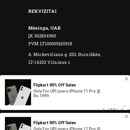
REKVIZITAI
Mėsinga, UAB
ĮK 302804960
PVM LT100009265918
A. Mickevičiaus g. 253, Buiniškės,
LT-14202 Vilniaus r.
© 2020 Meatos yra registruotas prekinis