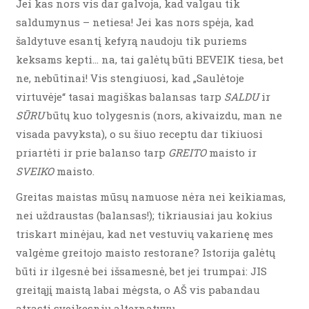
Jei kas nors vis dar galvoja, kad valgau tik
saldumynus – netiesa! Jei kas nors spėja, kad
šaldytuve esantį kefyrą naudoju tik puriems
keksams kepti… na, tai galėtų būti BEVEIK tiesa, bet
ne, nebūtinai! Vis stengiuosi, kad „Saulėtoje
virtuvėje“ tasai magiškas balansas tarp
SALDU
ir
SŪRU
būtų kuo tolygesnis (nors, akivaizdu, man ne
visada pavyksta), o su šiuo receptu dar tikiuosi
priartėti ir prie balanso tarp
GREITO
maisto ir
SVEIKO
maisto.
Greitas maistas mūsų namuose nėra nei keikiamas,
nei uždraustas (balansas!); tikriausiai jau kokius
triskart minėjau, kad net vestuvių vakarienę mes
valgėme greitojo maisto restorane? Istorija galėtų
būti ir ilgesnė bei išsamesnė, bet jei trumpai: JIS
greitąjį maistą labai mėgsta, o AŠ vis pabandau
atrasti sveikesnių alternatyvų.