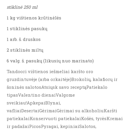
stiklinė 250 ml
1 kg vištienos krūtinėlės
1 stiklinės pasukų
1 arb. š. druskos
2 stiklinės miltų
6 valg. š. pasukų (likusių nuo marinato)
Tandoori vištienos iešmeliai karšto oro
gruzdintuvėje (arba orkaitėje)Brokolių, kalafiorų ir
šoninės salotosAtsiųsk savo receptąPatiekalo
tipasValentino dienaiValgome
sveikiau!ApkepaiBlynai,
vafliaiDesertaiGėrimaiGėrimai su alkoholiuKaršti
patiekalaiKonservuoti patiekalaiKošės, tyrėsKremai
ir padažaiPicosPyragai, kepiniaiSalotos,