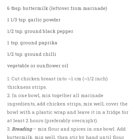
6 tbsp. buttermilk (leftover from marinade)
1 1/3 tsp. garlic powder
1/2 tsp. ground black pepper
1 tsp. ground paprika
1/2 tsp. ground chilli
vegetable or sunflower oil
Cut chicken breast into ~1 cm (~1/2 inch)
thickness strips.
In one bowl, mix together all marinade
ingredients, add chicken strips, mix well, cover the
bowl with a plastic wrap and leave it in a fridge for
at least 2 hours (preferably overnight).
Breading
– mix flour and spices in one bowl. Add
buttermilk, mix well, then stir by hand until flour