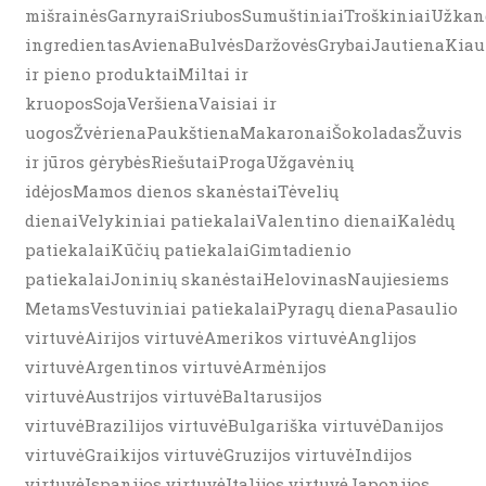
mišrainėsGarnyraiSriubosSumuštiniaiTroškiniaiUžkand
ingredientasAvienaBulvėsDaržovėsGrybaiJautienaKiau
ir pieno produktaiMiltai ir
kruoposSojaVeršienaVaisiai ir
uogosŽvėrienaPaukštienaMakaronaiŠokoladasŽuvis
ir jūros gėrybėsRiešutaiProgaUžgavėnių
idėjosMamos dienos skanėstaiTėvelių
dienaiVelykiniai patiekalaiValentino dienaiKalėdų
patiekalaiKūčių patiekalaiGimtadienio
patiekalaiJoninių skanėstaiHelovinasNaujiesiems
MetamsVestuviniai patiekalaiPyragų dienaPasaulio
virtuvėAirijos virtuvėAmerikos virtuvėAnglijos
virtuvėArgentinos virtuvėArmėnijos
virtuvėAustrijos virtuvėBaltarusijos
virtuvėBrazilijos virtuvėBulgariška virtuvėDanijos
virtuvėGraikijos virtuvėGruzijos virtuvėIndijos
virtuvėIspanijos virtuvėItalijos virtuvėJaponijos