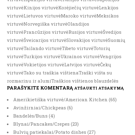
virtuvėKinijos virtuvėKorėjiečių virtuvėLenkijos
virtuvėLietuvos virtuvėMaroko virtuvėMeksikos
virtuvėNorvegiška virtuvėOlandijos
virtuvėPrancūzijos virtuvėRusijos virtuvėŠvedijos
virtuvėŠveicarijos virtuvėSlovakijos virtuvėSuomių
virtuvėTailando virtuvėTibeto virtuvėTotorių
virtuvėTurkijos virtuvėUkrainos virtuvėVengrijos
virtuvėVokietijos virtuvėLatvijos virtuvėČekų
virtuvėTako su traškia vištienaTraški višta su
rozmarinu ir alumiTraškios vištienos blauzdelės
PARAŠYKITE KOMENTARĄ
ATŠAUKTI ATSAKYMĄ
Amerikietiška virtuvė/American Kitchen (65)
Avinžirniai/Chickpeas (6)
Bandelės/Buns (4)
Blynai/Pancakes/Crepes (23)
Bulvių patiekalai/Potato dishes (27)