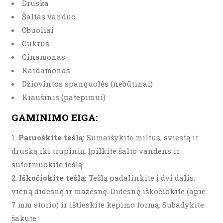
Druska
Šaltas vanduo
Obuoliai
Cukrus
Cinamonas
Kardamonas
Džiovintos spanguolės (nebūtinai)
Kiaušinis (patepimui)
GAMINIMO EIGA:
Paruoškite tešlą:
Sumaišykite miltus, sviestą ir
druską iki trupinių. Įpilkite šalto vandens ir
suformuokite tešlą.
Iškočiokite tešlą:
Tešlą padalinkite į dvi dalis:
vieną didesnę ir mažesnę. Didesnę iškočiokite (apie
7 mm storio) ir ištieskite kepimo formą. Subadykite
šakute.