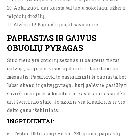
Aptarkuoti dar karštą baltuoju šokoladu, užberti
migdolų drožlių.
Atvėsinti! Papuošti pagal savo norus.
PAPRASTAS IR GAIVUS
OBUOLIŲ PYRAGAS
Šiuo metu yra obuolių sezonas ir daugelis tikrai
galvoja, kaip juos visus apdoroti ir kuo daugiau
mėgautis. Pabandykite pasigaminti šį paprastą, bet
labai skanų ir gaivų pyragą , kurį galėsite pasiūlyti
savo šeimai prie sekmadienio kavos ar drąsiai dėti
ant šventinio stalo. Jo skonis yra klasikinis ir vis
dėlto gana išskirtinis.
INGREDIENTAI:
Tešlai:
100 gramų sviesto, 280 gramų paprastų