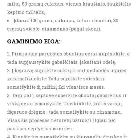
miltų, 80 gramų cukraus, vienas kiaušinis, šaukštelis
kepimo miltelių.
Įdarui:
100 gramų cukraus, keturi obuoliai, 30
gramų sviesto, cinamonas (pagal skonį).
GAMINIMO EIGA:
Pirmiausia paruoštus obuolius gerai nuplaukite, o
tada supjaustykite gabalėliais, įskaitant odelę.
Į keptuvę supilkite cukrų ir ant nedidelės ugnies
karamelizuokite. Tada supilkite sviestą ir
sumaišykite šį mišinį iki vientisos masės.
Taip pat į keptuvę suberkite obuolių gabalėlius ir
viską gerai išmaišykite. Troškinkite, kol iš vaisių
išgaruos drėgmė , tada sumaišykite su cinamonu.
Visas šis procesas neturėtų užtrukti ilgiau nei
penkias-septynias minutes.
Kiaušinius sumaišykite su žiupsneliu druskos ir