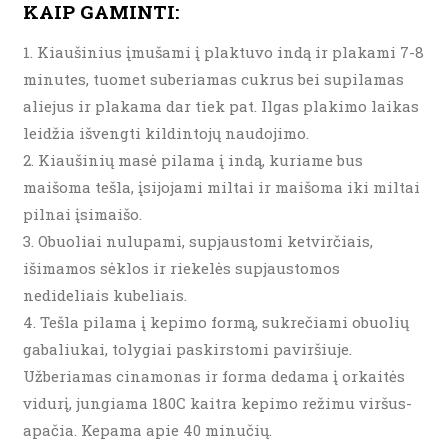
KAIP GAMINTI:
Kiaušinius įmušami į plaktuvo indą ir plakami 7-8
minutes, tuomet suberiamas cukrus bei supilamas
aliejus ir plakama dar tiek pat. Ilgas plakimo laikas
leidžia išvengti kildintojų naudojimo.
Kiaušinių masė pilama į indą, kuriame bus
maišoma tešla, įsijojami miltai ir maišoma iki miltai
pilnai įsimaišo.
Obuoliai nulupami, supjaustomi ketvirčiais,
išimamos sėklos ir riekelės supjaustomos
nedideliais kubeliais.
Tešla pilama į kepimo formą, sukrečiami obuolių
gabaliukai, tolygiai paskirstomi paviršiuje.
Užberiamas cinamonas ir forma dedama į orkaitės
vidurį, jungiama 180C kaitra kepimo režimu viršus-
apačia. Kepama apie 40 minučių.