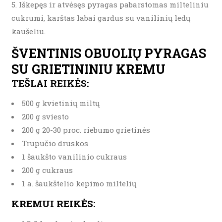
Iškepęs ir atvėsęs pyragas pabarstomas milteliniu
cukrumi, karštas labai gardus su vanilinių ledų
kaušeliu.
ŠVENTINIS OBUOLIŲ PYRAGAS
SU GRIETININIU KREMU
TEŠLAI REIKĖS:
500 g kvietinių miltų
200 g sviesto
200 g 20-30 proc. riebumo grietinės
Trupučio druskos
1 šaukšto vanilinio cukraus
200 g cukraus
1 a. šaukštelio kepimo miltelių
KREMUI REIKĖS: