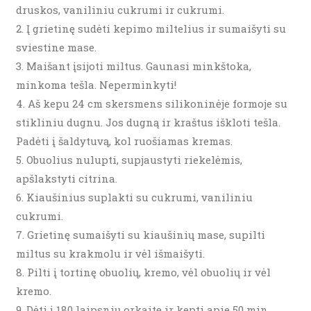
druskos, vaniliniu cukrumi ir cukrumi.
Į grietinę sudėti kepimo miltelius ir sumaišyti su
sviestine mase.
Maišant įsijoti miltus. Gaunasi minkštoka,
minkoma tešla. Neperminkyti!
Aš kepu 24 cm skersmens silikoninėje formoje su
stikliniu dugnu. Jos dugną ir kraštus iškloti tešla.
Padėti į šaldytuvą, kol ruošiamas kremas.
Obuolius nulupti, supjaustyti riekelėmis,
apšlakstyti citrina.
Kiaušinius suplakti su cukrumi, vaniliniu
cukrumi.
Grietinę sumaišyti su kiaušinių mase, supilti
miltus su krakmolu ir vėl išmaišyti.
Pilti į tortinę obuolių, kremo, vėl obuolių ir vėl
kremo.
Dėti į 180 laipsnių orkaitę ir kepti apie 50 min.