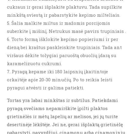
cukraus ir gerai išplakite plaktuvu. Tada supilkite
minkštą sviestą ir pabarstykite kepimo milteliais.
Šalia malkite miltus ir mažomis porcijomis
suberkite į mišinį. Netrukus masė pavirs trupiniais .
Torto formą išklokite kepimo popieriumi ir per
dieną bei kraštus paskleiskite trupiniais. Tada ant
viršaus dėkite tolygiai paruoštą obuolių įdarą su
karamelizuotu cukrumi.
Pyragą kepame iki 180 laipsnių įkaitintoje
orkaitėje apie 20-30 minučių. Po to reikia leisti
pyragui atvėsti ir galima patiekti.
Tortas yra labai minkštas ir subtilus. Patiekdami
pyragą svečiams nepamirškite įpilti plaktos
grietinėlės ir mėtų lapelių ar melisos, jei jų turite
desertinėje lėkštėje. Jei ne, gerai išplaktą grietinėlę
pabarstyti, pavyzdžiui, cinamonu arba cinamoniniu