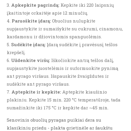
Apkepkite pagrindą:
Kepkite iki 220 laipsnių
įkaitintoje orkaitėje apie 12 minučių.
Paruoškite įdarą:
Obuolius nulupkite
supjaustykite ir sumaišykite su cukrumi, cinamonu,
kardamonu ir džiovintomis spanguolėmis.
Sudėkite įdarą:
Įdarą sudėkite į pravėsusį tešlos
krepšelį.
Uždenkite viršų:
Iškočiokite antrą tešlos dalį,
supjaustykite juostelėmis ir suformuokite pynimą
ant pyrago viršaus. Išspauskite žvaigždutes ir
sudėkite ant pyrago viršaus.
Aptepkite ir kepkite:
Aptepkite kiaušinio
plakiniu. Kepkite 15 min. 220 °C temperatūroje, tada
sumažinkite iki 175 °C ir kepkite dar ~45 min.
Senovinis obuolių pyragas puikiai dera su
klasikiniu priedu - plakta grietinėle ar šaukštu