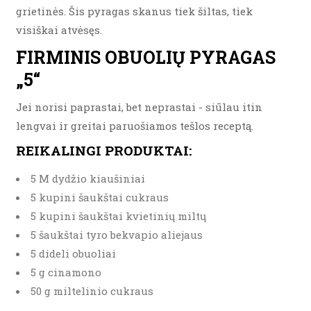
grietinės. Šis pyragas skanus tiek šiltas, tiek
visiškai atvėsęs.
FIRMINIS OBUOLIŲ PYRAGAS
„5“
Jei norisi paprastai, bet neprastai - siūlau itin
lengvai ir greitai paruošiamos tešlos receptą.
REIKALINGI PRODUKTAI:
5 M dydžio kiaušiniai
5 kupini šaukštai cukraus
5 kupini šaukštai kvietinių miltų
5 šaukštai tyro bekvapio aliejaus
5 dideli obuoliai
5 g cinamono
50 g miltelinio cukraus