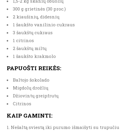
1,5-2 kg skanių obuolių
300 g grietinės (30 proc.)
2 kiaušinių, didesnių
1 šaukšto vanilinio cukraus
3 šaukštų cukraus
1 citrinos
2 šaukštų miltų
1 šaukšto krakmolo
PAPUOŠTI REIKĖS:
Baltojo šokolado
Migdolų drožlių
Džiovintų greipfrutų
Citrinos
KAIP GAMINTI:
Nešaltą sviestą iki purumo išmaišyti su trupučiu