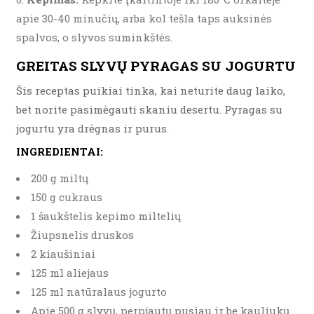
apie 30-40 minučių, arba kol tešla taps auksinės
spalvos, o slyvos suminkštės.
GREITAS SLYVŲ PYRAGAS SU JOGURTU
Šis receptas puikiai tinka, kai neturite daug laiko,
bet norite pasimėgauti skaniu desertu. Pyragas su
jogurtu yra drėgnas ir purus.
INGREDIENTAI:
200 g miltų
150 g cukraus
1 šaukštelis kepimo miltelių
Žiupsnelis druskos
2 kiaušiniai
125 ml aliejaus
125 ml natūralaus jogurto
Apie 500 g slyvų, perpjautų pusiau ir be kauliukų