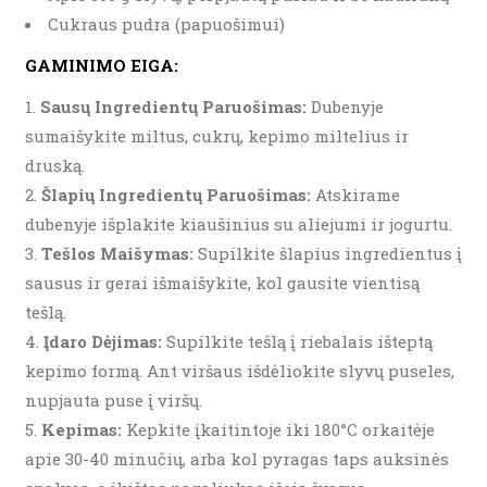
Cukraus pudra (papuošimui)
GAMINIMO EIGA:
Sausų Ingredientų Paruošimas:
Dubenyje
sumaišykite miltus, cukrų, kepimo miltelius ir
druską.
Šlapių Ingredientų Paruošimas:
Atskirame
dubenyje išplakite kiaušinius su aliejumi ir jogurtu.
Tešlos Maišymas:
Supilkite šlapius ingredientus į
sausus ir gerai išmaišykite, kol gausite vientisą
tešlą.
Įdaro Dėjimas:
Supilkite tešlą į riebalais išteptą
kepimo formą. Ant viršaus išdėliokite slyvų puseles,
nupjauta puse į viršų.
Kepimas:
Kepkite įkaitintoje iki 180°C orkaitėje
apie 30-40 minučių, arba kol pyragas taps auksinės