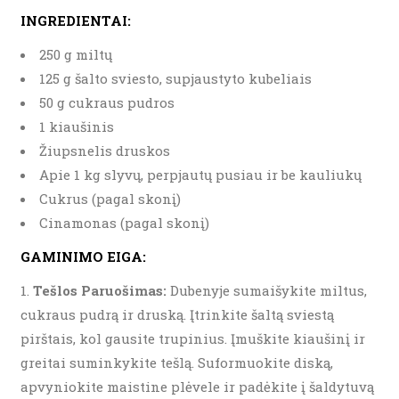
INGREDIENTAI:
250 g miltų
125 g šalto sviesto, supjaustyto kubeliais
50 g cukraus pudros
1 kiaušinis
Žiupsnelis druskos
Apie 1 kg slyvų, perpjautų pusiau ir be kauliukų
Cukrus (pagal skonį)
Cinamonas (pagal skonį)
GAMINIMO EIGA:
Tešlos Paruošimas:
Dubenyje sumaišykite miltus,
cukraus pudrą ir druską. Įtrinkite šaltą sviestą
pirštais, kol gausite trupinius. Įmuškite kiaušinį ir
greitai suminkykite tešlą. Suformuokite diską,
apvyniokite maistine plėvele ir padėkite į šaldytuvą