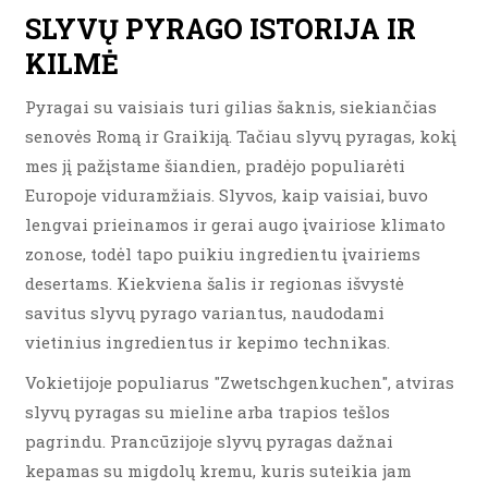
SLYVŲ PYRAGO ISTORIJA IR
KILMĖ
Pyragai su vaisiais turi gilias šaknis, siekiančias
senovės Romą ir Graikiją. Tačiau slyvų pyragas, kokį
mes jį pažįstame šiandien, pradėjo populiarėti
Europoje viduramžiais. Slyvos, kaip vaisiai, buvo
lengvai prieinamos ir gerai augo įvairiose klimato
zonose, todėl tapo puikiu ingredientu įvairiems
desertams. Kiekviena šalis ir regionas išvystė
savitus slyvų pyrago variantus, naudodami
vietinius ingredientus ir kepimo technikas.
Vokietijoje populiarus "Zwetschgenkuchen", atviras
slyvų pyragas su mieline arba trapios tešlos
pagrindu. Prancūzijoje slyvų pyragas dažnai
kepamas su migdolų kremu, kuris suteikia jam