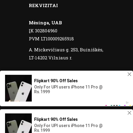
REKVIZITAI
Mėsinga, UAB
ĮK 302804960
PVM LT100009265918
A. Mickevičiaus g. 253, Buiniškės,
LT-14202 Vilniaus r.
© 2020 Meatos yra registruotas prekinis
ženklas. Visos teisės saugomos.