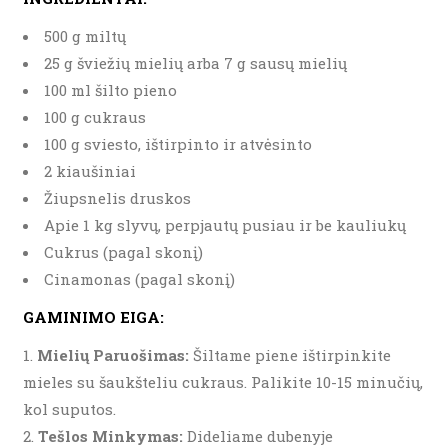
500 g miltų
25 g šviežių mielių arba 7 g sausų mielių
100 ml šilto pieno
100 g cukraus
100 g sviesto, ištirpinto ir atvėsinto
2 kiaušiniai
Žiupsnelis druskos
Apie 1 kg slyvų, perpjautų pusiau ir be kauliukų
Cukrus (pagal skonį)
Cinamonas (pagal skonį)
GAMINIMO EIGA:
Mielių Paruošimas:
Šiltame piene ištirpinkite
mieles su šaukšteliu cukraus. Palikite 10-15 minučių,
kol suputos.
Tešlos Minkymas:
Dideliame dubenyje