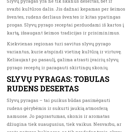
Slyvų pyragas yra ne tik skanus desertas, bet ir
svarbi kultūros dalis. Jis dažnai kepamas per šeimos
šventes, rudens derliaus šventes ir kitas ypatingas
progas. Slyvų pyrago receptai perduodami iš kartos į
kartą, išsaugant šeimos tradicijas ir prisiminimus.
Kiekvienas regionas turi savitus slyvų pyrago
variantus, kurie atspindi vietinę kultūrą ir virtuvę.
Keliaujant po pasaulį, galima atrasti įvairių slyvų
pyrago receptų ir paragauti skirtingų skonių.
SLYVŲ PYRAGAS: TOBULAS
RUDENS DESERTAS
Slyvų pyragas – tai puikus būdas pasimėgauti
rudens gėrybėmis ir sukurti jaukią atmosferą
namuose. Jo paprastumas, skonis ir aromatas
džiugina tiek suaugusius, tiek vaikus. Nesvarbu, ar