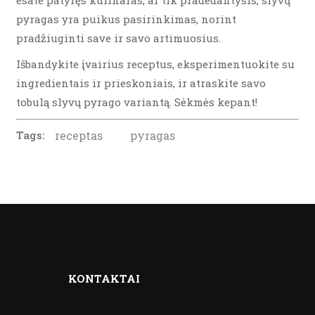
esate patyręs kulinaras, ar tik pradedantysis, slyvų
pyragas yra puikus pasirinkimas, norint
pradžiuginti save ir savo artimuosius.
Išbandykite įvairius receptus, eksperimentuokite su
ingredientais ir prieskoniais, ir atraskite savo
tobulą slyvų pyrago variantą. Sėkmės kepant!
Tags:
receptas
pyragas
KONTAKTAI