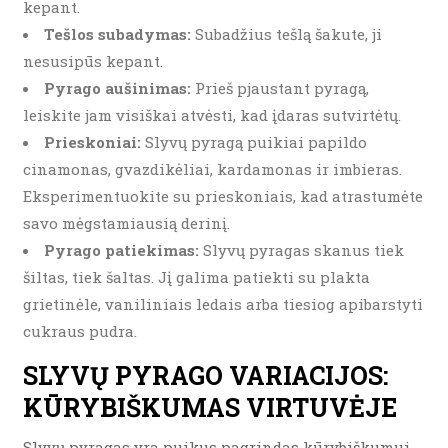
kepant.
Tešlos subadymas:
Subadžius tešlą šakute, ji
nesusipūs kepant.
Pyrago aušinimas:
Prieš pjaustant pyragą,
leiskite jam visiškai atvėsti, kad įdaras sutvirtėtų.
Prieskoniai:
Slyvų pyragą puikiai papildo
cinamonas, gvazdikėliai, kardamonas ir imbieras.
Eksperimentuokite su prieskoniais, kad atrastumėte
savo mėgstamiausią derinį.
Pyrago patiekimas:
Slyvų pyragas skanus tiek
šiltas, tiek šaltas. Jį galima patiekti su plakta
grietinėle, vaniliniais ledais arba tiesiog apibarstyti
cukraus pudra.
SLYVŲ PYRAGO VARIACIJOS:
KŪRYBIŠKUMAS VIRTUVĖJE
Slyvų pyragas yra puikus pagrindas kūrybiškumui