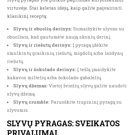
virtuvėje. Štai keletas idėjų, kaip galite paįvairinti
klasikinį receptą:
Slyvų ir obuolių derinys:
Sumaišykite slyvas su
obuoliais, kad gautumėte naują skonių derinį.
Slyvų ir riešutų derinys:
Į pyragą įdėkite
smulkintų graikinių riešutų, migdolų arba lazdynų
riešutų.
Slyvų ir šokolado derinys:
Į tešlą įmaišykite
kakavos miltelių arba šokolado gabalėlių.
Slyvų džemas:
Vietoj šviežių slyvų galite naudoti
slyvų džemą.
Slyvų crumble:
Paruoškite trupininį pyragą su
slyvomis.
SLYVŲ PYRAGAS: SVEIKATOS
PRIVALUMAI