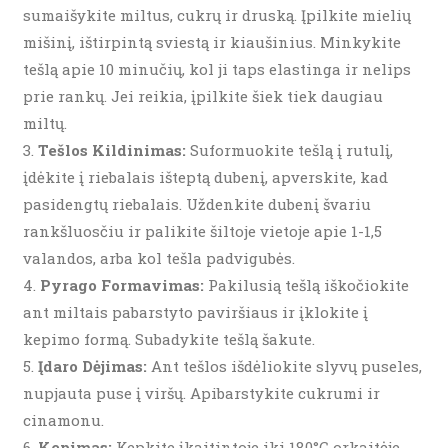
sumaišykite miltus, cukrų ir druską. Įpilkite mielių
mišinį, ištirpintą sviestą ir kiaušinius. Minkykite
tešlą apie 10 minučių, kol ji taps elastinga ir nelips
prie rankų. Jei reikia, įpilkite šiek tiek daugiau
miltų.
Tešlos Kildinimas:
Suformuokite tešlą į rutulį,
įdėkite į riebalais išteptą dubenį, apverskite, kad
pasidengtų riebalais. Uždenkite dubenį švariu
rankšluosčiu ir palikite šiltoje vietoje apie 1-1,5
valandos, arba kol tešla padvigubės.
Pyrago Formavimas:
Pakilusią tešlą iškočiokite
ant miltais pabarstyto paviršiaus ir įklokite į
kepimo formą. Subadykite tešlą šakute.
Įdaro Dėjimas:
Ant tešlos išdėliokite slyvų puseles,
nupjauta puse į viršų. Apibarstykite cukrumi ir
cinamonu.
Kepimas:
Kepkite įkaitintoje iki 180°C orkaitėje