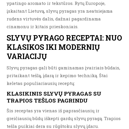
ypatingo aromato ir tekstūros. Rytų Europoje,
įskaitant Lietuvą, slyvų pyragas yra neatsiejama
rudens virtuvės dalis, dažnai pagardinama
cinamonu ir kitais prieskoniais.
SLYVŲ PYRAGO RECEPTAI: NUO
KLASIKOS IKI MODERNIŲ
VARIACIJŲ
Slyvų pyragas gali būti gaminamas įvairiais būdais,
pritaikant tešlą, įdarą ir kepimo techniką. Štai
keletas populiariausių receptų:
KLASIKINIS SLYVŲ PYRAGAS SU
TRAPIOS TEŠLOS PAGRINDU
Šis receptas yra vienas iš paprasčiausių ir
greičiausių būdų iškepti gardų slyvų pyragą. Trapios
tešla puikiai dera su rūgštoku slyvų įdaru.