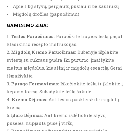
Apie 1 kg slyvų, perpjautų pusiau ir be kauliukų
Migdolų drožlės (papuošimui)
GAMINIMO EIGA:
Tešlos Paruošimas:
Paruoškite trapios tešlą pagal
klasikinio recepto instrukcijas.
Migdolų Kremo Paruošimas:
Dubenyje išplakite
sviestą su cukraus pudra iki purumo. Įmaišykite
maltus migdolus, kiaušinį ir migdolų esenciją. Gerai
išmaišykite.
Pyrago Formavimas:
Iškočiokite tešlą ir įklokite į
kepimo formą. Subadykite tešlą šakute.
Kremo Dėjimas:
Ant tešlos paskleiskite migdolų
kremą.
Įdaro Dėjimas:
Ant kremo išdėliokite slyvų
puseles, nupjauta puse į viršų.