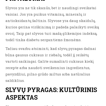
Slyvos yra ne tik skanūs, bet ir naudingi sveikatai
vaisiai. Jos yra puikus vitaminų, mineralų ir
antioksidantų šaltinis. Slyvose yra daug skaidulų,
kurios gerina virškinimą ir padeda palaikyti sveiką
svorį. Taip pat slyvos turi mažą glikemijos indeksą,
todėl tinka diabetu sergantiems žmonėms.
Tačiau svarbu atsiminti, kad slyvų pyragas dažnai
būna gausus cukraus ir riebalų, todėl jį reikėtų
vartoti saikingai. Galite sumažinti cukraus kiekį
recepte arba naudoti sveikesnius ingredientus,
pavyzdžiui, pilno grūdo miltus arba natūralius
saldiklius.
SLYVŲ PYRAGAS: KULTŪRINIS
ASPEKTAS