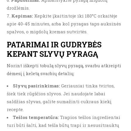
Papuošimas:
Apibarstykite pyragą migdolų
drožlėmis.
Kepimas:
Kepkite įkaitintoje iki 180°C orkaitėje
apie 40-45 minutes, arba kol pyragas taps auksinės
spalvos, o migdolų kremas sutvirtės.
PATARIMAI IR GUDRYBĖS
KEPANT SLYVŲ PYRAGĄ
Norint iškepti tobulą slyvų pyragą, svarbu atkreipti
dėmesį į keletą svarbių detalių:
Slyvų pasirinkimas:
Geriausiai tinka tvirtos,
šiek tiek rūgščios slyvos. Jei naudojate labai
saldžias slyvas, galite sumažinti cukraus kiekį
recepte.
Tešlos temperatūra:
Trapios tešlos ingredientai
turi būti šalti, kad tešla būtų trapi ir nesusitrauktų