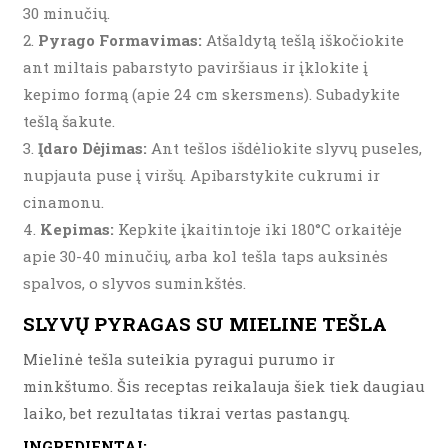
30 minučių.
Pyrago Formavimas:
Atšaldytą tešlą iškočiokite
ant miltais pabarstyto paviršiaus ir įklokite į
kepimo formą (apie 24 cm skersmens). Subadykite
tešlą šakute.
Įdaro Dėjimas:
Ant tešlos išdėliokite slyvų puseles,
nupjauta puse į viršų. Apibarstykite cukrumi ir
cinamonu.
Kepimas:
Kepkite įkaitintoje iki 180°C orkaitėje
apie 30-40 minučių, arba kol tešla taps auksinės
spalvos, o slyvos suminkštės.
SLYVŲ PYRAGAS SU MIELINE TEŠLA
Mielinė tešla suteikia pyragui purumo ir
minkštumo. Šis receptas reikalauja šiek tiek daugiau
laiko, bet rezultatas tikrai vertas pastangų.
INGREDIENTAI: