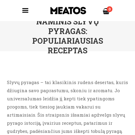
0
NAMINIS SLYVŲ
PYRAGAS:
POPULIARIAUSIAS
RECEPTAS
Slyvų pyragas – tai klasikinis rudens desertas, kuris
džiugina savo paprastumu, skoniu ir aromatu. Jo
universalumas leidžia jį kepti tiek ypatingoms
progoms, tiek tiesiog jaukiam vakarui su
artimaisiais. Šis straipsnis išsamiai apžvelgs slyvų
pyrago istoriją, įvairius receptus, patarimus ir
gudrybes, padėsiančius jums iškepti tobulą pyragą.