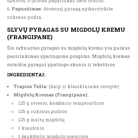
spalvos, o įkištas pagaliukas išeis švarus.
Papuošimas:
Atvėsusį pyragą apibarstykite
cukraus pudra.
SLYVŲ PYRAGAS SU MIGDOLŲ KREMU
(FRANGIPANE)
Šis rafinuotas pyragas su migdolų kremu yra puikus
pasirinkimas ypatingoms progoms. Migdolų kremas
suteikia pyragui ypatingo skonio ir tekstūros.
INGREDIENTAI:
Trapios Tešla:
(kaip ir klasikiniame recepte)
Migdolų Kremas (Frangipane):
125 g sviesto, kambario temperatūros
125 g cukraus pudros
125 g maltų migdolų
1 kiaušinis
1 šaukštelis migdolų esencijos