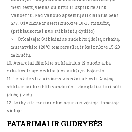
nesiliestų vienas su kitu) ir užpilkite šiltu
vandeniu, kad vanduo apsemtų stiklainius bent
2/3. Užvirkite ir sterilizuokite 10-15 minučių
(priklausomai nuo stiklainių dydžio).
Orkaitėje:
Stiklainius sudėkite į šaltą orkaitę,
nustatykite 120°C temperatūrą ir kaitinkite 15-20
minučių.
Atsargiai išimkite stiklainius iš puodo arba
orkaitės ir apverskite juos aukštyn kojomis.
Leiskite stiklainiams visiškai atvėsti. Atvėsę
stiklainiai turi būti sandarūs – dangteliai turi būti
įdubę į vidų.
Laikykite marinuotus agurkus vėsioje, tamsioje
vietoje.
PATARIMAI IR GUDRYBĖS