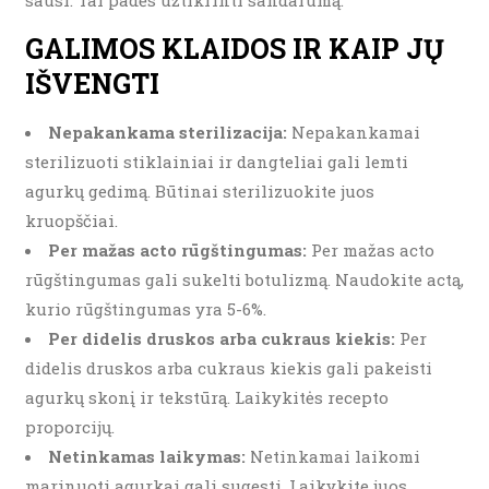
sausi. Tai padės užtikrinti sandarumą.
GALIMOS KLAIDOS IR KAIP JŲ
IŠVENGTI
Nepakankama sterilizacija:
Nepakankamai
sterilizuoti stiklainiai ir dangteliai gali lemti
agurkų gedimą. Būtinai sterilizuokite juos
kruopščiai.
Per mažas acto rūgštingumas:
Per mažas acto
rūgštingumas gali sukelti botulizmą. Naudokite actą,
kurio rūgštingumas yra 5-6%.
Per didelis druskos arba cukraus kiekis:
Per
didelis druskos arba cukraus kiekis gali pakeisti
agurkų skonį ir tekstūrą. Laikykitės recepto
proporcijų.
Netinkamas laikymas:
Netinkamai laikomi
marinuoti agurkai gali sugesti. Laikykite juos