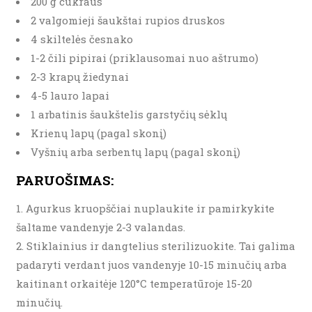
200 g cukraus
2 valgomieji šaukštai rupios druskos
4 skiltelės česnako
1-2 čili pipirai (priklausomai nuo aštrumo)
2-3 krapų žiedynai
4-5 lauro lapai
1 arbatinis šaukštelis garstyčių sėklų
Krienų lapų (pagal skonį)
Vyšnių arba serbentų lapų (pagal skonį)
PARUOŠIMAS:
Agurkus kruopščiai nuplaukite ir pamirkykite
šaltame vandenyje 2-3 valandas.
Stiklainius ir dangtelius sterilizuokite. Tai galima
padaryti verdant juos vandenyje 10-15 minučių arba
kaitinant orkaitėje 120°C temperatūroje 15-20
minučių.