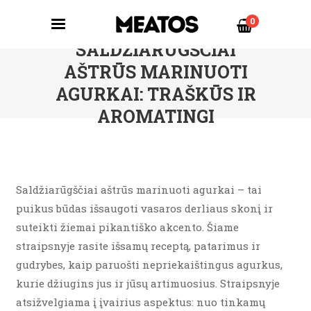
0
SALDŽIARŪGŠČIAI
AŠTRŪS MARINUOTI
AGURKAI: TRAŠKŪS IR
AROMATINGI
Saldžiarūgščiai aštrūs marinuoti agurkai – tai
puikus būdas išsaugoti vasaros derliaus skonį ir
suteikti žiemai pikantiško akcento. Šiame
straipsnyje rasite išsamų receptą, patarimus ir
gudrybes, kaip paruošti nepriekaištingus agurkus,
kurie džiugins jus ir jūsų artimuosius. Straipsnyje
atsižvelgiama į įvairius aspektus: nuo tinkamų