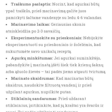
Traškumo paslaptis:
Norint, kad agurkai būtų
ypač traškūs, prieš marinavimą galite juos
pamirkyti šaltame vandenyje su ledu 4-6 valandas.
Marinavimo laikas:
Geriausias skonis
atsiskleidžia po 2-3 savaičių.
Eksperimentuokite su prieskoniais:
Nebijokite
eksperimentuoti su prieskoniais ir žolelėmis, kad
sukurtumėte savo unikalų receptą.
Agurkų minkštumas:
Jei agurkai suminkštėjo,
pabandykite į marinatą įdėti šiek tiek krienų šaknų
arba ąžuolo žievės – tai padės jiems atgauti tvirtumą.
Marinato skaidrumas:
Kad marinatas būtų
skaidrus, naudokite filtruotą vandenį ir prieš
užpilant agurkus, nupilkite putas.
Stiklainių sandarumas:
Prieš uždarant
stiklainius, įsitikinkite, kad jų kraštai yra švarūs ir