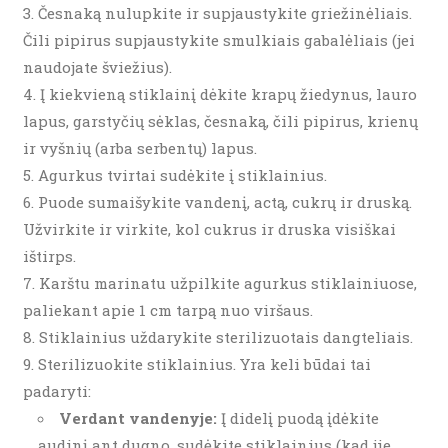
Česnaką nulupkite ir supjaustykite griežinėliais.
Čili pipirus supjaustykite smulkiais gabalėliais (jei
naudojate šviežius).
Į kiekvieną stiklainį dėkite krapų žiedynus, lauro
lapus, garstyčių sėklas, česnaką, čili pipirus, krienų
ir vyšnių (arba serbentų) lapus.
Agurkus tvirtai sudėkite į stiklainius.
Puode sumaišykite vandenį, actą, cukrų ir druską.
Užvirkite ir virkite, kol cukrus ir druska visiškai
ištirps.
Karštu marinatu užpilkite agurkus stiklainiuose,
paliekant apie 1 cm tarpą nuo viršaus.
Stiklainius uždarykite sterilizuotais dangteliais.
Sterilizuokite stiklainius. Yra keli būdai tai
padaryti:
Verdant vandenyje:
Į didelį puodą įdėkite
audinį ant dugno, sudėkite stiklainius (kad jie