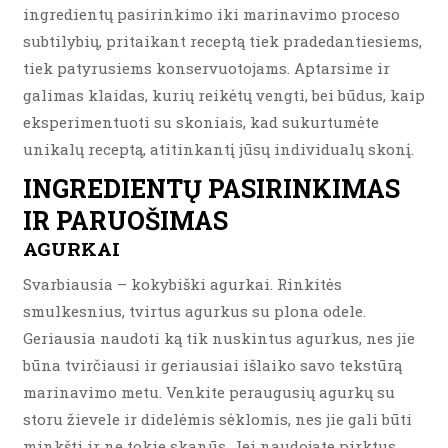
ingredientų pasirinkimo iki marinavimo proceso
subtilybių, pritaikant receptą tiek pradedantiesiems,
tiek patyrusiems konservuotojams. Aptarsime ir
galimas klaidas, kurių reikėtų vengti, bei būdus, kaip
eksperimentuoti su skoniais, kad sukurtumėte
unikalų receptą, atitinkantį jūsų individualų skonį.
INGREDIENTŲ PASIRINKIMAS
IR PARUOŠIMAS
AGURKAI
Svarbiausia – kokybiški agurkai. Rinkitės
smulkesnius, tvirtus agurkus su plona odele.
Geriausia naudoti ką tik nuskintus agurkus, nes jie
būna tvirčiausi ir geriausiai išlaiko savo tekstūrą
marinavimo metu. Venkite peraugusių agurkų su
storu žievele ir didelėmis sėklomis, nes jie gali būti
minkšti ir ne tokie skanūs. Jei naudojate pirktus