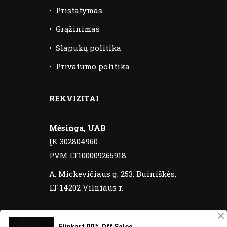
•
Pristatymas
•
Grąžinimas
•
Slapukų politika
•
Privatumo politika
REKVIZITAI
Mėsinga, UAB
ĮK 302804960
PVM LT100009265918
A. Mickevičiaus g. 253, Buiniškės,
LT-14202 Vilniaus r.