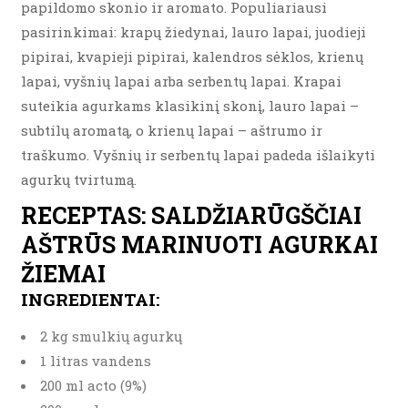
papildomo skonio ir aromato. Populiariausi
pasirinkimai: krapų žiedynai, lauro lapai, juodieji
pipirai, kvapieji pipirai, kalendros sėklos, krienų
lapai, vyšnių lapai arba serbentų lapai. Krapai
suteikia agurkams klasikinį skonį, lauro lapai –
subtilų aromatą, o krienų lapai – aštrumo ir
traškumo. Vyšnių ir serbentų lapai padeda išlaikyti
agurkų tvirtumą.
RECEPTAS: SALDŽIARŪGŠČIAI
AŠTRŪS MARINUOTI AGURKAI
ŽIEMAI
INGREDIENTAI:
2 kg smulkių agurkų
1 litras vandens
200 ml acto (9%)