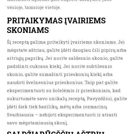
vėsioje, tamsioje vietoje.
PRITAIKYMAS ĮVAIRIEMS
SKONIAMS
Šį receptą galima pritaikyti įvairiems skoniams. Jei
mėgstate aštriau, galite įdėti daugiau čili pipirų arba
aitriųjų paprikų. Jei norite saldesnio skonio, galite
padidinti cukraus kiekį. Jei norite subtilesnio
skonio, galite sumažinti prieskonių kiekį arba
naudoti švelnesnius prieskonius. Taip pat galite
eksperimentuoti su žolelėmis ir prieskoniais, kad
sukurtumėte savo unikalų receptą. Pavyzdžiui, galite
įdėti šiek tiek bazilikų, mėtų arba rozmarinų.
Svarbiausia – nebijoti eksperimentuoti ir atrasti
savo mėgstamiausią skonį.