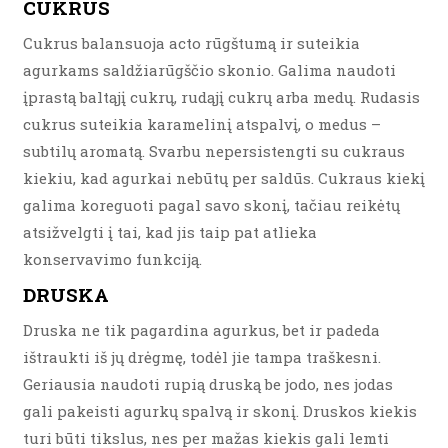
CUKRUS
Cukrus balansuoja acto rūgštumą ir suteikia
agurkams saldžiarūgščio skonio. Galima naudoti
įprastą baltąjį cukrų, rudąjį cukrų arba medų. Rudasis
cukrus suteikia karamelinį atspalvį, o medus –
subtilų aromatą. Svarbu nepersistengti su cukraus
kiekiu, kad agurkai nebūtų per saldūs. Cukraus kiekį
galima koreguoti pagal savo skonį, tačiau reikėtų
atsižvelgti į tai, kad jis taip pat atlieka
konservavimo funkciją.
DRUSKA
Druska ne tik pagardina agurkus, bet ir padeda
ištraukti iš jų drėgmę, todėl jie tampa traškesni.
Geriausia naudoti rupią druską be jodo, nes jodas
gali pakeisti agurkų spalvą ir skonį. Druskos kiekis
turi būti tikslus, nes per mažas kiekis gali lemti