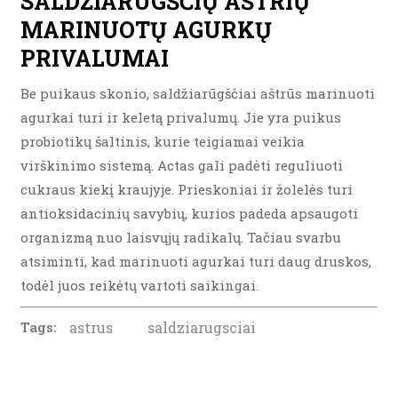
SALDŽIARŪGŠČIŲ AŠTRIŲ
MARINUOTŲ AGURKŲ
PRIVALUMAI
Be puikaus skonio, saldžiarūgščiai aštrūs marinuoti
agurkai turi ir keletą privalumų. Jie yra puikus
probiotikų šaltinis, kurie teigiamai veikia
virškinimo sistemą. Actas gali padėti reguliuoti
cukraus kiekį kraujyje. Prieskoniai ir žolelės turi
antioksidacinių savybių, kurios padeda apsaugoti
organizmą nuo laisvųjų radikalų. Tačiau svarbu
atsiminti, kad marinuoti agurkai turi daug druskos,
todėl juos reikėtų vartoti saikingai.
Tags:
astrus
saldziarugsciai