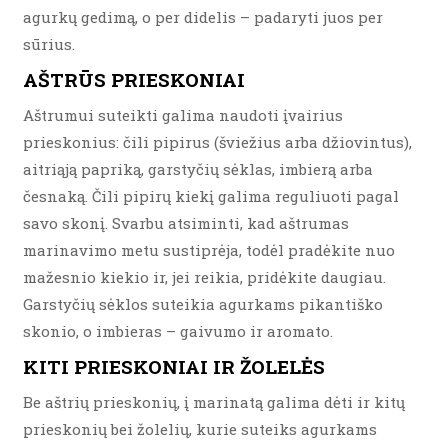
agurkų gedimą, o per didelis – padaryti juos per
sūrius.
AŠTRŪS PRIESKONIAI
Aštrumui suteikti galima naudoti įvairius
prieskonius: čili pipirus (šviežius arba džiovintus),
aitriąją papriką, garstyčių sėklas, imbierą arba
česnaką. Čili pipirų kiekį galima reguliuoti pagal
savo skonį. Svarbu atsiminti, kad aštrumas
marinavimo metu sustiprėja, todėl pradėkite nuo
mažesnio kiekio ir, jei reikia, pridėkite daugiau.
Garstyčių sėklos suteikia agurkams pikantiško
skonio, o imbieras – gaivumo ir aromato.
KITI PRIESKONIAI IR ŽOLELĖS
Be aštrių prieskonių, į marinatą galima dėti ir kitų
prieskonių bei žolelių, kurie suteiks agurkams