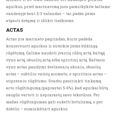
agurkus, prieš marinavimą juos pamirkykite šaltame
vandenyje bent 2-3 valandas – tai padės jiems
atgauti drėgmę ir išlikti traškiems.
ACTAS
Actas yra marinato pagrindas, kuris padeda
konservuoti agurkus ir suteikia jiems būdingą
rūgštumą. Galima naudoti įvairių rūšių actą: baltąjį
vyno actą, obuolių actą arba spiritinį actą. Baltasis
vyno actas pasižymi švelnesniu skoniu, obuolių
actas – subtiliu vaisių aromatu, o spiritinis actas –
stipresniu rūgštumu. Svarbu pasirinkti tinkamą
acto rūgštingumą (paprastai 5-6%), kad agurkai būtų
saugūs vartoti ir neprarastų savo tekstūros. Per
mažas rūgštingumas gali sukelti botulizmą, o per
didelis – suminkštinti agurkus.