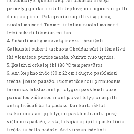
nesusidarytų gumuliukų. Jei padažas tirštėja
pernelyg greitai, nukelti keptuvę nuo ugnies ir įpilti
daugiau pieno. Palaipsniui supilti visą pieną,
nuolat maišant. Tuomet, ir toliau nuolat maišant,
lėtai suberti likusius miltus.
4. Suberti maltą muskatą ir gerai išmaišyti.
Galiausiai suberti tarkuotą Cheddar sūrį ir išmaišyti
iki vientisos, purios masės. Nuimti nuo ugnies.
5. Įkaitinti orkaitę iki 180 ºC temperatūros.
6. Ant kepimo indo (30 x 22 cm.) dugno paskleisti
trečdalį balto padažo. Tuomet išdėlioti pirmuosius
lazanijos lakštus, ant jų tolygiai paskleisti pusę
paruoštos vištienos ir ant jos vėl tolygiai užpilti
antrą trečdalį balto padažo. Dar kartą iškloti
makaronus, ant jų tolygiai paskleisti antrą pusę
vištienos padažo, viską tolygiai apipilti paskutiniu
trečdaliu balto padažo. Ant viršaus išdėlioti