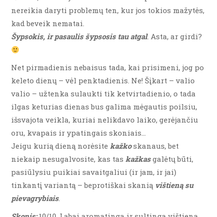
nereikia daryti problemų ten, kur jos tokios mažytės,
kad beveik nematai.
Šypsokis, ir pasaulis šypsosis tau atgal
. Asta, ar girdi?
Net pirmadienis nebaisus tada, kai prisimeni, jog po
keleto dienų – vėl penktadienis. Ne! Šįkart – valio
valio – užtenka sulaukti tik ketvirtadienio, o tada
ilgas keturias dienas bus galima mėgautis poilsiu,
išsvajota veikla, kuriai nelikdavo laiko, gerėjančiu
oru, kvapais ir ypatingais skoniais…
Jeigu kurią dieną norėsite
kažko
skanaus, bet
niekaip nesugalvosite, kas tas
kažkas
galėtų būti,
pasiūlysiu puikiai savaitgaliui (ir jam, ir jai)
tinkantį variantą – beprotiškai skanią
vištieną su
pievagrybiais
.
Skonis:
10/10. Labai aromatinga ir sultinga vištiena,