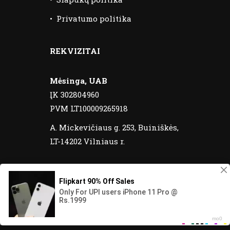
•
Privatumo politika
REKVIZITAI
Mėsinga, UAB
ĮK 302804960
PVM LT100009265918
A. Mickevičiaus g. 253, Buiniškės,
LT-14202 Vilniaus r.