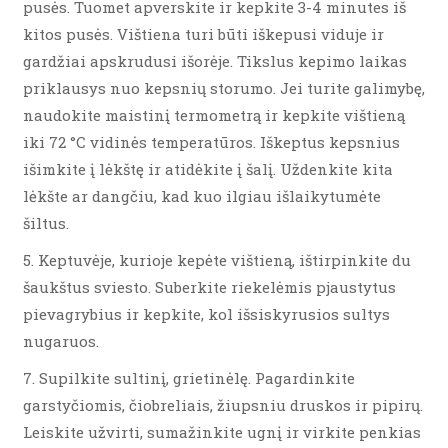
pusės. Tuomet apverskite ir kepkite 3-4 minutes iš
kitos pusės. Vištiena turi būti iškepusi viduje ir
gardžiai apskrudusi išorėje. Tikslus kepimo laikas
priklausys nuo kepsnių storumo. Jei turite galimybę,
naudokite maistinį termometrą ir kepkite vištieną
iki 72 °C vidinės temperatūros. Iškeptus kepsnius
išimkite į lėkštę ir atidėkite į šalį. Uždenkite kita
lėkšte ar dangčiu, kad kuo ilgiau išlaikytumėte
šiltus.
5. Keptuvėje, kurioje kepėte vištieną, ištirpinkite du
šaukštus sviesto. Suberkite riekelėmis pjaustytus
pievagrybius ir kepkite, kol išsiskyrusios sultys
nugaruos.
7. Supilkite sultinį, grietinėlę. Pagardinkite
garstyčiomis, čiobreliais, žiupsniu druskos ir pipirų.
Leiskite užvirti, sumažinkite ugnį ir virkite penkias