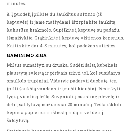
minutes.
8. Į puodelį įpilkite du šaukštus sultinio (iš
keptuvės) ir jame maišydami ištirpinkite šaukštą
kukurūzų krakmolo. Supilkite į keptuvę su padažu,
išmaišykite. Grąžinkite į keptuvę vištienos kepsnius.
Kaitinkite dar 4-5 minutes, kol padažas sutirštės.
GAMINIMO EIGA
Miltus sumaišyti su druska. Sudėti šaltą kubeliais
pjaustytą sviestą ir pirštais trinti tol, kol susidarys
smulkūs trupiniai. Viduryje padaryti duobutę, ten
įpilti šaukštą vandens ir įmušti kiaušinį. Išminkyti
lygią, vientisą tešlą. Suvynioti į maistinę plėvelę ir
dėti į šaldytuvą mažiausiai 20 minučių. Tešla iškloti
kepimo popieriumi ištiestą indą ir vėl dėti į
šaldytuvą.