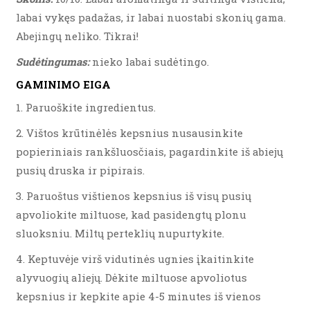
labai vykęs padažas, ir labai nuostabi skonių gama.
Abejingų neliko. Tikrai!
Sudėtingumas:
nieko labai sudėtingo.
GAMINIMO EIGA
1. Paruoškite ingredientus.
2. Vištos krūtinėlės kepsnius nusausinkite
popieriniais rankšluosčiais, pagardinkite iš abiejų
pusių druska ir pipirais.
3. Paruoštus vištienos kepsnius iš visų pusių
apvoliokite miltuose, kad pasidengtų plonu
sluoksniu. Miltų perteklių nupurtykite.
4. Keptuvėje virš vidutinės ugnies įkaitinkite
alyvuogių aliejų. Dėkite miltuose apvoliotus
kepsnius ir kepkite apie 4-5 minutes iš vienos