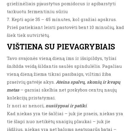
griežinėliais pjaustytus pomidorus ir apibarstyti
tarkuotu fermentiniu sūriu
7. Kepti apie 35 – 45 minutes, kol gražiai apskrus.
Prieš patiekiant leisti pastovėti bent 10 minučių, kad
šiek tiek sutvirtėtų.
VIŠTIENA SU PIEVAGRYBIAIS
Tavo svajonės vieną dieną ims ir išsipildys, tyliai
šnibžda veidą šildantis saulės spindulėlis. Pagaliau
vieną dieną žiema tikrai pasibaigs, viltimi žiba
praeivių gatvėje akys.
Ateina spalvų, skonių ir kvapų
metas
– garsiai skelbia net prekybos centrų naujų
kolekcijų pristatymai.
Ir nori ar nenori,
nusišypsai ir patiki
.
Kad niekas yra tie šalčiai – juk jie praeis, niekas yra
tie šlapi nuo netikėtų snaigių plaukai – juk jie
išdžius, niekas yra net baloms neatsparūs batai –