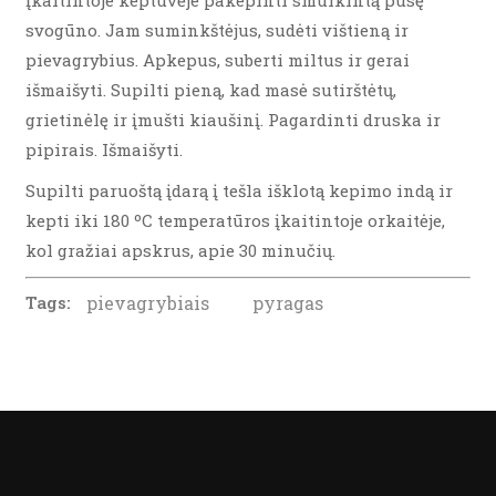
Įkaitintoje keptuvėje pakepinti smulkintą pusę
svogūno. Jam suminkštėjus, sudėti vištieną ir
pievagrybius. Apkepus, suberti miltus ir gerai
išmaišyti. Supilti pieną, kad masė sutirštėtų,
grietinėlę ir įmušti kiaušinį. Pagardinti druska ir
pipirais. Išmaišyti.
Supilti paruoštą įdarą į tešla išklotą kepimo indą ir
kepti iki 180 ºC temperatūros įkaitintoje orkaitėje,
kol gražiai apskrus, apie 30 minučių.
Tags:
pievagrybiais
pyragas