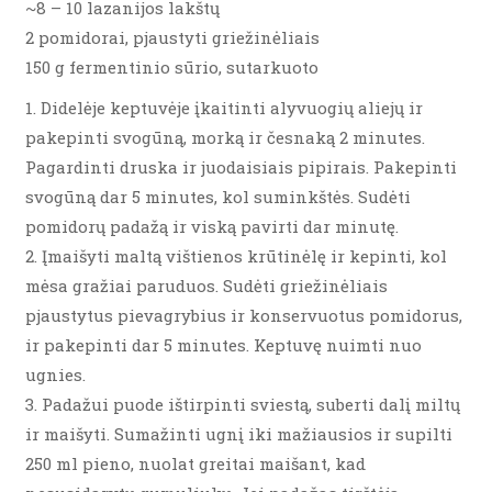
~8 – 10 lazanijos lakštų
2 pomidorai, pjaustyti griežinėliais
150 g fermentinio sūrio, sutarkuoto
1. Didelėje keptuvėje įkaitinti alyvuogių aliejų ir
pakepinti svogūną, morką ir česnaką 2 minutes.
Pagardinti druska ir juodaisiais pipirais. Pakepinti
svogūną dar 5 minutes, kol suminkštės. Sudėti
pomidorų padažą ir viską pavirti dar minutę.
2. Įmaišyti maltą vištienos krūtinėlę ir kepinti, kol
mėsa gražiai paruduos. Sudėti griežinėliais
pjaustytus pievagrybius ir konservuotus pomidorus,
ir pakepinti dar 5 minutes. Keptuvę nuimti nuo
ugnies.
3. Padažui puode ištirpinti sviestą, suberti dalį miltų
ir maišyti. Sumažinti ugnį iki mažiausios ir supilti
250 ml pieno, nuolat greitai maišant, kad