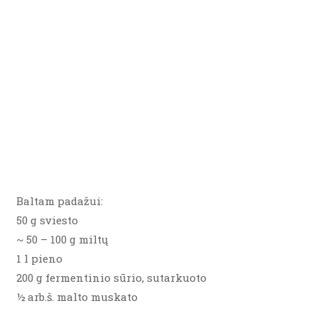
Baltam padažui:
50 g sviesto
~ 50 – 100 g miltų
1 l pieno
200 g fermentinio sūrio, sutarkuoto
½ arb.š. malto muskato