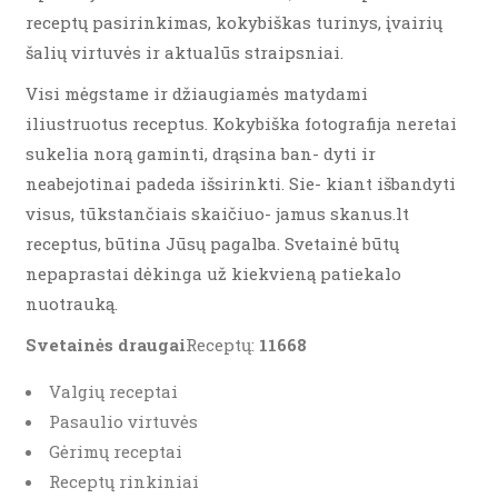
receptų pasirinkimas, kokybiškas turinys, įvairių
šalių virtuvės ir aktualūs straipsniai.
Visi mėgstame ir džiaugiamės matydami
iliustruotus receptus. Kokybiška fotografija neretai
sukelia norą gaminti, drąsina ban- dyti ir
neabejotinai padeda išsirinkti. Sie- kiant išbandyti
visus, tūkstančiais skaičiuo- jamus skanus.lt
receptus, būtina Jūsų pagalba. Svetainė būtų
nepaprastai dėkinga už kiekvieną patiekalo
nuotrauką.
Svetainės draugai
Receptų:
11668
Valgių receptai
Pasaulio virtuvės
Gėrimų receptai
Receptų rinkiniai