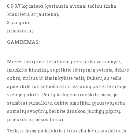
0,5-0,7 kg mėsos (geriausia aviena, tačiau tinka
kiauliena ar jautiena),
3 svogūnų,
prieskonių.
GAMINIMAS:
Mieles ištirpinkite šiltame piene arba vandenyje,
įmuškite kiaušinį, supilkite ištirpintą sviestą, dėkite
cukrų, miltus ir išminkykite tešlą. Dubenį su tešla
apdenkite rankšluoštuku ir valandą palikite šiltoje
vietoje pakilti. Per tą laiką pasiruoškite mėsą: ją
stambiai sumalkite, dėkite smulkiai pjaustytų arba
sumaltų svogūnų, berkite druskos, juodųjų pipirų,
prieskonių mėsos faršui.
Tešlą ir faršą padalykite į tris arba keturias dalis. Iš