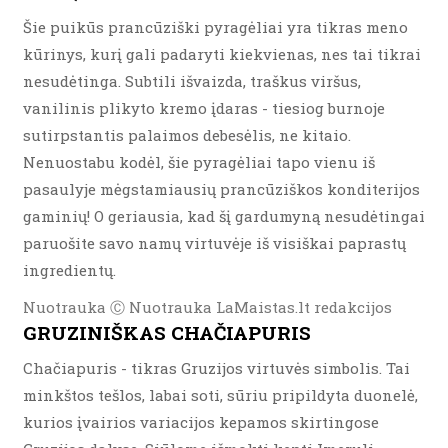
Šie puikūs prancūziški pyragėliai yra tikras meno
kūrinys, kurį gali padaryti kiekvienas, nes tai tikrai
nesudėtinga. Subtili išvaizda, traškus viršus,
vanilinis plikyto kremo įdaras - tiesiog burnoje
sutirpstantis palaimos debesėlis, ne kitaio.
Nenuostabu kodėl, šie pyragėliai tapo vienu iš
pasaulyje mėgstamiausių prancūziškos konditerijos
gaminių! O geriausia, kad šį gardumyną nesudėtingai
paruošite savo namų virtuvėje iš visiškai paprastų
ingredientų.
Nuotrauka Ⓒ Nuotrauka LaMaistas.lt redakcijos
GRUZINIŠKAS CHAČIAPURIS
Chačiapuris - tikras Gruzijos virtuvės simbolis. Tai
minkštos tešlos, labai soti, sūriu pripildyta duonelė,
kurios įvairios variacijos kepamos skirtingose