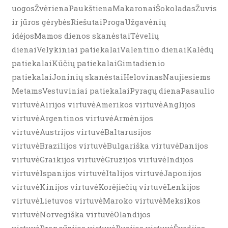
uogosŽvėrienaPaukštienaMakaronaiŠokoladasŽuvis
ir jūros gėrybėsRiešutaiProgaUžgavėnių
idėjosMamos dienos skanėstaiTėvelių
dienaiVelykiniai patiekalaiValentino dienaiKalėdų
patiekalaiKūčių patiekalaiGimtadienio
patiekalaiJoninių skanėstaiHelovinasNaujiesiems
MetamsVestuviniai patiekalaiPyragų dienaPasaulio
virtuvėAirijos virtuvėAmerikos virtuvėAnglijos
virtuvėArgentinos virtuvėArmėnijos
virtuvėAustrijos virtuvėBaltarusijos
virtuvėBrazilijos virtuvėBulgariška virtuvėDanijos
virtuvėGraikijos virtuvėGruzijos virtuvėIndijos
virtuvėIspanijos virtuvėItalijos virtuvėJaponijos
virtuvėKinijos virtuvėKorėjiečių virtuvėLenkijos
virtuvėLietuvos virtuvėMaroko virtuvėMeksikos
virtuvėNorvegiška virtuvėOlandijos