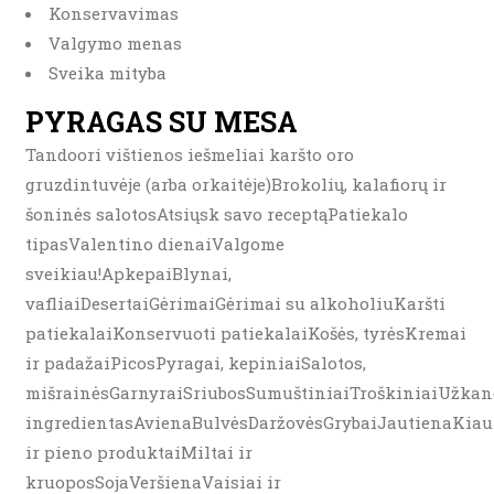
Konservavimas
Valgymo menas
Sveika mityba
PYRAGAS SU MESA
Tandoori vištienos iešmeliai karšto oro
gruzdintuvėje (arba orkaitėje)Brokolių, kalafiorų ir
šoninės salotosAtsiųsk savo receptąPatiekalo
tipasValentino dienaiValgome
sveikiau!ApkepaiBlynai,
vafliaiDesertaiGėrimaiGėrimai su alkoholiuKaršti
patiekalaiKonservuoti patiekalaiKošės, tyrėsKremai
ir padažaiPicosPyragai, kepiniaiSalotos,
mišrainėsGarnyraiSriubosSumuštiniaiTroškiniaiUžkand
ingredientasAvienaBulvėsDaržovėsGrybaiJautienaKiau
ir pieno produktaiMiltai ir
kruoposSojaVeršienaVaisiai ir