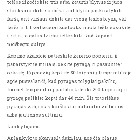
tešlos iškočiokite tris arba keturis blynus ir juos
sluoksniuokite su mėsa: ant blyno paskiratykite
faršą, ant viršaus dėkite dar vieną tešlos blyną, vėl
faršą ir t. t. Galiausiai susluoksniuotą tešlą susukite
į ritinį, o galus tvirtai užlenkite, kad kepant
neišbėgtų sultys.
Kepimo skardoje patieskite kepimo popierių, jį
pabarstykite miltais, dėkite pyragą ir pašaukite į
orkaitę. Iš pradžių kepkite 50 laipsnių temperatūroje
apie pusvalandį, kad pyragas tolygiai pakiltų,
tuomet temperatūrą padidinkite iki 200 laipsnių ir
pyragą palikite kepti dar 40 min. Šis totoriškas
pyragas valgomas karštas su natūraliu vištienos
arba jautienos sultiniu.
Lankytojams
Aplankykite skanus.lt dažniau, nes čia platus