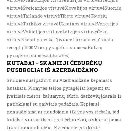
virtuvėPrancūzijos virtuvėRusijos virtuvėŠvedijos
virtuvėŠveicarijos virtuvėSlovakijos virtuvėSuomių
virtuvėTailando virtuvėTibeto virtuvėTotorių
virtuvėTurkijos virtuvėUkrainos virtuvėVengrijos
virtuvėVokietijos virtuvėLatvijos virtuvėČekų
virtuvėPagal paiešką: “pyrageliai su mesa” rasta
receptų 1000Mini pyragėliai su mėsaBulvių
pyragėliai su mėsa (Jūratės)
KUTABAI - SKANIEJI ČEBURĖKŲ
PUSBROLIAI IŠ AZERBAIDŽANO
Siūlome susipažinti su Azerbaidžane kepamais
kutabais. Plonytės tešlos pyragėliai kepami su
įvairiais mėsos, žalumynų, sūrio, daržovių įdarais ir
patiekiami su gaiviais padažais. Kepimui
nenaudojama ar naudojama tik vos vos riebalų, tad
kutabai yra sveikesni nei čeburekai, o skoniu jiems
tikrai nenusileidžia. Kviečiame įsitikinti!