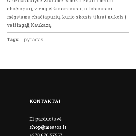
Gruzijos dalyse. Siūlome išmokti kepti Imeruli
chačiapurį, vieną iš žinomiausių ir labiausiai
mėgstamų chačiapurių, kurio skonis tikrai nukels į
vaišingąjį Kaukazą.
Tags:
pyragas
KONTAKTAI
El parduotuvė:
shop@meatos.lt
+370 670 57557