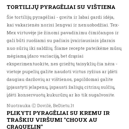
TORTILIJŲ PYRAGĖLIAI SU VIŠTIENA
Šie tortilijų pyragėliai - greita ir labai gardi idėja,
kai vakarienės norisi lengvai ir nenuobodžiai. Tex-
Mex virtuvėje jie žinomi pavadinimu čimičangos ir
gali būti ruošiami su pačiais įvairiausiais įdarais
nuo sūrių iki saldžių. Šiame recepte pateikėme mūsų
mėgiamą įdaro variaciją, bet drąsiai
eksperimentuokite, nes griežtų taisyklių čia nėra -
vietoje pupelių galite naudoti virtus ryžius ar įdėti
daugiau daržovių ar vištienos, papildomai galite
įpjaustyti jelapenų, įspausti žaliųjų citrinų sulčių,
įdėti konservuotų kukurūzų ar ko tik sugalvosite.
Nuotrauka Ⓒ Dovilė, BeDietu.lt
PLIKYTI PYRAGĖLIAI SU KREMU IR
TRAŠKIU VIRŠUMI "CHOUX AU
CRAQUELIN"