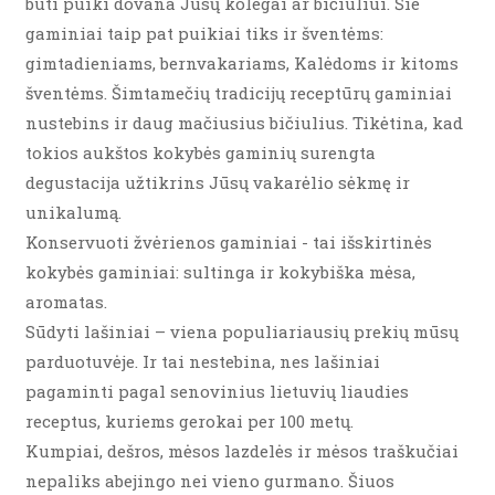
būti puiki dovana Jūsų kolegai ar bičiuliui. Šie
gaminiai taip pat puikiai tiks ir šventėms:
gimtadieniams, bernvakariams, Kalėdoms ir kitoms
šventėms. Šimtamečių tradicijų receptūrų gaminiai
nustebins ir daug mačiusius bičiulius. Tikėtina, kad
tokios aukštos kokybės gaminių surengta
degustacija užtikrins Jūsų vakarėlio sėkmę ir
unikalumą.
Konservuoti žvėrienos gaminiai - tai išskirtinės
kokybės gaminiai: sultinga ir kokybiška mėsa,
aromatas.
Sūdyti lašiniai – viena populiariausių prekių mūsų
parduotuvėje. Ir tai nestebina, nes lašiniai
pagaminti pagal senovinius lietuvių liaudies
receptus, kuriems gerokai per 100 metų.
Kumpiai, dešros, mėsos lazdelės ir mėsos traškučiai
nepaliks abejingo nei vieno gurmano. Šiuos