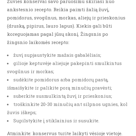
Žuvies konservai savo paruošimu skiriasi nuo
ankstesnio recepto. Reikia paimti žalią žuvį,
pomidorus, svogūnus, morkas, aliejų ir prieskonius
(druską, pipirus, lauro lapus). Kiekis gali būti
koreguojamas pagal jūsų skonį. Žingsnis po
žingsnio laikomės recepto:
žuvį supjaustykite mažais gabalėliais;
gilioje keptuvėje aliejuje pakepinti smulkintus
svogūnus ir morkas;
sudėkite pomidorus arba pomidorų pastą,
išmaišykite ir palikite porą minučių pravėsti;
suberkite susmulkintą žuvį ir prieskonius;
troškinkite 20-30 minučių ant silpnos ugnies, kol
žuvis iškeps;
Supilstykite į stiklainius ir susukite.
Atminkite: konservus turite laikyti vėsioje vietoje.