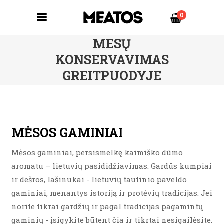
0
MESŲ
KONSERVAVIMAS
GREITPUODYJE
MĖSOS GAMINIAI
Mėsos gaminiai, persismelkę kaimiško dūmo
aromatu – lietuvių pasididžiavimas. Gardūs kumpiai
ir dešros, lašinukai - lietuvių tautinio paveldo
gaminiai, menantys istoriją ir protėvių tradicijas. Jei
norite tikrai gardžių ir pagal tradicijas pagamintų
gaminių - įsigykite būtent čia ir tikrtai nesigailėsite.