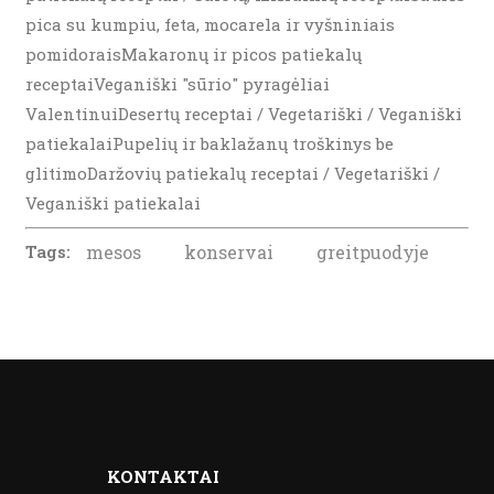
pica su kumpiu, feta, mocarela ir vyšniniais
pomidoraisMakaronų ir picos patiekalų
receptaiVeganiški "sūrio" pyragėliai
ValentinuiDesertų receptai / Vegetariški / Veganiški
patiekalaiPupelių ir baklažanų troškinys be
glitimoDaržovių patiekalų receptai / Vegetariški /
Veganiški patiekalai
Tags:
mesos
konservai
greitpuodyje
KONTAKTAI