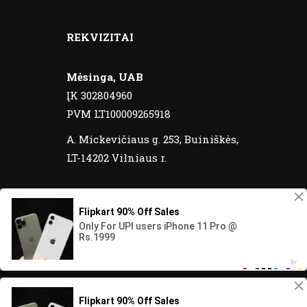
REKVIZITAI
Mėsinga, UAB
ĮK 302804960
PVM LT100009265918
A. Mickevičiaus g. 253, Buiniškės,
LT-14202 Vilniaus r.
© 2020 Meatos yra registruotas prekinis