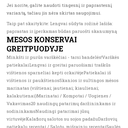
Jei norite, galite naudoti tingesnį ir paprastesnį
variantą, tačiau jis nėra skirtas saugojimui.
Taip pat skaitykite: Lengvai sūdyta rožinė lašiša:
paprastas ir įperkamas būdas paruošti skanumyną
MESOS KONSERVAI
GREITPUODYJE
Minkšti ir purūs varškėčiai - tarsi bandelės!Varškės
patiekalaiLengvai ir greitai paruošiami traškūs
vištienos sparneliai kepti orkaitėjePatiekalai iš
vištienos ir paukštienosSkanios ir sultingos mėsos
marinatas (vištienai; jautienai; kiaulienai;
kalakutienai)Marinatai / Kompotai / Uogienes /
Vakavimas20 naudingų patarimų daržininkams ir
sodininkamsNaudingi patarimai jūsų
virtuvėjeKalafiorų salotos su sojos padažuDaržovių
patiekalų receptai / Salotų, mišrainių receptaiSaulės