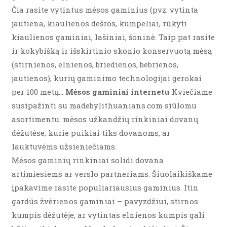
Čia rasite vytintus mėsos gaminius (pvz. vytinta
jautiena, kiaulienos dešros, kumpeliai, rūkyti
kiaulienos gaminiai, lašiniai, šoninė. Taip pat rasite
ir kokybišką ir išskirtinio skonio konservuotą mėsą
(stirnienos, elnienos, briedienos, bebrienos,
jautienos), kurių gaminimo technologijai gerokai
per 100 metų…
Mėsos gaminiai internetu
Kviečiame
susipažinti su madebylithuanians.com siūlomu
asortimentu: mėsos užkandžių rinkiniai dovanų
dėžutėse, kurie puikiai tiks dovanoms, ar
lauktuvėms užsieniečiams.
Mėsos gaminių rinkiniai solidi dovana
artimiesiems ar verslo partneriams. Šiuolaikiškame
įpakavime rasite populiariausius gaminius. Itin
gardūs žvėrienos gaminiai – pavyzdžiui, stirnos
kumpis dėžutėje, ar vytintas elnienos kumpis gali