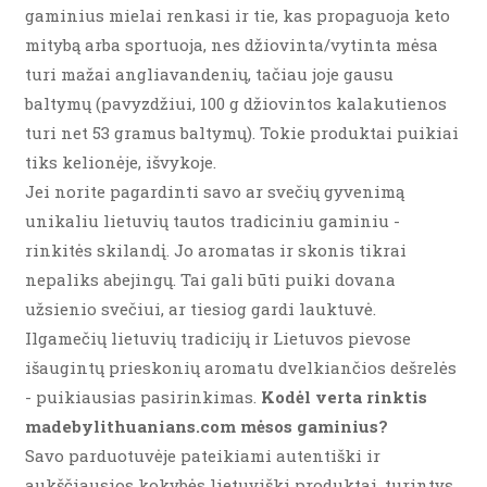
gaminius mielai renkasi ir tie, kas propaguoja keto
mitybą arba sportuoja, nes džiovinta/vytinta mėsa
turi mažai angliavandenių, tačiau joje gausu
baltymų (pavyzdžiui, 100 g džiovintos kalakutienos
turi net 53 gramus baltymų). Tokie produktai puikiai
tiks kelionėje, išvykoje.
Jei norite pagardinti savo ar svečių gyvenimą
unikaliu lietuvių tautos tradiciniu gaminiu -
rinkitės skilandį. Jo aromatas ir skonis tikrai
nepaliks abejingų. Tai gali būti puiki dovana
užsienio svečiui, ar tiesiog gardi lauktuvė.
Ilgamečių lietuvių tradicijų ir Lietuvos pievose
išaugintų prieskonių aromatu dvelkiančios dešrelės
- puikiausias pasirinkimas.
Kodėl verta rinktis
madebylithuanians.com mėsos gaminius?
Savo parduotuvėje pateikiami autentiški ir
aukščiausios kokybės lietuviški produktai, turintys