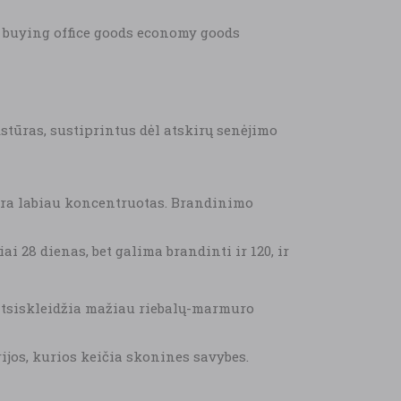
k buying office goods economy goods
stūras, sustiprintus dėl atskirų senėjimo
yra labiau koncentruotas. Brandinimo
 28 dienas, bet galima brandinti ir 120, ir
 atsiskleidžia mažiau riebalų-marmuro
ijos, kurios keičia skonines savybes.