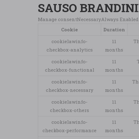
SAUSO BRANDIN
Manage consentNecessaryAlways Enabled
Cookie
Duration
cookielawinfo-
11
Th
checkbox-analytics
months
cookielawinfo-
11
checkbox-functional
months
cookielawinfo-
11
Th
checkbox-necessary
months
cookielawinfo-
11
Th
checkbox-others
months
cookielawinfo-
11
Th
checkbox-performance
months