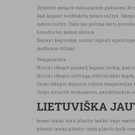
Išimkite mėsą iš vakuuminės pakuotės 30 m
kad kepant neištekėtų mėsos sultys. Iškepus
mėsos sultys. Tada jau galima berti prieskon
brandintos mėsos skonis.
Kepant keptuvėje, norint išgauti spalvinge
medienos dūmas.
Temperatūra.
Norint iškepti pusžalį kepsnį reikia, kad 
Norint iškepti sultingą vidutiniškai keptą 
Gerai iškepto kepsnio vidinė temperatūra tu
Jeigu neturite termometro, pasikliaukite sa
LIETUVIŠKA JAU
boxes tanks tank plastic tanks trays waste
plastic tanks plastic trays plastic bulk con