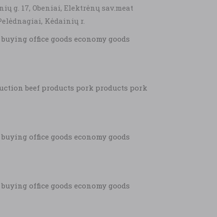
ių g. 17, Obeniai, Elektrėnų sav.meat
Pelėdnagiai, Kėdainių r.
k buying office goods economy goods
ction beef products pork products pork
k buying office goods economy goods
k buying office goods economy goods