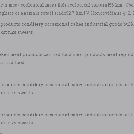
cts meat ecological meat fish ecological natural56 km | Oben
hter of animals retail trade92.7 km | V. Koncevičiaus g. 2, 
at products conditery occasional cakes industrial goods bul
 drinks sweets.
ked meat products canned food meat products meat reprodu
canned food
at products conditery occasional cakes industrial goods bul
 drinks sweets.
at products conditery occasional cakes industrial goods bul
 drinks sweets.
s