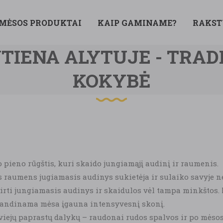
 MĖSOS PRODUKTAI
KAIP GAMINAME?
RAKST
TIENA ALYTUJE - TRADIC
KOKYBĖ
pieno rūgštis, kuri skaido jungiamąjį audinį ir raumenis.
raumens jugiamasis audinys sukietėja ir sulaiko savyje ned
 irti jungiamasis audinys ir skaidulos vėl tampa minkštos
u brandinama mėsa įgauna intensyvesnį skonį.
dviejų paprastų dalykų – raudonai rudos spalvos ir po mėso