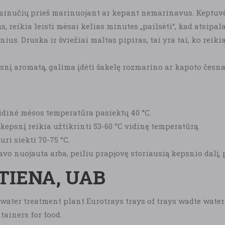
inučių prieš marinuojant ar kepant nemarinavus. Keptuvė a
, reikia leisti mėsai kelias minutes „pailsėti“, kad atsipal
ius. Druska ir šviežiai maltas pipiras, tai yra tai, ko reiki
snį aromatą, galima įdėti šakelę rozmarino ar kapoto česna
vidinė mėsos temperatūra pasiektų 40 °C.
kepsnį reikia užtikrinti 53-60 °C vidinę temperatūrą.
ri siekti 70-75 °C.
vo nuojauta arba, peiliu prapjovę storiausią kepsnio dalį, 
TIENA, UAB
water treatment plant Eurotrays trays of trays wadte water
tainers for food.