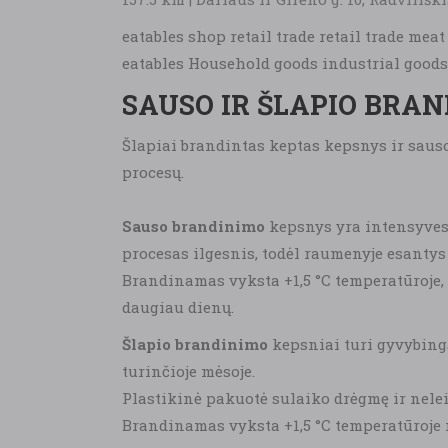
eatables shop retail trade retail trade me
eatables Household goods industrial goods
SAUSO IR ŠLAPIO BRA
Šlapiai brandintas keptas kepsnys ir sauso
procesų.
Sauso brandinimo
kepsnys yra intensyvesn
procesas ilgesnis, todėl raumenyje esantys
Brandinamas vyksta +1,5 °C temperatūroje, 8
daugiau dienų.
Šlapio brandinimo
kepsniai turi gyvybingą
turinčioje mėsoje.
Plastikinė pakuotė sulaiko drėgmę ir nelei
Brandinamas vyksta +1,5 °C temperatūroje