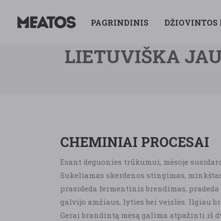
PAGRINDINIS
DŽIOVINTOS
LIETUVIŠKA JAU
CHEMINIAI PROCESAI
Esant deguonies trūkumui, mėsoje susidaro 
Sukeliamas skerdenos stingimas, minkštas 
prasideda fermentinis brendimas, pradeda
galvijo amžiaus, lyties bei veislės. Ilgia
Gerai brandintą mėsą galima atpažinti iš 