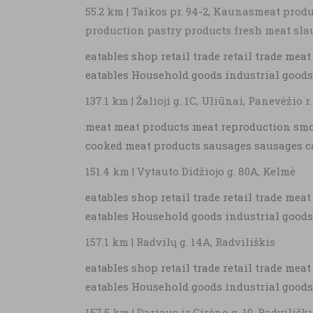
55.2 km | Taikos pr. 94-2, Kaunasmeat produ
production pastry products fresh meat slaug
eatables shop retail trade retail trade me
eatables Household goods industrial goods
137.1 km | Žalioji g. 1C, Uliūnai, Panevėžio r.
meat meat products meat reproduction smo
cooked meat products sausages sausages 
151.4 km | Vytauto Didžiojo g. 80A, Kelmė
eatables shop retail trade retail trade me
eatables Household goods industrial goods
157.1 km | Radvilų g. 14A, Radviliškis
eatables shop retail trade retail trade me
eatables Household goods industrial goods
157.5 km | Dariaus ir Girėno g. 10, Radviliški