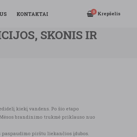
0
Krepšelis
US
KONTAKTAI
IJOS, SKONIS IR
idelį kiekį vandens. Po šio etapo
. Mėsos brandinimo trukmė priklauso nuo
s paspaudimo pirštu liekančios įdubos.