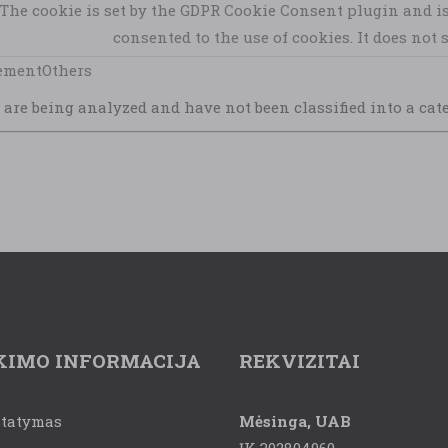
The cookie is set by the GDPR Cookie Consent plugin and is
consented to the use of cookies. It does not 
ementOthers
are being analyzed and have not been classified into a cate
KIMO INFORMACIJA
REKVIZITAI
statymas
Mėsinga, UAB
ĮK 302804960