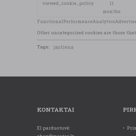
viewed_cookie_policy
11
months
FunctionalPerformanceAnalyticsAdvertis
Other uncategorized cookies are those that 
Tags:
jautiena
KONTAKTAI
PIR
El parduotuvė:
•
Pri
shop@meatos.lt