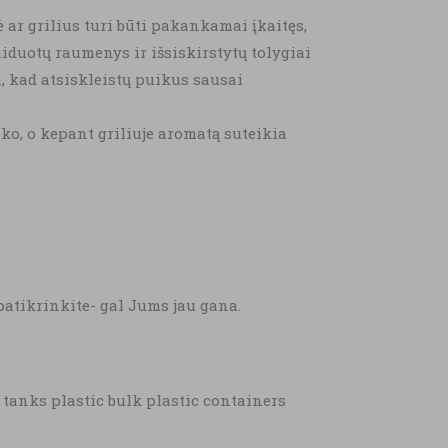
r grilius turi būti pakankamai įkaitęs,
aiduotų raumenys ir išsiskirstytų tolygiai
a, kad atsiskleistų puikus sausai
ko, o kepant griliuje aromatą suteikia
patikrinkite- gal Jums jau gana.
 tanks plastic bulk plastic containers