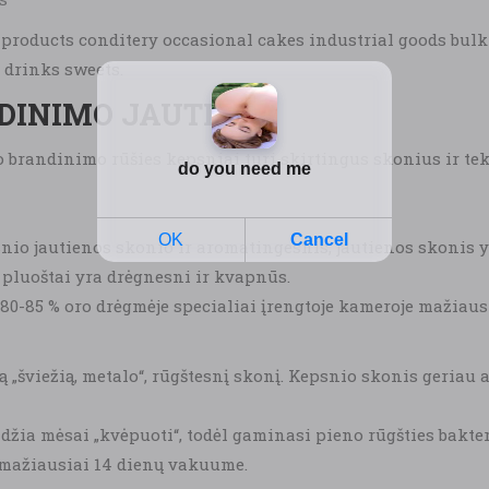
at products conditery occasional cakes industrial goods bul
 drinks sweets.
NDINIMO JAUTIENA
 brandinimo rūšies kepsniai turi skirtingus skonius ir tek
io jautienos skonio ir aromatingesnis, jautienos skonis 
 pluoštai yra drėgnesni ir kvapnūs.
0-85 % oro drėgmėje specialiai įrengtoje kameroje mažiausiai
 „šviežią, metalo“, rūgštesnį skonį. Kepsnio skonis geriau
džia mėsai „kvėpuoti“, todėl gaminasi pieno rūgšties bakter
 mažiausiai 14 dienų vakuume.