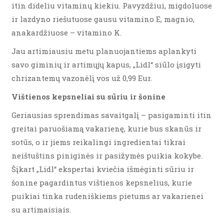
itin dideliu vitaminų kiekiu. Pavyzdžiui, migdoluose
ir lazdyno riešutuose gausu vitamino E, magnio,
anakardžiuose – vitamino K.
Jau artimiausiu metu planuojantiems aplankyti
savo giminių ir artimųjų kapus, „Lidl“ siūlo įsigyti
chrizantemų vazonėlį vos už 0,99 Eur.
Vištienos kepsneliai su sūriu ir šonine
Geriausias sprendimas savaitgalį – pasigaminti itin
greitai paruošiamą vakarienę, kurie bus skanūs ir
sotūs, o ir jiems reikalingi ingredientai tikrai
neištuštins piniginės ir pasižymės puikia kokybe.
Šįkart „Lidl“ ekspertai kviečia išmėginti sūriu ir
šonine pagardintus vištienos kepsnelius, kurie
puikiai tinka rudeniškiems pietums ar vakarienei
su artimaisiais.