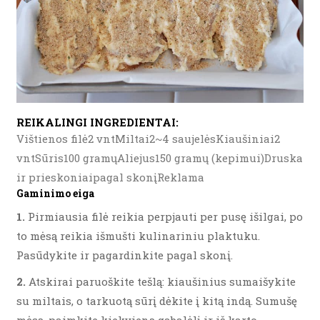
REIKALINGI INGREDIENTAI:
Vištienos filė2 vntMiltai2~4 saujelėsKiaušiniai2
vntSūris100 gramųAliejus150 gramų (kepimui)Druska
ir prieskoniaipagal skonįReklama
Gaminimo eiga
1.
Pirmiausia filė reikia perpjauti per pusę išilgai, po
to mėsą reikia išmušti kulinariniu plaktuku.
Pasūdykite ir pagardinkite pagal skonį.
2.
Atskirai paruoškite tešlą: kiaušinius sumaišykite
su miltais, o tarkuotą sūrį dėkite į kitą indą. Sumušę
mėsą, paimkite kiekvieną gabalėlį ir iš karto