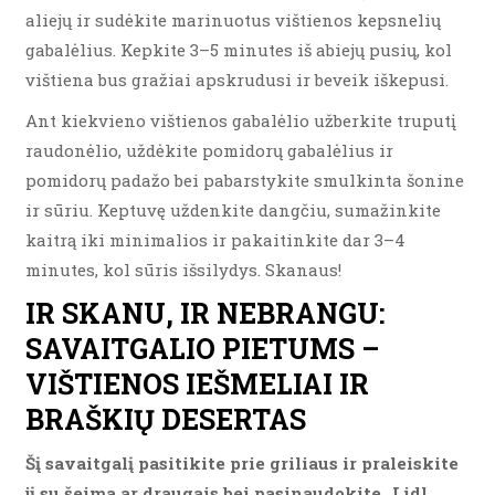
aliejų ir sudėkite marinuotus vištienos kepsnelių
gabalėlius. Kepkite 3–5 minutes iš abiejų pusių, kol
vištiena bus gražiai apskrudusi ir beveik iškepusi.
Ant kiekvieno vištienos gabalėlio užberkite truputį
raudonėlio, uždėkite pomidorų gabalėlius ir
pomidorų padažo bei pabarstykite smulkinta šonine
ir sūriu. Keptuvę uždenkite dangčiu, sumažinkite
kaitrą iki minimalios ir pakaitinkite dar 3–4
minutes, kol sūris išsilydys. Skanaus!
IR SKANU, IR NEBRANGU:
SAVAITGALIO PIETUMS –
VIŠTIENOS IEŠMELIAI IR
BRAŠKIŲ DESERTAS
Šį savaitgalį pasitikite prie griliaus ir praleiskite
jį su šeima ar draugais bei pasinaudokite „Lidl