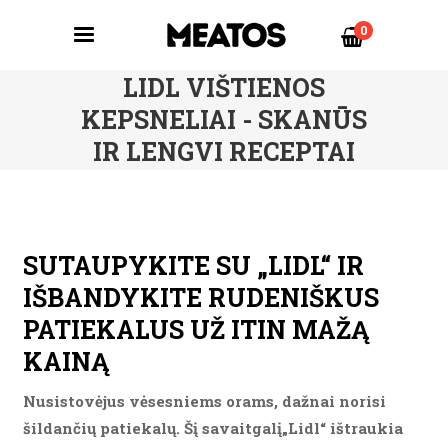
0
LIDL VIŠTIENOS
KEPSNELIAI - SKANŪS
IR LENGVI RECEPTAI
SUTAUPYKITE SU „LIDL“ IR
IŠBANDYKITE RUDENIŠKUS
PATIEKALUS UŽ ITIN MAŽĄ
KAINĄ
Nusistovėjus vėsesniems orams, dažnai norisi
šildančių patiekalų. Šį savaitgalį„Lidl“ ištraukia