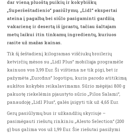
dar vieną pluoštą puikių ir kokybiškų
„Superšeštadienio“ pasiūlymų. „Lidl“ ekspertai
ateina į pagalbą bei siūlo pasigaminti gardžią
vakarienę ir desertą iš įprastų, tačiau šaltajam
metų laikui itin tinkamų ingredientų, kuriuos
rasite už mažas kainas.
Tik šį šeštadienį kilogramas viščiukų broilerių
ketvirčių mėsos su „Lidl Plus“ mobiliąja programėle
kainuos vos 3,99 Eur. Ši vištiena ne tik pigi, bet ir
pažymėta „Eurofins“ logotipu, kuris parodo atitikimą
aukštos kokybės reikalavimams. Sūrio mėgėjai 800 g
pakuotę riekelėmis pjaustyto sūrio „Pilos Salami“,
panaudoję „Lidl Plus“, galės įsigyti tik už 4,65 Eur.
Gerų pasiūlymų bus ir užkandžių skyriuje –
pasimėgauti riešutų rinkiniu „Alesto Selection“ (200
g) bus galima vos už 1,99 Eur. Šie riešutai pasižymi