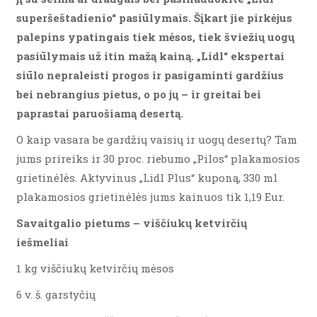
superšeštadienio“ pasiūlymais. Šįkart jie pirkėjus
palepins ypatingais tiek mėsos, tiek šviežių uogų
pasiūlymais už itin mažą kainą. „Lidl“ ekspertai
siūlo nepraleisti progos ir pasigaminti gardžius
bei nebrangius pietus, o po jų – ir greitai bei
paprastai paruošiamą desertą.
O kaip vasara be gardžių vaisių ir uogų desertų? Tam
jums prireiks ir 30 proc. riebumo „Pilos“ plakamosios
grietinėlės. Aktyvinus „Lidl Plus“ kuponą, 330 ml
plakamosios grietinėlės jums kainuos tik 1,19 Eur.
Savaitgalio pietums – viščiukų ketvirčių
iešmeliai
1 kg viščiukų ketvirčių mėsos
6 v. š. garstyčių