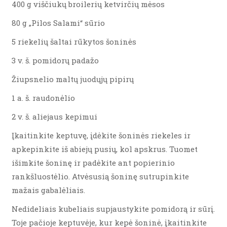
400 g viščiukų broilerių ketvirčių mėsos
80 g „Pilos Salami“ sūrio
5 riekelių šaltai rūkytos šoninės
3 v. š. pomidorų padažo
Žiupsnelio maltų juodųjų pipirų
1 a. š. raudonėlio
2 v. š. aliejaus kepimui
Įkaitinkite keptuvę, įdėkite šoninės riekeles ir
apkepinkite iš abiejų pusių, kol apskrus. Tuomet
išimkite šoninę ir padėkite ant popierinio
rankšluostėlio. Atvėsusią šoninę sutrupinkite
mažais gabalėliais.
Nedideliais kubeliais supjaustykite pomidorą ir sūrį.
Toje pačioje keptuvėje, kur kepė šoninė, įkaitinkite