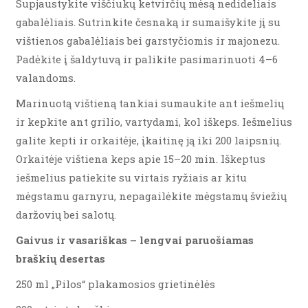
Supjaustykite viščiukų ketvirčių mėsą nedideliais
gabalėliais. Sutrinkite česnaką ir sumaišykite jį su
vištienos gabalėliais bei garstyčiomis ir majonezu.
Padėkite į šaldytuvą ir palikite pasimarinuoti 4–6
valandoms.
Marinuotą vištieną tankiai sumaukite ant iešmelių
ir kepkite ant grilio, vartydami, kol iškeps. Iešmelius
galite kepti ir orkaitėje, įkaitinę ją iki 200 laipsnių.
Orkaitėje vištiena keps apie 15–20 min. Iškeptus
iešmelius patiekite su virtais ryžiais ar kitu
mėgstamu garnyru, nepagailėkite mėgstamų šviežių
daržovių bei salotų.
Gaivus ir vasariškas – lengvai paruošiamas
braškių desertas
250 ml „Pilos“ plakamosios grietinėlės