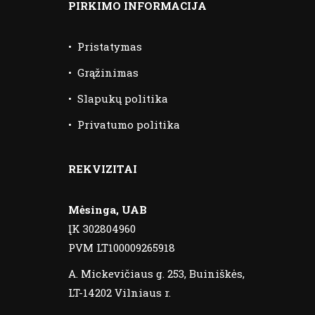
PIRKIMO INFORMACIJA
•
Pristatymas
•
Grąžinimas
•
Slapukų politika
•
Privatumo politika
REKVIZITAI
Mėsinga, UAB
ĮK 302804960
PVM LT100009265918
A. Mickevičiaus g. 253, Buiniškės,
LT-14202 Vilniaus r.