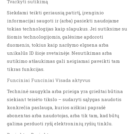
Tvarkyti sutikimą
Siekdami teikti geriausią patirtį, įrenginio
informacijai saugoti ir (arba) pasiekti naudojame
tokias technologijas kaip slapukus. Jei sutiksime su
šiomis technologijomis, galėsime apdoroti
duomenis, tokius kaip naršymo elgsena arba
unikalūs ID šioje svetainėje. Nesutikimas arba
sutikimo atšaukimas gali neigiamai paveikti tam
tikras funkcijas.
Funciniai Funciniai Visada aktyvus
Techninė saugykla arba prieiga yra griežtai būtina
siekiant teisėto tikslo – sudaryti sąlygas naudotis
konkrečia paslauga, kurios aiškiai paprašė
abonentas arba naudotojas, arba tik tam, kad būtų
galima perduoti ryšį elektroninių ryšių tinklu.