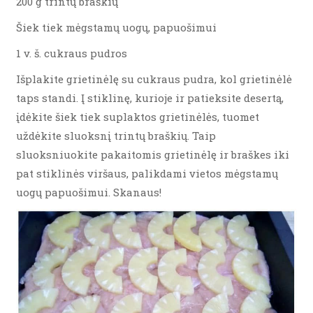
200 g trintų braškių
Šiek tiek mėgstamų uogų, papuošimui
1 v. š. cukraus pudros
Išplakite grietinėlę su cukraus pudra, kol grietinėlė
taps standi. Į stiklinę, kurioje ir patieksite desertą,
įdėkite šiek tiek suplaktos grietinėlės, tuomet
uždėkite sluoksnį trintų braškių. Taip
sluoksniuokite pakaitomis grietinėlę ir braškes iki
pat stiklinės viršaus, palikdami vietos mėgstamų
uogų papuošimui. Skanaus!