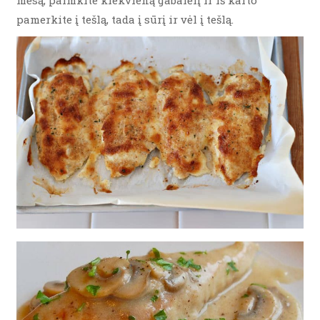
pamerkite į tešlą, tada į sūrį ir vėl į tešlą.