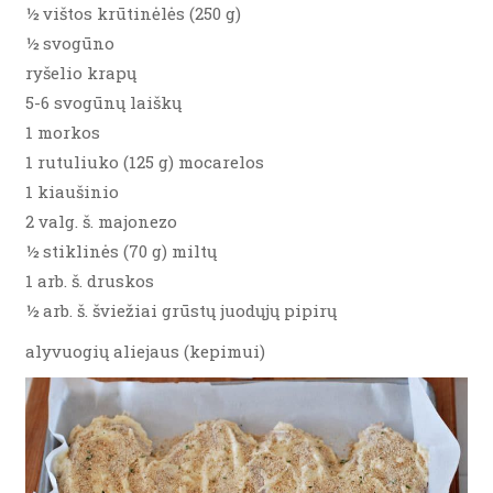
½ vištos krūtinėlės (250 g)
½ svogūno
ryšelio krapų
5-6 svogūnų laiškų
1 morkos
1 rutuliuko (125 g) mocarelos
1 kiaušinio
2 valg. š. majonezo
½ stiklinės (70 g) miltų
1 arb. š. druskos
½ arb. š. šviežiai grūstų juodųjų pipirų
alyvuogių aliejaus (kepimui)