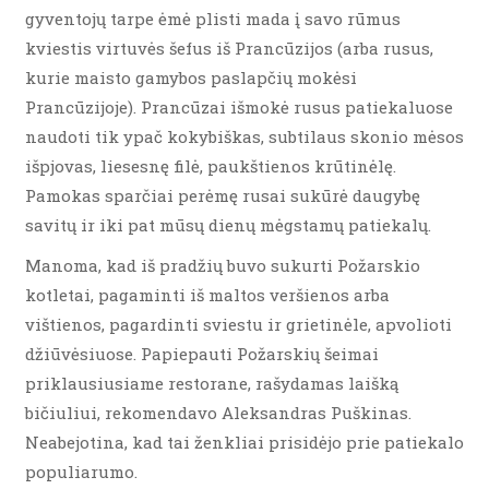
gyventojų tarpe ėmė plisti mada į savo rūmus
kviestis virtuvės šefus iš Prancūzijos (arba rusus,
kurie maisto gamybos paslapčių mokėsi
Prancūzijoje). Prancūzai išmokė rusus patiekaluose
naudoti tik ypač kokybiškas, subtilaus skonio mėsos
išpjovas, liesesnę filė, paukštienos krūtinėlę.
Pamokas sparčiai perėmę rusai sukūrė daugybę
savitų ir iki pat mūsų dienų mėgstamų patiekalų.
Manoma, kad iš pradžių buvo sukurti Požarskio
kotletai, pagaminti iš maltos veršienos arba
vištienos, pagardinti sviestu ir grietinėle, apvolioti
džiūvėsiuose. Papiepauti Požarskių šeimai
priklausiusiame restorane, rašydamas laišką
bičiuliui, rekomendavo Aleksandras Puškinas.
Neabejotina, kad tai ženkliai prisidėjo prie patiekalo
populiarumo.