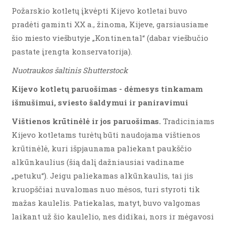
Požarskio kotletų įkvėpti Kijevo kotletai buvo
pradėti gaminti XX a., žinoma, Kijeve, garsiausiame
šio miesto viešbutyje „Kontinental“ (dabar viešbučio
pastate įrengta konservatorija).
Nuotraukos šaltinis Shutterstock
Kijevo kotletų paruošimas - dėmesys tinkamam
išmušimui, sviesto šaldymui ir paniravimui
Vištienos krūtinėlė ir jos paruošimas.
Tradiciniams
Kijevo kotletams turėtų būti naudojama vištienos
krūtinėlė, kuri išpjaunama paliekant paukščio
alkūnkaulius (šią dalį dažniausiai vadiname
„petuku“). Jeigu paliekamas alkūnkaulis, tai jis
kruopščiai nuvalomas nuo mėsos, turi styroti tik
mažas kaulelis. Patiekalas, matyt, buvo valgomas
laikant už šio kaulelio, nes didikai, nors ir mėgavosi