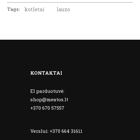
Tags:
kotletai
lauzo
KONTAKTAI
El parduotuvė:
shop@meatos.lt
+370 670 57557
Verslui:
+370 664 31611