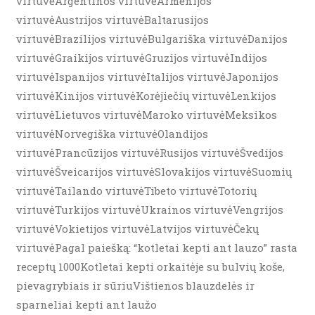
virtuvėArgentinos virtuvėArmėnijos
virtuvėAustrijos virtuvėBaltarusijos
virtuvėBrazilijos virtuvėBulgariška virtuvėDanijos
virtuvėGraikijos virtuvėGruzijos virtuvėIndijos
virtuvėIspanijos virtuvėItalijos virtuvėJaponijos
virtuvėKinijos virtuvėKorėjiečių virtuvėLenkijos
virtuvėLietuvos virtuvėMaroko virtuvėMeksikos
virtuvėNorvegiška virtuvėOlandijos
virtuvėPrancūzijos virtuvėRusijos virtuvėŠvedijos
virtuvėŠveicarijos virtuvėSlovakijos virtuvėSuomių
virtuvėTailando virtuvėTibeto virtuvėTotorių
virtuvėTurkijos virtuvėUkrainos virtuvėVengrijos
virtuvėVokietijos virtuvėLatvijos virtuvėČekų
virtuvėPagal paiešką: “kotletai kepti ant lauzo” rasta
receptų 1000Kotletai kepti orkaitėje su bulvių koše,
pievagrybiais ir sūriuVištienos blauzdelės ir
sparneliai kepti ant laužo