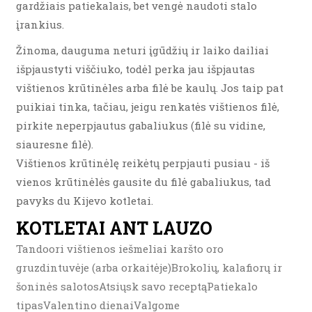
gardžiais patiekalais, bet vengė naudoti stalo
įrankius.
Žinoma, dauguma neturi įgūdžių ir laiko dailiai
išpjaustyti viščiuko, todėl perka jau išpjautas
vištienos krūtinėles arba filė be kaulų. Jos taip pat
puikiai tinka, tačiau, jeigu renkatės vištienos filė,
pirkite neperpjautus gabaliukus (filė su vidine,
siauresne filė).
Vištienos krūtinėlę reikėtų perpjauti pusiau - iš
vienos krūtinėlės gausite du filė gabaliukus, tad
pavyks du Kijevo kotletai.
KOTLETAI ANT LAUZO
Tandoori vištienos iešmeliai karšto oro
gruzdintuvėje (arba orkaitėje)Brokolių, kalafiorų ir
šoninės salotosAtsiųsk savo receptąPatiekalo
tipasValentino dienaiValgome