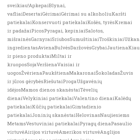
sveikiau!ApkepaiBlynai,
vafliaiDesertaiGėrimaiGėrimai su alkoholiuKaršti
patiekalaiKonservuoti patiekalaiKošės, tyrėsKremai
ir padažaiPicosPyragai, kepiniaiSalotos,
mišrainėsGarnyraiSriubosSumuštiniaiTroškiniaiUžkand
ingredientasAvienaBulvėsDaržovėsGrybaiJautienaKiau
ir pieno produktaiMiltai ir
kruoposSojaVeršienaVaisiai ir
uogosŽvėrienaPaukštienaMakaronaiŠokoladasŽuvis
ir jūros gėrybėsRiešutaiProgaUžgavėnių
idėjosMamos dienos skanėstaiTėvelių
dienaiVelykiniai patiekalaiValentino dienaiKalėdų
patiekalaiKūčių patiekalaiGimtadienio
patiekalaiJoninių skanėstaiHelovinasNaujiesiems
MetamsVestuviniai patiekalaiPyragų dienaPasaulio
virtuvėAirijos virtuvėAmerikos virtuvėAnglijos