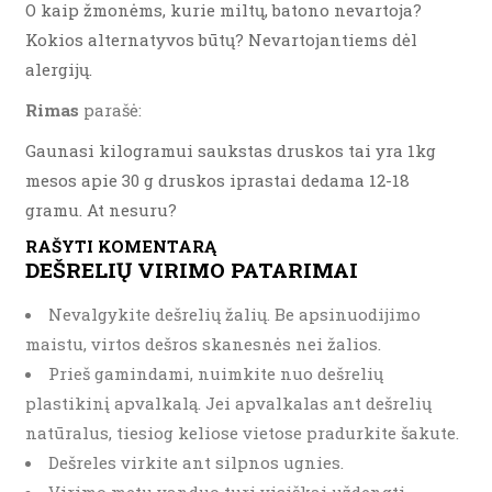
O kaip žmonėms, kurie miltų, batono nevartoja?
Kokios alternatyvos būtų? Nevartojantiems dėl
alergijų.
Rimas
parašė:
Gaunasi kilogramui saukstas druskos tai yra 1kg
mesos apie 30 g druskos iprastai dedama 12-18
gramu. At nesuru?
RAŠYTI KOMENTARĄ
DEŠRELIŲ VIRIMO PATARIMAI
Nevalgykite dešrelių žalių. Be apsinuodijimo
maistu, virtos dešros skanesnės nei žalios.
Prieš gamindami, nuimkite nuo dešrelių
plastikinį apvalkalą. Jei apvalkalas ant dešrelių
natūralus, tiesiog keliose vietose pradurkite šakute.
Dešreles virkite ant silpnos ugnies.