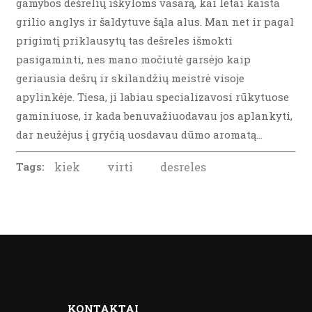
gamybos dešrelių iškyloms vasarą, kai lėtai kaista
grilio anglys ir šaldytuve šąla alus. Man net ir pagal
prigimtį priklausytų tas dešreles išmokti
pasigaminti, nes mano močiutė garsėjo kaip
geriausia dešrų ir skilandžių meistrė visoje
apylinkėje. Tiesa, ji labiau specializavosi rūkytuose
gaminiuose, ir kada benuvažiuodavau jos aplankyti,
dar neužėjus į gryčią uosdavau dūmo aromatą…
Tags:
kiek
virti
desreles
KONTAKTAI