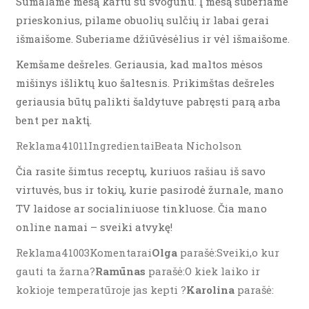
Sumalame mėsą kartu su svogūnu. Į mėsą suberiame
prieskonius, pilame obuolių sulčių ir labai gerai
išmaišome. Suberiame džiūvėsėlius ir vėl išmaišome.
Kemšame dešreles. Geriausia, kad maltos mėsos
mišinys išliktų kuo šaltesnis. Prikimštas dešreles
geriausia būtų palikti šaldytuve pabręsti parą arba
bent per naktį.
Reklama41011IngredientaiBeata Nicholson
Čia rasite šimtus receptų, kuriuos rašiau iš savo
virtuvės, bus ir tokių, kurie pasirodė žurnale, mano
TV laidose ar socialiniuose tinkluose. Čia mano
online namai – sveiki atvykę!
Reklama41003Komentarai
Olga
parašė:Sveiki,o kur
gauti ta žarna?
Ramūnas
parašė:O kiek laiko ir
kokioje temperatūroje jas kepti ?
Karolina
parašė: