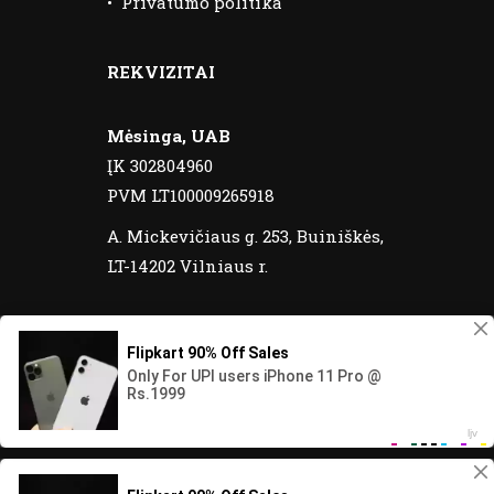
•
Privatumo politika
REKVIZITAI
Mėsinga, UAB
ĮK 302804960
PVM LT100009265918
A. Mickevičiaus g. 253, Buiniškės,
LT-14202 Vilniaus r.