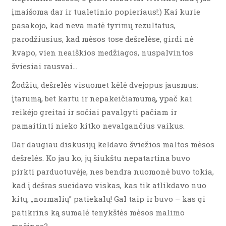
įmaišoma dar ir tualetinio popieriaus!:) Kai kurie
pasakojo, kad neva matė tyrimų rezultatus,
parodžiusius, kad mėsos tose dešrelėse, girdi nė
kvapo, vien neaiškios medžiagos, nuspalvintos
šviesiai rausvai…
Žodžiu, dešrelės visuomet kėlė dvejopus jausmus:
įtarumą, bet kartu ir nepakeičiamumą, ypač kai
reikėjo greitai ir sočiai pavalgyti pačiam ir
pamaitinti nieko kitko nevalgančius vaikus.
Dar daugiau diskusijų keldavo šviežios maltos mėsos
dešrelės. Ko jau ko, jų šiukštu nepatartina buvo
pirkti parduotuvėje, nes bendra nuomonė buvo tokia,
kad į dešras sueidavo viskas, kas tik atlikdavo nuo
kitų, „normalių” patiekalų! Gal taip ir buvo – kas gi
patikrins ką sumalė tenykštės mėsos malimo
mašinos?…