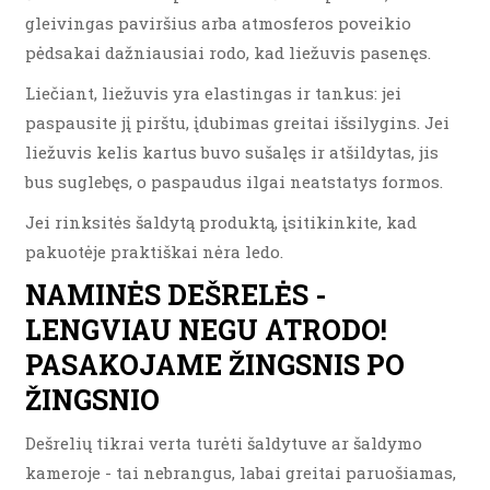
gleivingas paviršius arba atmosferos poveikio
pėdsakai dažniausiai rodo, kad liežuvis pasenęs.
Liečiant, liežuvis yra elastingas ir tankus: jei
paspausite jį pirštu, įdubimas greitai išsilygins. Jei
liežuvis kelis kartus buvo sušalęs ir atšildytas, jis
bus suglebęs, o paspaudus ilgai neatstatys formos.
Jei rinksitės šaldytą produktą, įsitikinkite, kad
pakuotėje praktiškai nėra ledo.
NAMINĖS DEŠRELĖS -
LENGVIAU NEGU ATRODO!
PASAKOJAME ŽINGSNIS PO
ŽINGSNIO
Dešrelių tikrai verta turėti šaldytuve ar šaldymo
kameroje - tai nebrangus, labai greitai paruošiamas,