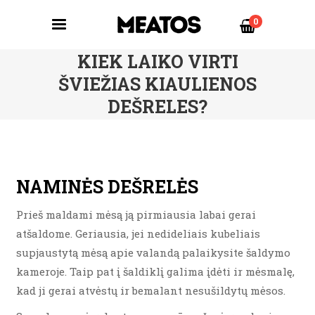
0
KIEK LAIKO VIRTI
ŠVIEŽIAS KIAULIENOS
DEŠRELES?
NAMINĖS DEŠRELĖS
Prieš maldami mėsą ją pirmiausia labai gerai
atšaldome. Geriausia, jei nedideliais kubeliais
supjaustytą mėsą apie valandą palaikysite šaldymo
kameroje. Taip pat į šaldiklį galima įdėti ir mėsmalę,
kad ji gerai atvėstų ir bemalant nesušildytų mėsos.