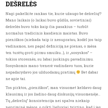
DEŠRELĖS
Nagi pakelkite rankas tie, kurie užaugo be dešrelių!?
Mano laikais (o laikai buvo gūdūs, sovietiniai)
dešrelės buvo toks kaip čia pasakius – turbūt
normalus tradicinis kasdienis maistas. Buvo
pieniškos (niekada taip ir nesupratau, kodėl jos taip
vadinamos, nes pagal definiciją ne pienas, o mėsa
ten turėtų groti pirmu smuiku…), ir „sosyskos” –
tokios storesnės, su labai juokingu pavadinimu.
Sosyskomis mano trenerė vadindavo tuos, kurie
nepadarydavo jos užduodamų pratimų
Bet dabar
ne apie tai.
Tos pirktos, „pieniškos”, man visuomet keldavo daug
klausimų ir jos žadino daug diskusijų visuomenėje…
Tų „dešrelių” konsistencija nei spalva niekaip
nepriminė mėsos, o pikti liežuviai tvirtino, kad į jas