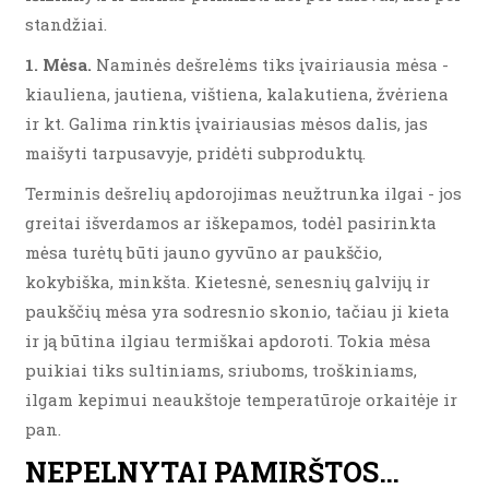
standžiai.
1. Mėsa.
Naminės dešrelėms tiks įvairiausia mėsa -
kiauliena, jautiena, vištiena, kalakutiena, žvėriena
ir kt. Galima rinktis įvairiausias mėsos dalis, jas
maišyti tarpusavyje, pridėti subproduktų.
Terminis dešrelių apdorojimas neužtrunka ilgai - jos
greitai išverdamos ar iškepamos, todėl pasirinkta
mėsa turėtų būti jauno gyvūno ar paukščio,
kokybiška, minkšta. Kietesnė, senesnių galvijų ir
paukščių mėsa yra sodresnio skonio, tačiau ji kieta
ir ją būtina ilgiau termiškai apdoroti. Tokia mėsa
puikiai tiks sultiniams, sriuboms, troškiniams,
ilgam kepimui neaukštoje temperatūroje orkaitėje ir
pan.
NEPELNYTAI PAMIRŠTOS…