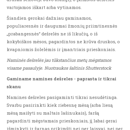
vartojamos iškart arba vytinamos.
Šiandien gerokai dažniau gaminamos,
populiaresnės ir daugumai žmonių priimtinesnės
„prabangesnės“ dešrelės ne iš likučių, o iš
kokybiškos mėsos, pagardintos ne krūva druskos, o
kvapniomis žolelėmis ir įmantriais prieskoniais.
Naminės dešrelės jau tūkstančius metų mėgstamos
visame pasaulyje. Nuotraukos šaltinis Shutterstock
Gaminame namines dešreles - paprasta ir tikrai
skanu
Namines dešreles pasigaminti tikrai nesudėtinga.
Svarbu pasirinkti kiek riebesnę mėsą (arba liesą
mėsą maišyti su maltais lašinukais), faršą
pagardinti mėgstamais prieskoniais, jį labai gerai
išminkyti ir žarnas prikimšti nei per laisvai, nei per