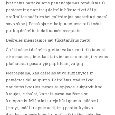
įvairiems patiekalams panaudojamas produktas. O
pasigaminę naminių dešrelių būsite tikri dėl jų
natūralios sudėties bei galėsite jas pagardinti pagal
savo skonį. Pasakojame, kaip namuose prikimšti
puikių dešrelių ir dalinamės receptais.
Dešrelės mėgstamos jau tūkstančius metų
Čirškindami dešreles greitai vakarienei tikriausiai
nė nesusimąstėte, kad tai vienas seniausių ir vienas
plačiausiai pasaulyje paplitusių valgių.
Neabejojama, kad dešrelės buvo sumanytos ir
pamėgtos dėl taupumo. Dešrelėms tradiciškai
naudotos įvairios mėsos nuopjovos, subproduktai,
kraujas, riebalai, kartais mėsa maišoma su
kruopomis. Mišiniai turėjo būti gausiai sūdomi
(matyt, todėl ir apsinuodijimų pasitaikydavo -
druska senovėje buvo brangi), o įkimštos dešrelės