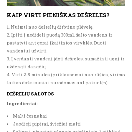
KAIP VIRTI PIENIŠKAS DEŠRELES?
Nuimti nuo dešrelių dirbtine plėvelę.
Įpilti į nedideli puodą 300ml. šalto vandens ir
pastatyti ant gerai įkaitintos viryklės. Duoti
vandeniui užvirti.
Į verdanti vandenį įdėti dešreles, sumažinti ugnį ir
uždengti dangčių.
Virti 2-5 minutes (priklausomai nuo rūšies, virimo
laikas dažniausiai nurodomas ant pakuotės).
DEŠRELIŲ SALOTOS
Ingredientai:
Malti česnakai
Juodieji pipirai, šviežiai malti
Salierai, pjaustyti plonais griežiniais, 1 stiklinė