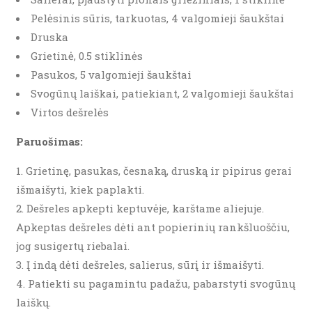
Pelėsinis sūris, tarkuotas, 4 valgomieji šaukštai
Druska
Grietinė, 0.5 stiklinės
Pasukos, 5 valgomieji šaukštai
Svogūnų laiškai, patiekiant, 2 valgomieji šaukštai
Virtos dešrelės
Paruošimas:
Grietinę, pasukas, česnaką, druską ir pipirus gerai
išmaišyti, kiek paplakti.
Dešreles apkepti keptuvėje, karštame aliejuje.
Apkeptas dešreles dėti ant popierinių rankšluoščiu,
jog susigertų riebalai.
Į indą dėti dešreles, salierus, sūrį ir išmaišyti.
Patiekti su pagamintu padažu, pabarstyti svogūnų
laiškų.