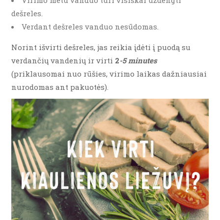
Virimo metu vanduo turi visiškai uždengti
dešreles.
Verdant dešreles vanduo nesūdomas.
Norint išvirti dešreles, jas reikia įdėti į puodą su
verdančių vandenių ir virti
2
-5 minutes
(priklausomai nuo rūšies, virimo laikas dažniausiai
nurodomas ant pakuotės).