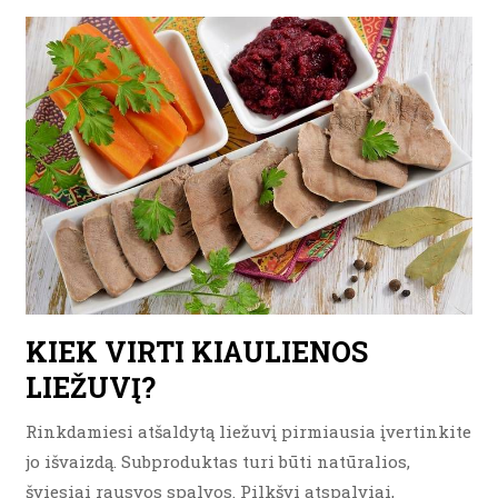
KIEK VIRTI KIAULIENOS
LIEŽUVĮ?
Rinkdamiesi atšaldytą liežuvį pirmiausia įvertinkite
jo išvaizdą. Subproduktas turi būti natūralios,
šviesiai rausvos spalvos. Pilkšvi atspalviai,