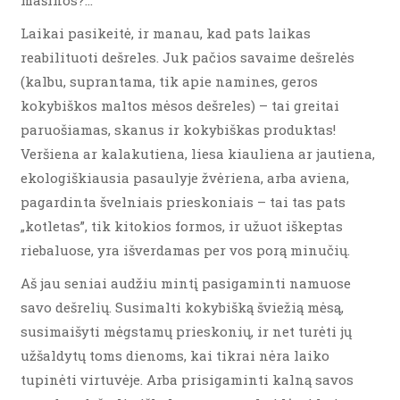
Laikai pasikeitė, ir manau, kad pats laikas
reabilituoti dešreles. Juk pačios savaime dešrelės
(kalbu, suprantama, tik apie namines, geros
kokybiškos maltos mėsos dešreles) – tai greitai
paruošiamas, skanus ir kokybiškas produktas!
Veršiena ar kalakutiena, liesa kiauliena ar jautiena,
ekologiškiausia pasaulyje žvėriena, arba aviena,
pagardinta švelniais prieskoniais – tai tas pats
„kotletas”, tik kitokios formos, ir užuot iškeptas
riebaluose, yra išverdamas per vos porą minučių.
Aš jau seniai audžiu mintį pasigaminti namuose
savo dešrelių. Susimalti kokybišką šviežią mėsą,
susimaišyti mėgstamų prieskonių, ir net turėti jų
užšaldytų toms dienoms, kai tikrai nėra laiko
tupinėti virtuvėje. Arba prisigaminti kalną savos