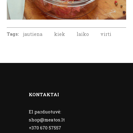
Tags:
jautiena
kiek
laiko
virti
KONTAKTAI
El parduotuvė:
shop@meatos.lt
+370 670 57557