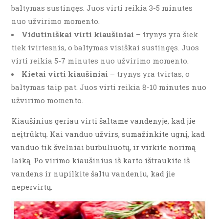
baltymas sustingęs. Juos virti reikia 3-5 minutes
nuo užvirimo momento.
Vidutiniškai virti kiaušiniai
– trynys yra šiek
tiek tvirtesnis, o baltymas visiškai sustingęs. Juos
virti reikia 5-7 minutes nuo užvirimo momento.
Kietai virti kiaušiniai
– trynys yra tvirtas, o
baltymas taip pat. Juos virti reikia 8-10 minutes nuo
užvirimo momento.
Kiaušinius geriau virti šaltame vandenyje, kad jie
neįtrūktų. Kai vanduo užvirs, sumažinkite ugnį, kad
vanduo tik švelniai burbuliuotų, ir virkite norimą
laiką. Po virimo kiaušinius iš karto ištraukite iš
vandens ir nupilkite šaltu vandeniu, kad jie
nepervirtų.