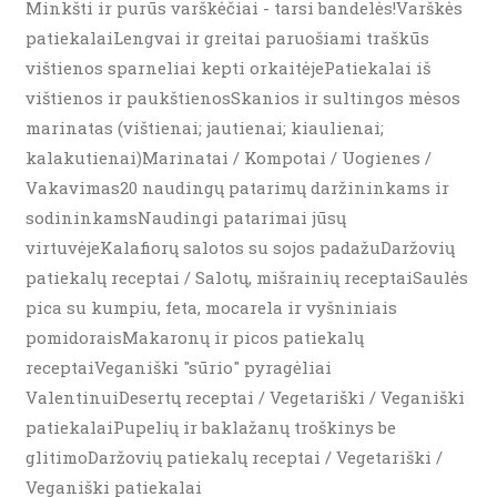
Minkšti ir purūs varškėčiai - tarsi bandelės!Varškės
patiekalaiLengvai ir greitai paruošiami traškūs
vištienos sparneliai kepti orkaitėjePatiekalai iš
vištienos ir paukštienosSkanios ir sultingos mėsos
marinatas (vištienai; jautienai; kiaulienai;
kalakutienai)Marinatai / Kompotai / Uogienes /
Vakavimas20 naudingų patarimų daržininkams ir
sodininkamsNaudingi patarimai jūsų
virtuvėjeKalafiorų salotos su sojos padažuDaržovių
patiekalų receptai / Salotų, mišrainių receptaiSaulės
pica su kumpiu, feta, mocarela ir vyšniniais
pomidoraisMakaronų ir picos patiekalų
receptaiVeganiški "sūrio" pyragėliai
ValentinuiDesertų receptai / Vegetariški / Veganiški
patiekalaiPupelių ir baklažanų troškinys be
glitimoDaržovių patiekalų receptai / Vegetariški /
Veganiški patiekalai