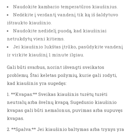
Naudokite kambario temperatūros kiaušinius.
Nedėkite į verdantį vandenį tik ką iš šaldytuvo
ištraukto kiaušinio.
Naudokite nedidelį puodą, kad kiaušiniai
netrukdytų vieni kitiems.
Jei kiaušinio lukštas įtrūko, pasūdykite vandenį
ir virkite kiaušinį 1 minute ilgiau.
Gali būti svarbus, norint išvengti sveikatos
problemų. Štai keletas požymių, kurie gali rodyti,
kad kiaušinis yra sugedęs:
1. **Kvapas:** Sveikas kiaušinis turėtų turėti
neutralų arba švelnų kvapą. Sugedusio kiaušinio
kvapas gali būti nemalonus, puvimas arba supuvęs
kvapas.
2. **Spalva:** Jei kiaušinio baltymas arba trynys yra