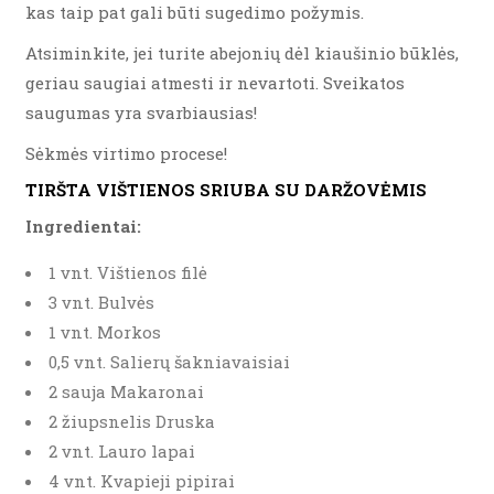
kas taip pat gali būti sugedimo požymis.
Atsiminkite, jei turite abejonių dėl kiaušinio būklės,
geriau saugiai atmesti ir nevartoti. Sveikatos
saugumas yra svarbiausias!
Sėkmės virtimo procese!
TIRŠTA VIŠTIENOS SRIUBA SU DARŽOVĖMIS
Ingredientai:
1 vnt. Vištienos filė
3 vnt. Bulvės
1 vnt. Morkos
0,5 vnt. Salierų šakniavaisiai
2 sauja Makaronai
2 žiupsnelis Druska
2 vnt. Lauro lapai
4 vnt. Kvapieji pipirai