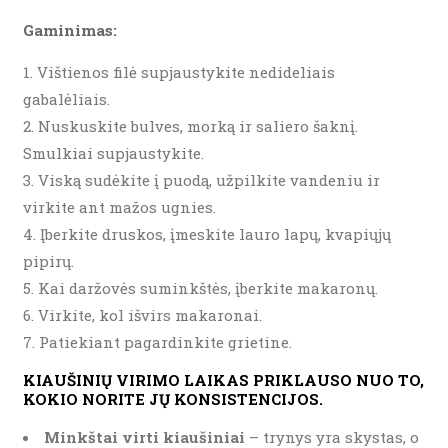
Gaminimas:
Vištienos filė supjaustykite nedideliais
gabalėliais.
Nuskuskite bulves, morką ir saliero šaknį.
Smulkiai supjaustykite.
Viską sudėkite į puodą, užpilkite vandeniu ir
virkite ant mažos ugnies.
Įberkite druskos, įmeskite lauro lapų, kvapiųjų
pipirų.
Kai daržovės suminkštės, įberkite makaronų.
Virkite, kol išvirs makaronai.
Patiekiant pagardinkite grietine.
KIAUŠINIŲ VIRIMO LAIKAS PRIKLAUSO NUO TO,
KOKIO NORITE JŲ KONSISTENCIJOS.
Minkštai virti kiaušiniai
– trynys yra skystas, o