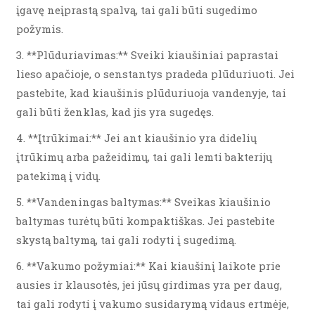
įgavę neįprastą spalvą, tai gali būti sugedimo
požymis.
3. **Plūduriavimas:** Sveiki kiaušiniai paprastai
lieso apačioje, o senstantys pradeda plūduriuoti. Jei
pastebite, kad kiaušinis plūduriuoja vandenyje, tai
gali būti ženklas, kad jis yra sugedęs.
4. **Įtrūkimai:** Jei ant kiaušinio yra didelių
įtrūkimų arba pažeidimų, tai gali lemti bakterijų
patekimą į vidų.
5. **Vandeningas baltymas:** Sveikas kiaušinio
baltymas turėtų būti kompaktiškas. Jei pastebite
skystą baltymą, tai gali rodyti į sugedimą.
6. **Vakumo požymiai:** Kai kiaušinį laikote prie
ausies ir klausotės, jei jūsų girdimas yra per daug,
tai gali rodyti į vakumo susidarymą vidaus ertmėje,