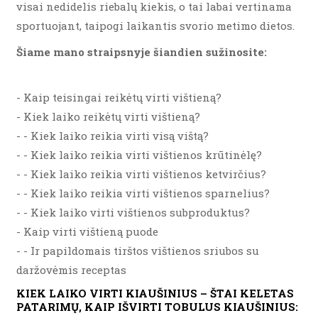
visai nedidelis riebalų kiekis, o tai labai vertinama
sportuojant, taipogi laikantis svorio metimo dietos.
Šiame mano straipsnyje šiandien sužinosite:
- Kaip teisingai reikėtų virti vištieną?
- Kiek laiko reikėtų virti vištieną?
- - Kiek laiko reikia virti visą vištą?
- - Kiek laiko reikia virti vištienos krūtinėlę?
- - Kiek laiko reikia virti vištienos ketvirčius?
- - Kiek laiko reikia virti vištienos sparnelius?
- - Kiek laiko virti vištienos subproduktus?
- Kaip virti vištieną puode
- - Ir papildomais tirštos vištienos sriubos su
daržovėmis receptas
KIEK LAIKO VIRTI KIAUŠINIUS – ŠTAI KELETAS
PATARIMŲ, KAIP IŠVIRTI TOBULUS KIAUŠINIUS: