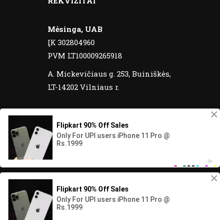
REKVIZITAI
Mėsinga, UAB
ĮK 302804960
PVM LT100009265918
A. Mickevičiaus g. 253, Buiniškės,
LT-14202 Vilniaus r.
© 2020 Meatos yra registruotas prekinis
ženklas. Visos teisės saugomos.