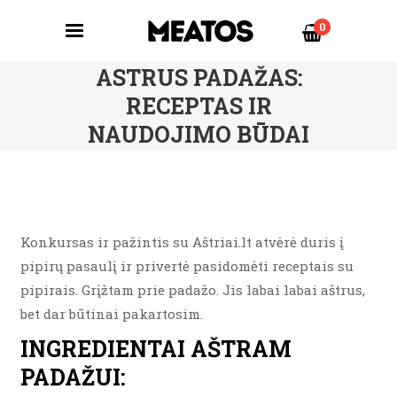
0
ASTRUS PADAŽAS:
RECEPTAS IR
NAUDOJIMO BŪDAI
Konkursas ir pažintis su Aštriai.lt atvėrė duris į
pipirų pasaulį ir privertė pasidomėti receptais su
pipirais. Grįžtam prie padažo. Jis labai labai aštrus,
bet dar būtinai pakartosim.
INGREDIENTAI AŠTRAM
PADAŽUI: