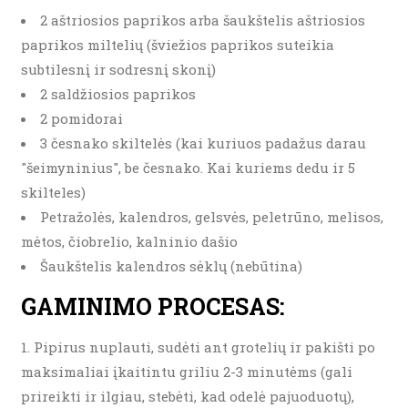
2 aštriosios paprikos arba šaukštelis aštriosios
paprikos miltelių (šviežios paprikos suteikia
subtilesnį ir sodresnį skonį)
2 saldžiosios paprikos
2 pomidorai
3 česnako skiltelės (kai kuriuos padažus darau
"šeimyninius", be česnako. Kai kuriems dedu ir 5
skilteles)
Petražolės, kalendros, gelsvės, peletrūno, melisos,
mėtos, čiobrelio, kalninio dašio
Šaukštelis kalendros sėklų (nebūtina)
GAMINIMO PROCESAS:
Pipirus nuplauti, sudėti ant grotelių ir pakišti po
maksimaliai įkaitintu griliu 2-3 minutėms (gali
prireikti ir ilgiau, stebėti, kad odelė pajuoduotų),