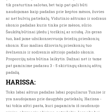
tik praturtina salotas, bet taip pat gali būti
naudojamas kaip padažas prie keptos mėsos, žuvies
ar net bulvių patiekalų. Vidutinio aštrumo ir sodraus
skonio padažas kuris tinka prie mėsos, sūrio.
Šaukštą būtinai įdedu į torškinį ar sriubą. Jis geras
tuo, kad jame užsikonservuoja šviežių prieskonių
skonis. Kuo mažiau džiovintų prieskonių tuo
švelnesnis ir sodresnis aštriojo padažo skonis.
Proporcijų nėra būtina laikytis. Dažnai net ir tame
pat gaminime padarau 3 - 5 skirtingų skonių aštrų
padažą.
HARISSA:
Toks labai aštrus padažas labai populiarus Tunise ir
yra naudojamas prie daugybės patiekalų. Harissa -
tai tokia aštri pasta, kuri pagaminta iš raudonojo