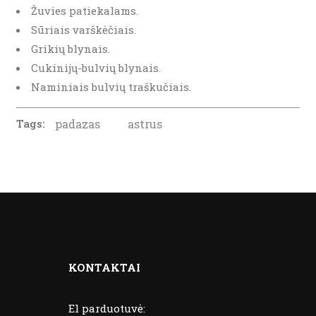
Žuvies patiekalams.
Sūriais varškėčiais.
Grikių blynais.
Cukinijų-bulvių blynais.
Naminiais bulvių traškučiais.
Tags:
padazas
astrus
KONTAKTAI
El parduotuvė: