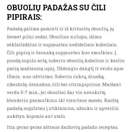
OBUOLIŲ PADAŽAS SU ČILI
PIPIRAIS:
Padažą galima gaminti ir iš krituolių obuolių, jų
šiemet pilni sodai. Obuolius nulupu, išimu
sėklalizdžius ir supjaustau nedideliais kubeliais.
Čili pipirą ir česnaką supjaustau kuo smulkiau. Į
puodą supilu actą, suberiu obuolių kubelius ir kaičiu
pačią mažiausią ugnį. Uždengiu dangtį ir verdu apie
15min. nuo užvirimo. Suberiu cukrų, druską,
ciberžolę, česnakus, čili bei citrinpipirius. Maišant
verdu 5-7 min., jei obuoliai dar vis nesukritę,
blenderiu pasmulkinu iki vientisos masės. Karštą
padažą supilstau į stiklainius, užsuku ir apverčiu
aukštyn kojomis ant stalo.
Itin geras geras aštraus daržovių padažo receptas,