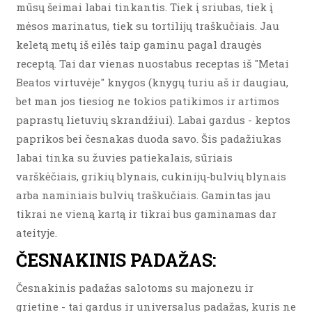
mūsų šeimai labai tinkantis. Tiek į sriubas, tiek į
mėsos marinatus, tiek su tortilijų traškučiais. Jau
keletą metų iš eilės taip gaminu pagal draugės
receptą. Tai dar vienas nuostabus receptas iš "Metai
Beatos virtuvėje" knygos (knygų turiu aš ir daugiau,
bet man jos tiesiog ne tokios patikimos ir artimos
paprastų lietuvių skrandžiui). Labai gardus - keptos
paprikos bei česnakas duoda savo. Šis padažiukas
labai tinka su žuvies patiekalais, sūriais
varškėčiais, grikių blynais, cukinijų-bulvių blynais
arba naminiais bulvių traškučiais. Gamintas jau
tikrai ne vieną kartą ir tikrai bus gaminamas dar
ateityje.
ČESNAKINIS PADAŽAS:
Česnakinis padažas salotoms su majonezu ir
grietine - tai gardus ir universalus padažas, kuris ne