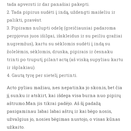
tada apversti ir dar panašiai pakepti.
Tada pipirus sudėti į indą, uždengti maišeliu ir
palikti, pravėst.
Pipirams nulupti odelę (greičiausiai padaroma
perpjovus juos išilgai, išskleidus ir su peiliu gražiai
nugremžus), kartu su sėklomis sudėti į indą su
žolelėmis, sėklomis, druska, pipirais ir česnaku
trinti po truputį pilant actą (aš viską supyliau kartu
ir išplakiau).
Gautą tyrę per sietelį pertinti.
Acto pyliau mažiau, nes nepatinka jo skonis, bet čia
jį sunku ir atskirt, kai išdega visa burna nuo pipirų
aštrumo.Man jis tikrai padėjo. Aš šį padažą
pasigaminau labai labai aštrų ir kai bėgo nosis,
užvalgius jo, nosies bėgimas nustojo, o visas kūnas
užkaito.