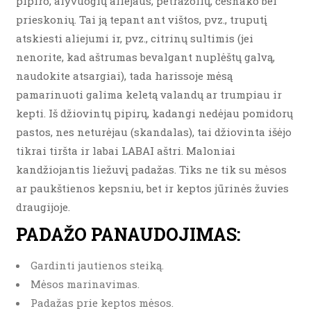
pipiro, alyvuogių aliejaus, petražolių, česnako bei
prieskonių. Tai ją tepant ant vištos, pvz., truputį
atskiesti aliejumi ir, pvz., citrinų sultimis (jei
nenorite, kad aštrumas bevalgant nuplėštų galvą,
naudokite atsargiai), tada harissoje mėsą
pamarinuoti galima keletą valandų ar trumpiau ir
kepti. Iš džiovintų pipirų, kadangi nedėjau pomidorų
pastos, nes neturėjau (skandalas), tai džiovinta išėjo
tikrai tiršta ir labai LABAI aštri. Maloniai
kandžiojantis liežuvį padažas. Tiks ne tik su mėsos
ar paukštienos kepsniu, bet ir keptos jūrinės žuvies
draugijoje.
PADAŽO PANAUDOJIMAS:
Gardinti jautienos steiką.
Mėsos marinavimas.
Padažas prie keptos mėsos.