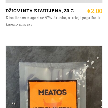
€
2.00
DŽIOVINTA KIAULIENA, 30 G
Kiaulienos nugarinė 97%, druska, aitrioji paprika ir
kajeno pipirai