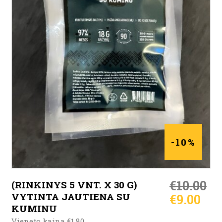
Į KREPŠELĮ
-10%
€
10.00
(RINKINYS 5 VNT. X 30 G)
VYTINTA JAUTIENA SU
€
9.00
KUMINU
Vieneto kaina €1.80