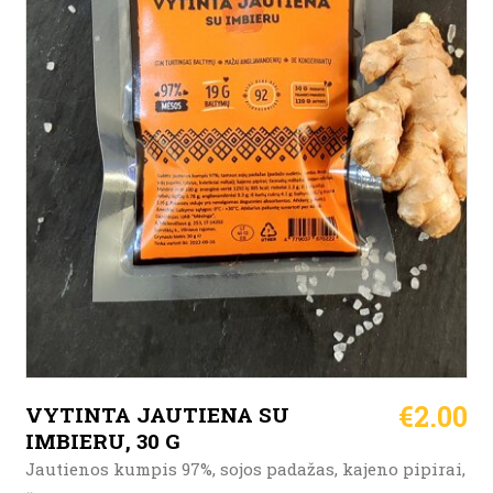
€
2.00
VYTINTA JAUTIENA SU
IMBIERU, 30 G
Jautienos kumpis 97%, sojos padažas, kajeno pipirai,