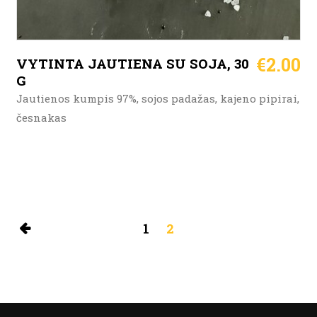
€
2.00
VYTINTA JAUTIENA SU SOJA, 30
G
Jautienos kumpis 97%, sojos padažas, kajeno pipirai,
česnakas
1
2