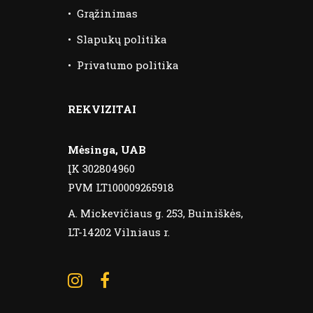
•
Grąžinimas
•
Slapukų politika
•
Privatumo politika
REKVIZITAI
Mėsinga, UAB
ĮK 302804960
PVM LT100009265918
A. Mickevičiaus g. 253, Buiniškės,
LT-14202 Vilniaus r.