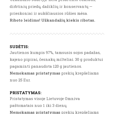
dirbtinių priedų, dažiklių ir konservantų —
prieskoniai ir aukščiausios rūšies mėsa.
Riboto leidimo! Užkandažių kiekis ribotas.
SUDĖTIS
:
Jautienos kumpis 97%, tamsusis sojos padažas,
kajeno pipirai, česnakų milteliai. 30 g produktui
pagaminti panaudota 120 g jautienos.
Nemokamas pristatymas
prekių krepšeliams
nuo 25 Eur.
PRISTATYMAS
:
Pristatymas visoje Lietuvoje Omniva
paštomatais nuo 1 iki 3 dienų.
Nemokamas pristatymas
prekių krepšeliams