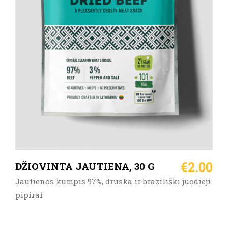
DAUGIAU
€
2.00
DŽIOVINTA JAUTIENA, 30 G
Jautienos kumpis 97%, druska ir braziliški juodieji
pipirai