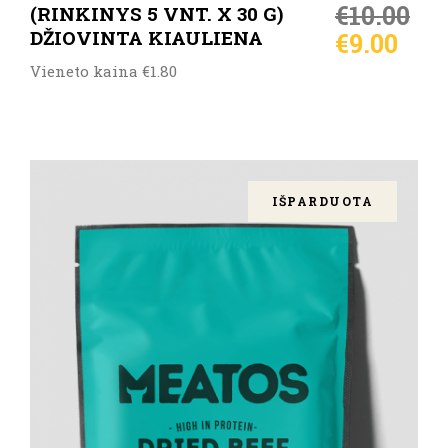
€
10.00
(RINKINYS 5 VNT. X 30 G)
DŽIOVINTA KIAULIENA
€
9.00
Vieneto kaina €1.80
IŠPARDUOTA