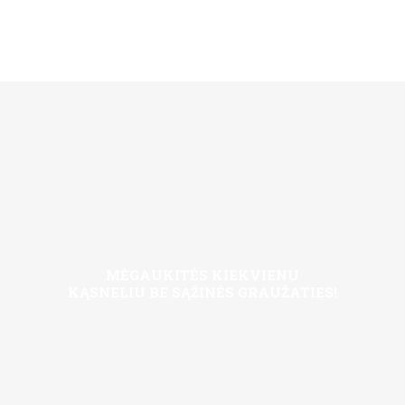
MĖGAUKITĖS KIEKVIENU
KĄSNELIU BE SĄŽINĖS GRAUŽATIES!