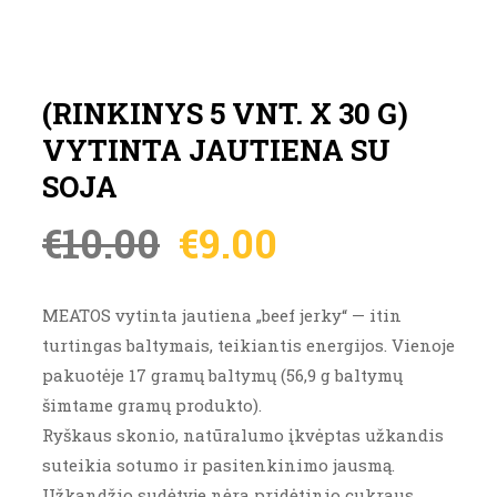
(RINKINYS 5 VNT. X 30 G)
VYTINTA JAUTIENA SU
SOJA
€
10.00
€
9.00
MEATOS vytinta jautiena „beef jerky“ — itin
turtingas baltymais, teikiantis energijos. Vienoje
pakuotėje 17 gramų baltymų (56,9 g baltymų
šimtame gramų produkto).
Ryškaus skonio, natūralumo įkvėptas užkandis
suteikia sotumo ir pasitenkinimo jausmą.
Užkandžio sudėtyje nėra pridėtinio cukraus,