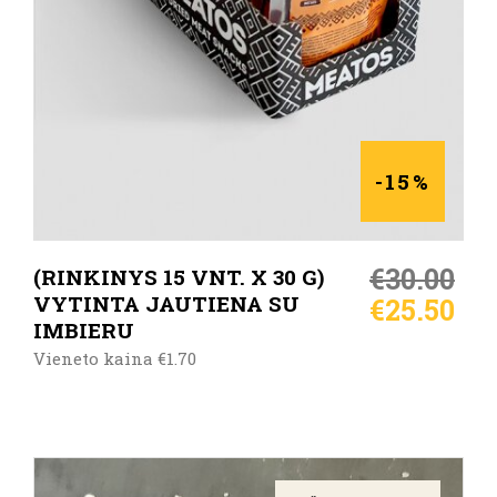
-15%
€
30.00
(RINKINYS 15 VNT. X 30 G)
VYTINTA JAUTIENA SU
€
25.50
IMBIERU
Vieneto kaina €1.70