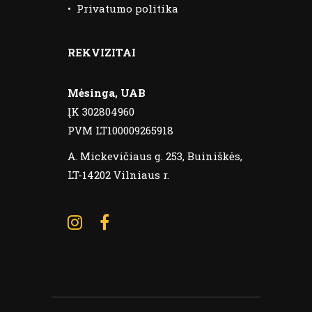
•
Privatumo politika
REKVIZITAI
Mėsinga, UAB
ĮK 302804960
PVM LT100009265918
A. Mickevičiaus g. 253, Buiniškės,
LT-14202 Vilniaus r.