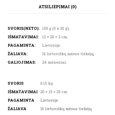
Vytinta
ATSILIEPIMAI (0)
jautiena
su
juodaisiais
SVORIS(NETO):
150 g (5 x 30 g);
pipirais
quantity
IŠMATAVIMAI:
12 × 20 × 2 cm;
PAGAMINTA:
Lietuvoje;
ŽALIAVA:
Iš lietuviškų mėsos tiekėjų;
GALIOJIMAS:
24 mėnesiai;
SVORIS
0.15 kg
IŠMATAVIMAI
20 × 15 × 25 cm
PAGAMINTA
Lietuvoje
ŽALIAVA
Iš lietuviškų mėsos tiekėjų