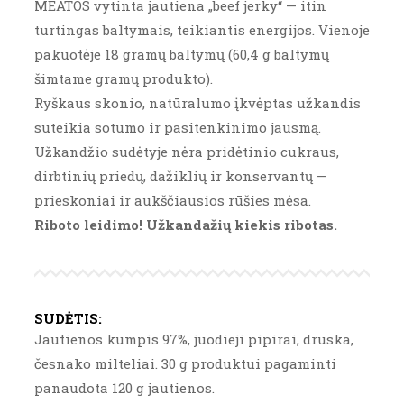
MEATOS vytinta jautiena „beef jerky“ — itin
turtingas baltymais, teikiantis energijos. Vienoje
pakuotėje 18 gramų baltymų (60,4 g baltymų
šimtame gramų produkto).
Ryškaus skonio, natūralumo įkvėptas užkandis
suteikia sotumo ir pasitenkinimo jausmą.
Užkandžio sudėtyje nėra pridėtinio cukraus,
dirbtinių priedų, dažiklių ir konservantų —
prieskoniai ir aukščiausios rūšies mėsa.
Riboto leidimo! Užkandažių kiekis ribotas.
SUDĖTIS
:
Jautienos kumpis 97%, juodieji pipirai, druska,
česnako milteliai. 30 g produktui pagaminti
panaudota 120 g jautienos.