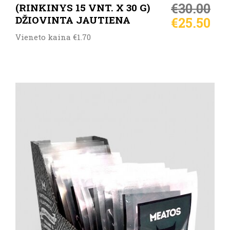
€
30.00
(RINKINYS 15 VNT. X 30 G)
DŽIOVINTA JAUTIENA
€
25.50
Vieneto kaina €1.70