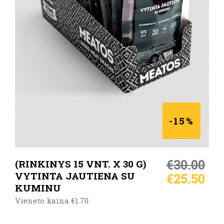
Į KREPŠELĮ
-15%
€
30.00
(RINKINYS 15 VNT. X 30 G)
VYTINTA JAUTIENA SU
€
25.50
KUMINU
Vieneto kaina €1.70