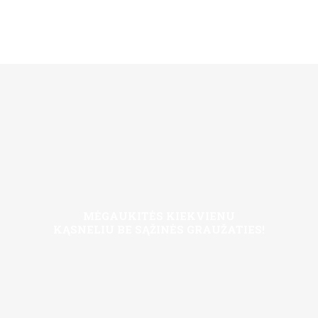
MĖGAUKITĖS KIEKVIENU
KĄSNELIU BE SĄŽINĖS GRAUŽATIES!