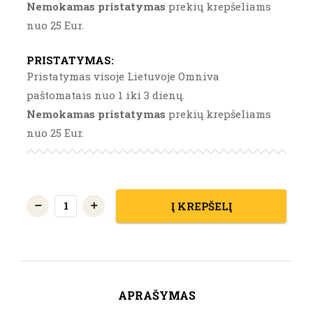
Nemokamas pristatymas
prekių krepšeliams
nuo 25 Eur.
PRISTATYMAS
:
Pristatymas visoje Lietuvoje Omniva
paštomatais nuo 1 iki 3 dienų.
Nemokamas pristatymas
prekių krepšeliams
nuo 25 Eur.
(Rinkinys
Į KREPŠELĮ
5
vnt.
x
30
APRAŠYMAS
g)