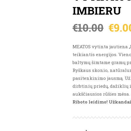
IMBIERU
€
10.00
€
9.0
MEATOS vytinta jautiena „b
teikiantis energijos. Vien
baltymų šimtame gramų pr
Ryškaus skonio, natūralu
pasitenkinimo jausmą. Užk
dirbtinių priedų, dažiklių
aukščiausios rūšies mėsa.
Riboto leidimo! Užkandaži