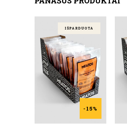
PANAŠŪS PRODUKTAI
IŠPARDUOTA
DAUGIAU
-15%