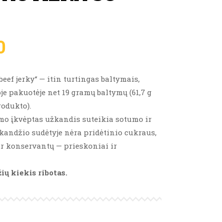
0
eef jerky“ — itin turtingas baltymais,
oje pakuotėje net 19 gramų baltymų (61,7 g
odukto).
mo įkvėptas užkandis suteikia sotumo ir
andžio sudėtyje nėra pridėtinio cukraus,
 ir konservantų — prieskoniai ir
ų kiekis ribotas.