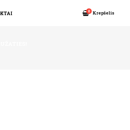
0
Krepšelis
KTAI
UŽATIES!