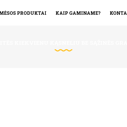
 MĖSOS PRODUKTAI
KAIP GAMINAME?
KONTA
TĖS KIEKVIENU KĄSNELIU BE SĄŽINĖS GRA