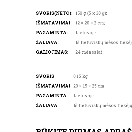
SVORIS(NETO):
150 g (5 x 30 g);
IŠMATAVIMAI:
12 × 20 × 2 cm;
PAGAMINTA:
Lietuvoje;
ŽALIAVA:
Iš lietuviškų mėsos tiekėj
GALIOJIMAS:
24 mėnesiai;
SVORIS
0.15 kg
IŠMATAVIMAI
20 × 15 × 25 cm
PAGAMINTA
Lietuvoje
ŽALIAVA
Iš lietuviškų mėsos tiekėj
BŪKITE PIRMAS APRAŠĘ