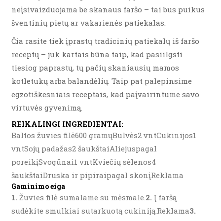
neįsivaizduojama be skanaus faršo – tai bus puikus
šventinių pietų ar vakarienės patiekalas.
Čia rasite tiek įprastų tradicinių patiekalų iš faršo
receptų – juk kartais būna taip, kad pasiilgsti
tiesiog paprastų, tų pačių skaniausių mamos
kotletukų arba balandėlių. Taip pat palepinsime
egzotiškesniais receptais, kad paįvairintume savo
virtuvės gyvenimą.
REIKALINGI INGREDIENTAI:
Baltos žuvies filė600 gramųBulvės2 vntCukinijos1
vntSojų padažas2 šaukštaiAliejuspagal
poreikįSvogūnai1 vntKviečių sėlenos4
šaukštaiDruska ir pipiraipagal skonįReklama
Gaminimo eiga
1.
Žuvies filė sumalame su mėsmale.
2.
Į faršą
sudėkite smulkiai sutarkuotą cukiniją.Reklama
3.