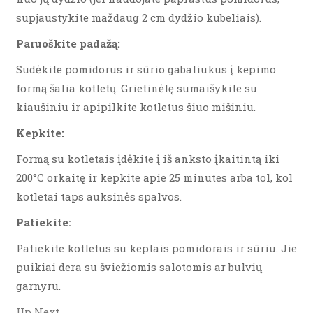
supjaustykite maždaug 2 cm dydžio kubeliais).
Paruoškite padažą:
Sudėkite pomidorus ir sūrio gabaliukus į kepimo
formą šalia kotletų. Grietinėlę sumaišykite su
kiaušiniu ir apipilkite kotletus šiuo mišiniu.
Kepkite:
Formą su kotletais įdėkite į iš anksto įkaitintą iki
200°C orkaitę ir kepkite apie 25 minutes arba tol, kol
kotletai taps auksinės spalvos.
Patiekite:
Patiekite kotletus su keptais pomidorais ir sūriu. Jie
puikiai dera su šviežiomis salotomis ar bulvių
garnyru.
Up Next