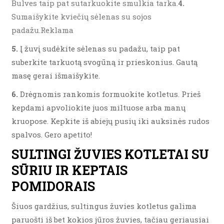
Bulves taip pat sutarkuokite smulkia tarka.
4.
Sumaišykite kviečių sėlenas su sojos
padažu.Reklama
5.
Į žuvį sudėkite sėlenas su padažu, taip pat
suberkite tarkuotą svogūną ir prieskonius. Gautą
masę gerai išmaišykite.
6.
Drėgnomis rankomis formuokite kotletus. Prieš
kepdami apvoliokite juos miltuose arba manų
kruopose. Kepkite iš abiejų pusių iki auksinės rudos
spalvos. Gero apetito!
SULTINGI ŽUVIES KOTLETAI SU
SŪRIU IR KEPTAIS
POMIDORAIS
Šiuos gardžius, sultingus žuvies kotletus galima
paruošti iš bet kokios jūros žuvies, tačiau geriausiai