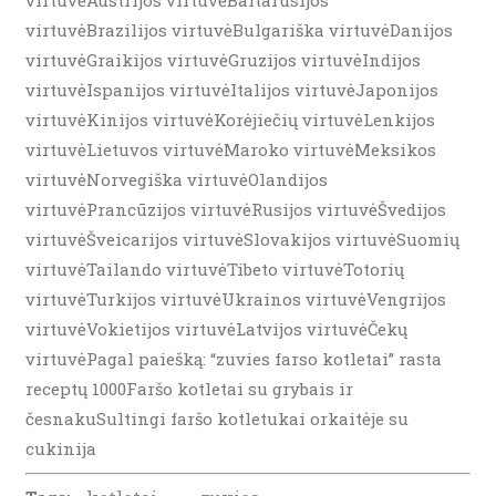
virtuvėAustrijos virtuvėBaltarusijos
virtuvėBrazilijos virtuvėBulgariška virtuvėDanijos
virtuvėGraikijos virtuvėGruzijos virtuvėIndijos
virtuvėIspanijos virtuvėItalijos virtuvėJaponijos
virtuvėKinijos virtuvėKorėjiečių virtuvėLenkijos
virtuvėLietuvos virtuvėMaroko virtuvėMeksikos
virtuvėNorvegiška virtuvėOlandijos
virtuvėPrancūzijos virtuvėRusijos virtuvėŠvedijos
virtuvėŠveicarijos virtuvėSlovakijos virtuvėSuomių
virtuvėTailando virtuvėTibeto virtuvėTotorių
virtuvėTurkijos virtuvėUkrainos virtuvėVengrijos
virtuvėVokietijos virtuvėLatvijos virtuvėČekų
virtuvėPagal paiešką: “zuvies farso kotletai” rasta
receptų 1000Faršo kotletai su grybais ir
česnakuSultingi faršo kotletukai orkaitėje su
cukinija