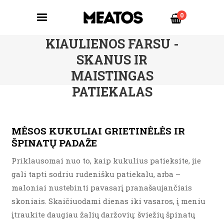
0
ŽUVIES KOTLETAI SU
KIAULIENOS FARSU -
SKANUS IR
MAISTINGAS
PATIEKALAS
MĖSOS KUKULIAI GRIETINĖLĖS IR
ŠPINATŲ PADAŽE
Priklausomai nuo to, kaip kukulius patieksite, jie
gali tapti sodriu rudenišku patiekalu, arba –
maloniai nustebinti pavasarį pranašaujančiais
skoniais. Skaičiuodami dienas iki vasaros, į meniu
įtraukite daugiau žalių daržovių: šviežių špinatų