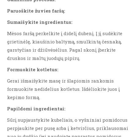
Paruoškite žuvies faršą:
Sumaišykite ingredientus:
Mėsos faršą perkelkite į didelį dubenį. Į jį sudėkite
grietinėlę, kiaušinio baltymą, smulkintą česnaką,
garstyčias ir džiūvėsėlius. Pagal skonį įberkite
druskos ir maltų juodųjų pipirų.
Formuokite kotletus:
Gerai išmaišykite masę ir šlapiomis rankomis
formuokite nedidelius kotletus. Išdėliokite juos į
kepimo formą.
Papildomi ingredientai:
Sūrį supjaustykite kubeliais, o vyšniniai pomidorus
perpjaukite per pusę arba į ketvirčius, priklausomai
nuo jų dydžio (jei naudojate paprastus pomidorus,