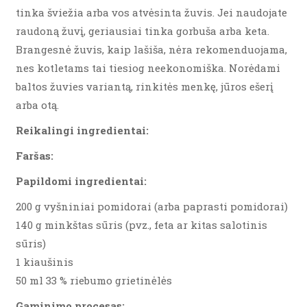
tinka šviežia arba vos atvėsinta žuvis. Jei naudojate
raudoną žuvį, geriausiai tinka gorbuša arba keta.
Brangesnė žuvis, kaip lašiša, nėra rekomenduojama,
nes kotletams tai tiesiog neekonomiška. Norėdami
baltos žuvies variantą, rinkitės menkę, jūros ešerį
arba otą.
Reikalingi ingredientai:
Faršas:
Papildomi ingredientai:
200 g vyšniniai pomidorai (arba paprasti pomidorai)
140 g minkštas sūris (pvz., feta ar kitas salotinis
sūris)
1 kiaušinis
50 ml 33 % riebumo grietinėlės
Gaminimo procesas: