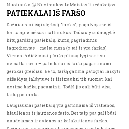
Nuotrauka Ⓒ Nuotraukos LaMaistas.lt redakcijos
PATIEKALAI IŠ FARŠO
Dažniausiai išgirdę žodį “faršas”, pagalvojame iš
karto apie mėsos maltinukus. Tačiau yra daugybė
kitų gardžių patiekalų, kurių pagrindinis
ingredientas – malta mėsa (o tai ir yra faršas).
Vienas iš didžiausių faršo pliusų lyginant su
nemalta mėsa – patiekalai iš faršo pagaminami
gerokai greičiau. Be to, faršą galima patogiai laikyti
užšaldytą šaldytuve ir išsitraukti tik tuomet, kai
norime kažką pagaminti. Todėl jis gali būti visą
laiką po ranka.
Daugiausiai patiekalų yra gaminama iš vištienos,
kiaulienos ir jautienos faršo. Bet taip pat gali būti
naudojamas ir avienos ar kalakutienos faršas.
Dažnai jie yra maišomi tarpusavyje ir patiekalams