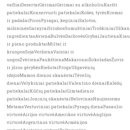
vafliaiDesertaiGėrimaiGėrimai su alkoholiuKaršti
patiekalaiKonservuoti patiekalaiKošės, tyrėsKremai
ir padažaiPicosPyragai, kepiniaiSalotos,
mišrainėsGarnyraiSriubosSumuštiniaiTroškiniaiUžkand
ingredientasAvienaBulvėsDaržovėsGrybaiJautienaKiau
ir pieno produktaiMiltai ir
kruoposSojaVeršienaVaisiai ir
uogosŽvėrienaPaukštienaMakaronaiŠokoladasŽuvis
ir jūros gėrybėsRiešutaiProgaUžgavėnių
idėjosMamos dienos skanėstaiTėvelių
dienaiVelykiniai patiekalaiValentino dienaiKalėdų
patiekalaiKūčių patiekalaiGimtadienio
patiekalaiJoninių skanėstaiHelovinasNaujiesiems
MetamsVestuviniai patiekalaiPyragų dienaPasaulio
virtuvėAirijos virtuvėAmerikos virtuvėAnglijos
virtuvėArgentinos virtuvėArmėnijos