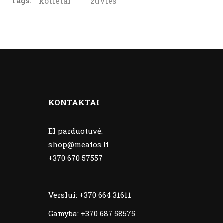
Tags:
kotletai
zuvies
KONTAKTAI
El parduotuvė:
shop@meatos.lt
+370 670 57557
Verslui:
+370 664 31611
Gamyba:
+370 687 58575