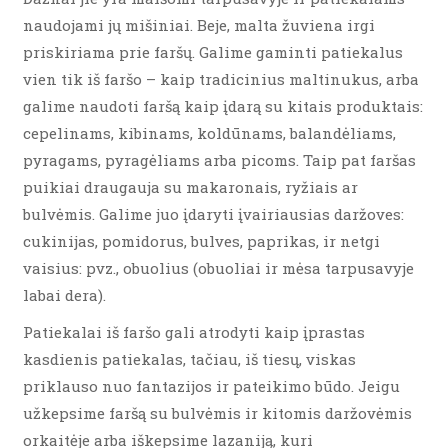
naudojami jų mišiniai. Beje, malta žuviena irgi
priskiriama prie faršų. Galime gaminti patiekalus
vien tik iš faršo – kaip tradicinius maltinukus, arba
galime naudoti faršą kaip įdarą su kitais produktais:
cepelinams, kibinams, koldūnams, balandėliams,
pyragams, pyragėliams arba picoms. Taip pat faršas
puikiai draugauja su makaronais, ryžiais ar
bulvėmis. Galime juo įdaryti įvairiausias daržoves:
cukinijas, pomidorus, bulves, paprikas, ir netgi
vaisius: pvz., obuolius (obuoliai ir mėsa tarpusavyje
labai dera).
Patiekalai iš faršo gali atrodyti kaip įprastas
kasdienis patiekalas, tačiau, iš tiesų, viskas
priklauso nuo fantazijos ir pateikimo būdo. Jeigu
užkepsime faršą su bulvėmis ir kitomis daržovėmis
orkaitėje arba iškepsime lazaniją, kuri