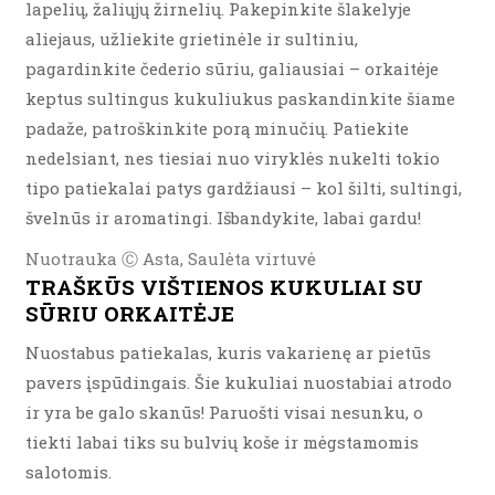
lapelių, žaliųjų žirnelių. Pakepinkite šlakelyje
aliejaus, užliekite grietinėle ir sultiniu,
pagardinkite čederio sūriu, galiausiai – orkaitėje
keptus sultingus kukuliukus paskandinkite šiame
padaže, patroškinkite porą minučių. Patiekite
nedelsiant, nes tiesiai nuo viryklės nukelti tokio
tipo patiekalai patys gardžiausi – kol šilti, sultingi,
švelnūs ir aromatingi. Išbandykite, labai gardu!
Nuotrauka Ⓒ Asta, Saulėta virtuvė
TRAŠKŪS VIŠTIENOS KUKULIAI SU
SŪRIU ORKAITĖJE
Nuostabus patiekalas, kuris vakarienę ar pietūs
pavers įspūdingais. Šie kukuliai nuostabiai atrodo
ir yra be galo skanūs! Paruošti visai nesunku, o
tiekti labai tiks su bulvių koše ir mėgstamomis
salotomis.