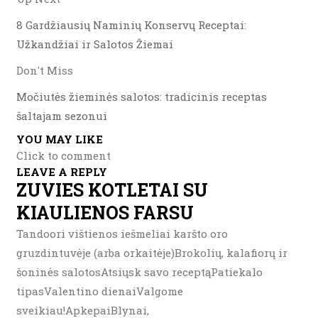
8 Gardžiausių Naminių Konservų Receptai:
Užkandžiai ir Salotos Žiemai
Don't Miss
Močiutės žieminės salotos: tradicinis receptas
šaltajam sezonui
YOU MAY LIKE
Click to comment
LEAVE A REPLY
ZUVIES KOTLETAI SU
KIAULIENOS FARSU
Tandoori vištienos iešmeliai karšto oro
gruzdintuvėje (arba orkaitėje)Brokolių, kalafiorų ir
šoninės salotosAtsiųsk savo receptąPatiekalo
tipasValentino dienaiValgome
sveikiau!ApkepaiBlynai,