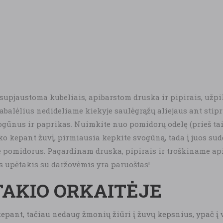
, supjaustoma kubeliais, apibarstom druska ir pipirais, užp
balėlius nedideliame kiekyje saulėgrąžų aliejaus ant stipri
gūnus ir paprikas. Nuimkite nuo pomidorų odelę (prieš ta
ko kepant žuvį, pirmiausia kepkite svogūną, tada į juos sud
te pomidorus. Pagardinam druska, pipirais ir troškiname api
as upėtakis su daržovėmis yra paruoštas!
TAKIO ORKAITĖJE
epant, tačiau nedaug žmonių žiūri į žuvų kepsnius, ypač į v