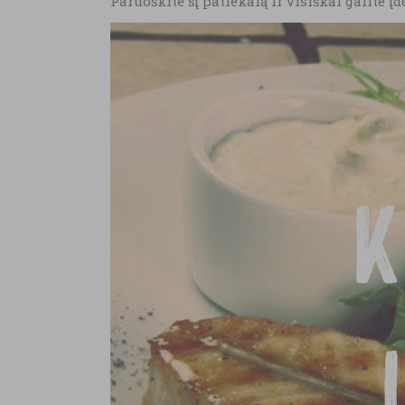
Paruoškite šį patiekalą ir visiškai galite į