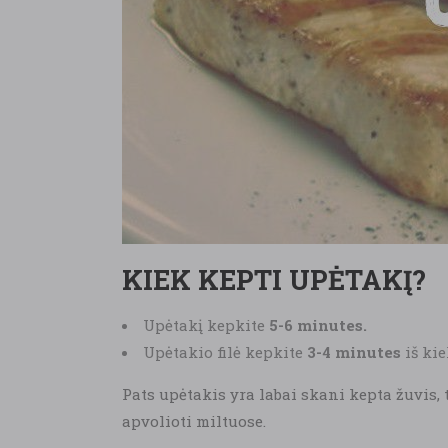
KIEK KEPTI UPĖTAKĮ?
Upėtakį kepkite
5-6 minutes.
Upėtakio filė kepkite
3-4 minutes
iš ki
Pats upėtakis yra labai skani kepta žuvis, 
apvolioti miltuose.