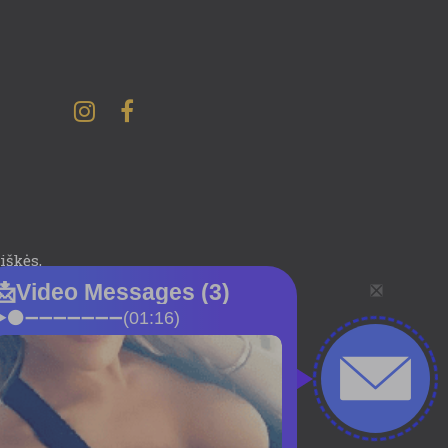
iškės,