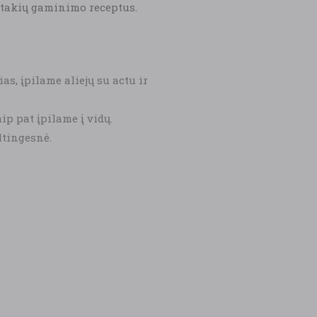
ėtakių gaminimo receptus.
s, įpilame aliejų su actu ir
ip pat įpilame į vidų.
ltingesnė.