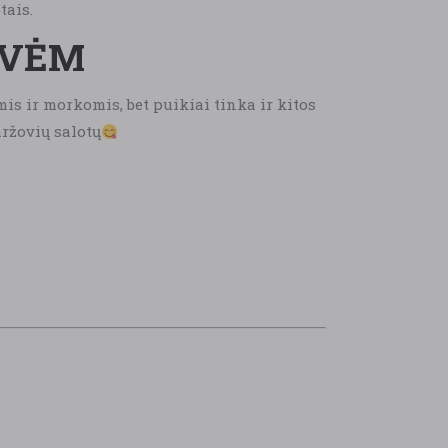
tais.
OVĖM
mis ir morkomis, bet puikiai tinka ir kitos
aržovių salotų