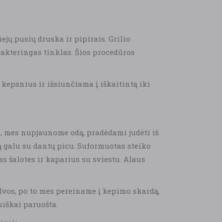
ejų pusių druska ir pipirais. Grilio
arakteringas tinklas. Šios procedūros
kepsnius ir išsiunčiama į iškaitintą iki
, mes nupjaunome odą, pradėdami judėti iš
 ją galu su dantų picu. Suformuotas steiko
tas šalotes ir kaparius su sviestu. Alaus
alvos, po to mes pereiname į kepimo skardą,
siškai paruošta.