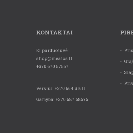
KONTAKTAI
PIR
El parduotuvė:
•
Pri
shop@meatos.lt
•
Grą
+370 670 57557
•
Sla
•
Pri
Verslui:
+370 664 31611
Gamyba:
+370 687 58575