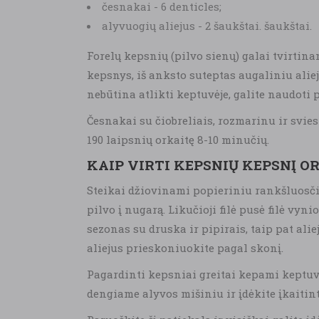
česnakai - 6 denticles;
alyvuogių aliejus - 2 šaukštai. šaukštai.
Forelų kepsnių (pilvo sienų) galai tvirtina
kepsnys, iš anksto suteptas augaliniu aliej
nebūtina atlikti keptuvėje, galite naudoti
Česnakai su čiobreliais, rozmarinu ir svie
190 laipsnių orkaitę 8-10 minučių.
KAIP VIRTI KEPSNIŲ KEPSNĮ O
Steikai džiovinami popieriniu rankšluosči
pilvo į nugarą. Likučioji filė pusė filė vyn
sezonas su druska ir pipirais, taip pat alie
aliejus prieskoniuokite pagal skonį.
Pagardinti kepsniai greitai kepami keptuvė
dengiame alyvos mišiniu ir įdėkite įkaitint