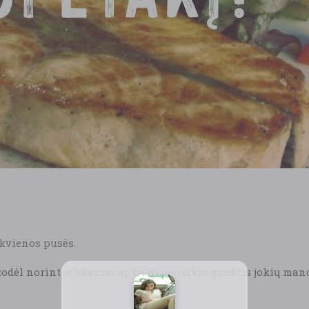
ekvienos pusės.
todėl norint ją skaniai apkepti, nereikia griebtis jokių man