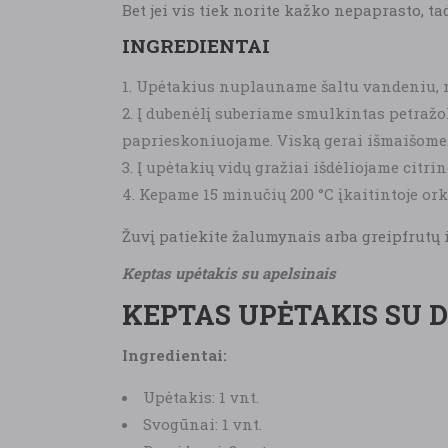
Bet jei vis tiek norite kažko nepaprasto,
INGREDIENTAI
Upėtakius nuplauname šaltu vandeniu, 
Į dubenėlį suberiame smulkintas petražole
paprieskoniuojame. Viską gerai išmaišome
Į upėtakių vidų gražiai išdėliojame citrin
Kepame 15 minučių 200 °C įkaitintoje orka
Žuvį patiekite žalumynais arba greipfrutų i
Keptas upėtakis su apelsinais
KEPTAS UPĖTAKIS SU 
Ingredientai:
Upėtakis: 1 vnt.
Svogūnai: 1 vnt.