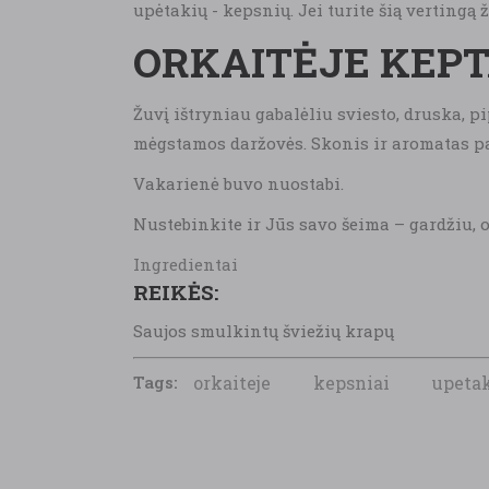
upėtakių - kepsnių. Jei turite šią vertingą 
ORKAITĖJE KEPT
Žuvį ištryniau gabalėliu sviesto, druska, p
mėgstamos daržovės. Skonis ir aromatas pas
Vakarienė buvo nuostabi.
Nustebinkite ir Jūs savo šeima – gardžiu,
Ingredientai
REIKĖS:
Saujos smulkintų šviežių krapų
Tags:
orkaiteje
kepsniai
upeta