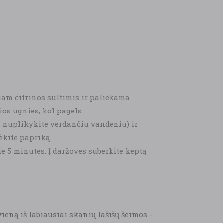
ilam citrinos sultimis ir paliekama
os ugnies, kol pagels.
i nuplikykite verdančiu vandeniu) ir
ėkite papriką.
e 5 minutes. Į daržoves suberkite keptą
ieną iš labiausiai skanių lašišų šeimos -