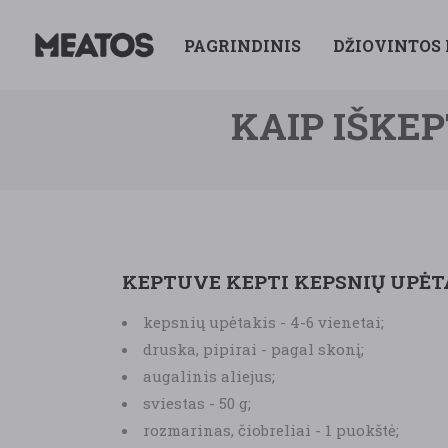
PAGRINDINIS
DŽIOVINTOS
KAIP IŠKE
KEPTUVE KEPTI KEPSNIŲ UPĖT
kepsnių upėtakis - 4-6 vienetai;
druska, pipirai - pagal skonį;
augalinis aliejus;
sviestas - 50 g;
rozmarinas, čiobreliai - 1 puokštė;