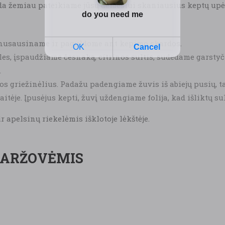
 tada žemiau pateikiame jūsų dėmesiui skaniausius keptų up
nusausiname ir paguldome ant kepimo skardos.
s, įspaudžiame česnaką, citrinos sultis, sudedame garstyčia
.
os griežinėlius. Padažu padengiame žuvis iš abiejų pusių, ta
itėje. Įpusėjus kepti, žuvį uždengiame folija, kad išliktų su
r apelsinų riekelėmis išklotoje lėkštėje.
DARŽOVĖMIS