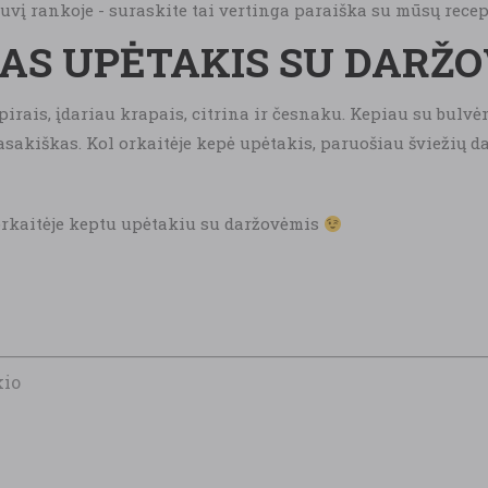
žuvį rankoje - suraskite tai vertinga paraiška su mūsų recep
AS UPĖTAKIS SU DARŽ
ipirais, įdariau krapais, citrina ir česnaku. Kepiau su bulvė
akiškas. Kol orkaitėje kepė upėtakis, paruošiau šviežių d
 orkaitėje keptu upėtakiu su daržovėmis
kio