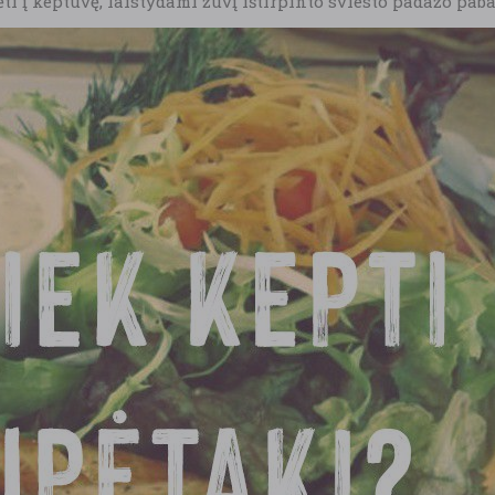
dėti į keptuvę, laistydami žuvį ištirpinto sviesto padažo paba