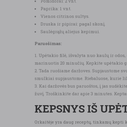
Pomidorai: 2 vnt.
Paprika: 1 vnt.
Vienos citrinos sultys.
Druska ir pipirai: pagal skonį.
Saulėgrąžų aliejus kepimui.
Paruošimas:
Upėtakio filė, išvalyta nuo kaulų ir odos
marinuotis 20 minučių. Kepkite upėtakio ga
Tada ruošiame daržoves. Supjaustome svo
smulkiai supjaustome. Riebaluose, kurie li
Kai daržovės bus paruoštos, į jas sudėki
žuvį. Troškinkite dar apie 3 minutes. Kept
KEPSNYS IŠ UPĖ
Orkaitėje yra daug receptų, tinkamų kepti k