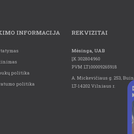
KIMO INFORMACIJA
REKVIZITAI
statymas
Mėsinga, UAB
ĮK 302804960
žinimas
PVM LT100009265918
pukų politika
A. Mickevičiaus g. 253, Buin
vatumo politika
LT-14202 Vilniaus r.