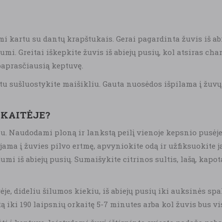
mi kartu su dantų krapštukais. Gerai pagardinta žuvis iš abi
umi. Greitai iškepkite žuvis iš abiejų pusių, kol atsiras ch
 paprasčiausią keptuvę.
stu sušluostykite maišikliu. Gauta nuosėdos išpilama į žuvų 
RKAITĖJE?
u. Naudodami ploną ir lankstą peilį vienoje kepsnio pusėje
iojama į žuvies pilvo ertmę, apvyniokite odą ir užfiksuokite
jumi iš abiejų pusių. Sumaišykite citrinos sultis, lašą, kapo
je, dideliu šilumos kiekiu, iš abiejų pusių iki auksinės sp
ą iki 190 laipsnių orkaitę 5-7 minutes arba kol žuvis bus vi