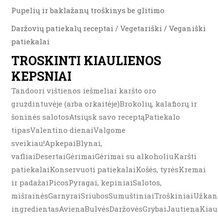
Pupelių ir baklažanų troškinys be glitimo
Daržovių patiekalų receptai / Vegetariški / Veganiški
patiekalai
TROSKINTI KIAULIENOS
KEPSNIAI
Tandoori vištienos iešmeliai karšto oro
gruzdintuvėje (arba orkaitėje)Brokolių, kalafiorų ir
šoninės salotosAtsiųsk savo receptąPatiekalo
tipasValentino dienaiValgome
sveikiau!ApkepaiBlynai,
vafliaiDesertaiGėrimaiGėrimai su alkoholiuKaršti
patiekalaiKonservuoti patiekalaiKošės, tyrėsKremai
ir padažaiPicosPyragai, kepiniaiSalotos,
mišrainėsGarnyraiSriubosSumuštiniaiTroškiniaiUžkand
ingredientasAvienaBulvėsDaržovėsGrybaiJautienaKiau