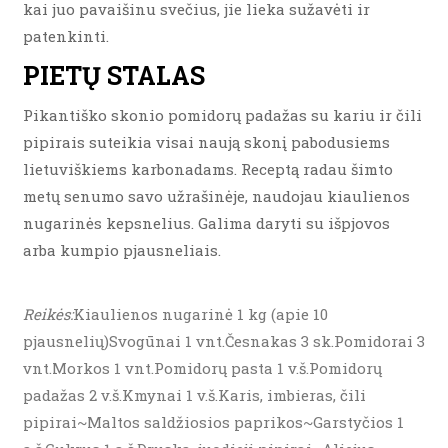
kai juo pavaišinu svečius, jie lieka sužavėti ir
patenkinti.
PIETŲ STALAS
Pikantiško skonio pomidorų padažas su kariu ir čili
pipirais suteikia visai naują skonį pabodusiems
lietuviškiems karbonadams. Receptą radau šimto
metų senumo savo užrašinėje, naudojau kiaulienos
nugarinės kepsnelius. Galima daryti su išpjovos
arba kumpio pjausneliais.
Reikės:
Kiaulienos nugarinė 1 kg (apie 10
pjausnelių)Svogūnai 1 vnt.Česnakas 3 sk.Pomidorai 3
vnt.Morkos 1 vnt.Pomidorų pasta 1 v.š.Pomidorų
padažas 2 v.š.Kmynai 1 v.š.Karis, imbieras, čili
pipirai~Maltos saldžiosios paprikos~Garstyčios 1