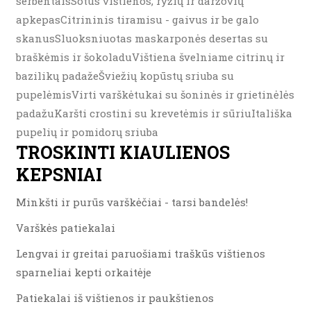
serbentaisSotus vištienos, ryžių ir daržovių
apkepasCitrininis tiramisu - gaivus ir be galo
skanusSluoksniuotas maskarponės desertas su
braškėmis ir šokoladuVištiena švelniame citrinų ir
bazilikų padažeŠviežių kopūstų sriuba su
pupelėmisVirti varškėtukai su šoninės ir grietinėlės
padažuKaršti crostini su krevetėmis ir sūriuItališka
pupelių ir pomidorų sriuba
TROSKINTI KIAULIENOS
KEPSNIAI
Minkšti ir purūs varškėčiai - tarsi bandelės!
Varškės patiekalai
Lengvai ir greitai paruošiami traškūs vištienos
sparneliai kepti orkaitėje
Patiekalai iš vištienos ir paukštienos