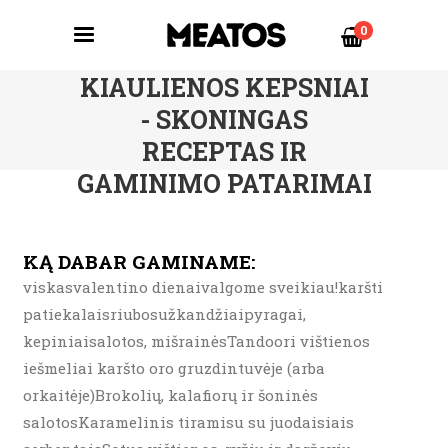
0
TROSKINTI
KIAULIENOS KEPSNIAI
- SKONINGAS
RECEPTAS IR
GAMINIMO PATARIMAI
KĄ DABAR GAMINAME:
viskasvalentino dienaivalgome sveikiau!karšti
patiekalaisriubosužkandžiaipyragai,
kepiniaisalotos, mišrainėsTandoori vištienos
iešmeliai karšto oro gruzdintuvėje (arba
orkaitėje)Brokolių, kalafiorų ir šoninės
salotosKaramelinis tiramisu su juodaisiais