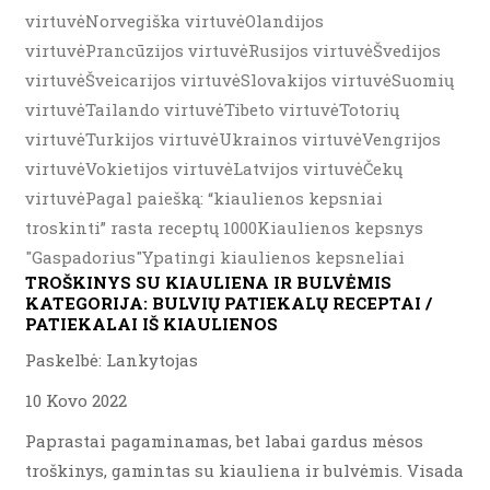
virtuvėNorvegiška virtuvėOlandijos
virtuvėPrancūzijos virtuvėRusijos virtuvėŠvedijos
virtuvėŠveicarijos virtuvėSlovakijos virtuvėSuomių
virtuvėTailando virtuvėTibeto virtuvėTotorių
virtuvėTurkijos virtuvėUkrainos virtuvėVengrijos
virtuvėVokietijos virtuvėLatvijos virtuvėČekų
virtuvėPagal paiešką: “kiaulienos kepsniai
troskinti” rasta receptų 1000Kiaulienos kepsnys
"Gaspadorius"Ypatingi kiaulienos kepsneliai
TROŠKINYS SU KIAULIENA IR BULVĖMIS
KATEGORIJA:
BULVIŲ PATIEKALŲ RECEPTAI /
PATIEKALAI IŠ KIAULIENOS
Paskelbė: Lankytojas
10 Kovo 2022
Paprastai pagaminamas, bet labai gardus mėsos
troškinys, gamintas su kiauliena ir bulvėmis. Visada