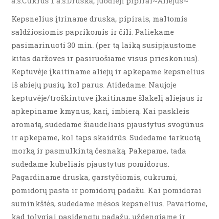
a.š.Cukrus 1 a.š.Druska, juodieji pipirai~Aliejus~
Kepsnelius įtriname druska, pipirais, maltomis
saldžiosiomis paprikomis ir čili. Paliekame
pasimarinuoti 30 min. (per tą laiką susipjaustome
kitas daržoves ir pasiruošiame visus prieskonius).
Keptuvėje įkaitiname aliejų ir apkepame kepsnelius
iš abiejų pusių, kol parus. Atidedame. Naujoje
keptuvėje/troškintuve įkaitiname šlakelį aliejaus ir
apkepiname kmynus, karį, imbierą. Kai paskleis
aromatą, sudedame šiaudeliais pjaustytus svogūnus
ir apkepame, kol taps skaidrūs. Sudedame tarkuotą
morką ir pasmulkintą česnaką. Pakepame, tada
sudedame kubeliais pjaustytus pomidorus.
Pagardiname druska, garstyčiomis, cukrumi,
pomidorų pasta ir pomidorų padažu. Kai pomidorai
suminkštės, sudedame mėsos kepsnelius. Pavartome,
kad tolygiai pasidengtų padažu, uždengiame ir