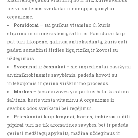
kiaulienoje gausu vitaminų B6 ir B12, kurie svarbūs
nervų sistemos sveikatai ir energijos gamybai
organizme.
Pomidorai
– tai puikus vitamino C, kuris
stiprina imuninę sistemą, šaltinis. Pomidorai taip
pat turi likopeno, galingą antioksidantą, kuris gali
padėti sumažinti širdies ligų riziką ir kovoti su
uždegimais.
Svogūnai
ir
česnakai
– šie ingredientai pasižymi
antimikrobinėmis savybėmis, padeda kovoti su
infekcijomis ir gerina virškinimo procesus.
Morkos
– šios daržovės yra puikus beta-karotino
šaltinis, kuris virsta vitaminu A organizme ir
svarbus odos sveikatai bei regėjimui.
Prieskoniai
kaip
kmynai
,
karies
,
imbieras
ir
čili
pipirai
turi ne tik aromatines savybes, bet ir padeda
gerinti medžiagų apykaitą, mažina uždegimus ir