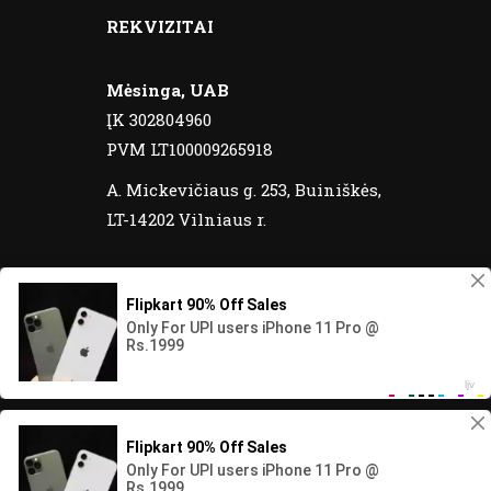
REKVIZITAI
Mėsinga, UAB
ĮK 302804960
PVM LT100009265918
A. Mickevičiaus g. 253, Buiniškės,
LT-14202 Vilniaus r.
© 2020 Meatos yra registruotas prekinis
ženklas. Visos teisės saugomos.