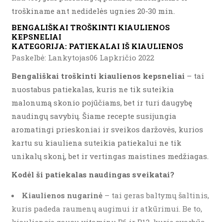
troškiname ant nedidelės ugnies 20-30 min.
BENGALIŠKAI TROŠKINTI KIAULIENOS
KEPSNELIAI
KATEGORIJA:
PATIEKALAI IŠ KIAULIENOS
Paskelbė: Lankytojas06 Lapkričio 2022
Bengališkai troškinti kiaulienos kepsneliai
– tai
nuostabus patiekalas, kuris ne tik suteikia
malonumą skonio pojūčiams, bet ir turi daugybę
naudingų savybių. Šiame recepte susijungia
aromatingi prieskoniai ir sveikos daržovės, kurios
kartu su kiauliena suteikia patiekalui ne tik
unikalų skonį, bet ir vertingas maistines medžiagas.
Kodėl ši patiekalas naudingas sveikatai?
Kiaulienos nugarinė
– tai geras baltymų šaltinis,
kuris padeda raumenų augimui ir atkūrimui. Be to,