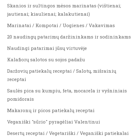
Skanios ir sultingos mėsos marinatas (vištienai;
jautienai; kiaulienai; kalakutienai)
Marinatai / Kompotai / Uogienes / Vakavimas
20 naudingų patarimų daržininkams ir sodininkams
Naudingi patarimai jūsų virtuvėje
Kalafiorų salotos su sojos padažu
Daržovių patiekalų receptai / Salotų, mišrainių
receptai
Saulės pica su kumpiu, feta, mocarela ir vyšniniais
pomidorais
Makaronų ir picos patiekalų receptai
Veganiški "sūrio" pyragėliai Valentinui
Desertų receptai / Vegetariški / Veganiški patiekalai