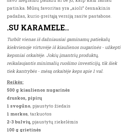
savo mėgiamu padažu ar be jo, kaip kam labiau
patinka. Mūsų favoritas yra „aioli” česnakinis
padažas, kurio greitąją versiją rasite pastabose.
.SU KARAMELE..
Turbūt vienas iš dažniausiai gaminamų patiekalų
kiekvienoje virtuvėje iš kiaulienos nugarinės - užkepti
kepsniai orkaitėje. Jokių įmantrių produktų,
reikalaujantis minimalių ruošimo investicijų, tik šiek
tiek kantrybės - mėsą orkaitėje keps apie 1 val.
Reikės:
500 g kiaulienos nugarinės
druskos, pipirų
1 svogūno
, pjaustyto žiedais
1 morkos
, tarkuotos
2-3 bulvių
, pjaustytų riekelėmis
100 g grietinės