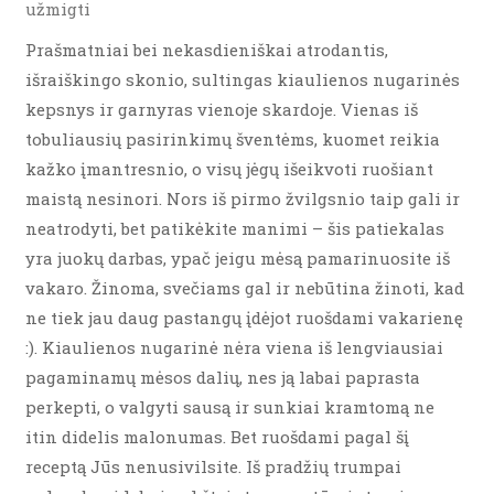
užmigti
Prašmatniai bei nekasdieniškai atrodantis,
išraiškingo skonio, sultingas kiaulienos nugarinės
kepsnys ir garnyras vienoje skardoje. Vienas iš
tobuliausių pasirinkimų šventėms, kuomet reikia
kažko įmantresnio, o visų jėgų išeikvoti ruošiant
maistą nesinori. Nors iš pirmo žvilgsnio taip gali ir
neatrodyti, bet patikėkite manimi – šis patiekalas
yra juokų darbas, ypač jeigu mėsą pamarinuosite iš
vakaro. Žinoma, svečiams gal ir nebūtina žinoti, kad
ne tiek jau daug pastangų įdėjot ruošdami vakarienę
:). Kiaulienos nugarinė nėra viena iš lengviausiai
pagaminamų mėsos dalių, nes ją labai paprasta
perkepti, o valgyti sausą ir sunkiai kramtomą ne
itin didelis malonumas. Bet ruošdami pagal šį
receptą Jūs nenusivilsite. Iš pradžių trumpai