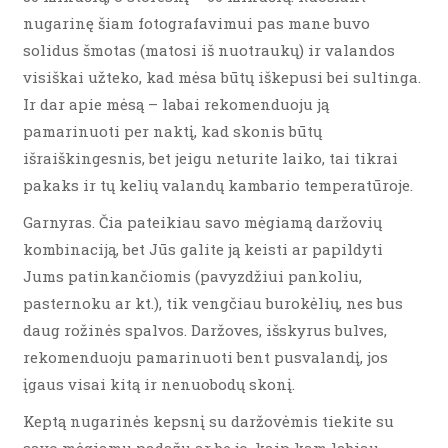
nugarinę šiam fotografavimui pas mane buvo
solidus šmotas (matosi iš nuotraukų) ir valandos
visiškai užteko, kad mėsa būtų iškepusi bei sultinga.
Ir dar apie mėsą – labai rekomenduoju ją
pamarinuoti per naktį, kad skonis būtų
išraiškingesnis, bet jeigu neturite laiko, tai tikrai
pakaks ir tų kelių valandų kambario temperatūroje.
Garnyras. Čia pateikiau savo mėgiamą daržovių
kombinaciją, bet Jūs galite ją keisti ar papildyti
Jums patinkančiomis (pavyzdžiui pankoliu,
pasternoku ar kt.), tik vengčiau burokėlių, nes bus
daug rožinės spalvos. Daržoves, išskyrus bulves,
rekomenduoju pamarinuoti bent pusvalandį, jos
įgaus visai kitą ir nenuobodų skonį.
Keptą nugarinės kepsnį su daržovėmis tiekite su