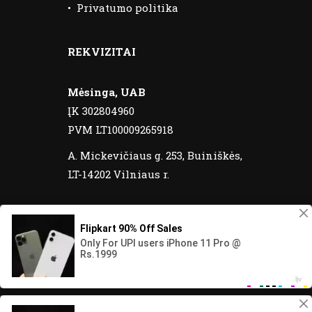
•
Privatumo politika
REKVIZITAI
Mėsinga, UAB
ĮK 302804960
PVM LT100009265918
A. Mickevičiaus g. 253, Buiniškės,
LT-14202 Vilniaus r.