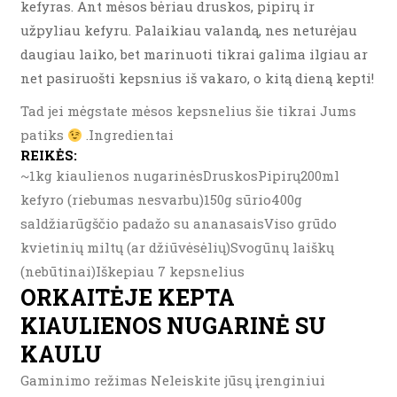
kefyras. Ant mėsos bėriau druskos, pipirų ir
užpyliau kefyru. Palaikiau valandą, nes neturėjau
daugiau laiko, bet marinuoti tikrai galima ilgiau ar
net pasiruošti kepsnius iš vakaro, o kitą dieną kepti!
Tad jei mėgstate mėsos kepsnelius šie tikrai Jums
patiks
.Ingredientai
REIKĖS:
~1kg kiaulienos nugarinėsDruskosPipirų200ml
kefyro (riebumas nesvarbu)150g sūrio400g
saldžiarūgščio padažo su ananasaisViso grūdo
kvietinių miltų (ar džiūvėsėlių)Svogūnų laiškų
(nebūtinai)Iškepiau 7 kepsnelius
ORKAITĖJE KEPTA
KIAULIENOS NUGARINĖ SU
KAULU
Gaminimo režimas Neleiskite jūsų įrenginiui