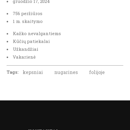
gruodžio‎‎‎‏‏‎ ‎17, 2024
756 peržiūros
1 m. skaitymo
Kažko nevalgantiems
Kūčių patiekalai
Užkandžiai
Vakarienė
Tags:
kepsniai
nugarines
folijoje