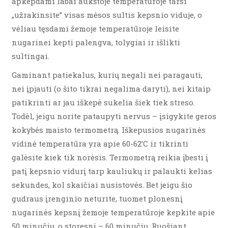
apkepdami labai aukštoje temperatūroje tarsi
„užrakinsite” visas mėsos sultis kepsnio viduje, o
vėliau tęsdami žemoje temperatūroje leisite
nugarinei kepti palengva, tolygiai ir išlikti
sultingai.
Gaminant patiekalus, kurių negali nei paragauti,
nei įpjauti (o šito tikrai negalima daryti), nei kitaip
patikrinti ar jau iškepė sukelia šiek tiek streso.
Todėl, jeigu norite pataupyti nervus – įsigykite geros
kokybės maisto termometrą. Iškepusios nugarinės
vidinė temperatūra yra apie 60-62’C ir tikrinti
galėsite kiek tik norėsis. Termometrą reikia įbesti į
patį kepsnio vidurį tarp kauliukų ir palaukti kelias
sekundes, kol skaičiai nusistovės. Bet jeigu šio
gudraus įrenginio neturite, tuomet plonesnį
nugarinės kepsnį žemoje temperatūroje kepkite apie
50 minučių, o storesnį – 60 minučių. Ruošiant