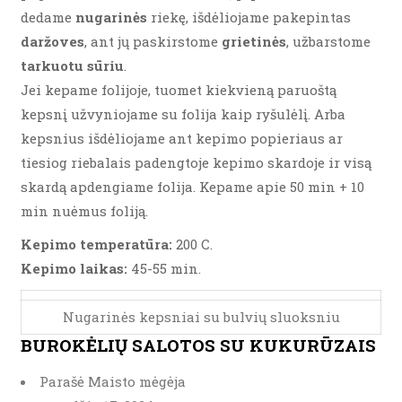
dedame
nugarinės
riekę, išdėliojame pakepintas
daržoves
, ant jų paskirstome
grietinės
, užbarstome
tarkuotu sūriu
.
Jei kepame folijoje, tuomet kiekvieną paruoštą
kepsnį užvyniojame su folija kaip ryšulėlį. Arba
kepsnius išdėliojame ant kepimo popieriaus ar
tiesiog riebalais padengtoje kepimo skardoje ir visą
skardą apdengiame folija. Kepame apie 50 min + 10
min nuėmus foliją.
Kepimo temperatūra:
200 C.
Kepimo laikas:
45-55 min.
Nugarinės kepsniai su bulvių sluoksniu
BUROKĖLIŲ SALOTOS SU KUKURŪZAIS
Parašė Maisto mėgėja