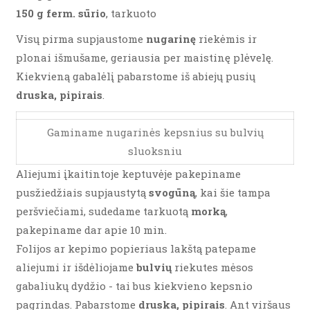
150 g ferm. sūrio
, tarkuoto
Visų pirma supjaustome
nugarinę
riekėmis ir
plonai išmušame, geriausia per maistinę plėvelę.
Kiekvieną gabalėlį pabarstome iš abiejų pusių
druska, pipirais
.
Gaminame nugarinės kepsnius su bulvių
sluoksniu
Aliejumi įkaitintoje keptuvėje pakepiname
pusžiedžiais supjaustytą
svogūną
, kai šie tampa
peršviečiami, sudedame tarkuotą
morką
,
pakepiname dar apie 10 min.
Folijos ar kepimo popieriaus lakštą patepame
aliejumi ir išdėliojame
bulvių
riekutes mėsos
gabaliukų dydžio - tai bus kiekvieno kepsnio
pagrindas. Pabarstome
druska, pipirais
. Ant viršaus