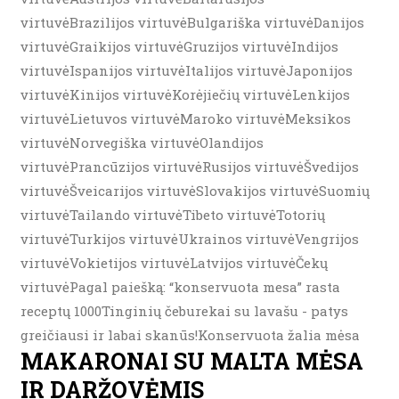
virtuvėBrazilijos virtuvėBulgariška virtuvėDanijos
virtuvėGraikijos virtuvėGruzijos virtuvėIndijos
virtuvėIspanijos virtuvėItalijos virtuvėJaponijos
virtuvėKinijos virtuvėKorėjiečių virtuvėLenkijos
virtuvėLietuvos virtuvėMaroko virtuvėMeksikos
virtuvėNorvegiška virtuvėOlandijos
virtuvėPrancūzijos virtuvėRusijos virtuvėŠvedijos
virtuvėŠveicarijos virtuvėSlovakijos virtuvėSuomių
virtuvėTailando virtuvėTibeto virtuvėTotorių
virtuvėTurkijos virtuvėUkrainos virtuvėVengrijos
virtuvėVokietijos virtuvėLatvijos virtuvėČekų
virtuvėPagal paiešką: “konservuota mesa” rasta
receptų 1000Tinginių čeburekai su lavašu - patys
greičiausi ir labai skanūs!Konservuota žalia mėsa
MAKARONAI SU MALTA MĖSA
IR DARŽOVĖMIS