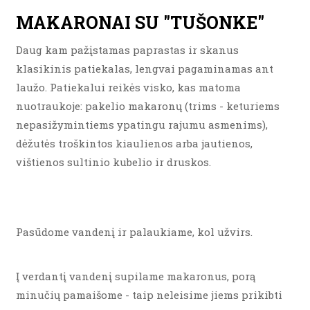
MAKARONAI SU "TUŠONKE"
Daug kam pažįstamas paprastas ir skanus
klasikinis patiekalas, lengvai pagaminamas ant
laužo. Patiekalui reikės visko, kas matoma
nuotraukoje: pakelio makaronų (trims - keturiems
nepasižymintiems ypatingu rajumu asmenims),
dėžutės troškintos kiaulienos arba jautienos,
vištienos sultinio kubelio ir druskos.
Pasūdome vandenį ir palaukiame, kol užvirs.
Į verdantį vandenį supilame makaronus, porą
minučių pamaišome - taip neleisime jiems prikibti