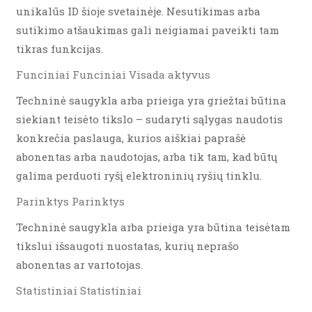
unikalūs ID šioje svetainėje. Nesutikimas arba
sutikimo atšaukimas gali neigiamai paveikti tam
tikras funkcijas.
Funciniai Funciniai Visada aktyvus
Techninė saugykla arba prieiga yra griežtai būtina
siekiant teisėto tikslo – sudaryti sąlygas naudotis
konkrečia paslauga, kurios aiškiai paprašė
abonentas arba naudotojas, arba tik tam, kad būtų
galima perduoti ryšį elektroninių ryšių tinklu.
Parinktys Parinktys
Techninė saugykla arba prieiga yra būtina teisėtam
tikslui išsaugoti nuostatas, kurių neprašo
abonentas ar vartotojas.
Statistiniai Statistiniai