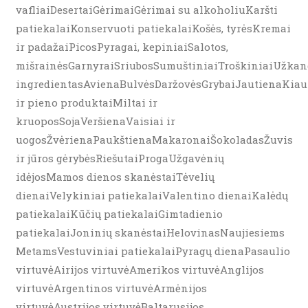
vafliaiDesertaiGėrimaiGėrimai su alkoholiuKaršti
patiekalaiKonservuoti patiekalaiKošės, tyrėsKremai
ir padažaiPicosPyragai, kepiniaiSalotos,
mišrainėsGarnyraiSriubosSumuštiniaiTroškiniaiUžkand
ingredientasAvienaBulvėsDaržovėsGrybaiJautienaKiau
ir pieno produktaiMiltai ir
kruoposSojaVeršienaVaisiai ir
uogosŽvėrienaPaukštienaMakaronaiŠokoladasŽuvis
ir jūros gėrybėsRiešutaiProgaUžgavėnių
idėjosMamos dienos skanėstaiTėvelių
dienaiVelykiniai patiekalaiValentino dienaiKalėdų
patiekalaiKūčių patiekalaiGimtadienio
patiekalaiJoninių skanėstaiHelovinasNaujiesiems
MetamsVestuviniai patiekalaiPyragų dienaPasaulio
virtuvėAirijos virtuvėAmerikos virtuvėAnglijos
virtuvėArgentinos virtuvėArmėnijos
virtuvėAustrijos virtuvėBaltarusijos