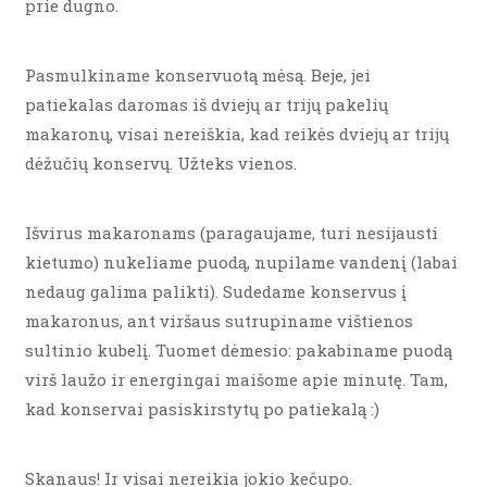
prie dugno.
Pasmulkiname konservuotą mėsą. Beje, jei
patiekalas daromas iš dviejų ar trijų pakelių
makaronų, visai nereiškia, kad reikės dviejų ar trijų
dėžučių konservų. Užteks vienos.
Išvirus makaronams (paragaujame, turi nesijausti
kietumo) nukeliame puodą, nupilame vandenį (labai
nedaug galima palikti). Sudedame konservus į
makaronus, ant viršaus sutrupiname vištienos
sultinio kubelį. Tuomet dėmesio: pakabiname puodą
virš laužo ir energingai maišome apie minutę. Tam,
kad konservai pasiskirstytų po patiekalą :)
Skanaus! Ir visai nereikia jokio kečupo.