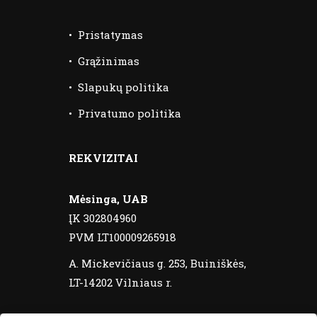
•
Pristatymas
•
Grąžinimas
•
Slapukų politika
•
Privatumo politika
REKVIZITAI
Mėsinga, UAB
ĮK 302804960
PVM LT100009265918
A. Mickevičiaus g. 253, Buiniškės,
LT-14202 Vilniaus r.