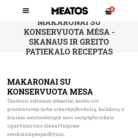
0
MAKARONAI SU
KONSERVUOTA MĖSA -
SKANAUS IR GREITO
PATIEKALO RECEPTAS
MAKARONAI SU
KONSERVUOTA MESA
Tandoori vištienos iešmeliai karšto oro
gruzdintuvėje (arba orkaitėje)Brokolių, kalafiorų ir
šoninės salotosAtsiųsk savo receptąPatiekalo
tipasValentino dienaiValgome
sveikiau!ApkepaiBlynai,