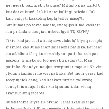
net negali pažiūrėti į tą pusę? Miltai! Pilna miltų! O
kur dar cukrus!… Ir kiti nereikalingi priedai. Juk
kam valgyti kažkokią keptą tešlos masę?!…
Sunkumas po tokio maisto, energijos 0, tad kaskart
sau prižadate daugiau nebevalgyti TŲ BLYNŲ.
Tikiu, kad jau esat atradę savo „tobulų“ blynų receptą
ir žinote kas Jums ir artimiesiems patinka. Bet bent
jau aš, būsiu iš tų, kuriems blynai patinka nuo pat
mažens! Ir nieko su tuo negaliu padaryti… Man
patinka išbandyti naujus receptus ir ragauti. Ne visi
blynai skanūs ir ne visi patinka. Bet tuo ir gerai, kad
receptų tiek daug, kad kaskart turime galimybę
bandyti iš naujo. Ir dar kartą surasti, dar vieną
skanių blynų receptą.
Būtent tokie ir yra šie blynai! Labai skanūs ir jau
laiko patikrinti. Blynų mėgėjai tikriausiai jau seniai