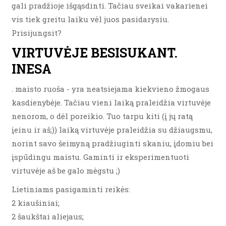
gali pradžioje išgąsdinti. Tačiau sveikai vakarienei
vis tiek greitu laiku vėl juos pasidarysiu.
Prisijungsit?
VIRTUVĖJE BESISUKANT.
INESA
. maisto ruoša - yra neatsiejama kiekvieno žmogaus
kasdienybėje. Tačiau vieni laiką praleidžia virtuvėje
nenorom, o dėl poreikio. Tuo tarpu kiti (į jų ratą
įeinu ir aš;)) laiką virtuvėje praleidžia su džiaugsmu,
norint savo šeimyną pradžiuginti skaniu, įdomiu bei
įspūdingu maistu. Gaminti ir eksperimentuoti
virtuvėje aš be galo mėgstu ;)
Lietiniams pasigaminti reikės:
2 kiaušiniai;
2 šaukštai aliejaus;