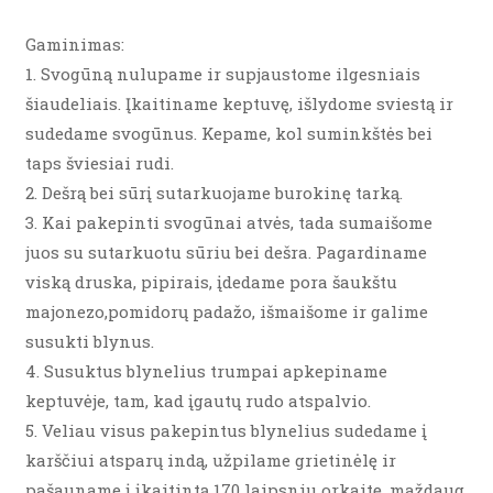
Gaminimas:
1. Svogūną nulupame ir supjaustome ilgesniais
šiaudeliais. Įkaitiname keptuvę, išlydome sviestą ir
sudedame svogūnus. Kepame, kol suminkštės bei
taps šviesiai rudi.
2. Dešrą bei sūrį sutarkuojame burokinę tarką.
3. Kai pakepinti svogūnai atvės, tada sumaišome
juos su sutarkuotu sūriu bei dešra. Pagardiname
viską druska, pipirais, įdedame pora šaukštu
majonezo,pomidorų padažo, išmaišome ir galime
susukti blynus.
4. Susuktus blynelius trumpai apkepiname
keptuvėje, tam, kad įgautų rudo atspalvio.
5. Veliau visus pakepintus blynelius sudedame į
karščiui atsparų indą, užpilame grietinėlę ir
pašauname į įkaitintą 170 laipsniu orkaitę, maždaug