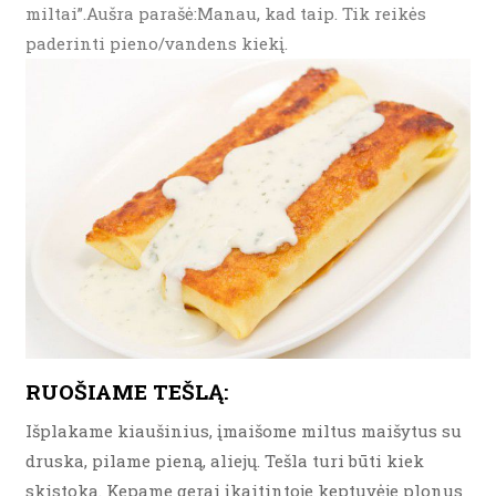
miltai”.Aušra parašė:Manau, kad taip. Tik reikės
paderinti pieno/vandens kiekį.
RUOŠIAME TEŠLĄ:
Išplakame kiaušinius, įmaišome miltus maišytus su
druska, pilame pieną, aliejų. Tešla turi būti kiek
skistoka. Kepame gerai įkaitintoje keptuvėje plonus