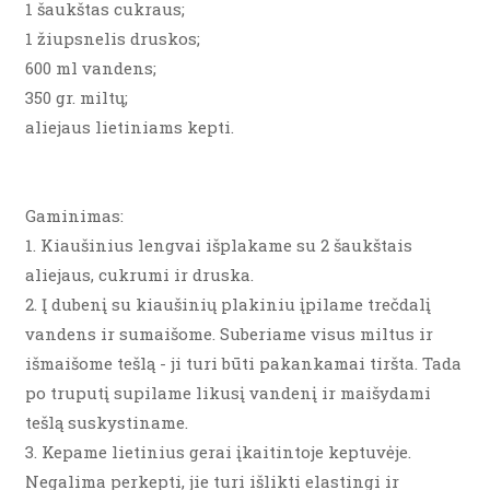
1 šaukštas cukraus;
1 žiupsnelis druskos;
600 ml vandens;
350 gr. miltų;
aliejaus lietiniams kepti.
Gaminimas:
1. Kiaušinius lengvai išplakame su 2 šaukštais
aliejaus, cukrumi ir druska.
2. Į dubenį su kiaušinių plakiniu įpilame trečdalį
vandens ir sumaišome. Suberiame visus miltus ir
išmaišome tešlą - ji turi būti pakankamai tiršta. Tada
po truputį supilame likusį vandenį ir maišydami
tešlą suskystiname.
3. Kepame lietinius gerai įkaitintoje keptuvėje.
Negalima perkepti, jie turi išlikti elastingi ir