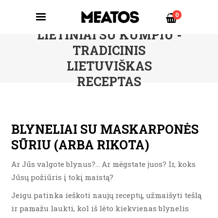
0
LIETINIAI SU KUMPIU -
TRADICINIS
LIETUVIŠKAS
RECEPTAS
BLYNELIAI SU MASKARPONĖS
SŪRIU (ARBA RIKOTA)
Ar Jūs valgote blynus?… Ar mėgstate juos? Ir, koks
Jūsų požiūris į tokį maistą?
Jeigu patinka ieškoti naujų receptų, užmaišyti tešlą
ir pamažu laukti, kol iš lėto kiekvienas blynelis