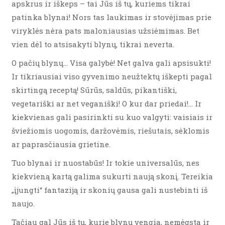
apskrus ir iškeps – tai Jūs iš tų, kuriems tikrai
patinka blynai! Nors tas laukimas ir stovėjimas prie
viryklės nėra pats maloniausias užsiėmimas. Bet
vien dėl to atsisakyti blynų, tikrai neverta.
O pačių blynų… Visa galybė! Net galva gali apsisukti!
Ir tikriausiai viso gyvenimo neužtektų iškepti pagal
skirtingą receptą! Sūrūs, saldūs, pikantiški,
vegetariški ar net veganiški! O kur dar priedai!… Ir
kiekvienas gali pasirinkti su kuo valgyti: vaisiais ir
šviežiomis uogomis, daržovėmis, riešutais, sėklomis
ar paprasčiausia grietine.
Tuo blynai ir nuostabūs! Ir tokie universalūs, nes
kiekvieną kartą galima sukurti naują skonį. Tereikia
„įjungti“ fantaziją ir skonių gausa gali nustebinti iš
naujo.
Tačiau gal Jūs iš tų, kurie blynų vengia, nemėgsta ir