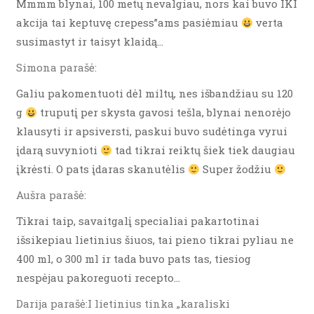
Mmmm blynai, 100 metų nevalgiau, nors kai buvo IKI
akcija tai keptuvę crepess”ams pasiėmiau
verta
susimastyt ir taisyt klaidą…
Simona parašė:
Galiu pakomentuoti dėl miltų, nes išbandžiau su 120
g
truputį per skysta gavosi tešla, blynai nenorėjo
klausyti ir apsiversti, paskui buvo sudėtinga vyrui
įdarą suvynioti
tad tikrai reiktų šiek tiek daugiau
įkrėsti. O pats įdaras skanutėlis
Super žodžiu
Aušra parašė:
Tikrai taip, savaitgalį specialiai pakartotinai
išsikepiau lietinius šiuos, tai pieno tikrai pyliau ne
400 ml, o 300 ml ir tada buvo pats tas, tiesiog
nespėjau pakoreguoti recepto…
Darija parašė:I lietinius tinka „karaliski