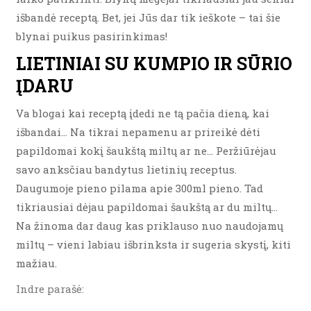
išbandė receptą. Bet, jei Jūs dar tik ieškote – tai šie
blynai puikus pasirinkimas!
LIETINIAI SU KUMPIO IR SŪRIO
ĮDARU
Va blogai kai receptą įdedi ne tą pačia dieną, kai
išbandai… Na tikrai nepamenu ar prireikė dėti
papildomai kokį šaukštą miltų ar ne… Peržiūrėjau
savo anksčiau bandytus lietinių receptus.
Daugumoje pieno pilama apie 300ml pieno. Tad
tikriausiai dėjau papildomai šaukštą ar du miltų…
Na žinoma dar daug kas priklauso nuo naudojamų
miltų – vieni labiau išbrinksta ir sugeria skystį, kiti
mažiau.
Indre parašė: