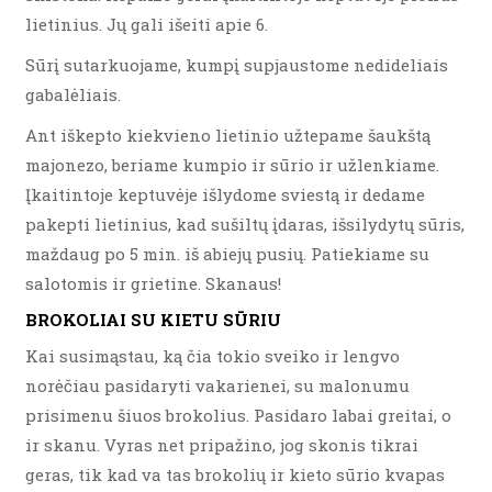
lietinius. Jų gali išeiti apie 6.
Sūrį sutarkuojame, kumpį supjaustome nedideliais
gabalėliais.
Ant iškepto kiekvieno lietinio užtepame šaukštą
majonezo, beriame kumpio ir sūrio ir užlenkiame.
Įkaitintoje keptuvėje išlydome sviestą ir dedame
pakepti lietinius, kad sušiltų įdaras, išsilydytų sūris,
maždaug po 5 min. iš abiejų pusių. Patiekiame su
salotomis ir grietine. Skanaus!
BROKOLIAI SU KIETU SŪRIU
Kai susimąstau, ką čia tokio sveiko ir lengvo
norėčiau pasidaryti vakarienei, su malonumu
prisimenu šiuos brokolius. Pasidaro labai greitai, o
ir skanu. Vyras net pripažino, jog skonis tikrai
geras, tik kad va tas brokolių ir kieto sūrio kvapas