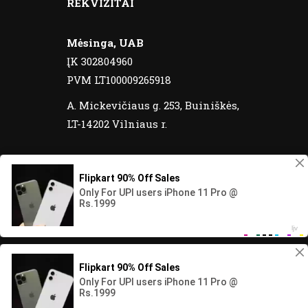
REKVIZITAI
Mėsinga, UAB
ĮK 302804960
PVM LT100009265918
A. Mickevičiaus g. 253, Buiniškės,
LT-14202 Vilniaus r.
© 2020 Meatos yra registruotas prekinis
ženklas. Visos teisės saugomos.