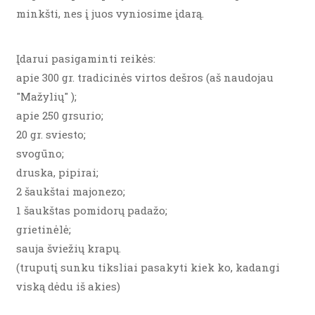
minkšti, nes į juos vyniosime įdarą.
Įdarui pasigaminti reikės:
apie 300 gr. tradicinės virtos dešros (aš naudojau
"Mažylių" );
apie 250 grsurio;
20 gr. sviesto;
svogūno;
druska, pipirai;
2 šaukštai majonezo;
1 šaukštas pomidorų padažo;
grietinėlė;
sauja šviežių krapų.
(truputį sunku tiksliai pasakyti kiek ko, kadangi
viską dėdu iš akies)