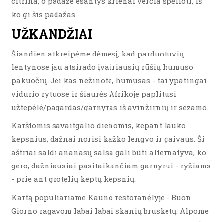
citrina, o padaže esantys krienai verčia spėlioti, iš
ko gi šis padažas.
UŽKANDŽIAI
Šiandien atkreipėme dėmesį, kad parduotuvių
lentynose jau atsirado įvairiausių rūšių humuso
pakuočių. Jei kas nežinote, humusas - tai ypatingai
vidurio rytuose ir šiaurės Afrikoje paplitusi
užtepėlė/pagardas/garnyras iš avinžirnių ir sezamo.
Karštomis savaitgalio dienomis, kepant lauko
kepsnius, dažnai norisi kažko lengvo ir gaivaus. Ši
aštriai saldi ananasų salsa gali būti alternatyva, ko
gero, dažniausiai pasitaikančiam garnyrui - ryžiams
- prie ant grotelių keptų kepsnių.
Kartą populiariame Kauno restoranėlyje - Buon
Giorno ragavom labai labai skanių brusketų. Alpome