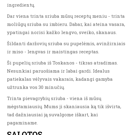
ingredientų.
Dar viena trinta sriuba mūsų receptų meniu - trinta
moliūgų sriuba su imbieru. Dabar, kai ateina vasara,
ypatingai norisi kažko lengvo, sveiko, skanaus.
Šildanti daržovių sriuba su pupelėmis, avinžirniais
ir miso - lengvas ir maistingas receptas.
Ši pupelių sriuba iš Toskanos - tikras atradimas.
Nesunkiai paruošiama ir labai gardi. Idealus
patiekalas vėlyvais vakarais, kadangi gamyba
užtrunka vos 30 minučių.
Trinta pievagrybių sriuba - viena iš mūsų
mėgstamiausių. Mums ji skaniausia ką tik išvirta,
tad dažniausiai ją suvalgome iškart, kai
pagaminame.
SALOTOS