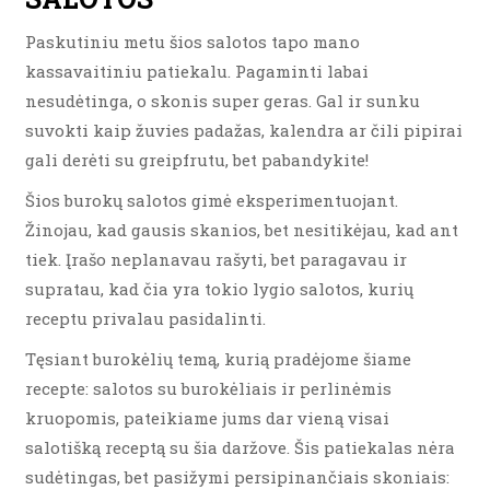
Paskutiniu metu šios salotos tapo mano
kassavaitiniu patiekalu. Pagaminti labai
nesudėtinga, o skonis super geras. Gal ir sunku
suvokti kaip žuvies padažas, kalendra ar čili pipirai
gali derėti su greipfrutu, bet pabandykite!
Šios burokų salotos gimė eksperimentuojant.
Žinojau, kad gausis skanios, bet nesitikėjau, kad ant
tiek. Įrašo neplanavau rašyti, bet paragavau ir
supratau, kad čia yra tokio lygio salotos, kurių
receptu privalau pasidalinti.
Tęsiant burokėlių temą, kurią pradėjome šiame
recepte: salotos su burokėliais ir perlinėmis
kruopomis, pateikiame jums dar vieną visai
salotišką receptą su šia daržove. Šis patiekalas nėra
sudėtingas, bet pasižymi persipinančiais skoniais: