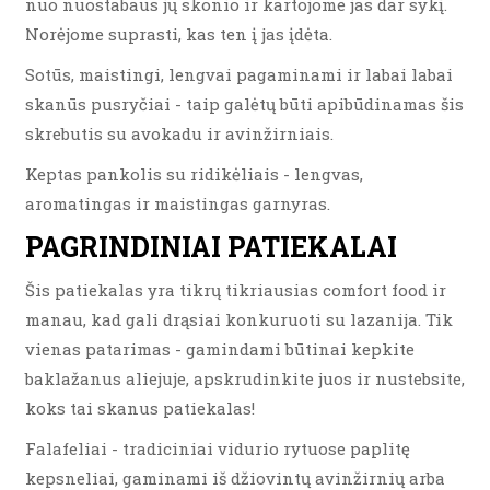
nuo nuostabaus jų skonio ir kartojome jas dar sykį.
Norėjome suprasti, kas ten į jas įdėta.
Sotūs, maistingi, lengvai pagaminami ir labai labai
skanūs pusryčiai - taip galėtų būti apibūdinamas šis
skrebutis su avokadu ir avinžirniais.
Keptas pankolis su ridikėliais - lengvas,
aromatingas ir maistingas garnyras.
PAGRINDINIAI PATIEKALAI
Šis patiekalas yra tikrų tikriausias comfort food ir
manau, kad gali drąsiai konkuruoti su lazanija. Tik
vienas patarimas - gamindami būtinai kepkite
baklažanus aliejuje, apskrudinkite juos ir nustebsite,
koks tai skanus patiekalas!
Falafeliai - tradiciniai vidurio rytuose paplitę
kepsneliai, gaminami iš džiovintų avinžirnių arba