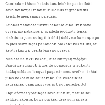
Gamindami šiuos keksiukus, leiskite pasireikšti
savo fantazijai ir mūsų siūlomus ingredientus
keiskite mėgiamais priedais.
Kuomet namuose turimi bananai eina link savo
gyvenimo pabaigos ir pradeda juoduoti, tenka
rinktis: ar juos nulupti ir dėti į šaldymo kamerą, o po
to juos sėkmingai panaudoti plakant kokteilius, ar
kepti skanų ir greitą bananų pyragą.
Mes esame tikri kokosų ir saldumynų mėgėjai.
Bandėme sujungti šiuos du pomėgius ir sukurti
kažką saldaus, lengvai pagaminamo, sveiko - ir štai
jums kokosiniai sausainiai. Šie kokosiniai
sausainiai gaminami vos iš trijų ingredientų!
Figų džemas ypatingas savo subtiliu, natūraliai
saldžiu skoniu, kuris puikiai dera su įvairiais