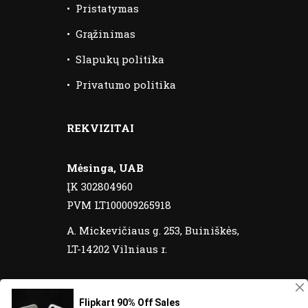
•
Pristatymas
•
Grąžinimas
•
Slapukų politika
•
Privatumo politika
REKVIZITAI
Mėsinga, UAB
ĮK 302804960
PVM LT100009265918
A. Mickevičiaus g. 253, Buiniškės,
LT-14202 Vilniaus r.