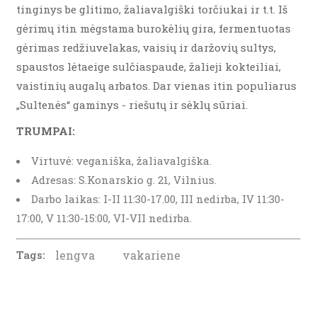
tinginys be glitimo, žaliavalgiški torčiukai ir t.t. Iš
gėrimų itin mėgstama burokėlių gira, fermentuotas
gėrimas redžiuvelakas, vaisių ir daržovių sultys,
spaustos lėtaeige sulčiaspaude, žalieji kokteiliai,
vaistinių augalų arbatos. Dar vienas itin populiarus
„Sultenės“ gaminys - riešutų ir sėklų sūriai.
TRUMPAI:
Virtuvė: veganiška, žaliavalgiška.
Adresas: S.Konarskio g. 21, Vilnius.
Darbo laikas: I-II 11:30-17.00, III nedirba, IV 11:30-
17:00, V 11:30-15:00, VI-VII nedirba.
Tags:
lengva
vakariene