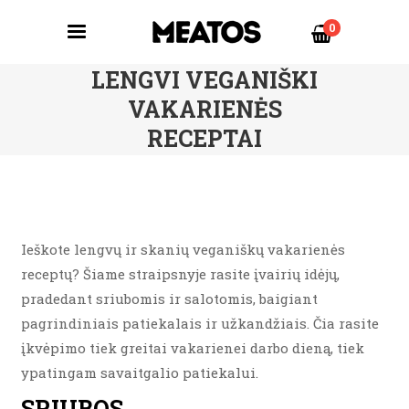
0
LENGVI VEGANIŠKI
VAKARIENĖS
RECEPTAI
Ieškote lengvų ir skanių veganiškų vakarienės
receptų? Šiame straipsnyje rasite įvairių idėjų,
pradedant sriubomis ir salotomis, baigiant
pagrindiniais patiekalais ir užkandžiais. Čia rasite
įkvėpimo tiek greitai vakarienei darbo dieną, tiek
ypatingam savaitgalio patiekalui.
SRIUBOS