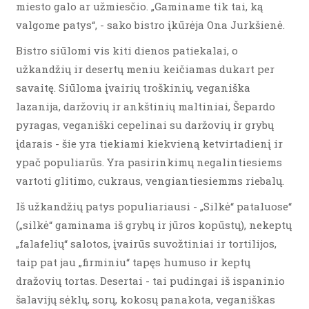
miesto galo ar užmiesčio. „Gaminame tik tai, ką
valgome patys“, - sako bistro įkūrėja Ona Jurkšienė.
Bistro siūlomi vis kiti dienos patiekalai, o
užkandžių ir desertų meniu keičiamas dukart per
savaitę. Siūloma įvairių troškinių, veganiška
lazanija, daržovių ir ankštinių maltiniai, Šepardo
pyragas, veganiški cepelinai su daržovių ir grybų
įdarais - šie yra tiekiami kiekvieną ketvirtadienį ir
ypač populiarūs. Yra pasirinkimų negalintiesiems
vartoti glitimo, cukraus, vengiantiesiemms riebalų.
Iš užkandžių patys populiariausi - „Silkė“ pataluose“
(„silkė“ gaminama iš grybų ir jūros kopūstų), nekeptų
„falafelių“ salotos, įvairūs suvožtiniai ir tortilijos,
taip pat jau „firminiu“ tapęs humuso ir keptų
dražovių tortas. Desertai - tai pudingai iš ispaninio
šalavijų sėklų, sorų, kokosų panakota, veganiškas