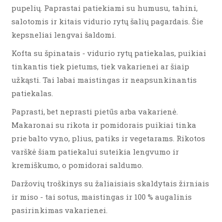
pupelių. Paprastai patiekiami su humusu, tahini,
salotomis ir kitais vidurio rytų šalių pagardais. Šie
kepsneliai lengvai šaldomi.
Kofta su špinatais - vidurio rytų patiekalas, puikiai
tinkantis tiek pietums, tiek vakarienei ar šiaip
užkąsti. Tai labai maistingas ir neapsunkinantis
patiekalas.
Paprasti, bet neprasti pietūs arba vakarienė.
Makaronai su rikota ir pomidorais puikiai tinka
prie balto vyno, plius, patiks ir vegetarams. Rikotos
varškė šiam patiekalui suteikia lengvumo ir
kremiškumo, o pomidorai saldumo.
Daržovių troškinys su žaliaisiais skaldytais žirniais
ir miso - tai sotus, maistingas ir 100 % augalinis
pasirinkimas vakarienei.