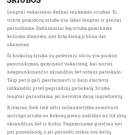
Lengvai vakarienei dažnai renkamės sriubas. Ši
trinta pomidorų sriuba yra labai lengvai ir greitai
paruošiama. Dažniausiai šią sriubą gaminame
kelioms dienoms, nes kitą dieną ji būna dar
skanesnė.
Ši brokolių sriuba su pelėsiniu sūriu yra puikus
pasirinkimas, gaminant vakarienę, kai norisi
neapsunkinančio skrandžio, bet sotaus patiekalo.
Taip pat ji gali pasitarnauti ir kaip starteris
(užkandis) prieš pagrindinį patiekalą. Sriuba
lengvai paruošiama, jai nereikia daug ingredientų.
Kreminė, šiek tiek aštri tailandietiška sviestinio
moliūgo sriuba su kokosų pienu sušildys ne tik jūsų
skrandžius, bet ir širdis. Pagaminama greičiau nei
per pusvalandį, o jai paruošti reikia vos kelių