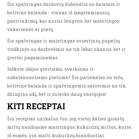
Šis spalvingas daržovių dubenėlis su batatais ir
bolivine balanda - vienas iš mėgstamiausių
pasirinkimų, kai norisi lengvos, bet maistingos
vakarienės ar pietų.
Šis spalvingas ir maistingas sviestinių pupelių
troškinys su daržovėmis ne tik labai skanus, bet ir
greitai pagaminamas.
Ieškote idėjos greitiems, sveikiems ir
subalansuotiems pietums? Šis patiekalas su tofu,
bolivine balanda ir spalvingomis salotomis ne tik
džiugins akį, bet ir suteiks daug energijos!
KITI RECEPTAI
Šis receptas unikalus tuo, jog vietoj dalies įprastų
miltų naudojame maistingus kukurūzų miltus, kurie,
iš esmės, yra malti kukurūzų branduoliai.