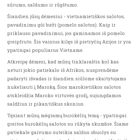
sūrumo, saldumo ir rūgštumo.
Šiandien jūsų dėmesiui - vietnamietiškos salotos,
pavadinimu gỏi bưởi (pomelo salotos). Kaip ir
priklauso pavadinimui, jos gaminamos iš pomelo
greipfruto. Šis vaisius kilęs iš pietryčių Azijos ir yra
ypatingai populiarus Vietname.
Atkreipę dėmesi, kad mūsų tinklaraštis kol kas
neturi jokio patiekalo iš Afrikos, nusprendėme
padaryti išvadas ir šiandien siūlome skaitytojams
nukeliauti į Maroką. Šios marokietiškos salotos
atskleidžia Maroko virtuvės grožį, sujungdamos
saldžius ir pikantiškus skonius.
Tęsiant mūsų mėgiamų burokėlių temą - ypatingai
greitos burokėlių salotos su rūkyta skumbre. Šiame
patiekale gaivumo suteikia saldus obuolys su