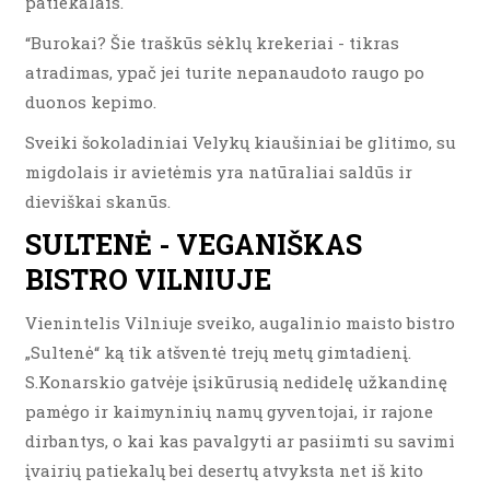
patiekalais.
“Burokai? Šie traškūs sėklų krekeriai - tikras
atradimas, ypač jei turite nepanaudoto raugo po
duonos kepimo.
Sveiki šokoladiniai Velykų kiaušiniai be glitimo, su
migdolais ir avietėmis yra natūraliai saldūs ir
dieviškai skanūs.
SULTENĖ - VEGANIŠKAS
BISTRO VILNIUJE
Vienintelis Vilniuje sveiko, augalinio maisto bistro
„Sultenė“ ką tik atšventė trejų metų gimtadienį.
S.Konarskio gatvėje įsikūrusią nedidelę užkandinę
pamėgo ir kaimyninių namų gyventojai, ir rajone
dirbantys, o kai kas pavalgyti ar pasiimti su savimi
įvairių patiekalų bei desertų atvyksta net iš kito