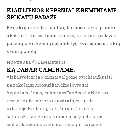
KIAULIENOS KEPSNIAI KREMINIAME
ŠPINATŲ PADAŽE
Be galo gardūs kepsneliai, kuriems tiesiog sunku
atsispirti. Jie švelnaus skonio, kreminis padažas
padengia kiekvieną gabalėlį lyg kviesdamas į tikrą
skonių puotą.
Nuotrauka Ⓒ LaMaistas.lt
KĄ DABAR GAMINAME:
viskasvalentino dienaivalgome sveikiau!karšti
patiekalaisriubosužkandžiaipyragai,
kepiniaisalotos, mišrainėsTandoori vištienos
iešmeliai karšto oro gruzdintuvėje (arba
orkaitėje)Brokolių, kalafiorų ir šoninės
salotosKaramelinis tiramisu su juodaisiais
serbentaisSotus vištienos, ryžių ir daržovių