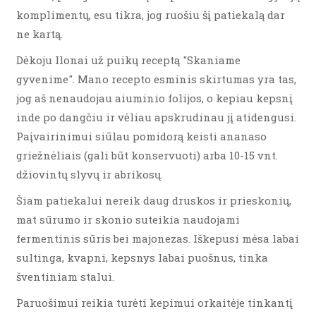
komplimentų, esu tikra, jog ruošiu šį patiekalą dar
ne kartą.
Dėkoju Ilonai už puikų receptą "Skaniame
gyvenime". Mano recepto esminis skirtumas yra tas,
jog aš nenaudojau aiuminio folijos, o kepiau kepsnį
inde po dangčiu ir vėliau apskrudinau jį atidengusi.
Paįvairinimui siūlau pomidorą keisti ananaso
griežnėliais (gali būt konservuoti) arba 10-15 vnt.
džiovintų slyvų ir abrikosų.
Šiam patiekalui nereik daug druskos ir prieskonių,
mat sūrumo ir skonio suteikia naudojami
fermentinis sūris bei majonezas. Iškepusi mėsa labai
sultinga, kvapni, kepsnys labai puošnus, tinka
šventiniam stalui.
Paruošimui reikia turėti kepimui orkaitėje tinkantį