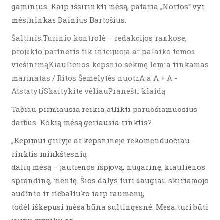
gaminius. Kaip išsirinkti mėsą, pataria „Norfos“ vyr.
mėsininkas Dainius Bartošius.
Šaltinis:Turinio kontrolė – redakcijos rankose,
projekto partneris tik inicijuoja ar palaiko temos
viešinimąKiaulienos kepsnio sėkmę lemia tinkamas
marinatas / Ritos Šemelytės nuotr.A a A + A -
AtstatytiSkaitykite vėliauPranešti klaidą
Tačiau pirmiausia reikia atlikti paruošiamuosius
darbus. Kokią mėsą geriausia rinktis?
„Kepimui grilyje ar kepsninėje rekomenduočiau
rinktis minkštesnių
dalių mėsą – jautienos išpjovą, nugarinę, kiaulienos
sprandinę, mentę. Šios dalys turi daugiau skiriamojo
audinio ir riebaliuko tarp raumenų,
todėl iškepusi mėsa būna sultingesnė. Mėsa turi būti