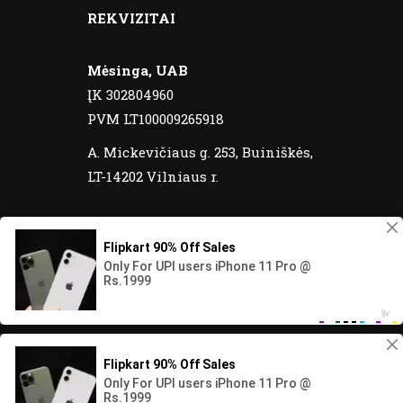
REKVIZITAI
Mėsinga, UAB
ĮK 302804960
PVM LT100009265918
A. Mickevičiaus g. 253, Buiniškės,
LT-14202 Vilniaus r.
© 2020 Meatos yra registruotas prekinis
ženklas. Visos teisės saugomos.