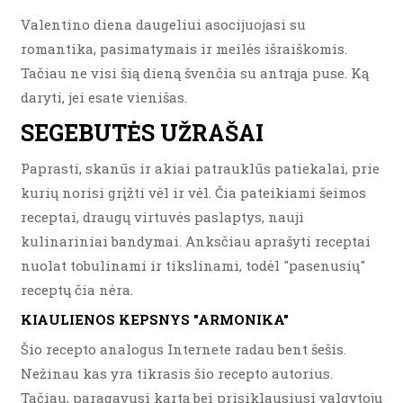
Valentino diena daugeliui asocijuojasi su
romantika, pasimatymais ir meilės išraiškomis.
Tačiau ne visi šią dieną švenčia su antrąja puse. Ką
daryti, jei esate vienišas.
SEGEBUTĖS UŽRAŠAI
Paprasti, skanūs ir akiai patrauklūs patiekalai, prie
kurių norisi grįžti vėl ir vėl. Čia pateikiami šeimos
receptai, draugų virtuvės paslaptys, nauji
kulinariniai bandymai. Anksčiau aprašyti receptai
nuolat tobulinami ir tikslinami, todėl "pasenusių"
receptų čia nėra.
KIAULIENOS KEPSNYS "ARMONIKA"
Šio recepto analogus Internete radau bent šešis.
Nežinau kas yra tikrasis šio recepto autorius.
Tačiau, paragavusi kartą bei prisiklausiusi valgytojų