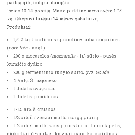
pailgą gilų indą su dangčiu.
Išeiga 10-14 porcijų. Mano pirktinė mėsa svėrė 1,75
kg, iškepusi turėjau 14 mėsos gabaliukų.
Produktai:
1,5-2 kg kiaulienos sprandinės arba nugarinės
(
pork loin
- angl.)
200 g mocarelos (
mozzarella
- it.) sūrio - pusės
kumščio dydžio
200 g fermentinio rūkyto sūrio, pvz.
Gouda
4 Valg. Š. majonezo
1 didelis svogūnas
1 didelis pomidoras
1-1,5 arb. š. druskos
1/2 arb. š. šviežiai maltų margų pipirų
1-2 arb. š. maltų sausų prieskonių: lauro lapelis,
čiobreliai, česnakas, kmynai, paprika, mairūnas,