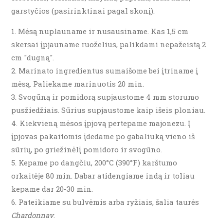
garstyčios (pasirinktinai pagal skonį).
Mėsą nuplauname ir nusausiname. Kas 1,5 cm
skersai įpjauname ruoželius, palikdami nepažeistą 2
cm "dugną".
Marinato ingredientus sumaišome bei įtriname į
mėsą. Paliekame marinuotis 20 min.
Svogūną ir pomidorą supjaustome 4 mm storumo
pusžiedžiais. Sūrius supjaustome kaip išeis ploniau.
Kiekvieną mėsos įpjovą pertepame majonezu. Į
įpjovas pakaitomis įdedame po gabaliuką vieno iš
sūrių, po griežinėlį pomidoro ir svogūno.
Kepame po dangčiu, 200°C (390°F) karštumo
orkaitėje 80 min. Dabar atidengiame indą ir toliau
kepame dar 20-30 min.
Pateikiame su bulvėmis arba ryžiais, šalia taurės
Chardonnay
.