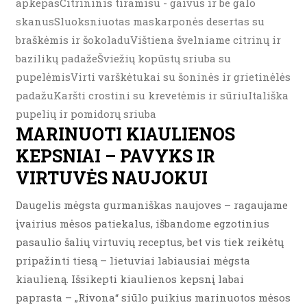
apkepasCitrininis tiramisu - gaivus ir be galo
skanusSluoksniuotas maskarponės desertas su
braškėmis ir šokoladuVištiena švelniame citrinų ir
bazilikų padažeŠviežių kopūstų sriuba su
pupelėmisVirti varškėtukai su šoninės ir grietinėlės
padažuKaršti crostini su krevetėmis ir sūriuItališka
pupelių ir pomidorų sriuba
MARINUOTI KIAULIENOS
KEPSNIAI – PAVYKS IR
VIRTUVĖS NAUJOKUI
Daugelis mėgsta gurmaniškas naujoves – ragaujame
įvairius mėsos patiekalus, išbandome egzotinius
pasaulio šalių virtuvių receptus, bet vis tiek reikėtų
pripažinti tiesą – lietuviai labiausiai mėgsta
kiaulieną. Išsikepti kiaulienos kepsnį labai
paprasta – „Rivona“ siūlo puikius marinuotos mėsos