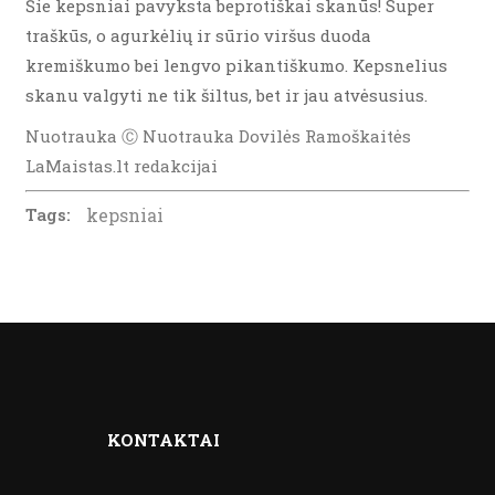
Šie kepsniai pavyksta beprotiškai skanūs! Super
traškūs, o agurkėlių ir sūrio viršus duoda
kremiškumo bei lengvo pikantiškumo. Kepsnelius
skanu valgyti ne tik šiltus, bet ir jau atvėsusius.
Nuotrauka Ⓒ Nuotrauka Dovilės Ramoškaitės
LaMaistas.lt redakcijai
Tags:
kepsniai
KONTAKTAI