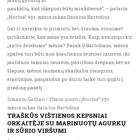
jaunų gyvulių ar
paukščių, kad iškepusi būtų minkštesnė“, – pataria
„Norfos“ vyr. mėsininkas Dainius Bartošius.
Gal ir nereikia to priminti, bet, žinoma, visuomet
įsitikinkite, kad mėsa yra šviežia. Kaip nenusipirkti
„antro šviežumo“ mėsos? Pasak D.Bartošiaus, mėsos
spalva turi būti nuo kiaulienos šviesiai rausvos iki
jautienos tamsiai rausvos, paviršius drėgnas, bet ne
šlapias, mėsos raumenų skaidulos stangrios,
elastingos, paspaudus po kurio laiko turi grįžti į
pradinę padėtį.
Irmanto Gelūno / 15min nuotr./„Norfos“ vyr.
mėsininkas Dainius Bartošius
TRAŠKŪS VIŠTIENOS KEPSNIAI
ORKAITĖJE SU MARINUOTŲ AGURKŲ
IR SŪRIO VIRŠUMI