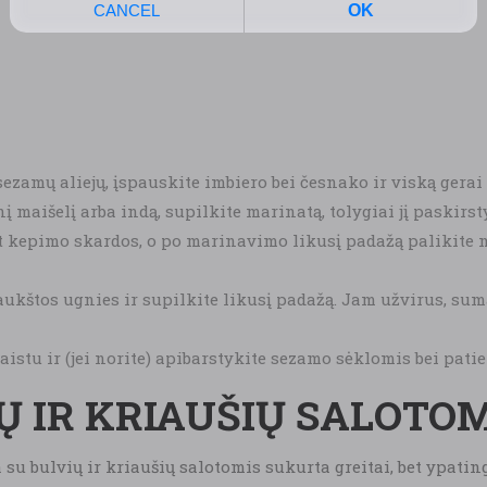
sezamų aliejų, įspauskite imbiero bei česnako ir viską gerai
nį maišelį arba indą, supilkite marinatą, tolygiai jį paskirst
t kepimo skardos, o po marinavimo likusį padažą palikite ma
 aukštos ugnies ir supilkite likusį padažą. Jam užvirus, su
istu ir (jei norite) apibarstykite sezamo sėklomis bei patie
Ų IR KRIAUŠIŲ SALOTO
 su bulvių ir kriaušių salotomis sukurta greitai, bet ypatin