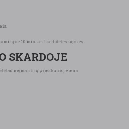
ais.
ejumi apie 10 min. ant nedidelės ugnies.
MO SKARDOJE
 keletas neįmantrių prieskonių, viena