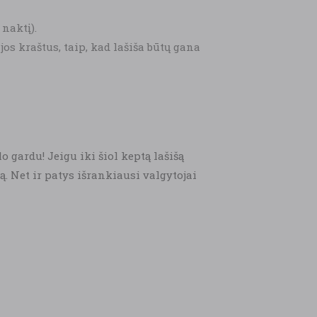
naktį).
ijos kraštus, taip, kad lašiša būtų gana
o gardu! Jeigu iki šiol keptą lašišą
ą. Net ir patys išrankiausi valgytojai