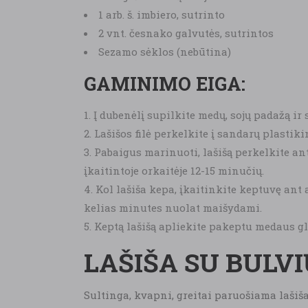
1 arb. š. imbiero, sutrinto
2 vnt. česnako galvutės, sutrintos
Sezamo sėklos (nebūtina)
GAMINIMO EIGA:
Į dubenėlį supilkite medų, sojų padažą ir 
Lašišos filė perkelkite į sandarų plastiki
Pabaigus marinuoti, lašišą perkelkite an
įkaitintoje orkaitėje 12-15 minučių.
Kol lašiša kepa, įkaitinkite keptuvę ant
kelias minutes nuolat maišydami.
Keptą lašišą apliekite pakeptu medaus gla
LAŠIŠA SU BULVI
Sultinga, kvapni, greitai paruošiama lašiša