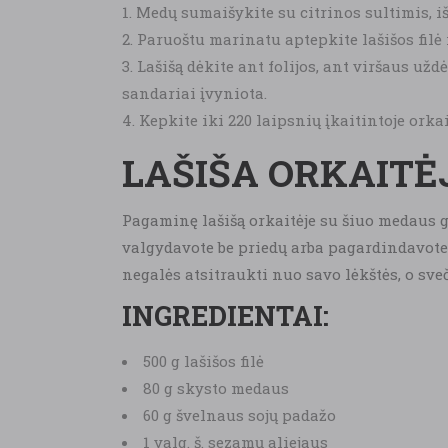
Medų sumaišykite su citrinos sultimis, i
Paruoštu marinatu aptepkite lašišos filė 
Lašišą dėkite ant folijos, ant viršaus užd
sandariai įvyniota.
Kepkite iki 220 laipsnių įkaitintoje orka
LAŠIŠA ORKAITĖ
Pagaminę lašišą orkaitėje su šiuo medaus gla
valgydavote be priedų arba pagardindavote ti
negalės atsitraukti nuo savo lėkštės, o sve
INGREDIENTAI:
500 g lašišos filė
80 g skysto medaus
60 g švelnaus sojų padažo
1 valg. š. sezamų aliejaus