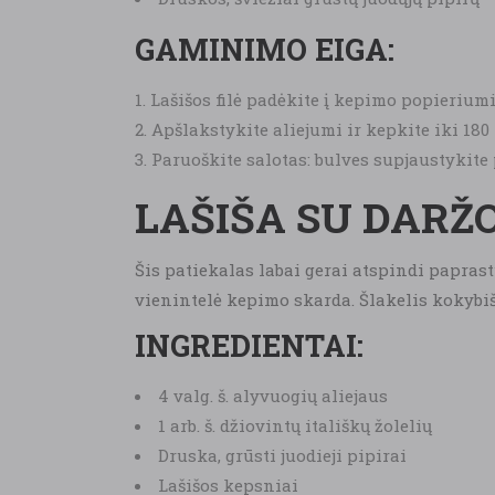
GAMINIMO EIGA:
Lašišos filė padėkite į kepimo popieriumi 
Apšlakstykite aliejumi ir kepkite iki 180
Paruoškite salotas: bulves supjaustykite 
LAŠIŠA SU DARŽ
Šis patiekalas labai gerai atspindi paprast
vienintelė kepimo skarda. Šlakelis kokybiš
INGREDIENTAI:
4 valg. š. alyvuogių aliejaus
1 arb. š. džiovintų itališkų žolelių
Druska, grūsti juodieji pipirai
Lašišos kepsniai