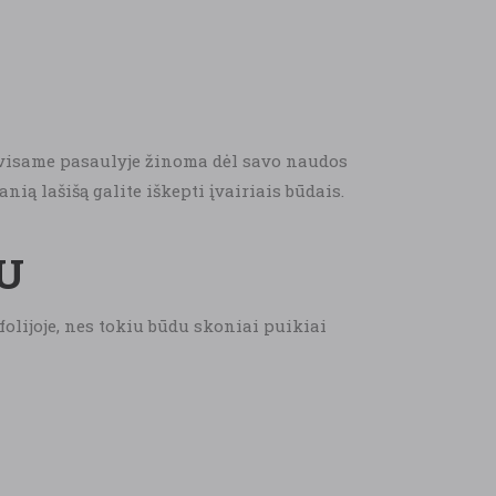
s visame pasaulyje žinoma dėl savo naudos
ią lašišą galite iškepti įvairiais būdais.
ŽU
 folijoje, nes tokiu būdu skoniai puikiai