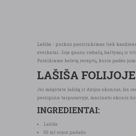
Lašiša - puikus pasirinkimas tiek kasdien
sveikatai. Joje gausu riebalų, baltymų ir v
Pateikiame keletą receptų, kurie padės jums
LAŠIŠA FOLIJOJE
Jei mėgstate lašišą ir Azijos skonius, šis r
persipina tarpusavyje, marinato skonis žuv
INGREDIENTAI:
Lašiša
50 ml sojos padažo