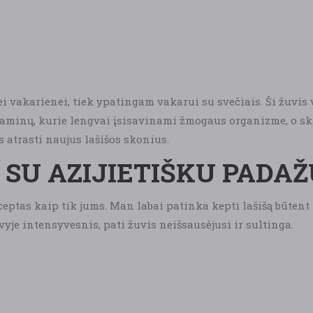
ei vakarienei, tiek ypatingam vakarui su svečiais. Ši žuvi
itaminų, kurie lengvai įsisavinami žmogaus organizme, o skan
 atrasti naujus lašišos skonius.
 SU AZIJIETIŠKU PADA
eceptas kaip tik jums. Man labai patinka kepti lašišą būtent
yje intensyvesnis, pati žuvis neišsausėjusi ir sultinga.