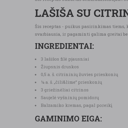
LAŠIŠA SU CITRI
Šis receptas - puikus pasirinkimas tiems, k
svarbiausia, ir pagaminti galima greitai be
INGREDIENTAI:
3 lašišos filė pjausniai
Žiupsnis druskos
0,5 a. š. citrininių žuvies prieskonių
¼ a. š. „čili&lime“ prieskonių
3 griežinėliai citrinos
Saujelė vyšninių pomidorų
Balzamiko kremas, pagal poreikį
GAMINIMO EIGA: