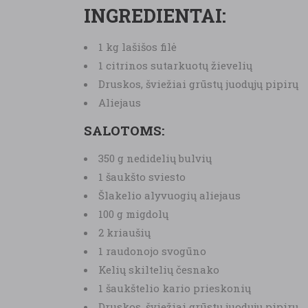
INGREDIENTAI:
1 kg lašišos filė
1 citrinos sutarkuotų žievelių
Druskos, šviežiai grūstų juodųjų pipirų
Aliejaus
SALOTOMS:
350 g nedidelių bulvių
1 šaukšto sviesto
Šlakelio alyvuogių aliejaus
100 g migdolų
2 kriaušių
1 raudonojo svogūno
Kelių skiltelių česnako
1 šaukštelio kario prieskonių
Druskos, šviežiai grūstų juodųjų pipirų