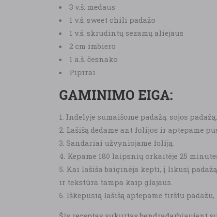
3 v.š. medaus
1 v.š. sweet chili padažo
1 v.š. skrudintų sezamų aliejaus
2 cm imbiero
1 a.š. česnako
Pipirai
GAMINIMO EIGA:
Indelyje sumaišome padažą: sojos padažą, 
Lašišą dedame ant folijos ir aptepame pu
Sandariai užvyniojame foliją.
Kepame 180 laipsnių orkaitėje 25 minutes
Kai lašiša baiginėja kepti, į likusį pad
ir tekstūra tampa kaip glajaus.
Iškepusią lašišą aptepame tirštu padažu
Šis receptas sukurtas bendradarbiaujant s