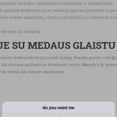
šspaustu česnaku, smulkintais čiobreliais ir rozmarinais.
ir palikite šaldytuve porai valandų (galima palaikyti ir per 
ėkite sviesto gabaliukų, citrinos griežinėlių ir užlenkite fol
itėje apie 20 minučių.
JE SU MEDAUS GLAISTU
istu, nebenorėsite jos ruošti kitaip. Sveika, greita ir be gal
k citrinos sultimis ar žolelėmis, turite išbandyti šį recept
čiai klaus, kas čia per marinatas.