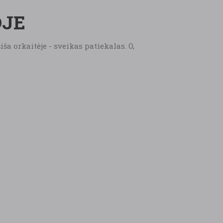
OJE
a orkaitėje - sveikas patiekalas. O,