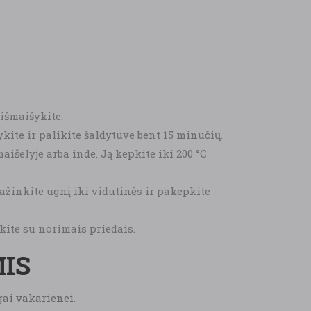
 išmaišykite.
ykite ir palikite šaldytuve bent 15 minučių.
išelyje arba inde. Ją kepkite iki 200 °C
mažinkite ugnį iki vidutinės ir pakepkite
kite su norimais priedais.
MIS
gai vakarienei.