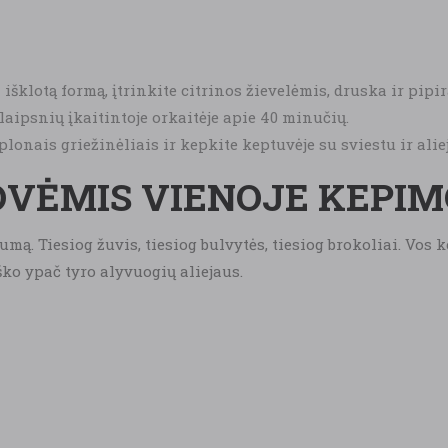
išklotą formą, įtrinkite citrinos žievelėmis, druska ir pipir
 laipsnių įkaitintoje orkaitėje apie 40 minučių.
plonais griežinėliais ir kepkite keptuvėje su sviestu ir ali
OVĖMIS VIENOJE KEPI
umą. Tiesiog žuvis, tiesiog bulvytės, tiesiog brokoliai. Vos
ko ypač tyro alyvuogių aliejaus.