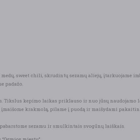
medų, sweet chili, skrudintų sezamų aliejų, įtarkuojame imb
se padažo.
. Tikslus kepimo laikas priklauso ir nuo jūsų naudojamo laš
ažą įmaišome krakmolą, pilame į puodą ir maišydami pakaitin
, pabarstome sezamu ir smulkintais svogūnų laiškais.
u “Ogmios miestu”.