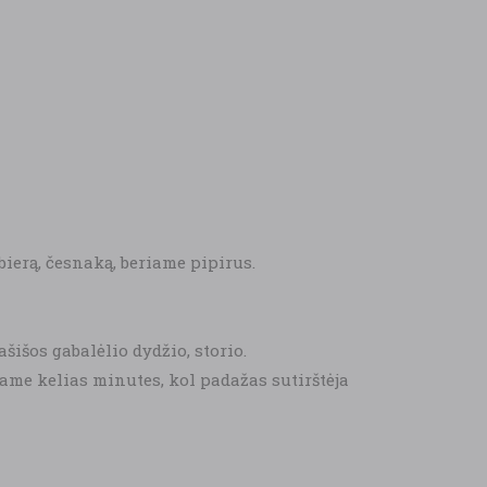
ierą, česnaką, beriame pipirus.
išos gabalėlio dydžio, storio.
ame kelias minutes, kol padažas sutirštėja