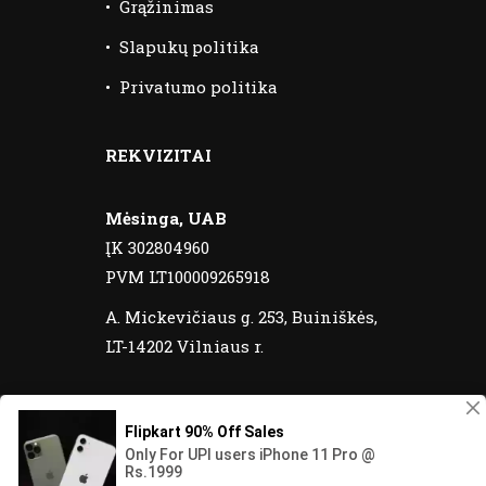
•
Grąžinimas
•
Slapukų politika
•
Privatumo politika
REKVIZITAI
Mėsinga, UAB
ĮK 302804960
PVM LT100009265918
A. Mickevičiaus g. 253, Buiniškės,
LT-14202 Vilniaus r.