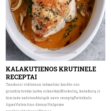
KALAKUTIENOS KRUTINELE
RECEPTAI
Tandoori vištienos iešmeliai karšto oro
gruzdintuvėje (arba orkaitėje)Brokolių, kalafiorų ir
šoninės salotosAtsiųsk savo receptąPatiekalo
tipasValentino dienaiValgome