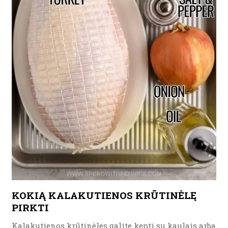
KOKIĄ KALAKUTIENOS KRŪTINĖLĘ
PIRKTI
Kalakutienos krūtinėles galite kepti su kaulais arba