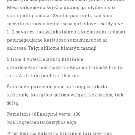
Mėsą valgėme su šviežia duona, garstyčiomis ir
spanguolių padažu. Svarbu paminėti, kad šiuo
receptu paruošta kepta mėsa gali stovėti šaldytuve
1–2 savaites, tad kalakutienos likučiais dar ir dabar
pasimėgaujame karštuose sumuštiniuose ar
salotose. Taigi siūlome klausyti mamų!
5 from 4 votesKalakuto krūtinėle
orkaitėjePasiruošimas2 hrsKepimo trukmė2 hrs 15
minsAnt stalo per4 hrs 15 mins
Šiuo būdu paruošite ypač sultingą kalakuto
krūtinėlę, kurią bus galima valgyti tiek karštą, tiek
šaltą.
Pamaitins : 8Energinė vertė : 130
kcalIngredientaiGamybos eiga
Prieš kepimą kalakuto krūtinėlė turi šiek tiek