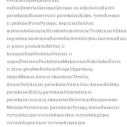
sveikiau!ApkepaiBlynai,
vafliaiDesertaiGėrimaiGėrimai su alkoholiuKaršti
patiekalaiKonservuoti patiekalaiKošės, tyrėsKremai
ir padažaiPicosPyragai, kepiniaiSalotos,
mišrainėsGarnyraiSriubosSumuštiniaiTroškiniaiUžkand
ingredientasAvienaBulvėsDaržovėsGrybaiJautienaKiau
ir pieno produktaiMiltai ir
kruoposSojaVeršienaVaisiai ir
uogosŽvėrienaPaukštienaMakaronaiŠokoladasŽuvis
ir jūros gėrybėsRiešutaiProgaUžgavėnių
idėjosMamos dienos skanėstaiTėvelių
dienaiVelykiniai patiekalaiValentino dienaiKalėdų
patiekalaiKūčių patiekalaiGimtadienio
patiekalaiJoninių skanėstaiHelovinasNaujiesiems
MetamsVestuviniai patiekalaiPyragų dienaPasaulio
virtuvėAirijos virtuvėAmerikos virtuvėAnglijos
virtuvėArgentinos virtuvėArmėnijos