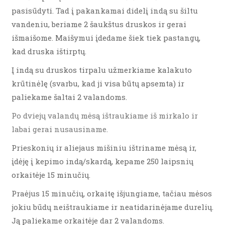
pasisūdyti. Tad į pakankamai didelį indą su šiltu
vandeniu, beriame 2 šaukštus druskos ir gerai
išmaišome. Maišymui įdedame šiek tiek pastangų,
kad druska ištirptų.
Į indą su druskos tirpalu užmerkiame kalakuto
krūtinėlę (svarbu, kad ji visa būtų apsemta) ir
paliekame šaltai 2 valandoms.
Po dviejų valandų mėsą ištraukiame iš mirkalo ir
labai gerai nusausiname.
Prieskonių ir aliejaus mišiniu ištriname mėsą ir,
įdėję į kepimo indą/skardą, kepame 250 laipsnių
orkaitėje 15 minučių.
Praėjus 15 minučių, orkaitę išjungiame, tačiau mėsos
jokiu būdų neištraukiame ir neatidarinėjame durelių.
Ją paliekame orkaitėje dar 2 valandoms.