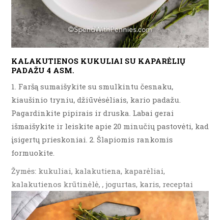
KALAKUTIENOS KUKULIAI SU KAPARĖLIŲ
PADAŽU 4 ASM.
1. Faršą sumaišykite su smulkintu česnaku,
kiaušinio tryniu, džiūvėsėliais, kario padažu.
Pagardinkite pipirais ir druska. Labai gerai
išmaišykite ir leiskite apie 20 minučių pastovėti, kad
įsigertų prieskoniai. 2. Šlapiomis rankomis
formuokite.
Žymės: kukuliai, kalakutiena, kaparėliai,
kalakutienos krūtinėlė, , jogurtas, karis, receptai