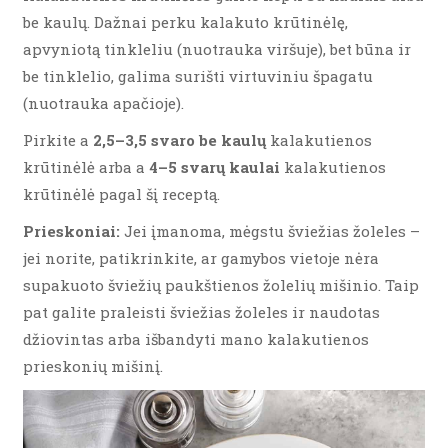
be kaulų. Dažnai perku kalakuto krūtinėlę,
apvyniotą tinkleliu (nuotrauka viršuje), bet būna ir
be tinklelio, galima surišti virtuviniu špagatu
(nuotrauka apačioje).
Pirkite a
2,5–3,5 svaro be kaulų
kalakutienos
krūtinėlė arba a
4–5 svarų kaulai
kalakutienos
krūtinėlė pagal šį receptą.
Prieskoniai:
Jei įmanoma, mėgstu šviežias žoleles –
jei norite, patikrinkite, ar gamybos vietoje nėra
supakuoto šviežių paukštienos žolelių mišinio. Taip
pat galite praleisti šviežias žoleles ir naudotas
džiovintas arba išbandyti mano kalakutienos
prieskonių mišinį.