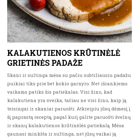
KALAKUTIENOS KRŪTINĖLĖ
GRIETINĖS PADAŽE
Skani ir sultinga mėsa su pačiu subtiliausiu padažu
puikiai tiks prie bet kokio garnyro. Net išrankiems
vaikams patiks šis patiekalas. Visi žino, kad
kalakutiena yra sveika, tačiau ne visi žino, kaip ją
teisingai ir skaniai paruošti. Atkreipiu jūsų dėmesį į
šį paprastą receptą, pagal kurį galite paruošti švelnų
ir skanų kalakutienos krūtinėlės patiekalą. Mėsa
gaunasi minkšta ir sultinga, net jūsų vaikai ją