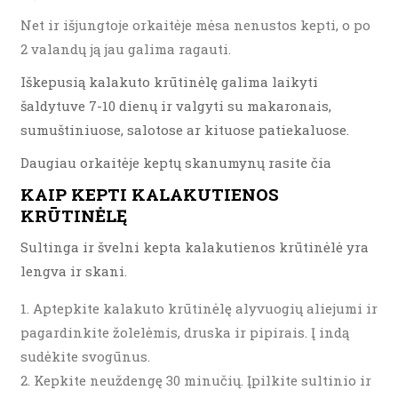
Net ir išjungtoje orkaitėje mėsa nenustos kepti, o po
2 valandų ją jau galima ragauti.
Iškepusią kalakuto krūtinėlę galima laikyti
šaldytuve 7-10 dienų ir valgyti su makaronais,
sumuštiniuose, salotose ar kituose patiekaluose.
Daugiau orkaitėje keptų skanumynų rasite čia
KAIP KEPTI KALAKUTIENOS
KRŪTINĖLĘ
Sultinga ir švelni kepta kalakutienos krūtinėlė yra
lengva ir skani.
Aptepkite kalakuto krūtinėlę alyvuogių aliejumi ir
pagardinkite žolelėmis, druska ir pipirais. Į indą
sudėkite svogūnus.
Kepkite neuždengę 30 minučių. Įpilkite sultinio ir