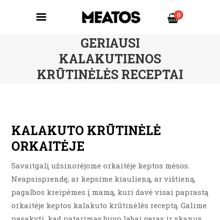
0
GERIAUSI
KALAKUTIENOS
KRŪTINĖLĖS RECEPTAI
KALAKUTO KRŪTINĖLĖ
ORKAITĖJE
Savaitgalį užsinorėjome orkaitėje keptos mėsos.
Neapsisprendę, ar kepsime kiaulieną, ar vištieną,
pagalbos kreipėmes į mamą, kuri davė visai paprastą
orkaitėje keptos kalakuto krūtinėlės receptą. Galime
pasakyti, kad patarimas buvo labai geras ir skanus.