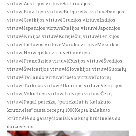
virtuvėAustrijos virtuvėBaltarusijos
virtuvėBrazilijos virtuvėBulgariška virtuvėDanijos
virtuvėGraikijos virtuvėGruzijos virtuvėIndijos
virtuvėIspanijos virtuvėItalijos virtuvėJaponijos
virtuvėKinijos virtuvėKorėjiečių virtuvėLenkijos
virtuvėLietuvos virtuvėMaroko virtuvėMeksikos
virtuvėNorvegiška virtuvėOlandijos
virtuvėPrancūzijos virtuvėRusijos virtuvėŠvedijos
virtuvėŠveicarijos virtuvėSlovakijos virtuvėSuomių
virtuvėTailando virtuvėTibeto virtuvėTotorių
virtuvėTurkijos virtuvėUkrainos virtuvėVengrijos
virtuvėVokietijos virtuvėLatvijos virtuvėČekų
virtuvėPagal paiešką: “patiekalai is kalakuto
krutineles” rasta receptų 1000Kepta kalakuto
krūtinėlė su garstyčiomisKalakutų krūtinėlės su
daržovėmis