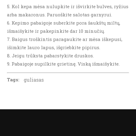
Kol kepa mėsa nulupkite ir išvirkite bulves, ryžius
arba makaronus. Paruoškite salotas garnyrui.
Kepimo pabaigoje suberkite pora šaukštų miltų,
išmaišykite ir pakepinkite dar 10 minučių.
Baigus troškintis paragaukite ar mėsa iškepusi,
išimkite lauro lapus, išgriebkite pipirus.
Jeigu trūksta pabarstykite druskos.
Pabaigoje supilkite grietinę. Viską išmaišykite.
Tags:
guliasas