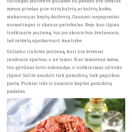
Sultingas jautienos guliašas su padažu yra idealus
mėsos priedas prie virtų bulvių ar bulvių košės,
makaronų ar keptų daržovių. Gaunasi nepaprastai
aromatingas ir skanus patiekalas. Beje, kuo ilgiau
troškinsite jautieną, tuo jos skonis bus švelnesnis,
tad reikėtų apsišarvuoti kantrybe.
Guliašui rinkitės jautieną, kuri yra šviesiai
raudonos spalvos, o ne tamsi. Kuo tamsesnė mėsa,
tuo gyvūnas buvo subrendęs, o troškinimas užtruks
ilgiau! Galite naudoti tiek pomidorų, tiek paprikos
pastą. Puikiai tiks ir naminis keptas pomidorų
padažas.