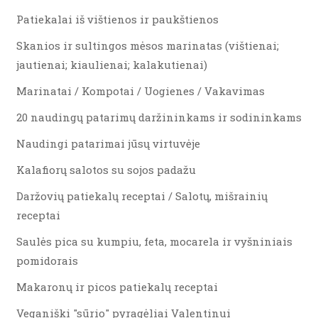
Patiekalai iš vištienos ir paukštienos
Skanios ir sultingos mėsos marinatas (vištienai;
jautienai; kiaulienai; kalakutienai)
Marinatai / Kompotai / Uogienes / Vakavimas
20 naudingų patarimų daržininkams ir sodininkams
Naudingi patarimai jūsų virtuvėje
Kalafiorų salotos su sojos padažu
Daržovių patiekalų receptai / Salotų, mišrainių
receptai
Saulės pica su kumpiu, feta, mocarela ir vyšniniais
pomidorais
Makaronų ir picos patiekalų receptai
Veganiški "sūrio" pyragėliai Valentinui