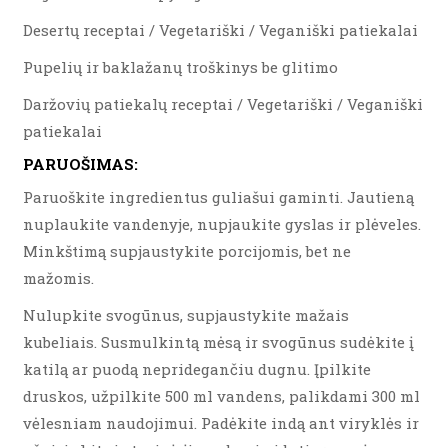
Desertų receptai / Vegetariški / Veganiški patiekalai
Pupelių ir baklažanų troškinys be glitimo
Daržovių patiekalų receptai / Vegetariški / Veganiški
patiekalai
PARUOŠIMAS:
Paruoškite ingredientus guliašui gaminti. Jautieną
nuplaukite vandenyje, nupjaukite gyslas ir plėveles.
Minkštimą supjaustykite porcijomis, bet ne
mažomis.
Nulupkite svogūnus, supjaustykite mažais
kubeliais. Susmulkintą mėsą ir svogūnus sudėkite į
katilą ar puodą nepridegančiu dugnu. Įpilkite
druskos, užpilkite 500 ml vandens, palikdami 300 ml
vėlesniam naudojimui. Padėkite indą ant viryklės ir