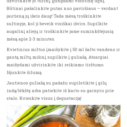
užvirinkite jo turinį, įjungdami vidutinę ugnį.
Būtinai pašalinkite putas nuo paviršiaus – verdant
jautieną jų išeis daug! Tada mėsą troškinkite
sultinyje, kol ji beveik visiškai išvirs. Supilkite
augalinį aliejų ir troškinkite jame suminkštėjusią
mėsą apie 2-3 minutes.
Kvietinius miltus įmaišykite į 50 ml šalto vandens ir
gautą miltų mišinį supilkite į guliašą. Atsargiai
maišydami užvirinkite iki reikiamo tirštumo.
Išjunkite šilumą.
Jautienos guliašą su padažu supilstikite į gilų
indą/lėkštę arba patiekite iš karto su garnyru prie
stalo. Kvieskite visus į degustaciją!