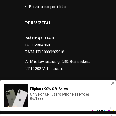
•
Privatumo politika
REKVIZITAI
Mėsinga, UAB
ĮK 302804960
PVM LT100009265918
A. Mickevičiaus g. 253, Buiniškės,
LT-14202 Vilniaus r.