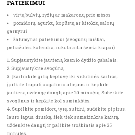
PATIEKIMUI
virtų bulvių, ryžių ar makaronų prie mėsos
pomidorų, agurkų, kopūstų ar kitokių salotų
garnyrui
žalumynai patiekimui (svogūnų laiškai,
petražolės, kalendra, rukola arba švieži krapai)
Supjaustykite jautieną kasnio dydžio gabalais.
Supjaustykite svogūną.
Įkaitinkite gilią keptuvę iki vidutinės kaitros,
įpilkite truputį augalinio aliejaus ir kepkite
jautieną uždengę dangtį apie 20 minučių. Suberkite
svogūnus ir kepkite kol suminkštės.
Supilkite pomidorų tyrę, sultinį, sudėkite pipirus,
lauro lapus, druską, šiek tiek sumažinkite kaitrą,
uždenkite dangtį ir palikite troškintis apie 35
minutes.