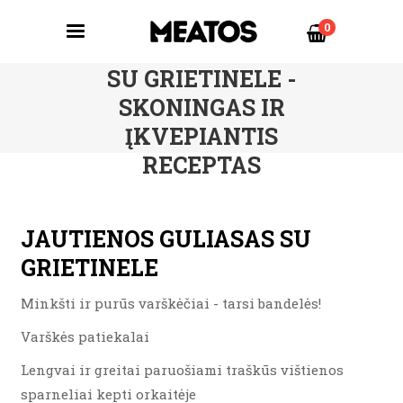
0
JAUTIENOS GULIASAS
SU GRIETINELE -
SKONINGAS IR
ĮKVEPIANTIS
RECEPTAS
JAUTIENOS GULIASAS SU
GRIETINELE
Minkšti ir purūs varškėčiai - tarsi bandelės!
Varškės patiekalai
Lengvai ir greitai paruošiami traškūs vištienos
sparneliai kepti orkaitėje