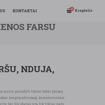
0
Krepšelis
US
KONTAKTAI
IENOS FARSU
RŠU, NDUJA,
ms noriu parodyti tikrai labai įdomų
a labai lengvą aštrumą), konservuotais
s, bet šis įdaras yra tik tikrai pats