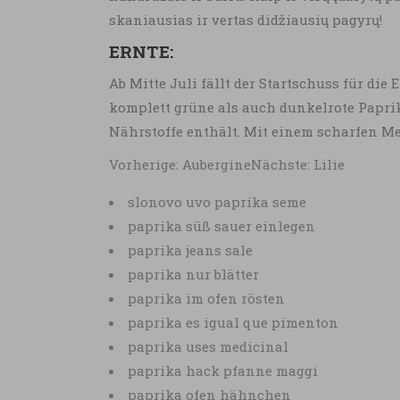
skaniausias ir vertas didžiausių pagyrų!
ERNTE:
Ab Mitte Juli fällt der Startschuss für d
komplett grüne als auch dunkelrote Paprik
Nährstoffe enthält. Mit einem scharfen Me
Vorherige: AubergineNächste: Lilie
slonovo uvo paprika seme
paprika süß sauer einlegen
paprika jeans sale
paprika nur blätter
paprika im ofen rösten
paprika es igual que pimenton
paprika uses medicinal
paprika hack pfanne maggi
paprika ofen hähnchen