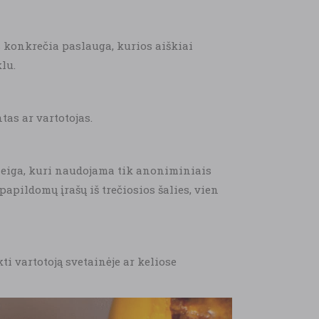
s konkrečia paslauga, kurios aiškiai
lu.
as ar vartotojas.
rieiga, kuri naudojama tik anoniminiais
papildomų įrašų iš trečiosios šalies, vien
i vartotoją svetainėje ar keliose