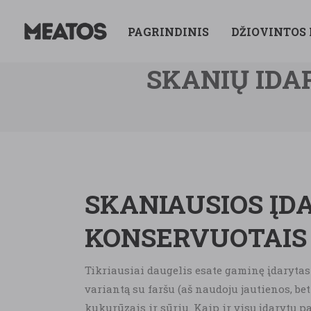
PAGRINDINIS
DŽIOVINTOS
SKANIŲ IDA
SKANIAUSIOS ĮD
KONSERVUOTAIS 
Tikriausiai daugelis esate gaminę įdarytas
variantą su faršu (aš naudoju jautienos, bet
kukurūzais ir sūriu. Kaip ir visų įdarytų p