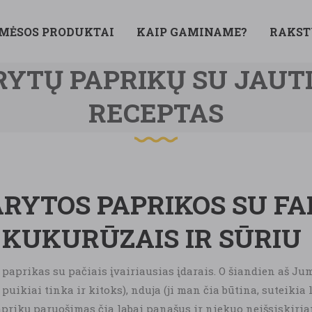
 MĖSOS PRODUKTAI
KAIP GAMINAME?
RAKST
RYTŲ PAPRIKŲ SU JAUT
RECEPTAS
ARYTOS PAPRIKOS SU FA
KUKURŪZAIS IR SŪRIU
 paprikas su pačiais įvairiausias įdarais. O šiandien aš Ju
 puikiai tinka ir kitoks), nduja (ji man čia būtina, suteiki
aprikų paruošimas čia labai panašus ir niekuo neišsiskirianti