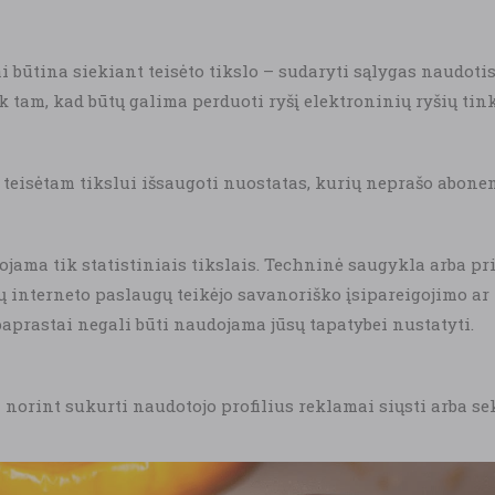
i būtina siekiant teisėto tikslo – sudaryti sąlygas naudoti
 tam, kad būtų galima perduoti ryšį elektroninių ryšių tink
teisėtam tikslui išsaugoti nuostatas, kurių neprašo abonent
jama tik statistiniais tikslais. Techninė saugykla arba p
sų interneto paslaugų teikėjo savanoriško įsipareigojimo ar 
aprastai negali būti naudojama jūsų tapatybei nustatyti.
orint sukurti naudotojo profilius reklamai siųsti arba sekt