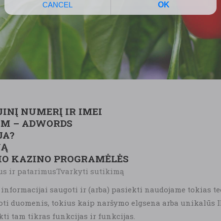
JINĮ NUMERĮ IR IMEI
OM – ADWORDS
JA?
NĄ
IO KAZINO PROGRAMĖLĖS
s ir patarimusTvarkyti sutikimą
o informacijai saugoti ir (arba) pasiekti naudojame tokias 
oti duomenis, tokius kaip naršymo elgsena arba unikalūs ID
i tam tikras funkcijas ir funkcijas.