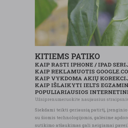
KITIEMS PATIKO
KAIP RASTI IPHONE / IPAD SERI
KAIP REKLAMUOTIS GOOGLE.C
KAIP VYKDOMA AKIŲ KOREKCI
KAIP IŠLAIKYTI IELTS EGZAMI
POPULIARIAUSIOS INTERNETIN
Užsiprenumeruokite naujausius straipsniu
Siekdami teikti geriausią patirtį, įrengini
su šiomis technologijomis, galėsime apdor
sutikimo atšaukimas gali neigiamai paveikt