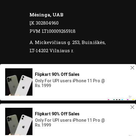
Mėsinga, UAB
ĮK 302804960
PVM LT100009265918
A. Mickevičiaus g. 253, Buiniškės,
LT-14202 Vilniaus r.
© 2020 Meatos yra registruotas prekinis
ženklas. Visos teisės saugomos.