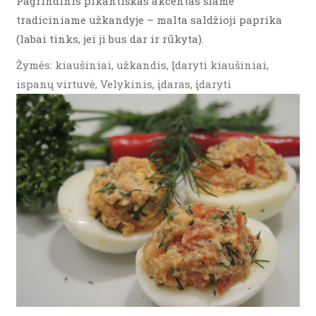
Pagrindinis pikantiškas akcentas šiame
tradiciniame užkandyje – malta saldžioji paprika
(labai tinks, jei ji bus dar ir rūkyta).
Žymės: kiaušiniai, užkandis, Įdaryti kiaušiniai,
ispanų virtuvė, Velykinis, įdaras, įdaryti