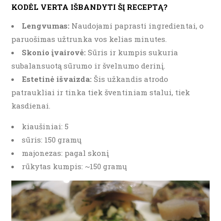
KODĖL VERTA IŠBANDYTI ŠĮ RECEPTĄ?
Lengvumas:
Naudojami paprasti ingredientai, o
paruošimas užtrunka vos kelias minutes.
Skonio įvairovė:
Sūris ir kumpis sukuria
subalansuotą sūrumo ir švelnumo derinį.
Estetinė išvaizda:
Šis užkandis atrodo
patraukliai ir tinka tiek šventiniam stalui, tiek
kasdienai.
kiaušiniai: 5
sūris: 150 gramų
majonezas: pagal skonį
rūkytas kumpis: ~150 gramų