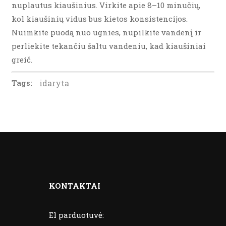
nuplautus kiaušinius. Virkite apie 8–10 minučių,
kol kiaušinių vidus bus kietos konsistencijos.
Nuimkite puodą nuo ugnies, nupilkite vandenį ir
perliekite tekančiu šaltu vandeniu, kad kiaušiniai
greič.
Tags:
idaryta
KONTAKTAI
El parduotuvė: