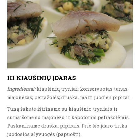
III KIAUŠINIŲ ĮDARAS
Ingredientai:
kiaušinių tryniai; konservuotas tunas;
majonezas; petražolės; druska, malti juodieji pipirai.
Tuną šakute ištriname su kiaušinio tryniais ir
sumaišome su majonezu ir kapotomis petražolėmis.
Paskaniname druska, pipirais. Prie šio įdaro tinka
juodosios alyvuogės (papuošti).