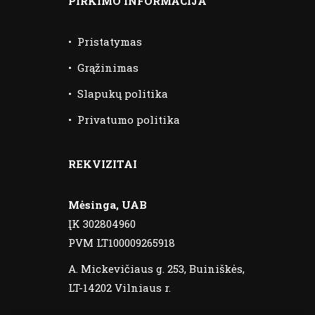
PIRKIMO INFORMACIJA
•
Pristatymas
•
Grąžinimas
•
Slapukų politika
•
Privatumo politika
REKVIZITAI
Mėsinga, UAB
ĮK 302804960
PVM LT100009265918
A. Mickevičiaus g. 253, Buiniškės,
LT-14202 Vilniaus r.