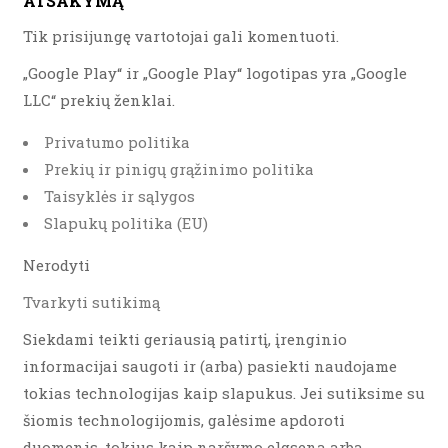
ATSAKYMĄ
Tik prisijungę vartotojai gali komentuoti.
„Google Play“ ir „Google Play“ logotipas yra „Google
LLC“ prekių ženklai.
Privatumo politika
Prekių ir pinigų grąžinimo politika
Taisyklės ir sąlygos
Slapukų politika (EU)
Nerodyti
Tvarkyti sutikimą
Siekdami teikti geriausią patirtį, įrenginio
informacijai saugoti ir (arba) pasiekti naudojame
tokias technologijas kaip slapukus. Jei sutiksime su
šiomis technologijomis, galėsime apdoroti
duomenis, tokius kaip naršymo elgsena arba