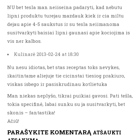
NU bet tesla man neiiseina padaryti, kad nebutu
lipni produktu turejau mazdauk kiek ir cia miltu
dejau apie 4-5 saukstus ir su tesla neiimanoma
susitvarkyti baisiai lipni gaunasi apie kociojima is
vis ner kalbos.
Kulinarė 2013-02-24 at 18:30
Nu nesu idiotas, bet stas receptas toks nevykes,
ikaitintame aliejuje tie cicinstai tiesiog prakiuro,
viskas isbego ir pasiskrudinau kotlietuka
Man niekas neplyšo, tikrai puikiai gavosi. Pati tešla,
tokia specifinė, labai sunku su ja susitvarkyti, bet
skonis – fantastika!
Ačiū!
PARAŠYKITE KOMENTARĄ
ATŠAUKTI