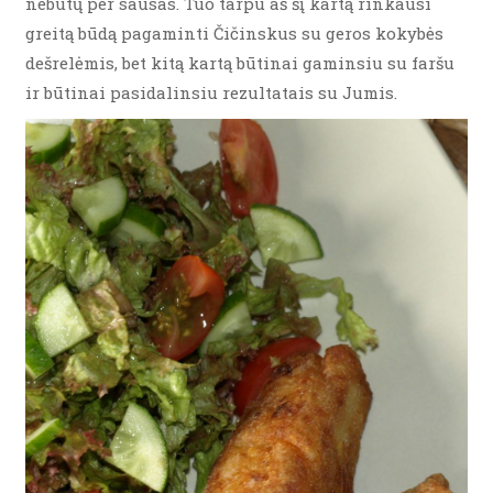
nebūtų per sausas. Tuo tarpu aš šį kartą rinkausi
greitą būdą pagaminti Čičinskus su geros kokybės
dešrelėmis, bet kitą kartą būtinai gaminsiu su faršu
ir būtinai pasidalinsiu rezultatais su Jumis.