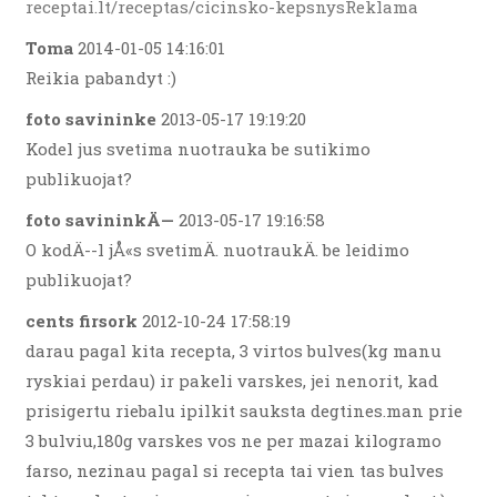
receptai.lt/receptas/cicinsko-kepsnysReklama
Toma
2014-01-05 14:16:01
Reikia pabandyt :)
foto savininke
2013-05-17 19:19:20
Kodel jus svetima nuotrauka be sutikimo
publikuojat?
foto savininkÄ—
2013-05-17 19:16:58
O kodÄ--l jÅ«s svetimÄ. nuotraukÄ. be leidimo
publikuojat?
cents firsork
2012-10-24 17:58:19
darau pagal kita recepta, 3 virtos bulves(kg manu
ryskiai perdau) ir pakeli varskes, jei nenorit, kad
prisigertu riebalu ipilkit sauksta degtines.man prie
3 bulviu,180g varskes vos ne per mazai kilogramo
farso, nezinau pagal si recepta tai vien tas bulves