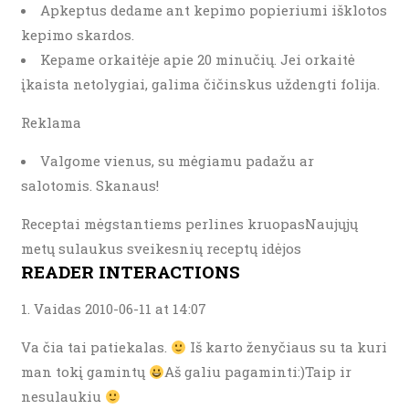
Apkeptus dedame ant kepimo popieriumi išklotos
kepimo skardos.
Kepame orkaitėje apie 20 minučių. Jei orkaitė
įkaista netolygiai, galima čičinskus uždengti folija.
Reklama
Valgome vienus, su mėgiamu padažu ar
salotomis. Skanaus!
Receptai mėgstantiems perlines kruopasNaujųjų
metų sulaukus sveikesnių receptų idėjos
READER INTERACTIONS
Vaidas 2010-06-11 at 14:07
Va čia tai patiekalas.
Iš karto ženyčiaus su ta kuri
man tokį gamintų
Aš galiu pagaminti:)Taip ir
nesulaukiu