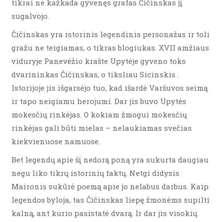
tikrai ne kažkada gyvenęs grafas Čičinskas jį
sugalvojo.
Čičinskas yra istorinis legendinis personažas ir toli
gražu ne teigiamas, o tikras blogiukas. XVII amžiaus
viduryje Panevėžio krašte Upytėje gyveno toks
dvarininkas Čičinskas, o tiksliau Sicinskis .
Istorijoje jis išgarsėjo tuo, kad išardė Varšuvos seimą
ir tapo neigiamu herojumi. Dar jis buvo Upytės
mokesčių rinkėjas. O kokiam žmogui mokesčių
rinkėjas gali būti mielas – nelaukiamas svečias
kiekvienuose namuose.
Bet legendų apie šį nedorą poną yra sukurta daugiau
negu liko tikrų istorinių faktų. Netgi didysis
Maironis sukūrė poemą apie jo nelabus darbus. Kaip
legendos byloja, tas Čičinskas liepę žmonėms supilti
kalną, ant kurio pasistatė dvarą. Ir dar jis visokių