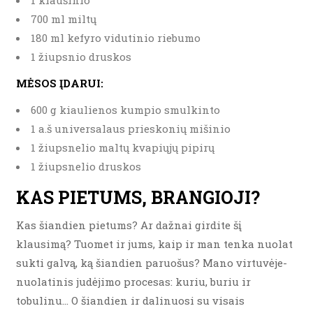
1 kiaušinio
700 ml miltų
180 ml kefyro vidutinio riebumo
1 žiupsnio druskos
MĖSOS ĮDARUI:
600 g kiaulienos kumpio smulkinto
1 a.š universalaus prieskonių mišinio
1 žiupsnelio maltų kvapiųjų pipirų
1 žiupsnelio druskos
KAS PIETUMS, BRANGIOJI?
Kas šiandien pietums? Ar dažnai girdite šį
klausimą? Tuomet ir jums, kaip ir man tenka nuolat
sukti galvą, ką šiandien paruošus? Mano virtuvėje-
nuolatinis judėjimo procesas: kuriu, buriu ir
tobulinu… O šiandien ir dalinuosi su visais