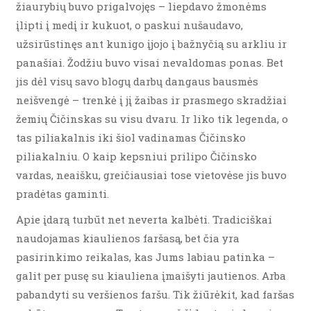
žiaurybių buvo prigalvojęs – liepdavo žmonėms
įlipti į medį ir kukuot, o paskui nušaudavo,
užsirūstinęs ant kunigo įjojo į bažnyčią su arkliu ir
panašiai. Žodžiu buvo visai nevaldomas ponas. Bet
jis dėl visų savo blogų darbų dangaus bausmės
neišvengė – trenkė į jį žaibas ir prasmego skradžiai
žemių Čičinskas su visu dvaru. Ir liko tik legenda, o
tas piliakalnis iki šiol vadinamas Čičinsko
piliakalniu. O kaip kepsniui prilipo Čičinsko
vardas, neaišku, greičiausiai tose vietovėse jis buvo
pradėtas gaminti.
Apie įdarą turbūt net neverta kalbėti. Tradiciškai
naudojamas kiaulienos faršasą, bet čia yra
pasirinkimo reikalas, kas Jums labiau patinka –
galit per pusę su kiauliena įmaišyti jautienos. Arba
pabandyti su veršienos faršu. Tik žiūrėkit, kad faršas