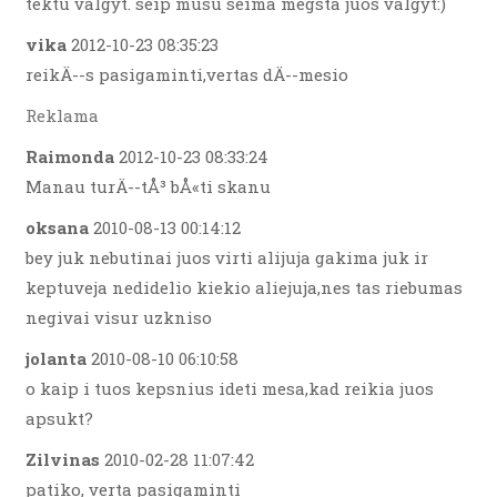
tektu valgyt. seip musu seima megsta juos valgyt:)
vika
2012-10-23 08:35:23
reikÄ--s pasigaminti,vertas dÄ--mesio
Reklama
Raimonda
2012-10-23 08:33:24
Manau turÄ--tÅ³ bÅ«ti skanu
oksana
2010-08-13 00:14:12
bey juk nebutinai juos virti alijuja gakima juk ir
keptuveja nedidelio kiekio aliejuja,nes tas riebumas
negivai visur uzkniso
jolanta
2010-08-10 06:10:58
o kaip i tuos kepsnius ideti mesa,kad reikia juos
apsukt?
Zilvinas
2010-02-28 11:07:42
patiko, verta pasigaminti