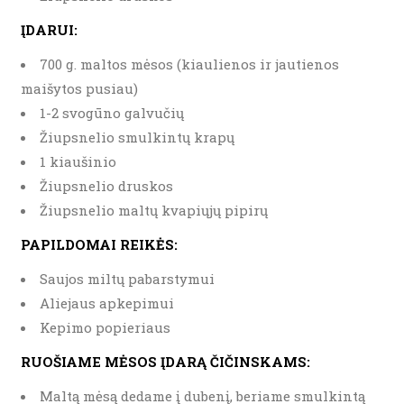
ĮDARUI:
700 g. maltos mėsos (kiaulienos ir jautienos
maišytos pusiau)
1-2 svogūno galvučių
Žiupsnelio smulkintų krapų
1 kiaušinio
Žiupsnelio druskos
Žiupsnelio maltų kvapiųjų pipirų
PAPILDOMAI REIKĖS:
Saujos miltų pabarstymui
Aliejaus apkepimui
Kepimo popieriaus
RUOŠIAME MĖSOS ĮDARĄ ČIČINSKAMS:
Maltą mėsą dedame į dubenį, beriame smulkintą