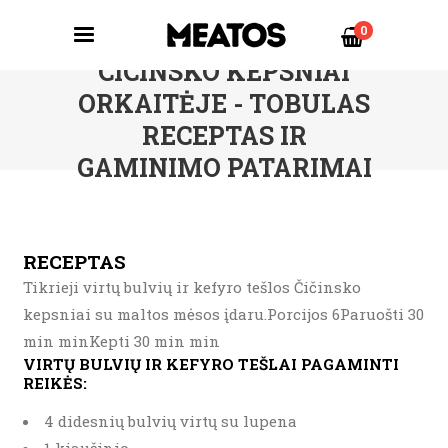
0
CICINSKO KEPSNIAI
ORKAITĖJE - TOBULAS
RECEPTAS IR
GAMINIMO PATARIMAI
RECEPTAS
Tikrieji virtų bulvių ir kefyro tešlos Čičinsko
kepsniai su maltos mėsos įdaru.Porcijos 6Paruošti 30
min minKepti 30 min min
VIRTŲ BULVIŲ IR KEFYRO TEŠLAI PAGAMINTI
REIKĖS:
4 didesnių bulvių virtų su lupena