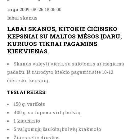
inga
2009-08-26 18:05:00
labai skanus
LABAI SKANŪS, KITOKIE ČIČINSKO
KEPSNIAI SU MALTOS MĖSOS ĮDARU,
KURIUOS TIKRAI PAGAMINS
KIEKVIENAS.
Skanūs valgyti vieni, su salotomis ar mėgiamu
padažu. Iš nurodyto kiekio pagaminsite 10-12
čičinsko kepsnių.
TEŠLAI REIKĖS:
150 g. varškės
400 g. su lupena virtų bulvių
1 kiaušinio
5 valgomųjų šaukštų bulvių krakmolo
Žiupsnelio druskos