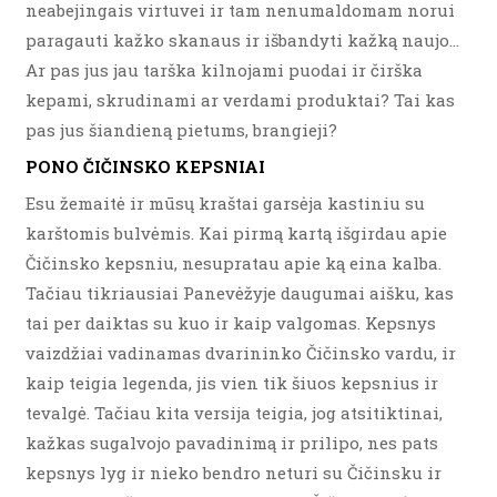
neabejingais virtuvei ir tam nenumaldomam norui
paragauti kažko skanaus ir išbandyti kažką naujo…
Ar pas jus jau tarška kilnojami puodai ir čirška
kepami, skrudinami ar verdami produktai? Tai kas
pas jus šiandieną pietums, brangieji?
PONO ČIČINSKO KEPSNIAI
Esu žemaitė ir mūsų kraštai garsėja kastiniu su
karštomis bulvėmis. Kai pirmą kartą išgirdau apie
Čičinsko kepsniu, nesupratau apie ką eina kalba.
Tačiau tikriausiai Panevėžyje daugumai aišku, kas
tai per daiktas su kuo ir kaip valgomas. Kepsnys
vaizdžiai vadinamas dvarininko Čičinsko vardu, ir
kaip teigia legenda, jis vien tik šiuos kepsnius ir
tevalgė. Tačiau kita versija teigia, jog atsitiktinai,
kažkas sugalvojo pavadinimą ir prilipo, nes pats
kepsnys lyg ir nieko bendro neturi su Čičinsku ir