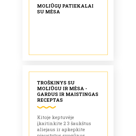
MOLIŪGŲ PATIEKALAI
SU MĖSA
TROŠKINYS SU
MOLIŪGU IR MĖSA -
GARDUS IR MAISTINGAS
RECEPTAS
Kitoje keptuvėje
įkaitinkite 2 3 šaukštus
aliejaus ir apkepkite
pjaustytus svogūnus,