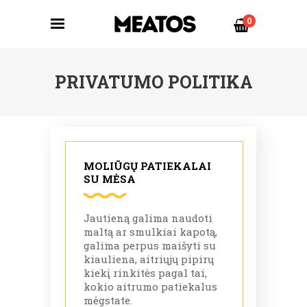
0
PRIVATUMO POLITIKA
MOLIŪGŲ PATIEKALAI
SU MĖSA
Jautieną galima naudoti
maltą ar smulkiai kapotą,
galima perpus maišyti su
kiauliena, aitriųjų pipirų
kiekį rinkitės pagal tai,
kokio aitrumo patiekalus
mėgstate.