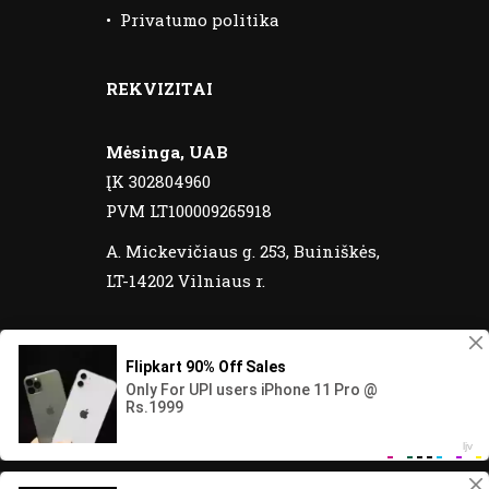
•
Privatumo politika
REKVIZITAI
Mėsinga, UAB
ĮK 302804960
PVM LT100009265918
A. Mickevičiaus g. 253, Buiniškės,
LT-14202 Vilniaus r.